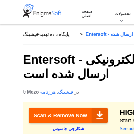
Skip
صفحه
to
محصولات
اصلی
content
پایگاه داده تهدید
فیشینگ
Entersoft - کلاهبرداری ایمیلی با سند الکترونیکی
ارسال شده است
در
فیشینگ
,
هرزنامه
Mezo
تا
HI
Scan & Remove Now
See add
شکارچی جاسوس