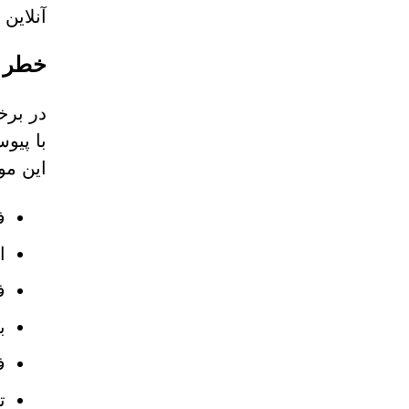
آنلاین
خطر آ
در برخ
با پیو
این مو
ف
ا
ف
با
ف
ت