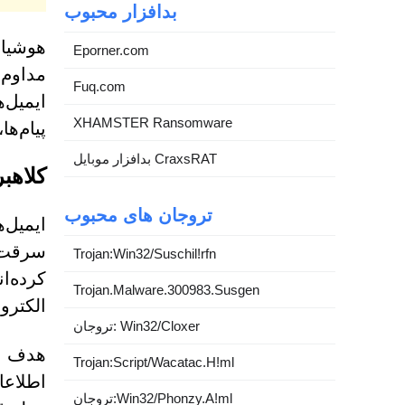
بدافزار محبوب
هوشیار
Eporner.com
مداوم 
Fuq.com
XHAMSTER Ransomware
پیام‌ه
بدافزار موبایل CraxsRAT
کلاهبرداری ایم
تروجان های محبوب
Trojan:Win32/Suschil!rfn
کرده‌ا
Trojan.Malware.300983.Susgen
الکترو
تروجان: Win32/Cloxer
هدف اص
Trojan:Script/Wacatac.H!ml
اطلاعا
تروجان:Win32/Phonzy.A!ml