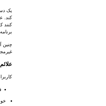
یک دست
کند. ع
کنند ک
برنامه
چنین آ
غیرمجا
علائم
کاربرا
ف
خوش