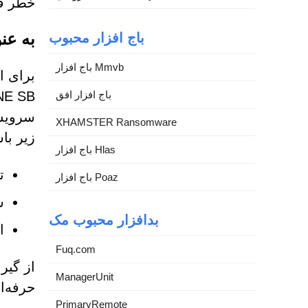
خطر قا
به عن
باج افزار محبوب
باج افزار Mmvb
برای ا
باج افزار افق
سرویس 
XHAMSTER Ransomware
زیر با
باج افزار Hlas
ت
باج افزار Poaz
ش
بدافزار محبوب مک
ا
Fuq.com
از گیر
ManagerUnit
حرفه‌
PrimaryRemote