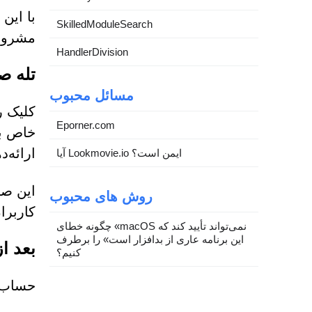
با این
SkilledModuleSearch
مشروع
HandlerDivision
تله ص
مسائل محبوب
کلیک ر
Eporner.com
خاص بر
ارائه‌د
آیا Lookmovie.io ایمن است؟
این صف
روش های محبوب
کاربرا
چگونه خطای «macOS نمی‌تواند تأیید کند که
این برنامه عاری از بدافزار است» را برطرف
بعد ا
کنیم؟
حساب‌ه