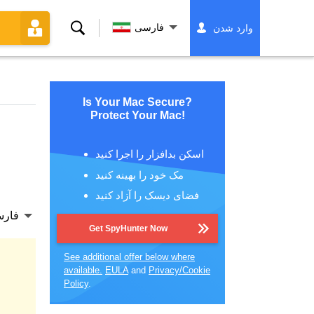
جستجو
فارسی
وارد شدن
کردن
Is Your Mac Secure?
Protect Your Mac!
اسکن بدافزار را اجرا کنید
مک خود را بهینه کنید
فضای دیسک را آزاد کنید
فار
Get SpyHunter Now
See additional offer below where
available.
EULA
and
Privacy/Cookie
Policy
.