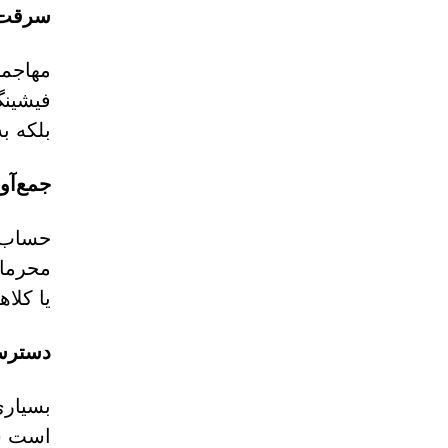
سرقت 
مهاجما
فیشینگ
بلکه ب
جمع‌آ
حساب‌ه
محرمان
یا کلا
دسترسی
بسیاری
است سع