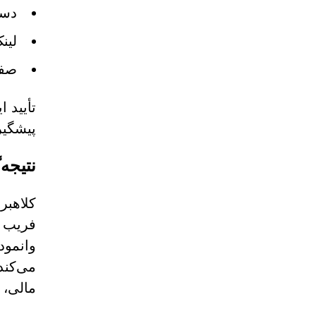
دست
لین
صفح
تأیید 
پیشگیر
نتیجه‌
فریب گ
وانمود
می‌کند
مالی، 