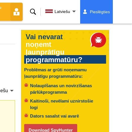
u
Meklēt
Latviešu
Pieslēgties
Vai nevarat
noņemt
ļaunprātīgu
programmatūru?
Problēmas ar grūti noņemamu
ļaunprātīgu programmatūru:
Nolaupīšanas un novirzīšanas
iešu
pārlūkprogramma
Kaitinoši, nevēlami uznirstošie
logi
Dators sasalst vai avarē
Download SpyHunter