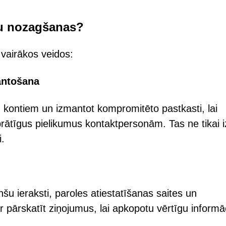
tu nozagšanas?
vairākos veidos:
antošana
m kontiem un izmantot kompromitēto pastkasti, lai
rātīgus pielikumus kontaktpersonām. Tas ne tikai i
i.
nšu ieraksti, paroles atiestatīšanas saites un
r pārskatīt ziņojumus, lai apkopotu vērtīgu informā