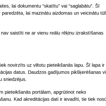
ites, lai dokumentu “skatītu” vai “saglabātu”. Šī
r paredzēta, lai mazinātu aizdomas un veicinātu tūl
nav saistīti ne ar vienu reālu rēķinu izrakstīšanas
ek novirzīts uz viltotu pieteikšanās lapu. Šī lapa ir 
ditācijas datus. Daudzos gadījumos pikšķerēšanas v
u sniedzējus.
tam pieteikšanās portālam, apgrūtinot neko
nu. Kad akreditācijas dati ir ievadīti, tie tiek nosū