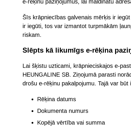
e-rēķinu paziņojumus, lai maldinātu adresā
Šīs krāpniecības galvenais mērķis ir iegūt
ir iegūti, tos var izmantot turpmākām ļa
riskam.
Slēpts kā likumīgs e-rēķina paz
Lai šķistu uzticami, krāpnieciskajos e-p
HEUNGALINE SB. Ziņojumā parasti norādīts
drošu e-rēķinu pakalpojumu. Tajā var būt i
Rēķina datums
Dokumenta numurs
Kopējā vērtība vai summa