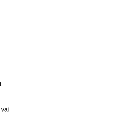
t
 vai