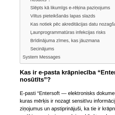
Slēpts kā likumīgs e-rēķina paziņojums
Viltus pieteikšanās lapas slazds
Kas notiek pēc akreditācijas datu nozag
Ļaunprogrammatūras infekcijas risks
Brīdinājuma zīmes, kas jāuzmana
Secinājums
System Messages
Kas ir e-pasta krāpniecība “Ent
nosūtīts”?
E-pasti “Entersoft — elektronisks dokumen
kuras mērķis ir nozagt sensitīvu informācij
ziņojumus un apstiprinājuši, ka tie ir krāpnie