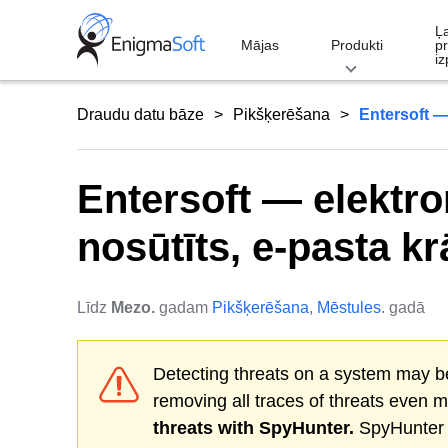
Skip
Ļ
to
Mājas
Produkti
p
iz
content
Draudu datu bāze
Pikšķerēšana
Entersoft —
Entersoft — elektr
nosūtīts, e-pasta k
Līdz
Mezo.
gadam
Pikšķerēšana
,
Mēstules
. gadā
Detecting threats on a system may be
removing all traces of threats even 
threats with SpyHunter.
SpyHunter o