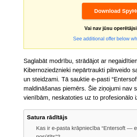
Download SpyHu
Vai nav jūsu operētājs
See additional offer below wh
Saglabāt modrību, strādājot ar negaidītie
Kibernoziedznieki nepārtraukti pilnveido sa
un steidzami. Tā sauktie e-pasti “Entersof
maldināšanas piemērs. Šie ziņojumi nav s
vienībām, neskatoties uz to profesionālo 
Satura rādītājs
Kas ir e-pasta krāpniecība “Entersoft — e
nosūtīts”?