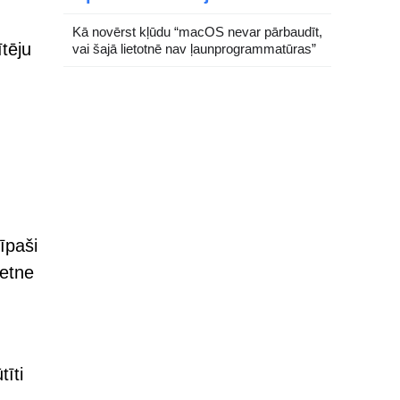
Kā novērst kļūdu “macOS nevar pārbaudīt,
ītēju
vai šajā lietotnē nav ļaunprogrammatūras”
īpaši
ietne
tīti