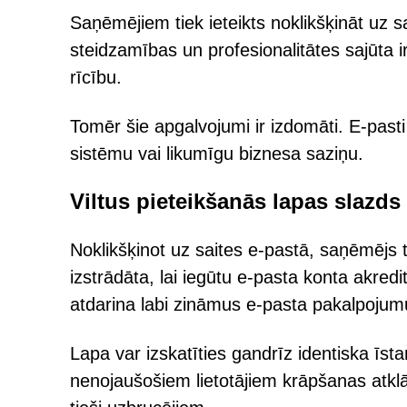
Saņēmējiem tiek ieteikts noklikšķināt uz sa
steidzamības un profesionalitātes sajūta i
rīcību.
Tomēr šie apgalvojumi ir izdomāti. E-pasti 
sistēmu vai likumīgu biznesa saziņu.
Viltus pieteikšanās lapas slazds
Noklikšķinot uz saites e-pastā, saņēmējs ti
izstrādāta, lai iegūtu e-pasta konta akre
atdarina labi zināmus e-pasta pakalpojum
Lapa var izskatīties gandrīz identiska īs
nenojaušošiem lietotājiem krāpšanas atklāša