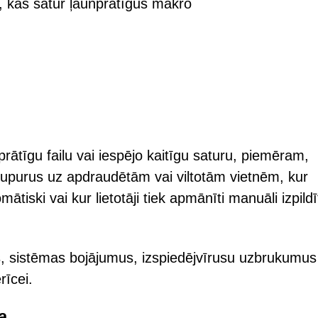
, kas satur ļaunprātīgus makro
unprātīgu failu vai iespējo kaitīgu saturu, piemēram,
īt upurus uz apdraudētām vai viltotām vietnēm, kur
tiski vai kur lietotāji tiek apmānīti manuāli izpildī
as, sistēmas bojājumus, izspiedējvīrusu uzbrukumus
rīcei.
a