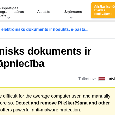
Vairāku licenč
aunprātīgas
atlaides
rogrammatūras
Atbalsts
Uzņēmums
piedāvājums
pēte
 elektronisks dokuments ir nosūtīts, e-pasta...
onisks dokuments ir
rāpniecība
Tulkot uz:
Latv
 difficult for the average computer user, and manually
more so.
Detect and remove
Pikšķerēšana
and other
ffers powerful anti-malware protection.