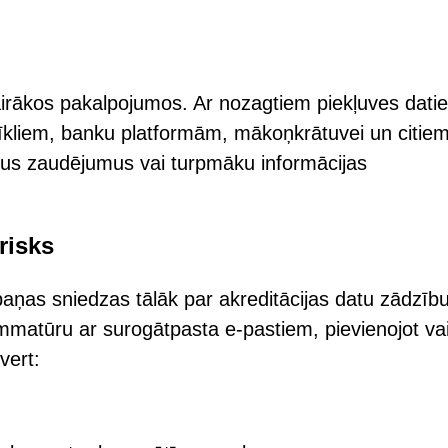
vairākos pakalpojumos. Ar nozagtiem piekļuves dati
 tīkliem, banku platformām, mākoņkrātuvei un citie
iālus zaudējumus vai turpmāku informācijas
risks
ņas sniedzas tālāk par akreditācijas datu zādzību
ammatūru ar surogātpasta e-pastiem, pievienojot va
vert: