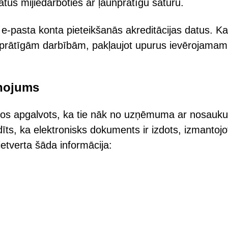
tus mijiedarboties ar ļaunprātīgu saturu.
 e-pasta konta pieteikšanās akreditācijas datus. Ka
unprātīgām darbībām, pakļaujot upurus ievērojamam
iņojums
astos apgalvots, ka tie nāk no uzņēmuma ar nosau
, ka elektronisks dokuments ir izdots, izmantojo
etverta šāda informācija: