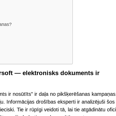
šanas?
ersoft — elektronisks dokuments ir
ts ir nosūtīts” ir daļa no pikšķerēšanas kampaņas
u. Informācijas drošības eksperti ir analizējuši šos
ciski. Tie ir rūpīgi veidoti tā, lai tie atgādinātu ofic