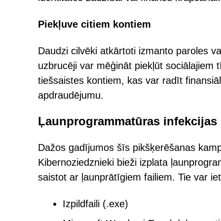
Piekļuve citiem kontiem
Daudzi cilvēki atkārtoti izmanto paroles 
uzbrucēji var mēģināt piekļūt sociālajiem
tiešsaistes kontiem, kas var radīt finans
apdraudējumu.
Ļaunprogrammatūras infekcijas 
Dažos gadījumos šīs pikšķerēšanas kampa
Kibernoziedznieki bieži izplata ļaunprogr
saistot ar ļaunprātīgiem failiem. Tie var iet
Izpildfaili (.exe)