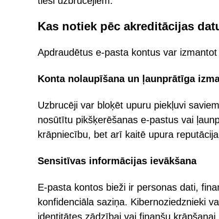
tieši uzbrucējiem.
Kas notiek pēc akreditācijas da
Apdraudētus e-pasta kontus var izmantot 
Konta nolaupīšana un ļaunprātīga izm
Uzbrucēji var bloķēt upuru piekļuvi savie
nosūtītu pikšķerēšanas e-pastus vai ļaunp
krāpniecību, bet arī kaitē upura reputācija
Sensitīvas informācijas ievākšana
E-pasta kontos bieži ir personas dati, fina
konfidenciāla saziņa. Kibernoziedznieki va
identitātes zādzībai vai finanšu krāpšanai.