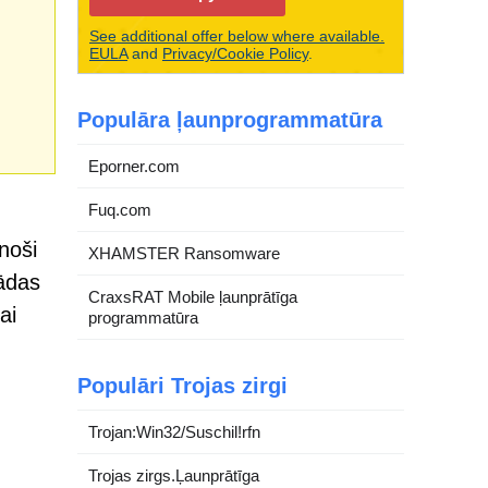
See additional offer below where available.
EULA
and
Privacy/Cookie Policy
.
Populāra ļaunprogrammatūra
Eporner.com
Fuq.com
noši
XHAMSTER Ransomware
šādas
CraxsRAT Mobile ļaunprātīga
ai
programmatūra
Populāri Trojas zirgi
Trojan:Win32/Suschil!rfn
Trojas zirgs.Ļaunprātīga