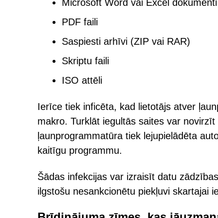
Microsoft Word vai Excel dokumenti
PDF faili
Saspiesti arhīvi (ZIP vai RAR)
Skriptu faili
ISO attēli
Ierīce tiek inficēta, kad lietotājs atver ļa
makro. Turklāt iegultās saites var novirz
ļaunprogrammatūra tiek lejupielādēta automā
kaitīgu programmu.
Šādas infekcijas var izraisīt datu zādzīb
ilgstošu nesankcionētu piekļuvi skartajai ie
Brīdinājuma zīmes, kas jāuzman