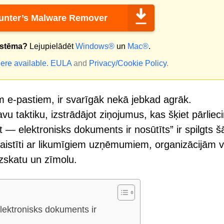
nter’s Malware Remover
istēma?
Lejupielādēt
Windows®
un
Mac®
.
ere available.
EULA
and
Privacy/Cookie Policy
.
m e-pastiem, ir svarīgāk nekā jebkad agrāk.
vu taktiku, izstrādājot ziņojumus, kas šķiet pārlieci
t — elektronisks dokuments ir nosūtīts” ir spilgts 
aistīti ar likumīgiem uzņēmumiem, organizācijām v
izskatu un zīmolu.
lektronisks dokuments ir