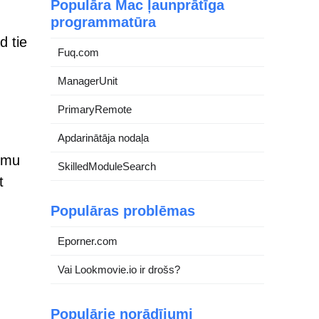
Populāra Mac ļaunprātīga
programmatūra
d tie
Fuq.com
ManagerUnit
PrimaryRemote
Apdarinātāja nodaļa
kumu
SkilledModuleSearch
t
Populāras problēmas
Eporner.com
Vai Lookmovie.io ir drošs?
Populārie norādījumi