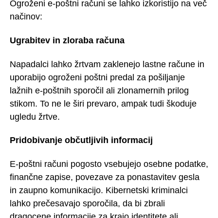
Ogroženi e-poštni računi se lahko izkoristijo na več
načinov:
Ugrabitev in zloraba računa
Napadalci lahko žrtvam zaklenejo lastne račune in
uporabijo ogroženi poštni predal za pošiljanje
lažnih e-poštnih sporočil ali zlonamernih prilog
stikom. To ne le širi prevaro, ampak tudi škoduje
ugledu žrtve.
Pridobivanje občutljivih informacij
E-poštni računi pogosto vsebujejo osebne podatke,
finančne zapise, povezave za ponastavitev gesla
in zaupno komunikacijo. Kibernetski kriminalci
lahko prečesavajo sporočila, da bi zbrali
dragocene informacije za krajo identitete ali