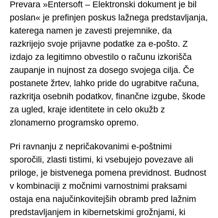
Prevara »Entersoft – Elektronski dokument je bil
poslan« je prefinjen poskus lažnega predstavljanja,
katerega namen je zavesti prejemnike, da
razkrijejo svoje prijavne podatke za e-pošto. Z
izdajo za legitimno obvestilo o računu izkorišča
zaupanje in nujnost za dosego svojega cilja. Če
postanete žrtev, lahko pride do ugrabitve računa,
razkritja osebnih podatkov, finančne izgube, škode
za ugled, kraje identitete in celo okužb z
zlonamerno programsko opremo.
Pri ravnanju z nepričakovanimi e-poštnimi
sporočili, zlasti tistimi, ki vsebujejo povezave ali
priloge, je bistvenega pomena previdnost. Budnost
v kombinaciji z močnimi varnostnimi praksami
ostaja ena najučinkovitejših obramb pred lažnim
predstavljanjem in kibernetskimi grožnjami, ki