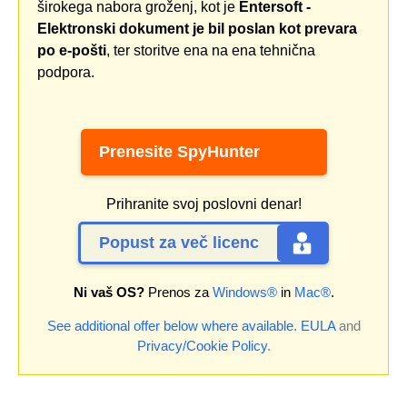
širokega nabora groženj, kot je
Entersoft -
Elektronski dokument je bil poslan kot prevara
po e-pošti
, ter storitve ena na ena tehnična
podpora.
Prenesite SpyHunter
Prihranite svoj poslovni denar!
Popust za več licenc
Ni vaš OS?
Prenos za
Windows®
in
Mac®
.
See additional offer below where available.
EULA
and
Privacy/Cookie Policy
.