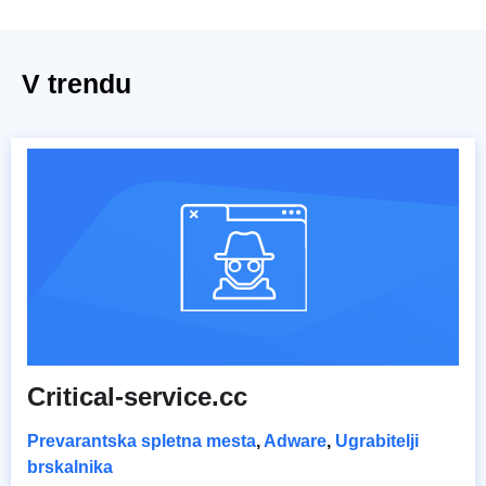
V trendu
Critical-service.cc
Prevarantska spletna mesta
,
Adware
,
Ugrabitelji
brskalnika