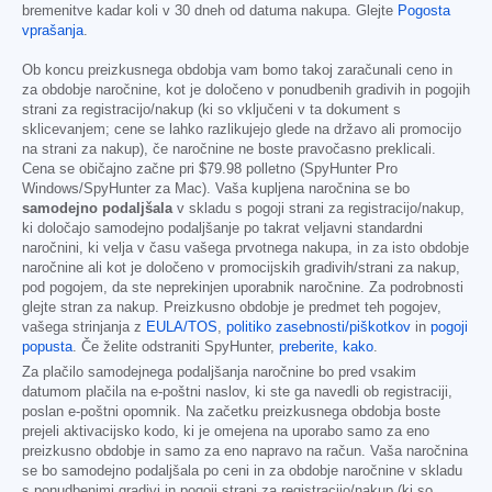
bremenitve kadar koli v 30 dneh od datuma nakupa. Glejte
Pogosta
vprašanja
.
Ob koncu preizkusnega obdobja vam bomo takoj zaračunali ceno in
za obdobje naročnine, kot je določeno v ponudbenih gradivih in pogojih
strani za registracijo/nakup (ki so vključeni v ta dokument s
sklicevanjem; cene se lahko razlikujejo glede na državo ali promocijo
na strani za nakup), če naročnine ne boste pravočasno preklicali.
Cena se običajno začne pri
$79.98
polletno (SpyHunter Pro
Windows/SpyHunter za Mac). Vaša kupljena naročnina se bo
samodejno podaljšala
v skladu s pogoji strani za registracijo/nakup,
ki določajo samodejno podaljšanje po takrat veljavni standardni
naročnini, ki velja v času vašega prvotnega nakupa, in za isto obdobje
naročnine ali kot je določeno v promocijskih gradivih/strani za nakup,
pod pogojem, da ste neprekinjen uporabnik naročnine. Za podrobnosti
glejte stran za nakup. Preizkusno obdobje je predmet teh pogojev,
vašega strinjanja z
EULA/TOS
,
politiko zasebnosti/piškotkov
in
pogoji
popusta
. Če želite odstraniti SpyHunter,
preberite, kako
.
Za plačilo samodejnega podaljšanja naročnine bo pred vsakim
datumom plačila na e-poštni naslov, ki ste ga navedli ob registraciji,
poslan e-poštni opomnik. Na začetku preizkusnega obdobja boste
prejeli aktivacijsko kodo, ki je omejena na uporabo samo za eno
preizkusno obdobje in samo za eno napravo na račun. Vaša naročnina
se bo samodejno podaljšala po ceni in za obdobje naročnine v skladu
s ponudbenimi gradivi in pogoji strani za registracijo/nakup (ki so