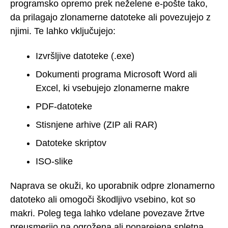
programsko opremo prek neželene e-pošte tako,
da prilagajo zlonamerne datoteke ali povezujejo z
njimi. Te lahko vključujejo:
Izvršljive datoteke (.exe)
Dokumenti programa Microsoft Word ali
Excel, ki vsebujejo zlonamerne makre
PDF-datoteke
Stisnjene arhive (ZIP ali RAR)
Datoteke skriptov
ISO-slike
Naprava se okuži, ko uporabnik odpre zlonamerno
datoteko ali omogoči škodljivo vsebino, kot so
makri. Poleg tega lahko vdelane povezave žrtve
preusmerijo na ogrožena ali ponarejena spletna