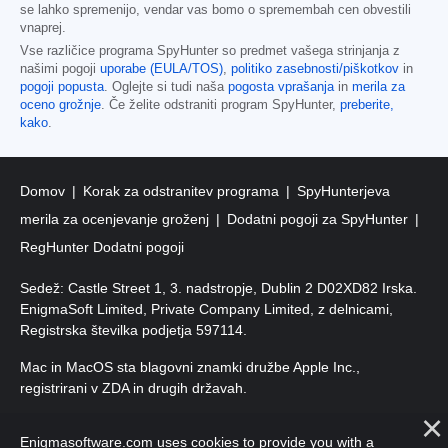
se lahko spremenijo, vendar vas bomo o spremembah cen obvestili
vnaprej.
Vse različice programa SpyHunter so predmet vašega strinjanja z
našimi pogoji
uporabe (EULA/TOS)
,
politiko zasebnosti/piškotkov
in
pogoji popusta
. Oglejte si tudi naša
pogosta vprašanja
in
merila za
oceno grožnje
. Če želite odstraniti program SpyHunter,
preberite,
kako
.
Domov
Korak za odstranitev programa
SpyHunterjeva
merila za ocenjevanje groženj
Dodatni pogoji za SpyHunter
RegHunter Dodatni pogoji
Sedež: Castle Street 1, 3. nadstropje, Dublin 2 D02XD82 Irska.
EnigmaSoft Limited, Private Company Limited, z delnicami,
Registrska številka podjetja 597114.
Mac in MacOS sta blagovni znamki družbe Apple Inc.,
registrirani v ZDA in drugih državah.
Avtorske pravice 2016–
2026
. EnigmaSoft Ltd. Vse pravice
Enigmasoftware.com uses cookies to provide you with a
pridržane.