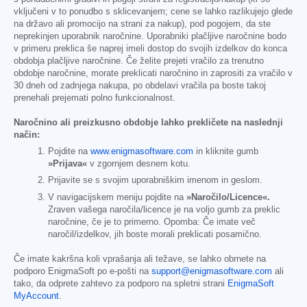
vključeni v to ponudbo s sklicevanjem; cene se lahko razlikujejo glede
na državo ali promocijo na strani za nakup), pod pogojem, da ste
neprekinjen uporabnik naročnine. Uporabniki plačljive naročnine bodo
v primeru preklica še naprej imeli dostop do svojih izdelkov do konca
obdobja plačljive naročnine. Če želite prejeti vračilo za trenutno
obdobje naročnine, morate preklicati naročnino in zaprositi za vračilo v
30 dneh od zadnjega nakupa, po obdelavi vračila pa boste takoj
prenehali prejemati polno funkcionalnost.
Naročnino ali preizkusno obdobje lahko prekličete na naslednji
način:
Pojdite na
www.enigmasoftware.com
in kliknite gumb
»Prijava«
v zgornjem desnem kotu.
Prijavite se s svojim uporabniškim imenom in geslom.
V navigacijskem meniju pojdite na
»Naročilo/Licence«.
Zraven vašega naročila/licence je na voljo gumb za preklic
naročnine, če je to primerno. Opomba: Če imate več
naročil/izdelkov, jih boste morali preklicati posamično.
Če imate kakršna koli vprašanja ali težave, se lahko obrnete na
podporo EnigmaSoft po e-pošti na
support@enigmasoftware.com
ali
tako, da odprete zahtevo za podporo na spletni strani
EnigmaSoft
MyAccount
.