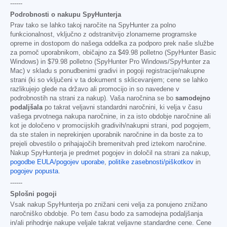
------
Podrobnosti o nakupu SpyHunterja
Prav tako se lahko takoj naročite na SpyHunter za polno
funkcionalnost, vključno z odstranitvijo zlonamerne programske
opreme in dostopom do našega oddelka za podporo prek naše službe
za pomoč uporabnikom, običajno za
$49.98
polletno (SpyHunter Basic
Windows) in
$79.98
polletno (SpyHunter Pro Windows/SpyHunter za
Mac) v skladu s ponudbenimi gradivi in pogoji registracije/nakupne
strani (ki so vključeni v ta dokument s sklicevanjem; cene se lahko
razlikujejo glede na državo ali promocijo in so navedene v
podrobnostih na strani za nakup). Vaša naročnina se bo
samodejno
podaljšala
po takrat veljavni standardni naročnini, ki velja v času
vašega prvotnega nakupa naročnine, in za isto obdobje naročnine ali
kot je določeno v promocijskih gradivih/nakupni strani, pod pogojem,
da ste stalen in neprekinjen uporabnik naročnine in da boste za to
prejeli obvestilo o prihajajočih bremenitvah pred iztekom naročnine.
Nakup SpyHunterja je predmet pogojev in določil na strani za nakup,
pogodbe EULA/pogojev uporabe
,
politike zasebnosti/piškotkov
in
pogojev popusta
.
------
Splošni pogoji
Vsak nakup SpyHunterja po znižani ceni velja za ponujeno znižano
naročniško obdobje. Po tem času bodo za samodejna podaljšanja
in/ali prihodnje nakupe veljale takrat veljavne standardne cene. Cene