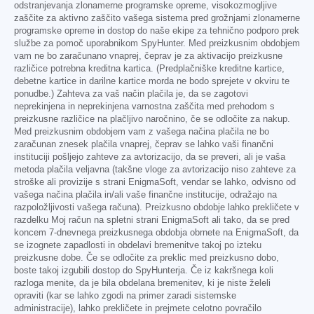
odstranjevanja zlonamerne programske opreme, visokozmogljive
zaščite za aktivno zaščito vašega sistema pred grožnjami zlonamerne
programske opreme in dostop do naše ekipe za tehnično podporo prek
službe za pomoč uporabnikom SpyHunter. Med preizkusnim obdobjem
vam ne bo zaračunano vnaprej, čeprav je za aktivacijo preizkusne
različice potrebna kreditna kartica. (Predplačniške kreditne kartice,
debetne kartice in darilne kartice morda ne bodo sprejete v okviru te
ponudbe.) Zahteva za vaš način plačila je, da se zagotovi
neprekinjena in neprekinjena varnostna zaščita med prehodom s
preizkusne različice na plačljivo naročnino, če se odločite za nakup.
Med preizkusnim obdobjem vam z vašega načina plačila ne bo
zaračunan znesek plačila vnaprej, čeprav se lahko vaši finančni
instituciji pošljejo zahteve za avtorizacijo, da se preveri, ali je vaša
metoda plačila veljavna (takšne vloge za avtorizacijo niso zahteve za
stroške ali provizije s strani EnigmaSoft, vendar se lahko, odvisno od
vašega načina plačila in/ali vaše finančne institucije, odražajo na
razpoložljivosti vašega računa). Preizkusno obdobje lahko prekličete v
razdelku Moj račun na spletni strani EnigmaSoft ali tako, da se pred
koncem 7-dnevnega preizkusnega obdobja obrnete na EnigmaSoft, da
se izognete zapadlosti in obdelavi bremenitve takoj po izteku
preizkusne dobe. Če se odločite za preklic med preizkusno dobo,
boste takoj izgubili dostop do SpyHunterja. Če iz kakršnega koli
razloga menite, da je bila obdelana bremenitev, ki je niste želeli
opraviti (kar se lahko zgodi na primer zaradi sistemske
administracije), lahko prekličete in prejmete celotno povračilo