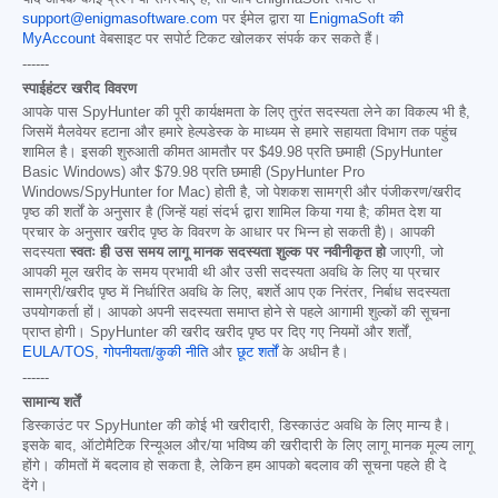
support@enigmasoftware.com
पर ईमेल द्वारा या
EnigmaSoft की
MyAccount
वेबसाइट पर सपोर्ट टिकट खोलकर संपर्क कर सकते हैं।
------
स्पाईहंटर खरीद विवरण
आपके पास SpyHunter की पूरी कार्यक्षमता के लिए तुरंत सदस्यता लेने का विकल्प भी है,
जिसमें मैलवेयर हटाना और हमारे हेल्पडेस्क के माध्यम से हमारे सहायता विभाग तक पहुंच
शामिल है। इसकी शुरुआती कीमत आमतौर पर
$49.98
प्रति छमाही (SpyHunter
Basic Windows) और
$79.98
प्रति छमाही (SpyHunter Pro
Windows/SpyHunter for Mac) होती है, जो पेशकश सामग्री और पंजीकरण/खरीद
पृष्ठ की शर्तों के अनुसार है (जिन्हें यहां संदर्भ द्वारा शामिल किया गया है; कीमत देश या
प्रचार के अनुसार खरीद पृष्ठ के विवरण के आधार पर भिन्न हो सकती है)। आपकी
सदस्यता
स्वतः ही उस समय लागू मानक सदस्यता शुल्क पर नवीनीकृत हो
जाएगी, जो
आपकी मूल खरीद के समय प्रभावी थी और उसी सदस्यता अवधि के लिए या प्रचार
सामग्री/खरीद पृष्ठ में निर्धारित अवधि के लिए, बशर्ते आप एक निरंतर, निर्बाध सदस्यता
उपयोगकर्ता हों। आपको अपनी सदस्यता समाप्त होने से पहले आगामी शुल्कों की सूचना
प्राप्त होगी। SpyHunter की खरीद खरीद पृष्ठ पर दिए गए नियमों और शर्तों,
EULA/TOS
,
गोपनीयता/कुकी नीति
और
छूट शर्तों
के अधीन है।
------
सामान्य शर्तें
डिस्काउंट पर SpyHunter की कोई भी खरीदारी, डिस्काउंट अवधि के लिए मान्य है।
इसके बाद, ऑटोमैटिक रिन्यूअल और/या भविष्य की खरीदारी के लिए लागू मानक मूल्य लागू
होंगे। कीमतों में बदलाव हो सकता है, लेकिन हम आपको बदलाव की सूचना पहले ही दे
देंगे।