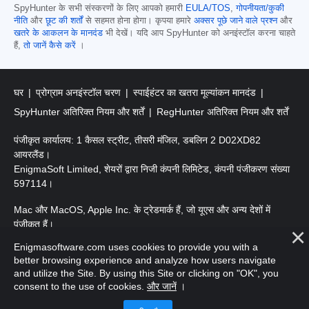
SpyHunter के सभी संस्करणों के लिए आपको हमारी
EULA/TOS
,
गोपनीयता/कुकी
नीति
और
छूट की शर्तों
से सहमत होना होगा। कृपया हमारे
अक्सर पूछे जाने वाले प्रश्न
और
खतरे के आकलन के मानदंड
भी देखें। यदि आप SpyHunter को अनइंस्टॉल करना चाहते
हैं,
तो जानें कैसे करें
।
घर
प्रोग्राम अनइंस्टॉल चरण
स्पाईहंटर का खतरा मूल्यांकन मानदंड
SpyHunter अतिरिक्त नियम और शर्तें
RegHunter अतिरिक्त नियम और शर्तें
पंजीकृत कार्यालय: 1 कैसल स्ट्रीट, तीसरी मंजिल, डबलिन 2 D02XD82
आयरलैंड।
EnigmaSoft Limited, शेयरों द्वारा निजी कंपनी लिमिटेड, कंपनी पंजीकरण संख्या
597114।
Mac और MacOS, Apple Inc. के ट्रेडमार्क हैं, जो यूएस और अन्य देशों में
पंजीकृत हैं।
Enigmasoftware.com uses cookies to provide you with a
कॉपीराइट 2016-
2026
। EnigmaSoft Ltd. सर्वाधिकार सुरक्षित।
better browsing experience and analyze how users navigate
and utilize the Site. By using this Site or clicking on "OK", you
consent to the use of cookies.
और जानें
।