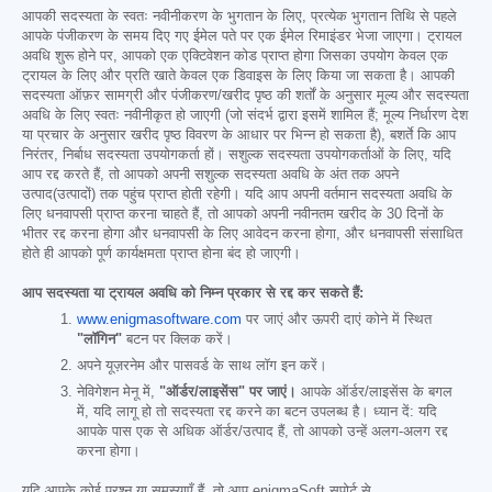
आपकी सदस्यता के स्वतः नवीनीकरण के भुगतान के लिए, प्रत्येक भुगतान तिथि से पहले
आपके पंजीकरण के समय दिए गए ईमेल पते पर एक ईमेल रिमाइंडर भेजा जाएगा। ट्रायल
अवधि शुरू होने पर, आपको एक एक्टिवेशन कोड प्राप्त होगा जिसका उपयोग केवल एक
ट्रायल के लिए और प्रति खाते केवल एक डिवाइस के लिए किया जा सकता है। आपकी
सदस्यता ऑफ़र सामग्री और पंजीकरण/खरीद पृष्ठ की शर्तों के अनुसार मूल्य और सदस्यता
अवधि के लिए स्वतः नवीनीकृत हो जाएगी (जो संदर्भ द्वारा इसमें शामिल हैं; मूल्य निर्धारण देश
या प्रचार के अनुसार खरीद पृष्ठ विवरण के आधार पर भिन्न हो सकता है), बशर्ते कि आप
निरंतर, निर्बाध सदस्यता उपयोगकर्ता हों। सशुल्क सदस्यता उपयोगकर्ताओं के लिए, यदि
आप रद्द करते हैं, तो आपको अपनी सशुल्क सदस्यता अवधि के अंत तक अपने
उत्पाद(उत्पादों) तक पहुंच प्राप्त होती रहेगी। यदि आप अपनी वर्तमान सदस्यता अवधि के
लिए धनवापसी प्राप्त करना चाहते हैं, तो आपको अपनी नवीनतम खरीद के 30 दिनों के
भीतर रद्द करना होगा और धनवापसी के लिए आवेदन करना होगा, और धनवापसी संसाधित
होते ही आपको पूर्ण कार्यक्षमता प्राप्त होना बंद हो जाएगी।
आप सदस्यता या ट्रायल अवधि को निम्न प्रकार से रद्द कर सकते हैं:
www.enigmasoftware.com
पर जाएं और ऊपरी दाएं कोने में स्थित
"लॉगिन"
बटन पर क्लिक करें।
अपने यूज़रनेम और पासवर्ड के साथ लॉग इन करें।
नेविगेशन मेनू में,
"ऑर्डर/लाइसेंस" पर जाएं।
आपके ऑर्डर/लाइसेंस के बगल
में, यदि लागू हो तो सदस्यता रद्द करने का बटन उपलब्ध है। ध्यान दें: यदि
आपके पास एक से अधिक ऑर्डर/उत्पाद हैं, तो आपको उन्हें अलग-अलग रद्द
करना होगा।
यदि आपके कोई प्रश्न या समस्याएँ हैं, तो आप enigmaSoft सपोर्ट से