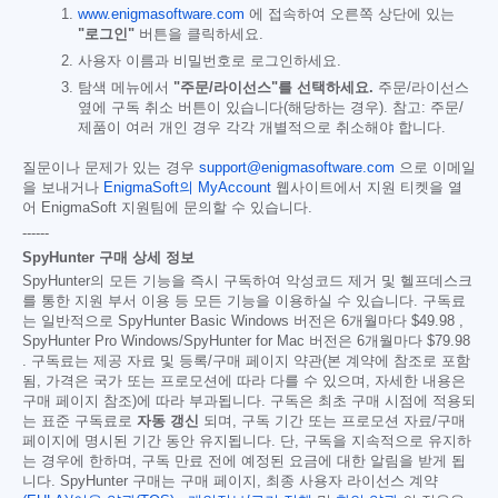
www.enigmasoftware.com
에 접속하여 오른쪽 상단에 있는
"로그인"
버튼을 클릭하세요.
사용자 이름과 비밀번호로 로그인하세요.
탐색 메뉴에서
"주문/라이선스"를 선택하세요.
주문/라이선스
옆에 구독 취소 버튼이 있습니다(해당하는 경우). 참고: 주문/
제품이 여러 개인 경우 각각 개별적으로 취소해야 합니다.
질문이나 문제가 있는 경우
support@enigmasoftware.com
으로 이메일
을 보내거나
EnigmaSoft의 MyAccount
웹사이트에서 지원 티켓을 열
어 EnigmaSoft 지원팀에 문의할 수 있습니다.
------
SpyHunter 구매 상세 정보
SpyHunter의 모든 기능을 즉시 구독하여 악성코드 제거 및 헬프데스크
를 통한 지원 부서 이용 등 모든 기능을 이용하실 수 있습니다. 구독료
는 일반적으로 SpyHunter Basic Windows 버전은 6개월마다
$49.98
,
SpyHunter Pro Windows/SpyHunter for Mac 버전은 6개월마다
$79.98
. 구독료는 제공 자료 및 등록/구매 페이지 약관(본 계약에 참조로 포함
됨, 가격은 국가 또는 프로모션에 따라 다를 수 있으며, 자세한 내용은
구매 페이지 참조)에 따라 부과됩니다. 구독은 최초 구매 시점에 적용되
는 표준 구독료로
자동 갱신
되며, 구독 기간 또는 프로모션 자료/구매
페이지에 명시된 기간 동안 유지됩니다. 단, 구독을 지속적으로 유지하
는 경우에 한하며, 구독 만료 전에 예정된 요금에 대한 알림을 받게 됩
니다. SpyHunter 구매는 구매 페이지, 최종 사용자 라이선스 계약