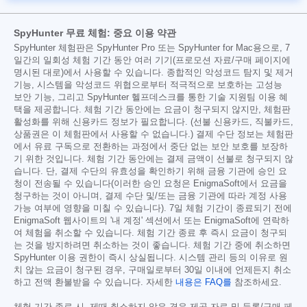
SpyHunter 무료 체험: 중요 이용 약관
SpyHunter 체험판은 SpyHunter Pro 또는 SpyHunter for Mac용으로, 7
일간의 일회성 체험 기간 동안 여러 기기(프로모션 자료/구매 페이지에
명시된 대로)에서 사용할 수 있습니다. 종합적인 악성코드 탐지 및 제거
기능, 시스템을 악성코드 위협으로부터 적극적으로 보호하는 고성능
보안 기능, 그리고 SpyHunter 헬프데스크를 통한 기술 지원팀 이용 혜
택을 제공합니다. 체험 기간 동안에는 요금이 청구되지 않지만, 체험판
활성화를 위해 신용카드 정보가 필요합니다. (선불 신용카드, 직불카드,
상품권은 이 체험판에서 사용할 수 없습니다.) 결제 수단 정보는 체험판
에서 유료 구독으로 전환하는 과정에서 중단 없는 보안 보호를 보장하
기 위한 것입니다. 체험 기간 동안에는 결제 금액이 선불로 청구되지 않
습니다. 단, 결제 수단의 유효성을 확인하기 위해 금융 기관에 승인 요
청이 전송될 수 있습니다(이러한 승인 요청은 EnigmaSoft에서 요금을
청구하는 것이 아니며, 결제 수단 및/또는 금융 기관에 따라 계정 사용
가능 여부에 영향을 미칠 수 있습니다). 7일 체험 기간이 종료되기 전에
EnigmaSoft 웹사이트의 '내 계정' 섹션에서 또는 EnigmaSoft에 연락하
여 체험을 취소할 수 있습니다. 체험 기간 종료 후 즉시 요금이 청구되
는 것을 방지하려면 취소하는 것이 좋습니다. 체험 기간 중에 취소하면
SpyHunter 이용 권한이 즉시 상실됩니다. 시스템 관리 등의 이유로 원
치 않는 요금이 청구된 경우, 구매일로부터 30일 이내에 언제든지 취소
하고 전액 환불받을 수 있습니다. 자세한
내용은 FAQ를
참조하세요.
체험 기간 종료 시, 제때 취소하지 않은 경우 제공 자료 및 등록/구매 페