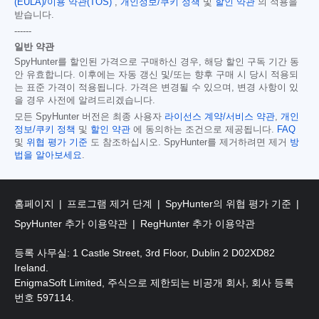
(EULA)/이용 약관(TOS)
,
개인정보/쿠키 정책
및
할인 약관
의 적용을
받습니다.
------
일반 약관
SpyHunter를 할인된 가격으로 구매하신 경우, 해당 할인 구독 기간 동
안 유효합니다. 이후에는 자동 갱신 및/또는 향후 구매 시 당시 적용되
는 표준 가격이 적용됩니다. 가격은 변경될 수 있으며, 변경 사항이 있
을 경우 사전에 알려드리겠습니다.
모든 SpyHunter 버전은 최종 사용자
라이선스 계약/서비스 약관
,
개인
정보/쿠키 정책
및
할인 약관
에 동의하는 조건으로 제공됩니다.
FAQ
및
위협 평가 기준
도 참조하십시오. SpyHunter를 제거하려면 제거
방
법을 알아보세요
.
홈페이지
프로그램 제거 단계
SpyHunter의 위협 평가 기준
SpyHunter 추가 이용약관
RegHunter 추가 이용약관
등록 사무실: 1 Castle Street, 3rd Floor, Dublin 2 D02XD82
Ireland.
EnigmaSoft Limited, 주식으로 제한되는 비공개 회사, 회사 등록
번호 597114.