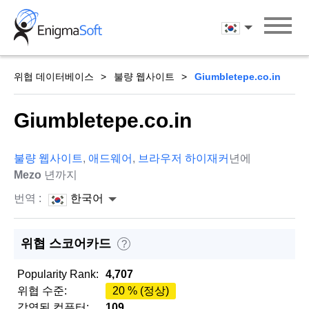
Skip
to
한국어
content
위협 데이터베이스
불량 웹사이트
Giumbletepe.co.in
Giumbletepe.co.in
불량 웹사이트
,
애드웨어
,
브라우저 하이재커
년에
Mezo
년까지
번역 :
한국어
위협 스코어카드
?
Popularity Rank:
4,707
위협 수준:
20 % (정상)
감염된 컴퓨터:
109