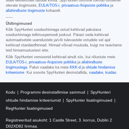
teate eelseisvate tasude kohta. SpyHunteri ostmine toimub ostulehel
olevate tingimuste,
EULA/TOS-i
,
privaatsus-/küpsiste poliitika
ja
allahindluste tingimuste
kohaselt.
------
Üldtingimused
Kõik SpyHunteri soodushinnaga ostud kehtivad pakutava
soodushinnaga tellimusperioodi jooksul. Pärast seda kehtivad
automaatsetele uuendustele ja/või tulevastele ostudele sel ajal
kehtivad standardhinnad. Hinnad võivad muutuda, kuigi me teavitame
teid hinnamuutustest ette.
Kõik SpyHunteri versioonid kehtivad ainult siis, kui nõustute meie
EULA/TOS-i
,
privaatsus-/küpsiste poliitika
ja
allahindluste
tingimustega
. Palun vaadake ka meie
KKK-d
ja
ohtude hindamise
kriteeriume
. Kui soovite SpyHunteri desinstallida,
vaadake, kuidas
.
Kodu
Programmi desinstallimise sammud
SpyHunteri
ohtude hindamise kriteeriumid
SpyHunter lisatingimused
RegHunter lisatingimused
Registreeritud asukoht: 1 Castle Street, 3. korrus, Dublin 2
D02XD82 Iirimaa.