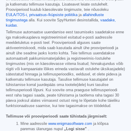
ja katkematu tellimuse kasutaja. Lisateavet leiate ostulehelt.
Prooviperiood kuulub käesolevate tingimuste, teie nõusoleku
EULA/TOS-i,
privaatsus-/küpsiste poliitika
ja
allahindluste
tingimustega
alla. Kui soovite SpyHunteri desinstallida,
vaadake,
kuidas
.
Tellimuse automaatse uuendamise eest tasumiseks saadetakse enne
iga maksekuupäeva registreerimisel esitatud e-posti aadressile
meeldetuletus e-posti teel. Prooviperioodi alguses saate
aktiveerimiskoodi, mida saab kasutada ainult ühe prooviperioodi ja
ainult ühe seadme jaoks konto kohta. Teie tellimus uuendatakse
automaatselt pakkumismaterjalides ja registreerimis-/ostulehe
tingimustes (mis on käesolevasse viitena lisatud; hinnakujundus võib
riigiti või kampaaniate lõikes erineda vastavalt ostulehe üksikasjadele)
sätestatud hinnaga ja tellimusperioodiks, eeldusel, et olete pideva ja
katkematu tellimuse kasutaja. Tasulise tellimuse kasutajatel on
tühistamise korral juurdepääs oma tootele(dele) kuni tasulise
tellimusperioodi lõpuni. Kui soovite oma praeguse tellimusperioodi
eest raha tagasi saada, peate tühistama ja taotlema raha tagasi 30
päeva jooksul alates viimasest ostust ning te lõpetate kohe täieliku
funktsionaalsuse saamise, kui teie tagasimakse on töödeldud.
Tellimuse või prooviperioodi saate tühistada järgmiselt:
Mine aadressile
www.enigmasoftware.com
ja klõpsa
paremas ülanurgas nupul
„Logi sisse”
.