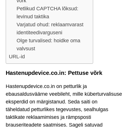
võrk
Petlikud CAPTCHA lõksud:
levinud taktika
Varjatud ohud: reklaamvarast
identiteedivarguseni
Olge turvalised: hoidke oma
valvsust
URL-id
Hastenupdevice.co.in: Pettuse võrk
Hastenupdevice.co.in on petturlik ja
ebausaldusväärne veebileht, mille küberturvalisuse
eksperdid on märgistanud. Seda saiti on
täheldatud petturlikes tegevustes, sealhulgas
taktikate reklaamimises ja rämpsposti
brauseriteadete saatmises. Sageli satuvad