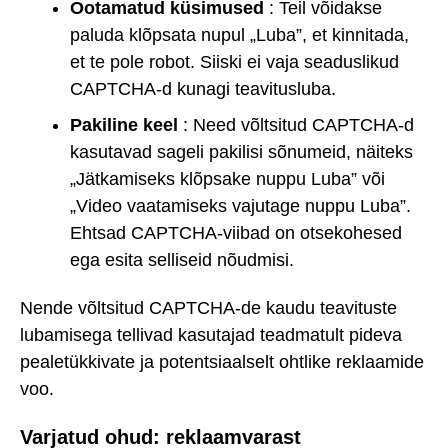
Ootamatud küsimused
: Teil võidakse
paluda klõpsata nupul „Luba”, et kinnitada,
et te pole robot. Siiski ei vaja seaduslikud
CAPTCHA-d kunagi teavitusluba.
Pakiline keel
: Need võltsitud CAPTCHA-d
kasutavad sageli pakilisi sõnumeid, näiteks
„Jätkamiseks klõpsake nuppu Luba” või
„Video vaatamiseks vajutage nuppu Luba”.
Ehtsad CAPTCHA-viibad on otsekohesed
ega esita selliseid nõudmisi.
Nende võltsitud CAPTCHA-de kaudu teavituste
lubamisega tellivad kasutajad teadmatult pideva
pealetükkivate ja potentsiaalselt ohtlike reklaamide
voo.
Varjatud ohud: reklaamvarast