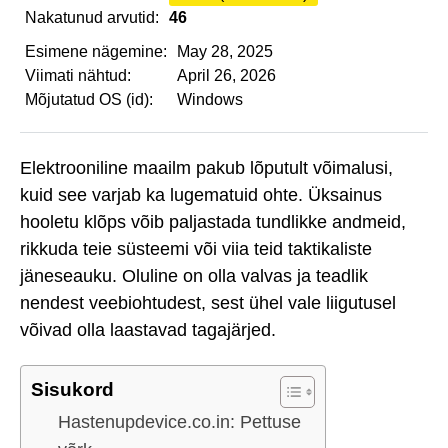
Nakatunud arvutid:
46
Esimene nägemine:
May 28, 2025
Viimati nähtud:
April 26, 2026
Mõjutatud OS (id):
Windows
Elektrooniline maailm pakub lõputult võimalusi,
kuid see varjab ka lugematuid ohte. Üksainus
hooletu klõps võib paljastada tundlikke andmeid,
rikkuda teie süsteemi või viia teid taktikaliste
jäneseauku. Oluline on olla valvas ja teadlik
nendest veebiohtudest, sest ühel vale liigutusel
võivad olla laastavad tagajärjed.
Sisukord
Hastenupdevice.co.in: Pettuse