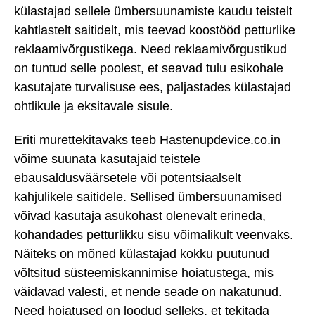
külastajad sellele ümbersuunamiste kaudu teistelt
kahtlastelt saitidelt, mis teevad koostööd petturlike
reklaamivõrgustikega. Need reklaamivõrgustikud
on tuntud selle poolest, et seavad tulu esikohale
kasutajate turvalisuse ees, paljastades külastajad
ohtlikule ja eksitavale sisule.
Eriti murettekitavaks teeb Hastenupdevice.co.in
võime suunata kasutajaid teistele
ebausaldusväärsetele või potentsiaalselt
kahjulikele saitidele. Sellised ümbersuunamised
võivad kasutaja asukohast olenevalt erineda,
kohandades petturlikku sisu võimalikult veenvaks.
Näiteks on mõned külastajad kokku puutunud
võltsitud süsteemiskannimise hoiatustega, mis
väidavad valesti, et nende seade on nakatunud.
Need hoiatused on loodud selleks, et tekitada