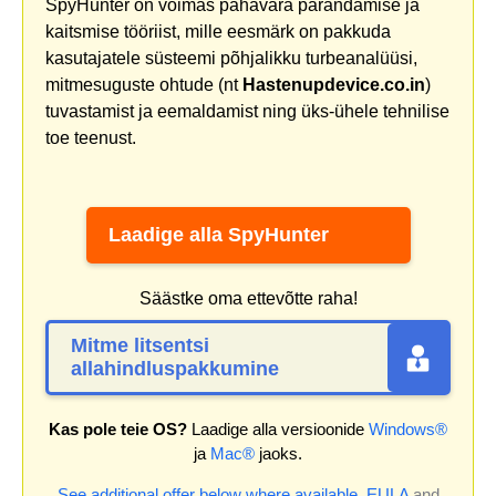
SpyHunter on võimas pahavara parandamise ja
kaitsmise tööriist, mille eesmärk on pakkuda
kasutajatele süsteemi põhjalikku turbeanalüüsi,
mitmesuguste ohtude (nt
Hastenupdevice.co.in
)
tuvastamist ja eemaldamist ning üks-ühele tehnilise
toe teenust.
Laadige alla SpyHunter
Säästke oma ettevõtte raha!
Mitme litsentsi
allahindluspakkumine
Kas pole teie OS?
Laadige alla versioonide
Windows®
ja
Mac®
jaoks.
See additional offer below where available.
EULA
and