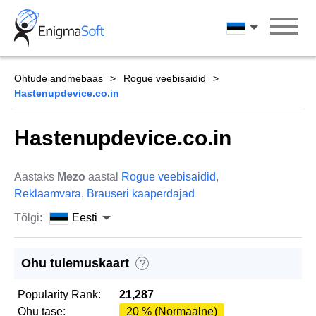
Skip
to
Eesti
content
Ohtude andmebaas
Rogue veebisaidid
Hastenupdevice.co.in
Hastenupdevice.co.in
Aastaks
Mezo
aastal
Rogue veebisaidid
,
Reklaamvara
,
Brauseri kaaperdajad
Tõlgi:
Eesti
Ohu tulemuskaart
?
Popularity Rank:
21,287
Ohu tase:
20 % (Normaalne)