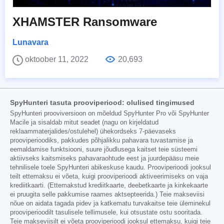
XHAMSTER Ransomware
Lunavara
oktoober 11, 2022
20,693
SpyHunteri tasuta prooviperiood: olulised tingimused
SpyHunteri prooviversioon on mõeldud SpyHunter Pro või SpyHunter
Macile ja sisaldab mitut seadet (nagu on kirjeldatud
reklaammaterjalides/ostulehel) ühekordseks 7-päevaseks
prooviperioodiks, pakkudes põhjalikku pahavara tuvastamise ja
eemaldamise funktsiooni, suure jõudlusega kaitset teie süsteemi
aktiivseks kaitsmiseks pahavaraohtude eest ja juurdepääsu meie
tehnilisele toele SpyHunteri abikeskuse kaudu. Prooviperioodi jooksul
teilt ettemaksu ei võeta, kuigi prooviperioodi aktiveerimiseks on vaja
krediitkaarti. (Ettemakstud krediitkaarte, deebetkaarte ja kinkekaarte
ei pruugita selle pakkumise raames aktsepteerida.) Teie makseviisi
nõue on aidata tagada pidev ja katkematu turvakaitse teie üleminekul
prooviperioodilt tasulisele tellimusele, kui otsustate ostu sooritada.
Teie makseviisilt ei võeta prooviperioodi jooksul ettemaksu, kuigi teie