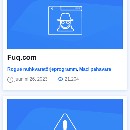
Fuq.com
Rogue nuhkvaratõrjeprogramm
,
Maci pahavara
juunini 26, 2023
21,204