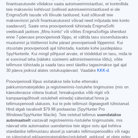
finantsasutusele võidakse saata autoriseerimistaotlusi, et kontrollida
teie makseviisi kehtivust (sellised autoriseerimistaotlused ei ole
EnigmaSofti tasude või lõivude taotlused, kuid sõltuvalt teie
makseviisist ja/või finantsasutusest võivad need mõjutada teie konto
saadavust). Saate oma prooviperioodi tühistada EnigmaSofti
veebisaidi jaotises „Minu konto“ või võttes EnigmaSoftiga ühendust
enne 7-päevase prooviperioodi lõppu, et vältida tasu sissenõutavaks
muutumist ja töötlemist kohe pärast prooviperioodi lõppemist. Kui
otsustate prooviperioodi ajal tühistada, kaotate kohe juurdepääsu
SpyHunterile. Kui mingil põhjusel arvate, et töödeldud on tasu, mida te
ei soovinud teha (näiteks süsteemi administreerimise tõttu), võite
tellimuse tühistada ja saada tasu eest täieliku tagasimakse igal ajal
30 päeva jooksul alates ostukuupäevast. Vaadake
KKK-d
.
Prooviperioodi lõpus esitatakse teile kohe ettemaks
pakkumismaterjalides ja registreerimis-/ostulehe tingimustes (mis on
käesolevasse viitena lisatud; hinnakujundus võib riigiti või
kampaaniapõhiselt ostulehelt erineda) sätestatud hinna ja
tellimusperioodi ulatuses, kui te pole tellimust õigeaegselt tühistanud.
Hind algab tavaliselt
$79.98
poolaastas (SpyHunter Pro
Windows/SpyHunter Macile). Teie ostetud tellimus
uuendatakse
automaatselt
vastavalt registreerimis-/ostulehe tingimustele, mis
näevad ette automaatse uuendamise teie algse ostu ajal kehtiva
standardse tellimustasu alusel ja samaks tellimusperioodiks või nagu
on sätestatud reklaamimaterjalides/ostulehelt, eeldusel, et olete pidev