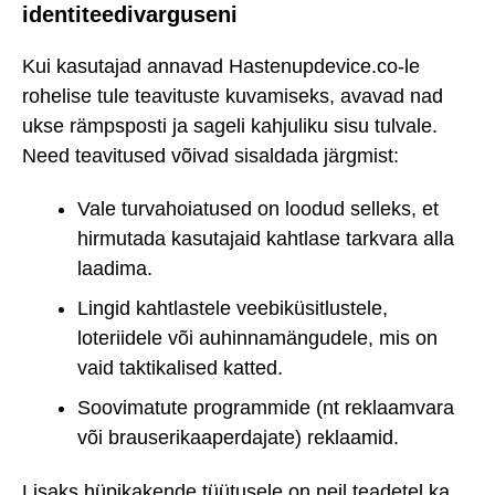
identiteedivarguseni
Kui kasutajad annavad Hastenupdevice.co-le
rohelise tule teavituste kuvamiseks, avavad nad
ukse rämpsposti ja sageli kahjuliku sisu tulvale.
Need teavitused võivad sisaldada järgmist:
Vale turvahoiatused on loodud selleks, et
hirmutada kasutajaid kahtlase tarkvara alla
laadima.
Lingid kahtlastele veebiküsitlustele,
loteriidele või auhinnamängudele, mis on
vaid taktikalised katted.
Soovimatute programmide (nt reklaamvara
või brauserikaaperdajate) reklaamid.
Lisaks hüpikakende tüütusele on neil teadetel ka