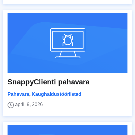
SnappyClienti pahavara
Pahavara
,
Kaughaldustööriistad
aprill 9, 2026