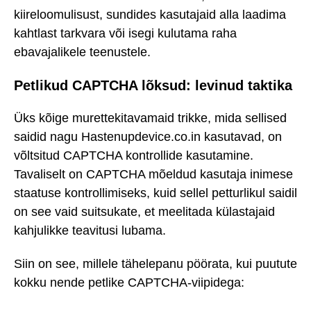
kiireloomulisust, sundides kasutajaid alla laadima
kahtlast tarkvara või isegi kulutama raha
ebavajalikele teenustele.
Petlikud CAPTCHA lõksud: levinud taktika
Üks kõige murettekitavamaid trikke, mida sellised
saidid nagu Hastenupdevice.co.in kasutavad, on
võltsitud CAPTCHA kontrollide kasutamine.
Tavaliselt on CAPTCHA mõeldud kasutaja inimese
staatuse kontrollimiseks, kuid sellel petturlikul saidil
on see vaid suitsukate, et meelitada külastajaid
kahjulikke teavitusi lubama.
Siin on see, millele tähelepanu pöörata, kui puutute
kokku nende petlike CAPTCHA-viipidega: