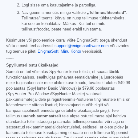
Logi sisse oma kasutajanime ja parooliga.
Navigeerimismenüüs minge valikule
„Tellimus/litsentsid“.
Tellimuse/litsentsi kõrval on nupp tellimuse tühistamiseks,
kui see on kohaldatav. Märkus. Kui teil on mitu
tellimust/toodet, peate need eraldi tühistama.
Küsimuste või probleemide korral võite EnigmaSofti toega ühendust
võtta e-posti teel aadressil
support@enigmasoftware.com
või avades
tugiteenuse pileti
EnigmaSofti Minu Konto
veebisaidil.
------
SpyHunteri ostu üksikasjad
Samuti on teil võimalus SpyHunter kohe tellida, et saada täielik
funktsionaalsus, sealhulgas pahavara eemaldamine ja juurdepääs
meie tugiosakonnale meie abikeskuse kaudu, tavaliselt alates
$49.98
poolaastas (SpyHunter Basic Windows) ja
$79.98
poolaastas
(SpyHunter Pro Windows/SpyHunter Macile) vastavalt
pakkumismaterjalidele ja registreerimis-/ostulehe tingimustele (mis on
käesolevasse viitena lisatud; hinnakujundus võib riigiti või
kampaaniapõhiselt erineda iga ostulehe üksikasjade järgi). Teie
tellimus
uueneb automaatselt
teie algse ostutellimuse ajal kehtiva
standardse tellimistasuga ja samaks tellimisperioodiks või nagu on
sätestatud reklaamimaterjalides/ostulehel, eeldusel, et olete pidev ja
katkematu tellimuse kasutaja ning et saate enne tellimuse lõppemist