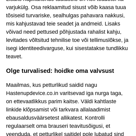
varjukülg. Osa reklaamitud sisust võib kaasa tuua
tõsiseid turvariske, sealhulgas pahavara nakkusi,
mis kahjustavad teie seadet ja andmeid. Lisaks
võivad need pettused põhjustada rahalist kahju,
levitades võltsitud tehnilise toe või tellimuslõkse, ja
isegi identiteedivarguse, kui sisestatakse tundlikku
teavet.
Olge turvalised: hoidke oma valvsust
Maailmas, kus petturlikud saidid nagu
Hastenupdevice.co.in varitsevad iga nurga taga,
on ettevaatlikkus parim kaitse. Väldi kahtlaste
linkide klõpsamist või tarkvara allalaadimist
ebausaldusväärsetest allikatest. Kontrolli
regulaarselt oma brauseri teavitusõigusi, et
veenduda, et petturlikel saitidel pole lubatud sind