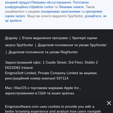
кінцевий продукт/Умовами обслуговування
,
Політикою
конфіденційності/файлів cookie
та
Умовами знижок
. Також
ознайомтеся з нашими
поширеними запитаннями
та
критеріями
оцінки загроз
. Якщо ви хочете видалити SpyHunter,
дізнайтеся, як
це зробити
.
Додому
Етапи видалення програми
Критерії оцінки
загроз SpyHunter
Додаткові положення та умови SpyHunter
Додаткові положення та умови RegHunter
Зареєстрований офіс: 1 Castle Street, 3rd Floor, Dublin 2
D02XD82 Ireland.
EnigmaSoft Limited, Private Company Limited за акціями,
реєстраційний номер компанії 597114.
Mac і MacOS є торговими марками Apple Inc.,
зареєстрованими в США та інших країнах.
Авторські права 2016-
2026
. ТОВ «ЕнігмаСофт». Усі права
Enigmasoftware.com uses cookies to provide you with a
захищено.
better browsing experience and analyze how users navigate