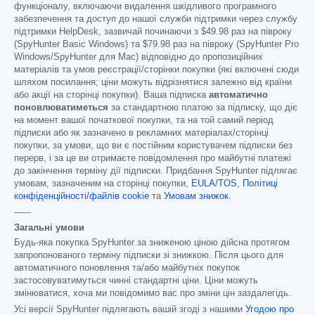
функціоналу, включаючи видалення шкідливого програмного
забезпечення та доступ до нашої служби підтримки через службу
підтримки HelpDesk, зазвичай починаючи з
$49.98
раз на півроку
(SpyHunter Basic Windows) та
$79.98
раз на півроку (SpyHunter Pro
Windows/SpyHunter для Mac) відповідно до пропозиційних
матеріалів та умов реєстрації/сторінки покупки (які включені сюди
шляхом посилання; ціни можуть відрізнятися залежно від країни
або акції на сторінці покупки). Ваша підписка
автоматично
поновлюватиметься
за стандартною платою за підписку, що діє
на момент вашої початкової покупки, та на той самий період
підписки або як зазначено в рекламних матеріалах/сторінці
покупки, за умови, що ви є постійним користувачем підписки без
перерв, і за це ви отримаєте повідомлення про майбутні платежі
до закінчення терміну дії підписки. Придбання SpyHunter підлягає
умовам, зазначеним на сторінці покупки,
EULA/TOS
,
Політиці
конфіденційності/файлів cookie
та
Умовам знижок
.
------
Загальні умови
Будь-яка покупка SpyHunter за зниженою ціною дійсна протягом
запропонованого терміну підписки зі знижкою. Після цього для
автоматичного поновлення та/або майбутніх покупок
застосовуватимуться чинні стандартні ціни. Ціни можуть
змінюватися, хоча ми повідомимо вас про зміни цін заздалегідь.
Усі версії SpyHunter підлягають вашій згоді з нашими
Угодою про