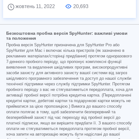
жовтень 11, 2022
20,693
Безкоштовна пробна версія SpyHunter: важливі умови
та положення
Пробна версія SpyHunter призначена для SpyHunter Pro або
SpyHunter для Mac і включає кілька пристроїв (як зазначено в
рекламних матеріалах/сторінці придбання) протягом одноразового
7-денного пробного періоду, що пропонує комплексні функції
виявлення та видалення шкідливих програм, високопродуктивні
засоби захисту для активного захисту вашої системи від загроз
шкідливого програмного забезпечення та доступ до нашої служби
технічної підтримки через службу підтримки SpyHunter. Протягом
пробного періоду з вас не стягуватиметься передоплата, хоча для
активації пробної версії потрібна кредитна картка. (Передоплачені
кредитні картки, дебетові картки та подарункові картки можуть не
прийматися за цією пропозицією.) Вимога до вашого способу
оплати полягає в тому, щоб забезпечити безперервний та
безперебійний захист під час переходу від пробної версії до
платної підписки, якщо ви вирішите придбати її. З вашого способу
оплати не стягуватиметься передоплата протягом пробної версії,
хоча запити на авторизацію можуть бути надіслані до вашої