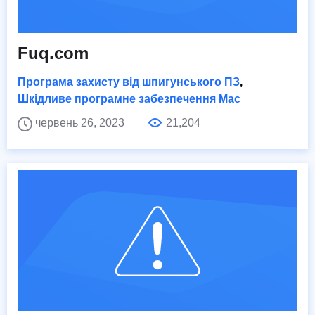
Fuq.com
Програма захисту від шпигунського ПЗ
,
Шкідливе програмне забезпечення Mac
червень 26, 2023
21,204