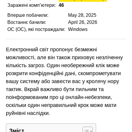
Заражені комп’ютери:
46
Вперше побачили:
May 28, 2025
Востаннє бачили:
April 26, 2026
ОС (ОС), які постраждали:
Windows
Електронний світ пропонує безмежні
можливості, але він також приховує незліченну
кількість загроз. Один необережний клік може
розкрити конфіденційні дані, скомпрометувати
вашу систему або завести вас у кролячу нору
тактик. Вкрай важливо бути пильним та
поінформованим про ці онлайн-небезпеки,
оскільки один неправильний крок може мати
руйнівні наслідки.
Зміст