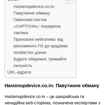
Hastenupdevice.co.in:
Павутиння обману
Оманливі пастки
«CAPTCHA»: поширена
тактика
Приховані небезпеки: від
рекламного ПЗ до крадіжки
особистих даних
Будьте обережні: тримайте
пильність
URL-адреси
Hastenupdevice.co.in: Павутиння обману
Hastenupdevice.co.in – це шахрайська та
ненадійна веб-сторінка, позначена експертами з