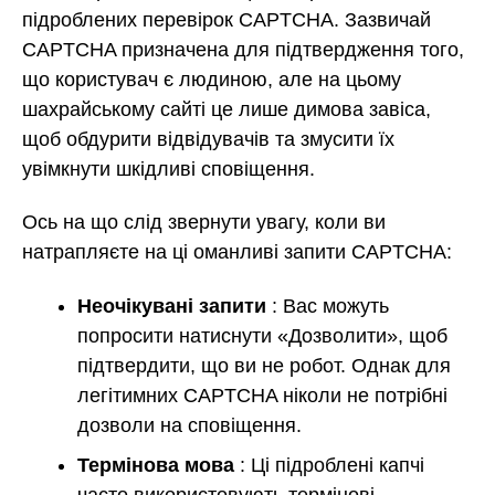
підроблених перевірок CAPTCHA. Зазвичай
CAPTCHA призначена для підтвердження того,
що користувач є людиною, але на цьому
шахрайському сайті це лише димова завіса,
щоб обдурити відвідувачів та змусити їх
увімкнути шкідливі сповіщення.
Ось на що слід звернути увагу, коли ви
натрапляєте на ці оманливі запити CAPTCHA:
Неочікувані запити
: Вас можуть
попросити натиснути «Дозволити», щоб
підтвердити, що ви не робот. Однак для
легітимних CAPTCHA ніколи не потрібні
дозволи на сповіщення.
Термінова мова
: Ці підроблені капчі
часто використовують термінові