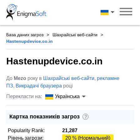
Skip
to
Українська
content
База даних загроз
Шахрайські веб-сайти
Hastenupdevice.co.in
Hastenupdevice.co.in
До
Mezo
року в
Шахрайські веб-сайти
,
рекламне
ПЗ
,
Викрадачі браузера
році
Перекласти на:
Українська
Картка показників загроз
?
Popularity Rank:
21,287
Рівень загрози:
20 % (Нормальний)