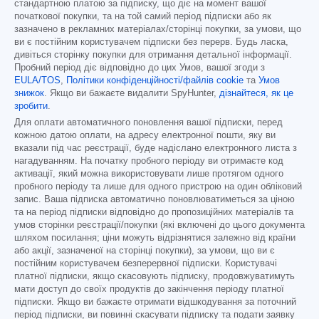
стандартною платою за підписку, що діє на момент вашої
початкової покупки, та на той самий період підписки або як
зазначено в рекламних матеріалах/сторінці покупки, за умови, що
ви є постійним користувачем підписки без перерв. Будь ласка,
дивіться сторінку покупки для отримання детальної інформації.
Пробний період діє відповідно до цих Умов, вашої згоди з
EULA/TOS
,
Політики конфіденційності/файлів cookie
та
Умов
знижок
. Якщо ви бажаєте видалити SpyHunter,
дізнайтеся, як це
зробити
.
Для оплати автоматичного поновлення вашої підписки, перед
кожною датою оплати, на адресу електронної пошти, яку ви
вказали під час реєстрації, буде надіслано електронного листа з
нагадуванням. На початку пробного періоду ви отримаєте код
активації, який можна використовувати лише протягом одного
пробного періоду та лише для одного пристрою на один обліковий
запис. Ваша підписка автоматично поновлюватиметься за ціною
та на період підписки відповідно до пропозиційних матеріалів та
умов сторінки реєстрації/покупки (які включені до цього документа
шляхом посилання; ціни можуть відрізнятися залежно від країни
або акції, зазначеної на сторінці покупки), за умови, що ви є
постійним користувачем безперервної підписки. Користувачі
платної підписки, якщо скасовують підписку, продовжуватимуть
мати доступ до своїх продуктів до закінчення періоду платної
підписки. Якщо ви бажаєте отримати відшкодування за поточний
період підписки, ви повинні скасувати підписку та подати заявку