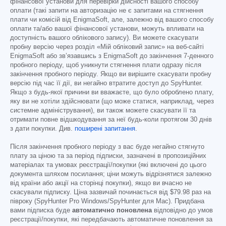
фінансової установи для перевірки дійсності вашого способу
оплати (такі запити на авторизацію не є запитами на стягнення
плати чи комісій від EnigmaSoft, але, залежно від вашого способу
оплати та/або вашої фінансової установи, можуть впливати на
доступність вашого облікового запису). Ви можете скасувати
пробну версію через розділ «Мій обліковий запис» на веб-сайті
EnigmaSoft або зв’язавшись з EnigmaSoft до закінчення 7-денного
пробного періоду, щоб уникнути стягнення плати одразу після
закінчення пробного періоду. Якщо ви вирішите скасувати пробну
версію під час її дії, ви негайно втратите доступ до SpyHunter.
Якщо з будь-якої причини ви вважаєте, що було оброблено плату,
яку ви не хотіли здійснювати (що може статися, наприклад, через
системне адміністрування), ви також можете скасувати її та
отримати повне відшкодування за неї будь-коли протягом 30 днів
з дати покупки. Див.
поширені запитання
.
Після закінчення пробного періоду з вас буде негайно стягнуто
плату за ціною та за період підписки, зазначені в пропозиційних
матеріалах та умовах реєстрації/покупки (які включені до цього
документа шляхом посилання; ціни можуть відрізнятися залежно
від країни або акції на сторінці покупки), якщо ви вчасно не
скасували підписку. Ціна зазвичай починається від
$79.98
раз на
півроку (SpyHunter Pro Windows/SpyHunter для Mac). Придбана
вами підписка буде
автоматично поновлена
відповідно до умов
реєстрації/покупки, які передбачають автоматичне поновлення за