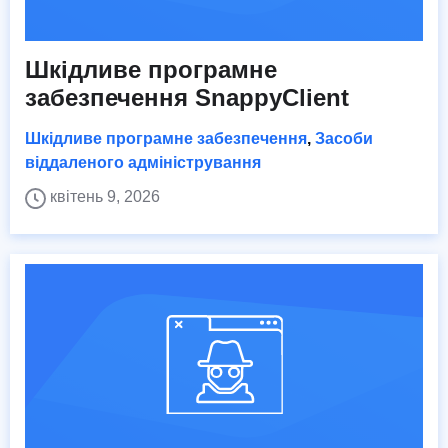
Шкідливе програмне
забезпечення SnappyClient
Шкідливе програмне забезпечення
,
Засоби
віддаленого адміністрування
квітень 9, 2026