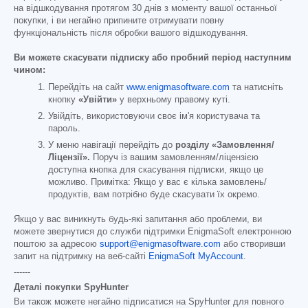
на відшкодування протягом 30 днів з моменту вашої останньої
покупки, і ви негайно припините отримувати повну
функціональність після обробки вашого відшкодування.
Ви можете скасувати підписку або пробний період наступним
чином:
Перейдіть на сайт
www.enigmasoftware.com
та натисніть
кнопку
«Увійти»
у верхньому правому куті.
Увійдіть, використовуючи своє ім'я користувача та
пароль.
У меню навігації перейдіть до
розділу «Замовлення/
Ліцензії».
Поруч із вашим замовленням/ліцензією
доступна кнопка для скасування підписки, якщо це
можливо. Примітка: Якщо у вас є кілька замовлень/
продуктів, вам потрібно буде скасувати їх окремо.
Якщо у вас виникнуть будь-які запитання або проблеми, ви
можете звернутися до служби підтримки EnigmaSoft електронною
поштою за адресою
support@enigmasoftware.com
або створивши
запит на підтримку на веб-сайті
EnigmaSoft MyAccount
.
------
Деталі покупки SpyHunter
Ви також можете негайно підписатися на SpyHunter для повного