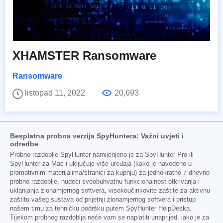
XHAMSTER Ransomware
Ransomware
listopad 11, 2022
20,693
Besplatna probna verzija SpyHuntera: Važni uvjeti i
odredbe
Probno razdoblje SpyHunter namijenjeno je za SpyHunter Pro ili
SpyHunter za Mac i uključuje više uređaja (kako je navedeno u
promotivnim materijalima/stranici za kupnju) za jednokratno 7-dnevno
probno razdoblje, nudeći sveobuhvatnu funkcionalnost otkrivanja i
uklanjanja zlonamjernog softvera, visokoučinkovite zaštite za aktivnu
zaštitu vašeg sustava od prijetnji zlonamjernog softvera i pristup
našem timu za tehničku podršku putem SpyHunter HelpDeska.
Tijekom probnog razdoblja neće vam se naplatiti unaprijed, iako je za