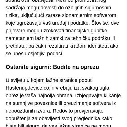
sadržaja mogu dovesti do ozbiljnih sigurnosnih
rizika, uključujući zaraze zlonamjernim softverom
koje ugrožavaju vaš uređaj i podatke. Štoviše, ove
prijevare mogu uzrokovati financijske gubitke
nametanjem lažnih zamki za tehničku podršku ili
pretplatu, pa čak i rezultirati krađom identiteta ako
se unesu osjetljivi podaci.
Ostanite sigurni: Budite na oprezu
U svijetu u kojem lažne stranice poput
Hastenupdevice.co.in vrebaju iza svakog ugla,
oprez je vaša najbolja obrana. Izbjegavajte klikanje
na sumnjive poveznice ili preuzimanje softvera iz
nepouzdanih izvora. Redovito provjeravajte
dopuštenja za obavijesti svog preglednika kako
biste bili sigurni da vas lažne stranice ne mogu