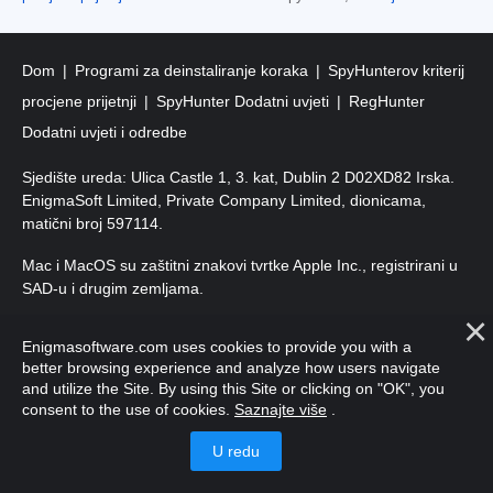
Dom
Programi za deinstaliranje koraka
SpyHunterov kriterij
procjene prijetnji
SpyHunter Dodatni uvjeti
RegHunter
Dodatni uvjeti i odredbe
Sjedište ureda: Ulica Castle 1, 3. kat, Dublin 2 D02XD82 Irska.
EnigmaSoft Limited, Private Company Limited, dionicama,
matični broj 597114.
Mac i MacOS su zaštitni znakovi tvrtke Apple Inc., registrirani u
SAD-u i drugim zemljama.
Autorska prava 2016-
2026
. EnigmaSoft doo Sva prava
Enigmasoftware.com uses cookies to provide you with a
pridržana.
better browsing experience and analyze how users navigate
and utilize the Site. By using this Site or clicking on "OK", you
consent to the use of cookies.
Saznajte više
.