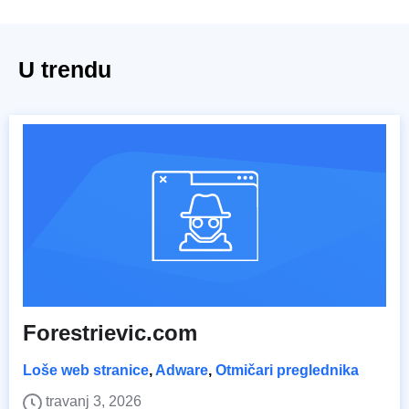
U trendu
Forestrievic.com
Loše web stranice
,
Adware
,
Otmičari preglednika
travanj 3, 2026