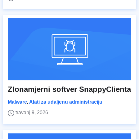
Zlonamjerni softver SnappyClienta
Malware
,
Alati za udaljenu administraciju
travanj 9, 2026