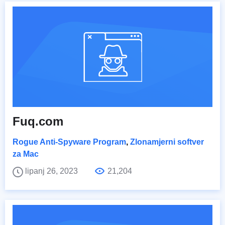
Fuq.com
Rogue Anti-Spyware Program
,
Zlonamjerni softver
za Mac
lipanj 26, 2023
21,204