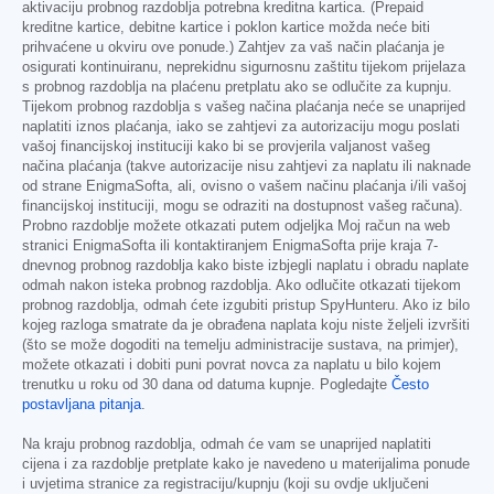
aktivaciju probnog razdoblja potrebna kreditna kartica. (Prepaid
kreditne kartice, debitne kartice i poklon kartice možda neće biti
prihvaćene u okviru ove ponude.) Zahtjev za vaš način plaćanja je
osigurati kontinuiranu, neprekidnu sigurnosnu zaštitu tijekom prijelaza
s probnog razdoblja na plaćenu pretplatu ako se odlučite za kupnju.
Tijekom probnog razdoblja s vašeg načina plaćanja neće se unaprijed
naplatiti iznos plaćanja, iako se zahtjevi za autorizaciju mogu poslati
vašoj financijskoj instituciji kako bi se provjerila valjanost vašeg
načina plaćanja (takve autorizacije nisu zahtjevi za naplatu ili naknade
od strane EnigmaSofta, ali, ovisno o vašem načinu plaćanja i/ili vašoj
financijskoj instituciji, mogu se odraziti na dostupnost vašeg računa).
Probno razdoblje možete otkazati putem odjeljka Moj račun na web
stranici EnigmaSofta ili kontaktiranjem EnigmaSofta prije kraja 7-
dnevnog probnog razdoblja kako biste izbjegli naplatu i obradu naplate
odmah nakon isteka probnog razdoblja. Ako odlučite otkazati tijekom
probnog razdoblja, odmah ćete izgubiti pristup SpyHunteru. Ako iz bilo
kojeg razloga smatrate da je obrađena naplata koju niste željeli izvršiti
(što se može dogoditi na temelju administracije sustava, na primjer),
možete otkazati i dobiti puni povrat novca za naplatu u bilo kojem
trenutku u roku od 30 dana od datuma kupnje. Pogledajte
Često
postavljana pitanja
.
Na kraju probnog razdoblja, odmah će vam se unaprijed naplatiti
cijena i za razdoblje pretplate kako je navedeno u materijalima ponude
i uvjetima stranice za registraciju/kupnju (koji su ovdje uključeni