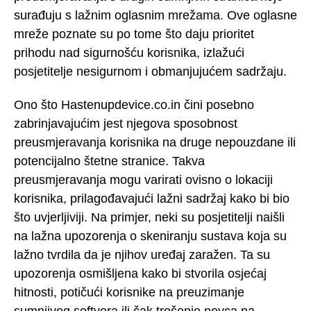
surađuju s lažnim oglasnim mrežama. Ove oglasne
mreže poznate su po tome što daju prioritet
prihodu nad sigurnošću korisnika, izlažući
posjetitelje nesigurnom i obmanjujućem sadržaju.
Ono što Hastenupdevice.co.in čini posebno
zabrinjavajućim jest njegova sposobnost
preusmjeravanja korisnika na druge nepouzdane ili
potencijalno štetne stranice. Takva
preusmjeravanja mogu varirati ovisno o lokaciji
korisnika, prilagođavajući lažni sadržaj kako bi bio
što uvjerljiviji. Na primjer, neki su posjetitelji naišli
na lažna upozorenja o skeniranju sustava koja su
lažno tvrdila da je njihov uređaj zaražen. Ta su
upozorenja osmišljena kako bi stvorila osjećaj
hitnosti, potičući korisnike na preuzimanje