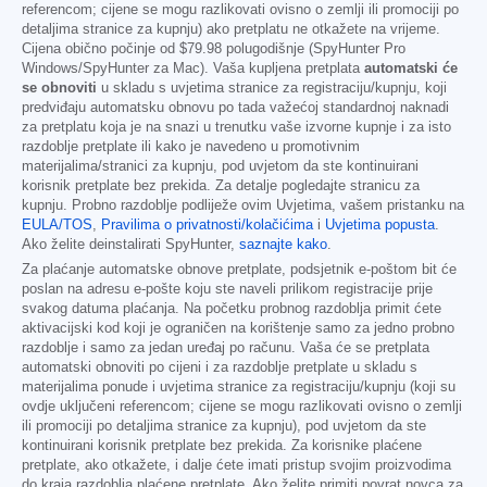
referencom; cijene se mogu razlikovati ovisno o zemlji ili promociji po
detaljima stranice za kupnju) ako pretplatu ne otkažete na vrijeme.
Cijena obično počinje od
$79.98
polugodišnje (SpyHunter Pro
Windows/SpyHunter za Mac). Vaša kupljena pretplata
automatski će
se obnoviti
u skladu s uvjetima stranice za registraciju/kupnju, koji
predviđaju automatsku obnovu po tada važećoj standardnoj naknadi
za pretplatu koja je na snazi u trenutku vaše izvorne kupnje i za isto
razdoblje pretplate ili kako je navedeno u promotivnim
materijalima/stranici za kupnju, pod uvjetom da ste kontinuirani
korisnik pretplate bez prekida. Za detalje pogledajte stranicu za
kupnju. Probno razdoblje podliježe ovim Uvjetima, vašem pristanku na
EULA/TOS
,
Pravilima o privatnosti/kolačićima
i
Uvjetima popusta
.
Ako želite deinstalirati SpyHunter,
saznajte kako
.
Za plaćanje automatske obnove pretplate, podsjetnik e-poštom bit će
poslan na adresu e-pošte koju ste naveli prilikom registracije prije
svakog datuma plaćanja. Na početku probnog razdoblja primit ćete
aktivacijski kod koji je ograničen na korištenje samo za jedno probno
razdoblje i samo za jedan uređaj po računu. Vaša će se pretplata
automatski obnoviti po cijeni i za razdoblje pretplate u skladu s
materijalima ponude i uvjetima stranice za registraciju/kupnju (koji su
ovdje uključeni referencom; cijene se mogu razlikovati ovisno o zemlji
ili promociji po detaljima stranice za kupnju), pod uvjetom da ste
kontinuirani korisnik pretplate bez prekida. Za korisnike plaćene
pretplate, ako otkažete, i dalje ćete imati pristup svojim proizvodima
do kraja razdoblja plaćene pretplate. Ako želite primiti povrat novca za