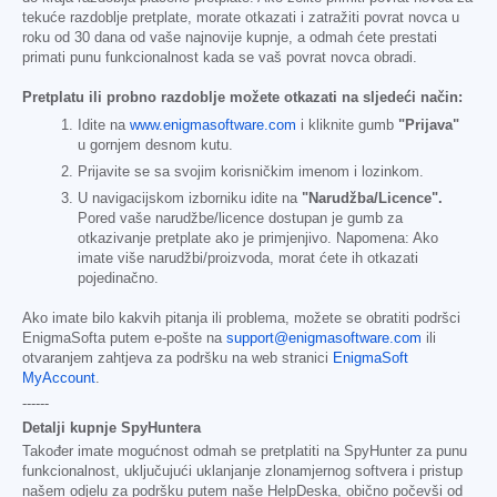
tekuće razdoblje pretplate, morate otkazati i zatražiti povrat novca u
roku od 30 dana od vaše najnovije kupnje, a odmah ćete prestati
primati punu funkcionalnost kada se vaš povrat novca obradi.
Pretplatu ili probno razdoblje možete otkazati na sljedeći način:
Idite na
www.enigmasoftware.com
i kliknite gumb
"Prijava"
u gornjem desnom kutu.
Prijavite se sa svojim korisničkim imenom i lozinkom.
U navigacijskom izborniku idite na
"Narudžba/Licence".
Pored vaše narudžbe/licence dostupan je gumb za
otkazivanje pretplate ako je primjenjivo. Napomena: Ako
imate više narudžbi/proizvoda, morat ćete ih otkazati
pojedinačno.
Ako imate bilo kakvih pitanja ili problema, možete se obratiti podršci
EnigmaSofta putem e-pošte na
support@enigmasoftware.com
ili
otvaranjem zahtjeva za podršku na web stranici
EnigmaSoft
MyAccount
.
------
Detalji kupnje SpyHuntera
Također imate mogućnost odmah se pretplatiti na SpyHunter za punu
funkcionalnost, uključujući uklanjanje zlonamjernog softvera i pristup
našem odjelu za podršku putem naše HelpDeska, obično počevši od