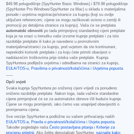
$49.98
polugodišnje (SpyHunter Basic Windows) i
$79.98
polugodišnje
(SpyHunter Pro Windows/SpyHunter za Mac) u skladu s materijalima
ponude i uvjetima registracije/stranice za kupnju (koji su ovdje
uključeni referencom; cijene se mogu razlikovati ovisno o zemlji ili
promociji po detaljima stranice za kupnju). Vaša će se pretplata
automatski obnoviti
po tada primjenjivoj standardnoj cijeni pretplate
koja je na snazi u trenutku vaše izvorne kupnje pretplate i za isto
razdoblje pretplate ili kako je navedeno u promotivnim
materijalima/stranici za kupnju, pod uvjetom da ste kontinuirani,
neprekidni korisnik pretplate i za koju ćete primiti obavijest o
nadolazećim troškovima prije isteka vaše pretplate. Kupnja
SpyHuntera podliježe uvjetima i odredbama na stranici za kupnju,
EULA/TOS-u
,
Pravilima o privatnosti/kolačićima
i
Uvjetima popusta
.
------
Opći uvjeti
Svaka kupnja SpyHuntera po sniženoj cijeni vrijedi za ponuđeno
sniženo razdoblje pretplate. Nakon toga, tada važeće standardne
cijene primjenjivat će se za automatske obnove i/ili buduće kupnje.
Cijene se mogu promijeniti, iako ćemo vas unaprijed obavijestiti o
promjenama cijena.
Sve verzije SpyHunter-a podložne su vašem prihvaćanju naših
EULA/TOS-a
,
Pravila o privatnosti/kolačićima
i
Uvjeta popusta
.
Također pogledajte naša
Često postavljana pitanja
i
Kriterije za
procjenu prijetnji
. Ako želite deinstalirati SpyHunter,
saznajte kako
.