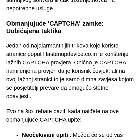
sumnjivog softvera ili čak trošenje novca na
nepotrebne usluge.
Obmanjujuće 'CAPTCHA' zamke:
Uobičajena taktika
Jedan od najalarmantnijih trikova koje koriste
stranice poput Hastenupdevice.co.in je korištenje
lažnih CAPTCHA provjera. Obično je CAPTCHA
namijenjena provjeri da je korisnik čovjek, ali na
ovoj lažnoj stranici to je samo dimna zavjesa kojom
se posjetitelji prevare da omoguće štetne
obavijesti.
Evo na što trebate paziti kada naiđete na ove
obmanjujuće CAPTCHA upite:
Neočekivani upiti
: Možda će se od vas