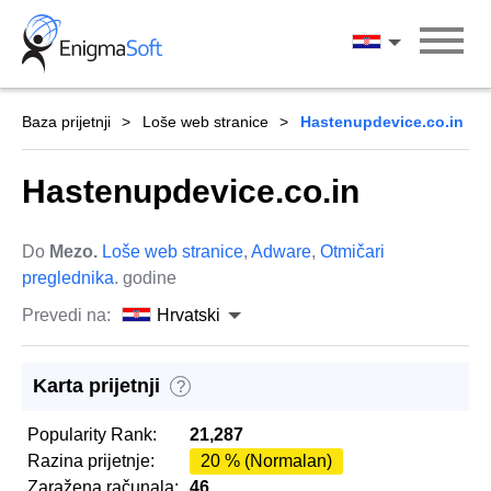
Skip
to
Hrvatski
content
Baza prijetnji
Loše web stranice
Hastenupdevice.co.in
Hastenupdevice.co.in
Do
Mezo.
Loše web stranice
,
Adware
,
Otmičari
preglednika
. godine
Prevedi na:
Hrvatski
Karta prijetnji
?
Popularity Rank:
21,287
Razina prijetnje:
20 % (Normalan)
Zaražena računala:
46