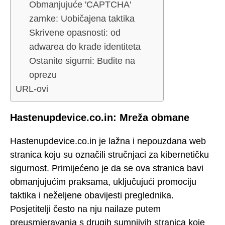
Obmanjujuće 'CAPTCHA'
zamke: Uobičajena taktika
Skrivene opasnosti: od
adwarea do krađe identiteta
Ostanite sigurni: Budite na
oprezu
URL-ovi
Hastenupdevice.co.in: Mreža obmane
Hastenupdevice.co.in je lažna i nepouzdana web
stranica koju su označili stručnjaci za kibernetičku
sigurnost. Primijećeno je da se ova stranica bavi
obmanjujućim praksama, uključujući promociju
taktika i neželjene obavijesti preglednika.
Posjetitelji često na nju nailaze putem
preusmjeravanja s drugih sumnjivih stranica koje