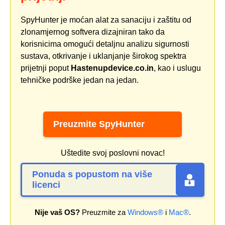
SpyHunter je moćan alat za sanaciju i zaštitu od
zlonamjernog softvera dizajniran tako da
korisnicima omogući detaljnu analizu sigurnosti
sustava, otkrivanje i uklanjanje širokog spektra
prijetnji poput
Hastenupdevice.co.in
, kao i uslugu
tehničke podrške jedan na jedan.
Preuzmite SpyHunter
Uštedite svoj poslovni novac!
Ponuda s popustom na više
licenci
Nije vaš OS?
Preuzmite za
Windows®
i
Mac®
.