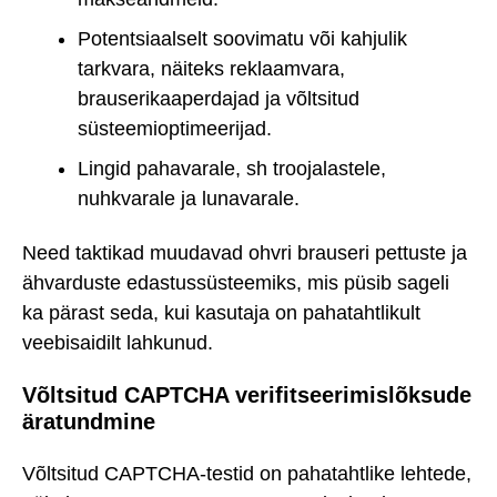
Potentsiaalselt soovimatu või kahjulik
tarkvara, näiteks reklaamvara,
brauserikaaperdajad ja võltsitud
süsteemioptimeerijad.
Lingid pahavarale, sh troojalastele,
nuhkvarale ja lunavarale.
Need taktikad muudavad ohvri brauseri pettuste ja
ähvarduste edastussüsteemiks, mis püsib sageli
ka pärast seda, kui kasutaja on pahatahtlikult
veebisaidilt lahkunud.
Võltsitud CAPTCHA verifitseerimislõksude
äratundmine
Võltsitud CAPTCHA-testid on pahatahtlike lehtede,