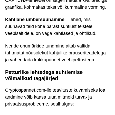
CAPTCHA-lehtedel on sageli madala kvaliteediga
graafika, kohmakas tekst või kummaline vorming.
Kahtlane ümbersuunamine
– lehed, mis
suunavad teid kohe pärast suhtlust teistele
veebisaitidele, on väga kahtlased ja ohtlikud.
Nende ohumärkide tundmine aitab vältida
tahtmatut nõusolekut kahjulike brauseriteadetega
ja vähendada kokkupuudet veebipettustega.
Petturlike lehtedega suhtlemise
võimalikud tagajärjed
Cryptospannet.com-ile teavituste kuvamiseks loa
andmine võib kaasa tuua mitmeid turva- ja
privaatsusprobleeme, sealhulgas: