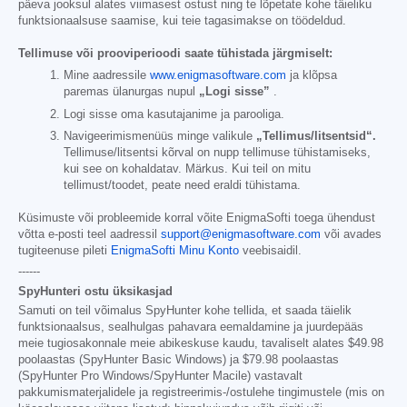
päeva jooksul alates viimasest ostust ning te lõpetate kohe täieliku
funktsionaalsuse saamise, kui teie tagasimakse on töödeldud.
Tellimuse või prooviperioodi saate tühistada järgmiselt:
Mine aadressile
www.enigmasoftware.com
ja klõpsa
paremas ülanurgas nupul
„Logi sisse”
.
Logi sisse oma kasutajanime ja parooliga.
Navigeerimismenüüs minge valikule
„Tellimus/litsentsid“.
Tellimuse/litsentsi kõrval on nupp tellimuse tühistamiseks,
kui see on kohaldatav. Märkus. Kui teil on mitu
tellimust/toodet, peate need eraldi tühistama.
Küsimuste või probleemide korral võite EnigmaSofti toega ühendust
võtta e-posti teel aadressil
support@enigmasoftware.com
või avades
tugiteenuse pileti
EnigmaSofti Minu Konto
veebisaidil.
------
SpyHunteri ostu üksikasjad
Samuti on teil võimalus SpyHunter kohe tellida, et saada täielik
funktsionaalsus, sealhulgas pahavara eemaldamine ja juurdepääs
meie tugiosakonnale meie abikeskuse kaudu, tavaliselt alates
$49.98
poolaastas (SpyHunter Basic Windows) ja
$79.98
poolaastas
(SpyHunter Pro Windows/SpyHunter Macile) vastavalt
pakkumismaterjalidele ja registreerimis-/ostulehe tingimustele (mis on