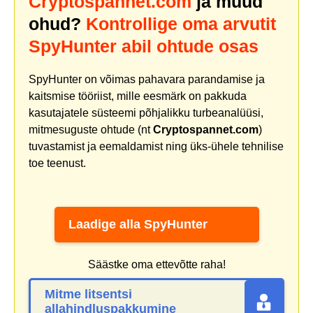
Cryptospannet.com
ja muud
ohud?
Kontrollige oma arvutit
SpyHunter abil ohtude osas
SpyHunter on võimas pahavara parandamise ja
kaitsmise tööriist, mille eesmärk on pakkuda
kasutajatele süsteemi põhjalikku turbeanalüüsi,
mitmesuguste ohtude (nt
Cryptospannet.com
)
tuvastamist ja eemaldamist ning üks-ühele tehnilise
toe teenust.
Laadige alla SpyHunter
Säästke oma ettevõtte raha!
Mitme litsentsi
allahindluspakkumine