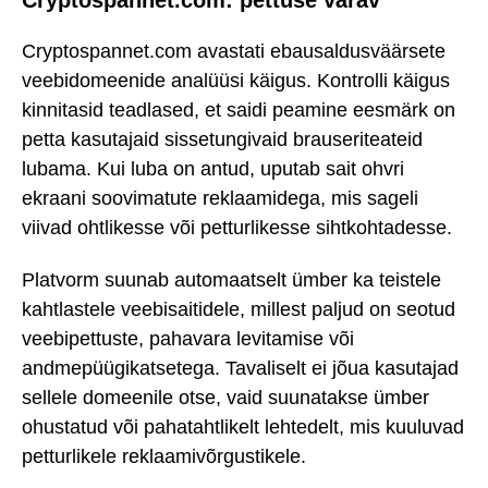
Cryptospannet.com: pettuse värav
Cryptospannet.com avastati ebausaldusväärsete
veebidomeenide analüüsi käigus. Kontrolli käigus
kinnitasid teadlased, et saidi peamine eesmärk on
petta kasutajaid sissetungivaid brauseriteateid
lubama. Kui luba on antud, uputab sait ohvri
ekraani soovimatute reklaamidega, mis sageli
viivad ohtlikesse või petturlikesse sihtkohtadesse.
Platvorm suunab automaatselt ümber ka teistele
kahtlastele veebisaitidele, millest paljud on seotud
veebipettuste, pahavara levitamise või
andmepüügikatsetega. Tavaliselt ei jõua kasutajad
sellele domeenile otse, vaid suunatakse ümber
ohustatud või pahatahtlikelt lehtedelt, mis kuuluvad
petturlikele reklaamivõrgustikele.