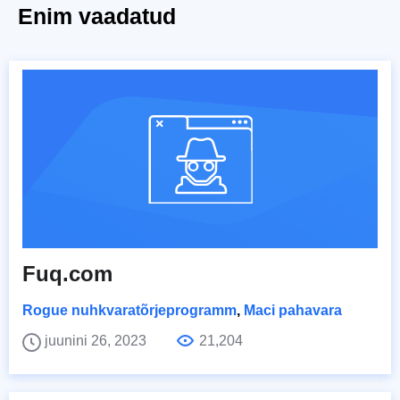
Enim vaadatud
Fuq.com
Rogue nuhkvaratõrjeprogramm
,
Maci pahavara
juunini 26, 2023
21,204