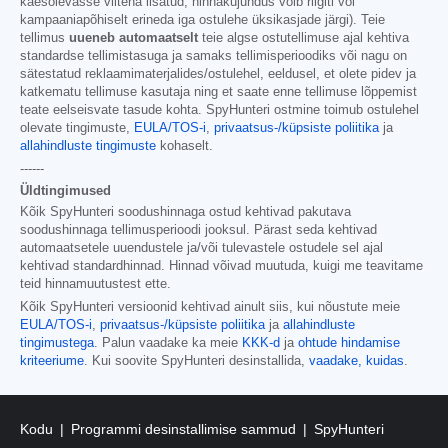
käesolevasse viitena lisatud; hinnakujundus võib riigiti või
kampaaniapõhiselt erineda iga ostulehe üksikasjade järgi). Teie
tellimus
uueneb automaatselt
teie algse ostutellimuse ajal kehtiva
standardse tellimistasuga ja samaks tellimisperioodiks või nagu on
sätestatud reklaamimaterjalides/ostulehel, eeldusel, et olete pidev ja
katkematu tellimuse kasutaja ning et saate enne tellimuse lõppemist
teate eelseisvate tasude kohta. SpyHunteri ostmine toimub ostulehel
olevate tingimuste,
EULA/TOS-i
,
privaatsus-/küpsiste poliitika
ja
allahindluste tingimuste
kohaselt.
------
Üldtingimused
Kõik SpyHunteri soodushinnaga ostud kehtivad pakutava
soodushinnaga tellimusperioodi jooksul. Pärast seda kehtivad
automaatsetele uuendustele ja/või tulevastele ostudele sel ajal
kehtivad standardhinnad. Hinnad võivad muutuda, kuigi me teavitame
teid hinnamuutustest ette.
Kõik SpyHunteri versioonid kehtivad ainult siis, kui nõustute meie
EULA/TOS-i
,
privaatsus-/küpsiste poliitika
ja
allahindluste
tingimustega
. Palun vaadake ka meie
KKK-d
ja
ohtude hindamise
kriteeriume
. Kui soovite SpyHunteri desinstallida,
vaadake, kuidas
.
Kodu
Programmi desinstallimise sammud
SpyHunteri