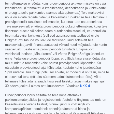
teilt ettemaksu ei võeta, kuigi prooviperioodi aktiveerimiseks on vaja
krediitkaarti. (Ettemakstud krediitkaarte, deebetkaarte ja kinkekaarte
ei pruugita selle pakkumise raames aktsepteerida.) Teie makseviisi
nõue on aidata tagada pidev ja katkematu turvakaitse teie üleminekul
prooviperioodilt tasulisele tellimusele, kui otsustate ostu sooritada.
Teie makseviisilt ei võeta prooviperioodi jooksul ettemaksu, kuigi teie
finantsasutusele võidakse saata autoriseerimistaotlusi, et kontrollida
teie makseviisi kehtivust (sellised autoriseerimistaotlused ei ole
EnigmaSofti tasude või lõivude taotlused, kuid sõltuvalt teie
makseviisist ja/või finantsasutusest võivad need mõjutada teie konto
saadavust). Saate oma prooviperioodi tühistada EnigmaSofti
veebisaidi jaotises „Minu konto“ või võttes EnigmaSoftiga ühendust
enne 7-päevase prooviperioodi lõppu, et vältida tasu sissenõutavaks
muutumist ja töötlemist kohe pärast prooviperioodi lõppemist. Kui
otsustate prooviperioodi ajal tühistada, kaotate kohe juurdepääsu
SpyHunterile. Kui mingil põhjusel arvate, et töödeldud on tasu, mida te
ei soovinud teha (näiteks süsteemi administreerimise tõttu), võite
tellimuse tühistada ja saada tasu eest täieliku tagasimakse igal ajal
30 päeva jooksul alates ostukuupäevast. Vaadake
KKK-d
.
Prooviperioodi lõpus esitatakse teile kohe ettemaks
pakkumismaterjalides ja registreerimis-/ostulehe tingimustes (mis on
käesolevasse viitena lisatud; hinnakujundus võib riigiti või
kampaaniapõhiselt ostulehelt erineda) sätestatud hinna ja
tellimusperioodi ulatuses, kui te pole tellimust õigeaegselt tühistanud.