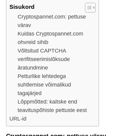
Sisukord
Cryptospannet.com: pettuse
värav
Kuidas Cryptospannet.com
ohvreid sihib
Võltsitud CAPTCHA
verifitseerimislõksude
äratundmine
Petturlike lehtedega
suhtlemise võimalikud
tagajärjed
Lõppmõtted: kaitske end
teavituspõhiste pettuste eest
URL-id