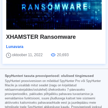
XHAMSTER Ransomware
Lunavara
oktoober 11, 2022
20,693
SpyHunteri tasuta prooviperiood: olulised tingimused
SpyHunteri prooviversioon on mõeldud SpyHunter Pro või SpyHunter
Macile ja sisaldab mitut seadet (nagu on kirjeldatud
reklaammaterjalides/ostulehel) ühekordseks 7-päevaseks
prooviperioodiks, pakkudes põhjalikku pahavara tuvastamise ja
eemaldamise funktsiooni, suure jõudlusega kaitset teie süsteemi
aktiivseks kaitsmiseks pahavaraohtude eest ja juurdepääsu meie
tehnilisele toele SpyHunteri abikeskuse kaudu. Prooviperioodi jooksul