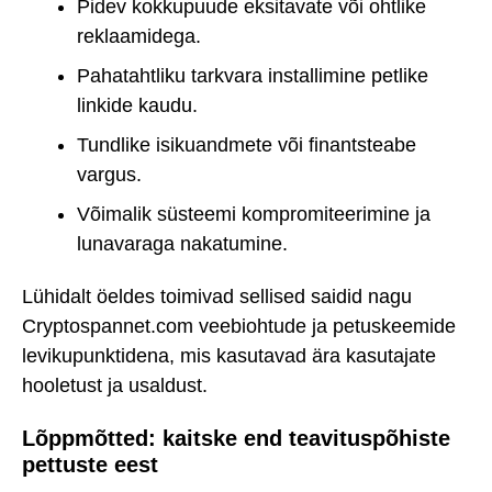
Pidev kokkupuude eksitavate või ohtlike
reklaamidega.
Pahatahtliku tarkvara installimine petlike
linkide kaudu.
Tundlike isikuandmete või finantsteabe
vargus.
Võimalik süsteemi kompromiteerimine ja
lunavaraga nakatumine.
Lühidalt öeldes toimivad sellised saidid nagu
Cryptospannet.com veebiohtude ja petuskeemide
levikupunktidena, mis kasutavad ära kasutajate
hooletust ja usaldust.
Lõppmõtted: kaitske end teavituspõhiste
pettuste eest