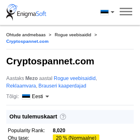
Skip
to
Eesti
content
Ohtude andmebaas
Rogue veebisaidid
Cryptospannet.com
Cryptospannet.com
Aastaks
Mezo
aastal
Rogue veebisaidid
,
Reklaamvara
,
Brauseri kaaperdajad
Tõlgi:
Eesti
Ohu tulemuskaart
?
Popularity Rank:
8,020
Ohu tase:
20 % (Normaalne)