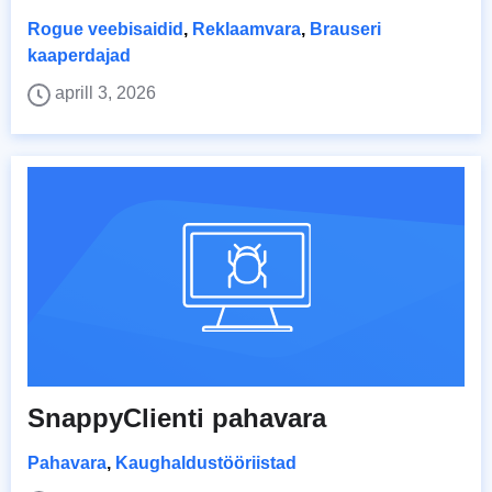
Rogue veebisaidid
,
Reklaamvara
,
Brauseri
kaaperdajad
aprill 3, 2026
SnappyClienti pahavara
Pahavara
,
Kaughaldustööriistad