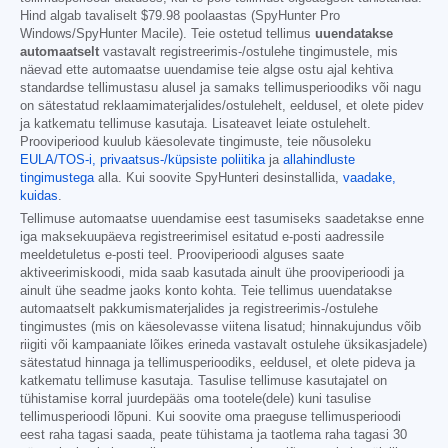
Hind algab tavaliselt
$79.98
poolaastas (SpyHunter Pro
Windows/SpyHunter Macile). Teie ostetud tellimus
uuendatakse
automaatselt
vastavalt registreerimis-/ostulehe tingimustele, mis
näevad ette automaatse uuendamise teie algse ostu ajal kehtiva
standardse tellimustasu alusel ja samaks tellimusperioodiks või nagu
on sätestatud reklaamimaterjalides/ostulehelt, eeldusel, et olete pidev
ja katkematu tellimuse kasutaja. Lisateavet leiate ostulehelt.
Prooviperiood kuulub käesolevate tingimuste, teie nõusoleku
EULA/TOS-i,
privaatsus-/küpsiste poliitika
ja
allahindluste
tingimustega
alla. Kui soovite SpyHunteri desinstallida,
vaadake,
kuidas
.
Tellimuse automaatse uuendamise eest tasumiseks saadetakse enne
iga maksekuupäeva registreerimisel esitatud e-posti aadressile
meeldetuletus e-posti teel. Prooviperioodi alguses saate
aktiveerimiskoodi, mida saab kasutada ainult ühe prooviperioodi ja
ainult ühe seadme jaoks konto kohta. Teie tellimus uuendatakse
automaatselt pakkumismaterjalides ja registreerimis-/ostulehe
tingimustes (mis on käesolevasse viitena lisatud; hinnakujundus võib
riigiti või kampaaniate lõikes erineda vastavalt ostulehe üksikasjadele)
sätestatud hinnaga ja tellimusperioodiks, eeldusel, et olete pideva ja
katkematu tellimuse kasutaja. Tasulise tellimuse kasutajatel on
tühistamise korral juurdepääs oma tootele(dele) kuni tasulise
tellimusperioodi lõpuni. Kui soovite oma praeguse tellimusperioodi
eest raha tagasi saada, peate tühistama ja taotlema raha tagasi 30