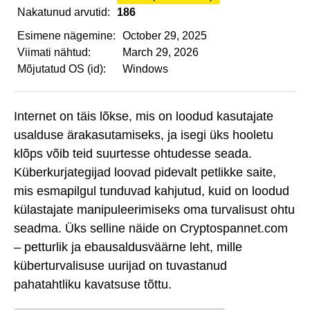
Nakatunud arvutid:
186
Esimene nägemine:
October 29, 2025
Viimati nähtud:
March 29, 2026
Mõjutatud OS (id):
Windows
Internet on täis lõkse, mis on loodud kasutajate
usalduse ärakasutamiseks, ja isegi üks hooletu
klõps võib teid suurtesse ohtudesse seada.
Küberkurjategijad loovad pidevalt petlikke saite,
mis esmapilgul tunduvad kahjutud, kuid on loodud
külastajate manipuleerimiseks oma turvalisust ohtu
seadma. Üks selline näide on Cryptospannet.com
– petturlik ja ebausaldusväärne leht, mille
küberturvalisuse uurijad on tuvastanud
pahatahtliku kavatsuse tõttu.