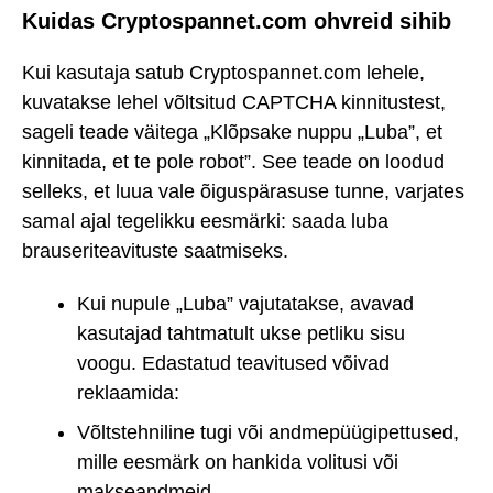
Kuidas Cryptospannet.com ohvreid sihib
Kui kasutaja satub Cryptospannet.com lehele,
kuvatakse lehel võltsitud CAPTCHA kinnitustest,
sageli teade väitega „Klõpsake nuppu „Luba”, et
kinnitada, et te pole robot”. See teade on loodud
selleks, et luua vale õiguspärasuse tunne, varjates
samal ajal tegelikku eesmärki: saada luba
brauseriteavituste saatmiseks.
Kui nupule „Luba” vajutatakse, avavad
kasutajad tahtmatult ukse petliku sisu
voogu. Edastatud teavitused võivad
reklaamida:
Võltstehniline tugi või andmepüügipettused,
mille eesmärk on hankida volitusi või
makseandmeid.