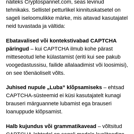
näiteks Cryptospannet.com, seas levinud
tehnikaks. Sellistel petturlikel kinnituskatsetel on
sageli iseloomulikke märke, mis aitavad kasutajatel
neid tuvastada ja vältida:
Ebatavalised või kontekstivabad CAPTCHA
päringud
– kui CAPTCHA ilmub kohe pärast
mitteseotud lehe külastamist (eriti kui see pakub
voogedastussisu, failide allalaadimist või loosimisi),
on see tõenäoliselt võlts.
Juhised nupule „Luba” klõpsamiseks
– ehtsad
CAPTCHA-süsteemid ei küsi kasutajatelt kunagi
brauseri märguannete lubamist ega brauseri
loanuppude klõpsamist.
Halb kujundus või grammatikavead
– võltsitud