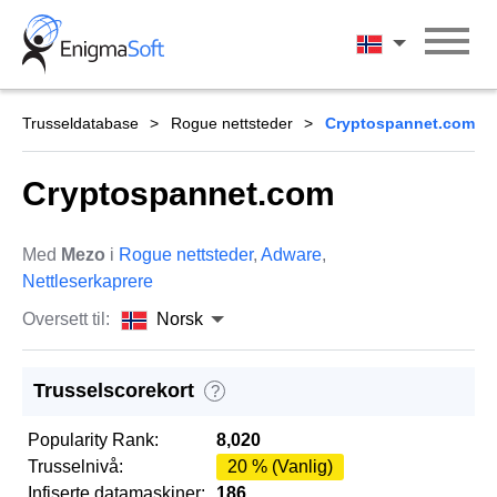
Skip
to
Norsk
content
Trusseldatabase
Rogue nettsteder
Cryptospannet.com
Cryptospannet.com
Med
Mezo
i
Rogue nettsteder
,
Adware
,
Nettleserkaprere
Oversett til:
Norsk
Trusselscorekort
?
Popularity Rank:
8,020
Trusselnivå:
20 % (Vanlig)
Infiserte datamaskiner:
186