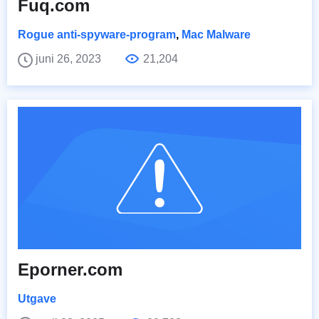
Fuq.com
Rogue anti-spyware-program
,
Mac Malware
juni 26, 2023
21,204
Eporner.com
Utgave