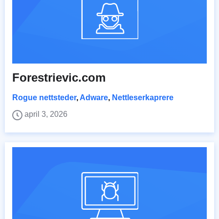
Forestrievic.com
Rogue nettsteder
,
Adware
,
Nettleserkaprere
april 3, 2026