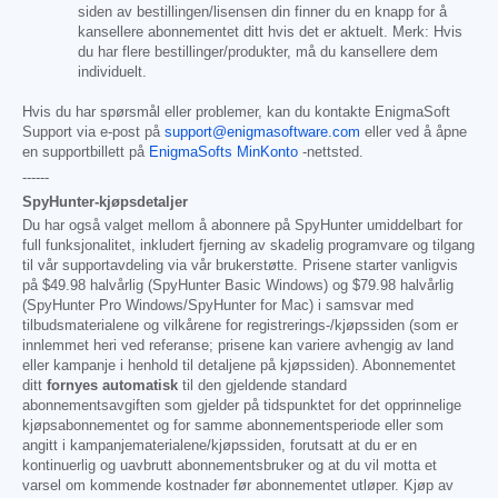
siden av bestillingen/lisensen din finner du en knapp for å
kansellere abonnementet ditt hvis det er aktuelt. Merk: Hvis
du har flere bestillinger/produkter, må du kansellere dem
individuelt.
Hvis du har spørsmål eller problemer, kan du kontakte EnigmaSoft
Support via e-post på
support@enigmasoftware.com
eller ved å åpne
en supportbillett på
EnigmaSofts MinKonto
-nettsted.
------
SpyHunter-kjøpsdetaljer
Du har også valget mellom å abonnere på SpyHunter umiddelbart for
full funksjonalitet, inkludert fjerning av skadelig programvare og tilgang
til vår supportavdeling via vår brukerstøtte. Prisene starter vanligvis
på
$49.98
halvårlig (SpyHunter Basic Windows) og
$79.98
halvårlig
(SpyHunter Pro Windows/SpyHunter for Mac) i samsvar med
tilbudsmaterialene og vilkårene for registrerings-/kjøpssiden (som er
innlemmet heri ved referanse; prisene kan variere avhengig av land
eller kampanje i henhold til detaljene på kjøpssiden). Abonnementet
ditt
fornyes automatisk
til den gjeldende standard
abonnementsavgiften som gjelder på tidspunktet for det opprinnelige
kjøpsabonnementet og for samme abonnementsperiode eller som
angitt i kampanjematerialene/kjøpssiden, forutsatt at du er en
kontinuerlig og uavbrutt abonnementsbruker og at du vil motta et
varsel om kommende kostnader før abonnementet utløper. Kjøp av