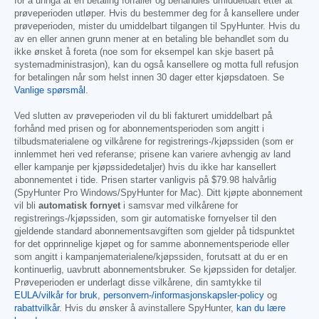
for å unngå at en betaling forfaller og behandles umiddelbart etter at
prøveperioden utløper. Hvis du bestemmer deg for å kansellere under
prøveperioden, mister du umiddelbart tilgangen til SpyHunter. Hvis du
av en eller annen grunn mener at en betaling ble behandlet som du
ikke ønsket å foreta (noe som for eksempel kan skje basert på
systemadministrasjon), kan du også kansellere og motta full refusjon
for betalingen når som helst innen 30 dager etter kjøpsdatoen. Se
Vanlige spørsmål
.
Ved slutten av prøveperioden vil du bli fakturert umiddelbart på
forhånd med prisen og for abonnementsperioden som angitt i
tilbudsmaterialene og vilkårene for registrerings-/kjøpssiden (som er
innlemmet heri ved referanse; prisene kan variere avhengig av land
eller kampanje per kjøpssidedetaljer) hvis du ikke har kansellert
abonnementet i tide. Prisen starter vanligvis på
$79.98
halvårlig
(SpyHunter Pro Windows/SpyHunter for Mac). Ditt kjøpte abonnement
vil bli
automatisk fornyet
i samsvar med vilkårene for
registrerings-/kjøpssiden, som gir automatiske fornyelser til den
gjeldende standard abonnementsavgiften som gjelder på tidspunktet
for det opprinnelige kjøpet og for samme abonnementsperiode eller
som angitt i kampanjematerialene/kjøpssiden, forutsatt at du er en
kontinuerlig, uavbrutt abonnementsbruker. Se kjøpssiden for detaljer.
Prøveperioden er underlagt disse vilkårene, din samtykke til
EULA/vilkår for bruk
,
personvern-/informasjonskapsler-policy
og
rabattvilkår
. Hvis du ønsker å avinstallere SpyHunter,
kan du lære