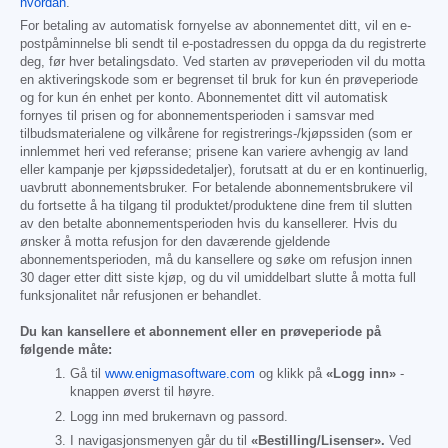
hvordan
.
For betaling av automatisk fornyelse av abonnementet ditt, vil en e-
postpåminnelse bli sendt til e-postadressen du oppga da du registrerte
deg, før hver betalingsdato. Ved starten av prøveperioden vil du motta
en aktiveringskode som er begrenset til bruk for kun én prøveperiode
og for kun én enhet per konto. Abonnementet ditt vil automatisk
fornyes til prisen og for abonnementsperioden i samsvar med
tilbudsmaterialene og vilkårene for registrerings-/kjøpssiden (som er
innlemmet heri ved referanse; prisene kan variere avhengig av land
eller kampanje per kjøpssidedetaljer), forutsatt at du er en kontinuerlig,
uavbrutt abonnementsbruker. For betalende abonnementsbrukere vil
du fortsette å ha tilgang til produktet/produktene dine frem til slutten
av den betalte abonnementsperioden hvis du kansellerer. Hvis du
ønsker å motta refusjon for den daværende gjeldende
abonnementsperioden, må du kansellere og søke om refusjon innen
30 dager etter ditt siste kjøp, og du vil umiddelbart slutte å motta full
funksjonalitet når refusjonen er behandlet.
Du kan kansellere et abonnement eller en prøveperiode på
følgende måte:
Gå til
www.enigmasoftware.com
og klikk på
«Logg inn»
-
knappen øverst til høyre.
Logg inn med brukernavn og passord.
I navigasjonsmenyen går du til
«Bestilling/Lisenser».
Ved