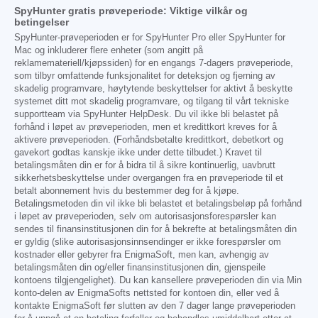
SpyHunter gratis prøveperiode: Viktige vilkår og
betingelser
SpyHunter-prøveperioden er for SpyHunter Pro eller SpyHunter for
Mac og inkluderer flere enheter (som angitt på
reklamemateriell/kjøpssiden) for en engangs 7-dagers prøveperiode,
som tilbyr omfattende funksjonalitet for deteksjon og fjerning av
skadelig programvare, høytytende beskyttelser for aktivt å beskytte
systemet ditt mot skadelig programvare, og tilgang til vårt tekniske
supportteam via SpyHunter HelpDesk. Du vil ikke bli belastet på
forhånd i løpet av prøveperioden, men et kredittkort kreves for å
aktivere prøveperioden. (Forhåndsbetalte kredittkort, debetkort og
gavekort godtas kanskje ikke under dette tilbudet.) Kravet til
betalingsmåten din er for å bidra til å sikre kontinuerlig, uavbrutt
sikkerhetsbeskyttelse under overgangen fra en prøveperiode til et
betalt abonnement hvis du bestemmer deg for å kjøpe.
Betalingsmetoden din vil ikke bli belastet et betalingsbeløp på forhånd
i løpet av prøveperioden, selv om autorisasjonsforespørsler kan
sendes til finansinstitusjonen din for å bekrefte at betalingsmåten din
er gyldig (slike autorisasjonsinnsendinger er ikke forespørsler om
kostnader eller gebyrer fra EnigmaSoft, men kan, avhengig av
betalingsmåten din og/eller finansinstitusjonen din, gjenspeile
kontoens tilgjengelighet). Du kan kansellere prøveperioden din via Min
konto-delen av EnigmaSofts nettsted for kontoen din, eller ved å
kontakte EnigmaSoft før slutten av den 7 dager lange prøveperioden