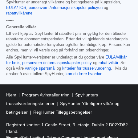
SpyHunter er underlagt vilkårene og betingelsene på kjøpssiden,
EULA/TOS
,
personvern-/informasjonskapsler-policyen
og
rabattvilkårene
.
------
Generelle vilkår
Ethvert kjøp av SpyHunter til rabattert pris er gyldig for den tilbudte
rabatterte abonnementsperioden. Etter det vil gjeldende standardpris
gjelde for automatiske fornyelser og/eller fremtidige kjøp. Prisene kan
endres, men vi vil varsle deg på forhånd om prisendringer.
Alle SpyHunter-versjoner er underlagt at du godtar våre
EULA/vilkår
for bruk
,
personvern-/informasjonskapsler-policy
og
rabattvilkår
. Se
også våre
vanlige spørsmål
og
kriterier for trusselvurdering
. Hvis du
ønsker å avinstallere SpyHunter,
kan du lære hvordan
.
Hjem
Program Avinstaller trinn
SpyHunters
trusselvurderingskriterier
SpyHunter Ytterligere vilkår og
betingelser
RegHunter Tilleggsbetingelser
Registrert kontor: 1 Castle Street, 3. etasje, Dublin 2 D02XD82
Irland.
EnigmaSoft Limited, Private Company Limited med aksjer,