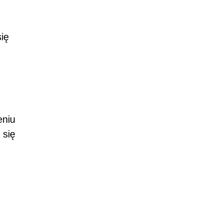
ię
eniu
 się