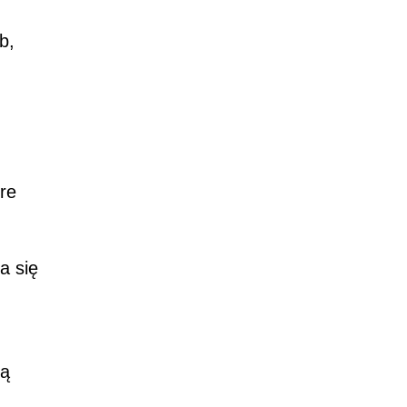
b,
re
a się
zą