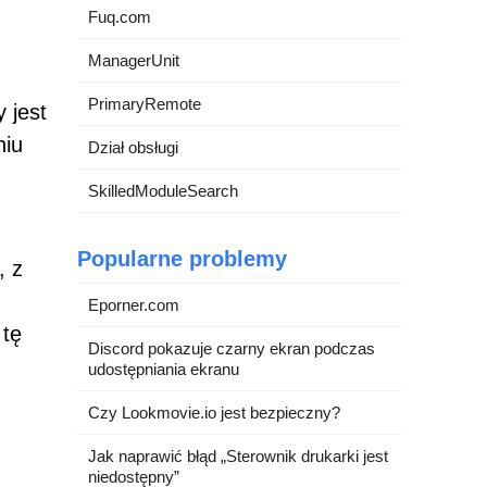
Fuq.com
ManagerUnit
PrimaryRemote
 jest
niu
Dział obsługi
SkilledModuleSearch
Popularne problemy
, z
Eporner.com
 tę
Discord pokazuje czarny ekran podczas
udostępniania ekranu
Czy Lookmovie.io jest bezpieczny?
Jak naprawić błąd „Sterownik drukarki jest
niedostępny”