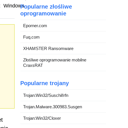
:
Windows
Popularne złośliwe
oprogramowanie
Eporner.com
Fuq.com
XHAMSTER Ransomware
Złośliwe oprogramowanie mobilne
CraxsRAT
Popularne trojany
Trojan:Win32/Suschil!rfn
Trojan.Malware.300983.Susgen
Trojan:Win32/Cloxer
et