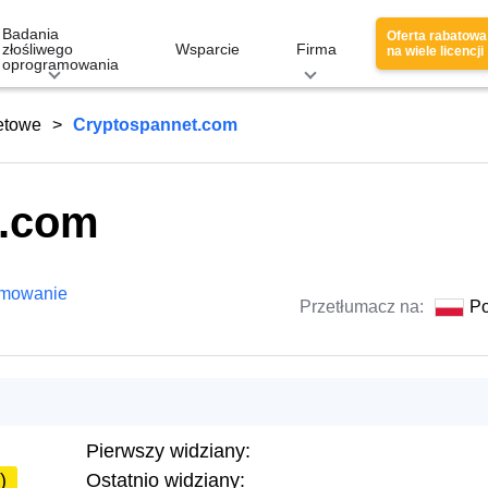
Badania
Oferta rabatowa
złośliwego
Wsparcie
Firma
na wiele licencji
oprogramowania
netowe
Cryptospannet.com
t.com
amowanie
Przetłumacz na:
Po
Pierwszy widziany:
)
Ostatnio widziany: