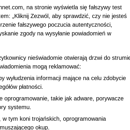
net.com, na stronie wyświetla się fałszywy test
m: „Kliknij Zezwól, aby sprawdzić, czy nie jesteś
rzenie fałszywego poczucia autentyczności,
zyskanie zgody na wysyłanie powiadomień w
żytkownicy nieświadomie otwierają drzwi do strumi
owiadomienia mogą reklamować:
y wyłudzenia informacji mające na celu zdobycie
egółów płatności.
iwe oprogramowanie, takie jak adware, porywacze
ory systemu.
, w tym koni trojańskich, oprogramowania
ymuszającego okup.