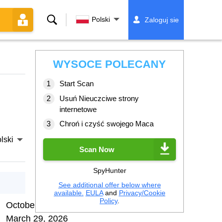
Szukaj
Polski
Zaloguj sie
WYSOCE POLECANY
Start Scan
Usuń Nieuczciwe strony
internetowe
Chroń i czyść swojego Maca
lski
Scan Now
SpyHunter
See additional offer below where
available.
EULA
and
Privacy/Cookie
Policy
.
October 29, 2025
March 29, 2026