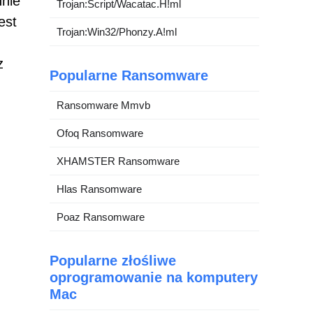
nnie
Trojan:Script/Wacatac.H!ml
est
Trojan:Win32/Phonzy.A!ml
z
Popularne Ransomware
Ransomware Mmvb
Ofoq Ransomware
XHAMSTER Ransomware
Hlas Ransomware
Poaz Ransomware
Popularne złośliwe
oprogramowanie na komputery
Mac