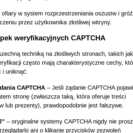
 ofiary w system rozprzestrzeniania oszustw i gróź
zeniu przez użytkownika złośliwej witryny.
apek weryfikacyjnych CAPTCHA
echną techniką na złośliwych stronach, takich jak
yfikacji często mają charakterystyczne cechy, któ
 i uniknąć:
żądania CAPTCHA
– Jeśli żądanie CAPTCHA pojawi
em stronę (zwłaszcza taką, która oferuje treści
ów lub prezenty), prawdopodobnie jest fałszywe.
l”
– oryginalne systemy CAPTCHA nigdy nie pros
eglądarki ani o klikanie przycisków zezwoleń