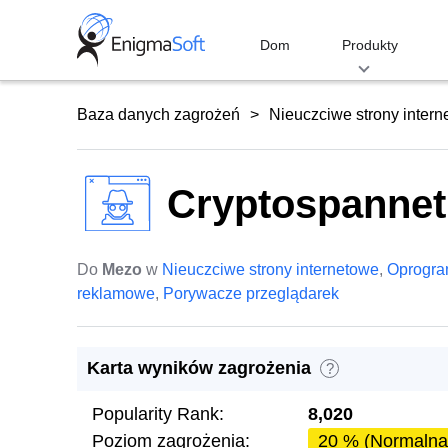
Skip
to
Dom
Produkty
content
Baza danych zagrożeń
Nieuczciwe strony inter
Cryptospanne
Do
Mezo
w
Nieuczciwe strony internetowe
,
Oprogr
reklamowe
,
Porywacze przeglądarek
Karta wyników zagrożenia
?
Popularity Rank:
8,020
Poziom zagrożenia:
20 % (Normalna