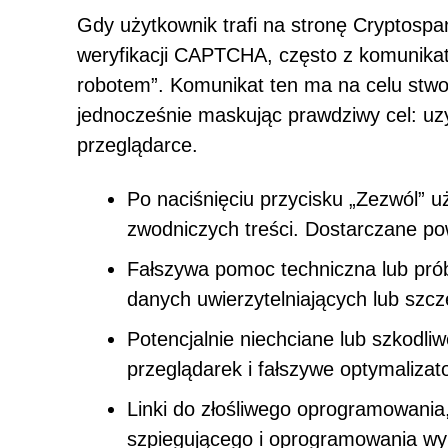
Gdy użytkownik trafi na stronę Cryptospan
weryfikacji CAPTCHA, często z komunikate
robotem”. Komunikat ten ma na celu stwo
jednocześnie maskując prawdziwy cel: u
przeglądarce.
Po naciśnięciu przycisku „Zezwól” u
zwodniczych treści. Dostarczane p
Fałszywa pomoc techniczna lub prób
danych uwierzytelniających lub szcz
Potencjalnie niechciane lub szkodl
przeglądarek i fałszywe optymalizat
Linki do złośliwego oprogramowania
szpiegującego i oprogramowania w