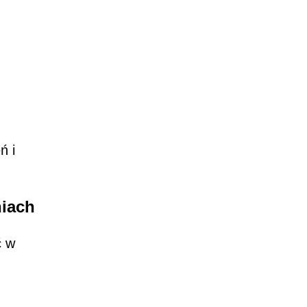
ń i
iach
ć w