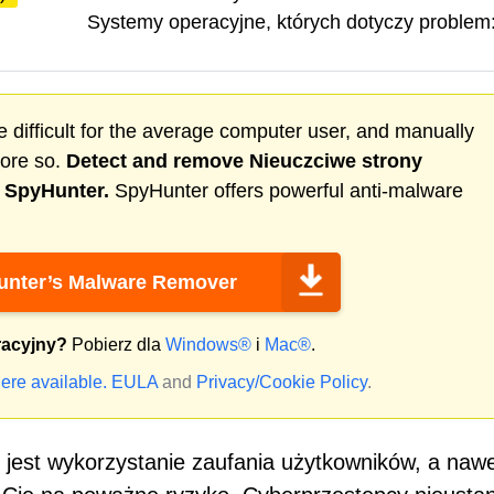
Systemy operacyjne, których dotyczy problem
 difficult for the average computer user, and manually
more so.
Detect and remove
Nieuczciwe strony
h SpyHunter.
SpyHunter offers powerful anti-malware
nter’s Malware Remover
racyjny?
Pobierz dla
Windows®
i
Mac®
.
ere available.
EULA
and
Privacy/Cookie Policy
.
m jest wykorzystanie zaufania użytkowników, a naw