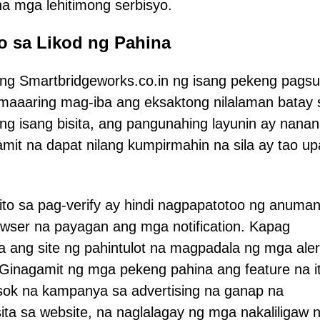
na mga lehitimong serbisyo.
 sa Likod ng Pahina
ng Smartbridgeworks.co.in ng isang pekeng pags
aaaring mag-iba ang eksaktong nilalaman batay 
ng isang bisita, ang pangunahing layunin ay nanana
it na dapat nilang kumpirmahin na sila ay tao u
o sa pag-verify ay hindi nagpapatotoo ng anuman
browser na payagan ang mga notification. Kapag
 ang site ng pahintulot na magpadala ng mga aler
 Ginagamit ng mga pekeng pahina ang feature na i
k na kampanya sa advertising na ganap na
ta sa website, na naglalagay ng mga nakaliligaw 