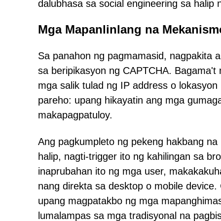
dalubhasa sa social engineering sa halip 
Mga Mapanlinlang na Mekanismo
Sa panahon ng pagmamasid, nagpakita a
sa beripikasyon ng CAPTCHA. Bagama't m
mga salik tulad ng IP address o lokasyon 
pareho: upang hikayatin ang mga gumagam
makapagpatuloy.
Ang pagkumpleto ng pekeng hakbang na it
halip, nagti-trigger ito ng kahilingan sa 
inaprubahan ito ng mga user, makakakuha
nang direkta sa desktop o mobile device.
upang magpatakbo ng mga mapanghimaso
lumalampas sa mga tradisyonal na pagbisi