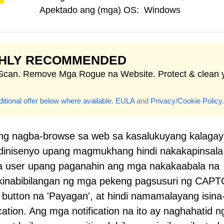
Apektado ang (mga) OS:
Windows
GHLY RECOMMENDED
 Scan. Remove Mga Rogue na Website. Protect & clean 
itional offer below where available.
EULA
and
Privacy/Cookie Policy
.
ang nagba-browse sa web sa kasalukuyang kalaga
dinisenyo upang magmukhang hindi nakakapinsala
a user upang paganahin ang mga nakakaabala na
y kinabibilangan ng mga pekeng pagsusuri ng CAP
a button na 'Payagan', at hindi namamalayang isina
cation. Ang mga notification na ito ay naghahatid 