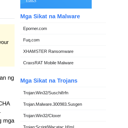
Policy
.
Mga Sikat na Malware
Eporner.com
Fuq.com
your
XHAMSTER Ransomware
CraxsRAT Mobile Malware
yan ng
Mga Sikat na Trojans
Trojan:Win32/Suschil!rfn
TCHA
Trojan.Malware.300983.Susgen
-
Trojan:Win32/Cloxer
ng mga
Trojan:Script/Wacatac.H!ml