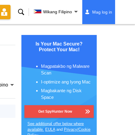
Paghahanap
Wikang Filipino
Mag log in
Is Your Mac Secure?
Protect Your Mac!
Magpatakbo ng Malware
Scan
I-optimize ang Iyong Mac
pino
Magbakante ng Disk
Space
Get SpyHunter Now
See additional offer below where
available.
EULA
and
Privacy/Cookie