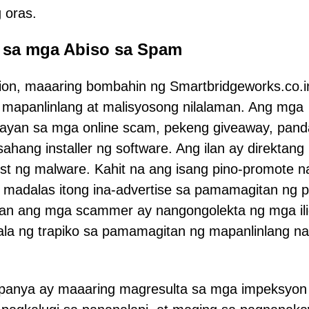
 oras.
 sa mga Abiso sa Spam
tion, maaaring bombahin ng Smartbridgeworks.co.i
mapanlinlang at malisyosong nilalaman. Ang mga
gnayan sa mga online scam, pekeng giveaway, pan
ahang installer ng software. Ang ilan ay direktang
 ng malware. Kahit na ang isang pino-promote n
, madalas itong ina-advertise sa pamamagitan ng 
aan ang mga scammer ay nangongolekta ng mga ili
a ng trapiko sa pamamagitan ng mapanlinlang na
panya ay maaaring magresulta sa mga impeksyon