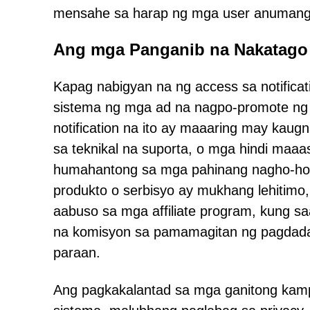
mensahe sa harap ng mga user anumang
Ang mga Panganib na Nakatago
Kapag nabigyan na ng access sa notifica
sistema ng mga ad na nagpo-promote ng 
notification na ito ay maaaring may kau
sa teknikal na suporta, o mga hindi maaas
humahantong sa mga pahinang nagho-host
produkto o serbisyo ay mukhang lehitimo
aabuso sa mga affiliate program, kung s
na komisyon sa pamamagitan ng pagdadal
paraan.
Ang pagkakalantad sa mga ganitong kam