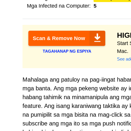
Mga Infected na Computer:
5
HI
Scan & Remove Now
Start
Mac.
TAGAHANAP NG ESPIYA
See add
Mahalaga ang patuloy na pag-iingat hab
mga banta. Ang mga pekeng website ay i
habang tahimik na minamanipula ang mg
feature. Ang isang karaniwang taktika a
na pumipilit sa mga bisita na mag-click s
subscribe ang mga ito sa mga push notifi