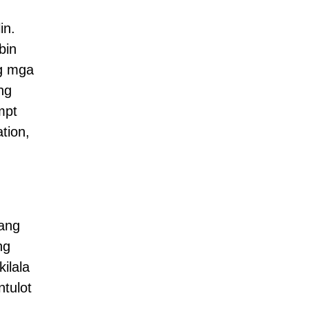
in.
bin
ng mga
ng
mpt
tion,
 ang
ng
ilala
tulot