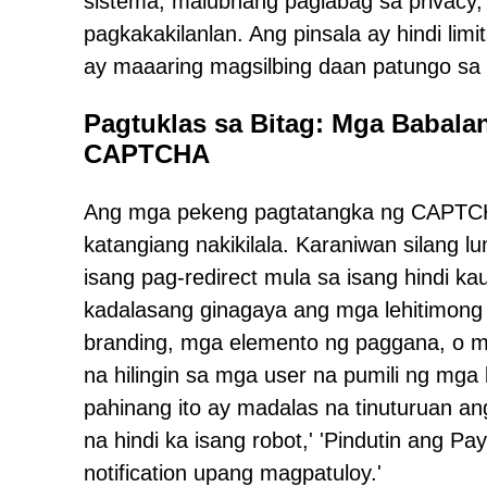
sistema, malubhang paglabag sa privacy,
pagkakakilanlan. Ang pinsala ay hindi limi
ay maaaring magsilbing daan patungo s
Pagtuklas sa Bitag: Mga Babala
CAPTCHA
Ang mga pekeng pagtatangka ng CAPTCHA
katangiang nakikilala. Karaniwan silang l
isang pag-redirect mula sa isang hindi k
kadalasang ginagaya ang mga lehitimong 
branding, mga elemento ng paggana, o m
na hilingin sa mga user na pumili ng mga
pahinang ito ay madalas na tinuturuan an
na hindi ka isang robot,' 'Pindutin ang 
notification upang magpatuloy.'