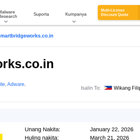
Multi-License
Malware
Suporta
Kumpanya
Discount Quote
Research
martbridgeworks.co.in
rks.co.in
te
,
Adware
,
Isalin To:
Wikang Fili
Unang Nakita:
January 22, 2026
Huling nakita:
March 21, 2026