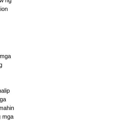
aw ng
tion
 mga
g
alip
mga
rmahin
ng mga