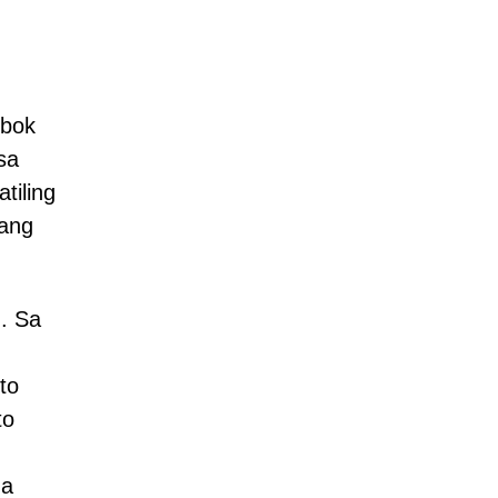
ubok
sa
tiling
pang
. Sa
to
to
na