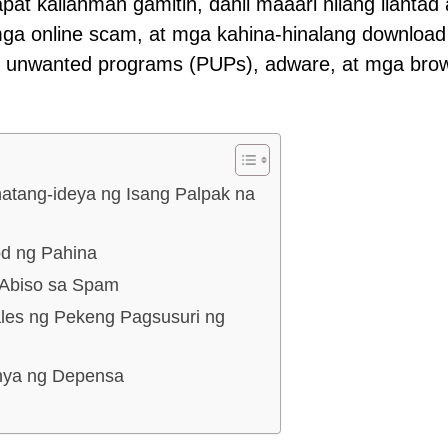
pat kailanman gamitin, dahil maaari nilang ilantad
ga online scam, at mga kahina-hinalang download
ly unwanted programs (PUPs), adware, at mga bro
hatang-ideya ng Isang Palpak na
d ng Pahina
Abiso sa Spam
les ng Pekeng Pagsusuri ng
nya ng Depensa