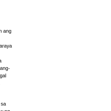
n ang
daraya
a
pang-
gal
 sa