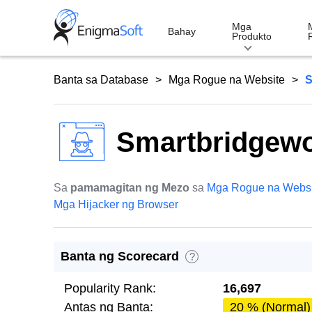
Skip
to
Mga
Bahay
Produkto
content
Banta sa Database
Mga Rogue na Website
S
Smartbridgewo
Sa
pamamagitan ng Mezo
sa
Mga Rogue na Websi
Mga Hijacker ng Browser
Banta ng Scorecard
?
Popularity Rank:
16,697
Antas ng Banta:
20 % (Normal)