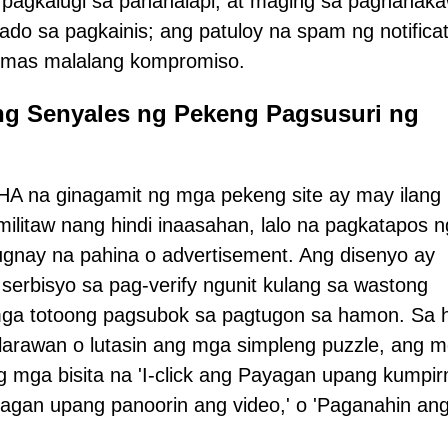
 pagkalugi sa pananalapi, at maging sa pagnanak
tado sa pagkainis; ang patuloy na spam ng notifica
a mas malalang kompromiso.
ng Senyales ng Pekeng Pagsusuri ng
 na ginagamit ng mga pekeng site ay may ilang
umilitaw nang hindi inaasahan, lalo na pagkatapos n
augnay na pahina o advertisement. Ang disenyo ay
serbisyo sa pag-verify ngunit kulang sa wastong
ga totoong pagsubok sa pagtugon sa hamon. Sa h
 larawan o lutasin ang mga simpleng puzzle, ang 
g mga bisita na 'I-click ang Payagan upang kumpi
Payagan upang panoorin ang video,' o 'Paganahin a