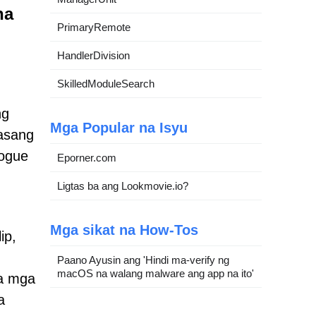
na
PrimaryRemote
HandlerDivision
SkilledModuleSearch
ng
Mga Popular na Isyu
asang
rogue
Eporner.com
Ligtas ba ang Lookmovie.io?
Mga sikat na How-Tos
ip,
Paano Ayusin ang 'Hindi ma-verify ng
macOS na walang malware ang app na ito'
sa mga
a