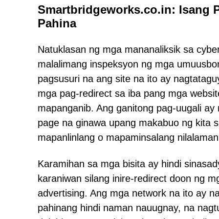
Smartbridgeworks.co.in: Isang 
Pahina
Natuklasan ng mga mananaliksik sa cyber
malalimang inspeksyon ng mga umuusbong
pagsusuri na ang site na ito ay nagtatagu
mga pag-redirect sa iba pang mga websi
mapanganib. Ang ganitong pag-uugali ay 
page na ginawa upang makabuo ng kita sa 
mapanlinlang o mapaminsalang nilalaman
Karamihan sa mga bisita ay hindi sinasad
karaniwan silang inire-redirect doon ng
advertising. Ang mga network na ito ay 
pahinang hindi naman nauugnay, na nagt