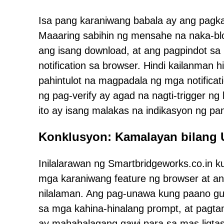
Isa pang karaniwang babala ay ang pagk
Maaaring sabihin ng mensahe na naka-blo
ang isang download, at ang pagpindot sa
notification sa browser. Hindi kailanman
pahintulot na magpadala ng mga notificat
ng pag-verify ay agad na nagti-trigger ng
ito ay isang malakas na indikasyon ng panl
Konklusyon: Kamalayan bilang 
Inilalarawan ng Smartbridgeworks.co.in
mga karaniwang feature ng browser at a
nilalaman. Ang pag-unawa kung paano 
sa mga kahina-hinalang prompt, at pagta
ay mahahalagang gawi para sa mas ligta