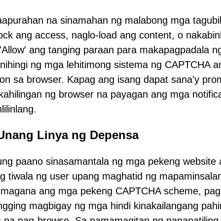
aapurahan na sinamahan ng malabong mga tagubil
ck ang access, naglo-load ang content, o nakabin
 'Allow' ang tanging paraan para makapagpadala 
 hinihingi ng mga lehitimong sistema ng CAPTCHA a
ion sa browser. Kapag ang isang dapat sana'y pro
 kahilingan ng browser na payagan ang mga notifica
ilinlang.
Unang Linya ng Depensa
 kung paano sinasamantala ng mga pekeng website
ng tiwala ng user upang maghatid ng mapaminsala
gumagana ang mga pekeng CAPTCHA scheme, pagk
ngging magbigay ng mga hindi kinakailangang pahin
s na pag-browse. Sa pamamagitan ng pananatiling