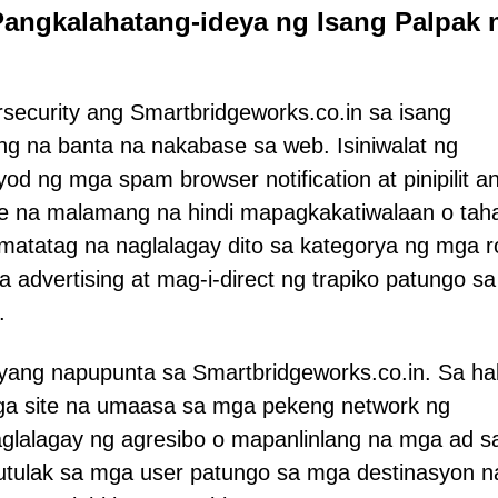
Pangkalahatang-ideya ng Isang Palpak 
security ang Smartbridgeworks.co.in sa isang
 na banta na nakabase sa web. Isiniwalat ng
yod ng mga spam browser notification at pinipilit a
te na malamang na hindi mapagkakatiwalaan o tah
matatag na naglalagay dito sa kategorya ng mga 
advertising at mag-i-direct ng trapiko patungo sa
.
yang napupunta sa Smartbridgeworks.co.in. Sa hal
 mga site na umaasa sa mga pekeng network ng
naglalagay ng agresibo o mapanlinlang na mga ad 
utulak sa mga user patungo sa mga destinasyon n