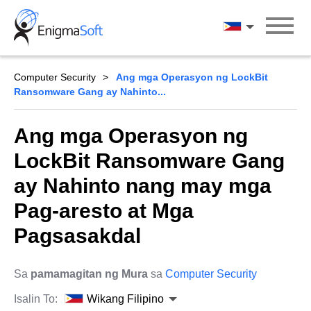
Skip
to
Wikang Filipin
content
Computer Security
Ang mga Operasyon ng LockBit
Ransomware Gang ay Nahinto...
Ang mga Operasyon ng
LockBit Ransomware Gang
ay Nahinto nang may mga
Pag-aresto at Mga
Pagsasakdal
Sa
pamamagitan ng Mura
sa
Computer Security
Isalin To:
Wikang Filipino