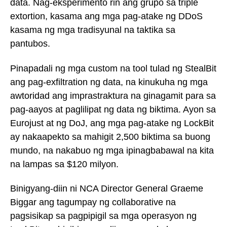
data. Nag-eksperimento rin ang grupo sa triple
extortion, kasama ang mga pag-atake ng DDoS
kasama ng mga tradisyunal na taktika sa
pantubos.
Pinapadali ng mga custom na tool tulad ng StealBit
ang pag-exfiltration ng data, na kinukuha ng mga
awtoridad ang imprastraktura na ginagamit para sa
pag-aayos at paglilipat ng data ng biktima. Ayon sa
Eurojust at ng DoJ, ang mga pag-atake ng LockBit
ay nakaapekto sa mahigit 2,500 biktima sa buong
mundo, na nakabuo ng mga ipinagbabawal na kita
na lampas sa $120 milyon.
Binigyang-diin ni NCA Director General Graeme
Biggar ang tagumpay ng collaborative na
pagsisikap sa pagpipigil sa mga operasyon ng