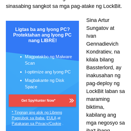
sinasabing sangkot sa mga pag-atake ng LockBit.
Sina Artur
Sungatov at
Ligtas ba ang Iyong PC?
Protektahan ang Iyong PC
Ivan
nang LIBRE!
Gennadievich
Kondratiev, na
Magpatakbo ng Malware
kilala bilang
Scan
Bassterlord, ay
I-optimize ang Iyong PC
inakusahan ng
Magbakante ng Disk
pag-deploy ng
Space
LockBit laban sa
maraming
Get SpyHunter Now*
biktima,
* Tingnan ang alok ng Libreng
kabilang ang
Pagsubok sa ibaba.
EULA
at
mga negosyo sa
Patakaran sa Privacy/Cookie
.
iba't ibang