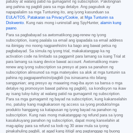
patuloy at walang patid na gumagamit ng subscription. Pakitingnan
ang pahina ng pagbili para sa mga detalye. Ang pagsubok ay
napapailalim sa mga Tuntuning ito, ang iyong kasunduan sa
EULA/TOS
,
Patakaran sa Privacy/Cookie
, at
Mga Tuntunin sa
Diskwento
. Kung nais mong i-uninstall ang SpyHunter,
alamin kung
paano
.
Para sa pagbabayad sa awtomatikong pag-renew ng iyong
subscription, isang paalala sa email ang ipapadala sa email address
na ibinigay mo noong nagparehistro ka bago ang bawat petsa ng
pagbabayad. Sa simula ng iyong trial, makakatanggap ka ng
activation code na limitado sa paggamit para lamang sa isang Trial at
para lamang sa isang device bawat account. Awtomatikong mare-
renew ang iyong subscription sa presyo at para sa panahon ng
subscription alinsunod sa mga materyales sa alok at mga tuntunin sa
pahina ng pagpaparehistro/pagbili (na isinasama rito bilang
sanggunian; ang presyo ay maaaring mag-iba ayon sa bansa o mga
detalye ng promosyon bawat pahina ng pagbili), sa kondisyon na ikaw
ay isang tuloy-tuloy at walang patid na gumagamit ng subscription.
Para sa mga gumagamit ng bayad na subscription, kung kakanselahin
mo, patuloy kang magkakaroon ng access sa iyong produkto/mga
produkto hanggang sa katapusan ng iyong bayad na panahon ng
subscription. Kung nais mong makatanggap ng refund para sa iyong
kasalukuyang panahon ng subscription, dapat mong kanselahin at
mag-aplay para sa refund sa loob ng 30 araw mula sa iyong
pinakahuling pagbili, at agad kang ititigil ang pagtanggap ng buong