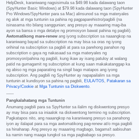
HelpDesk, karaniwang nagsisimula sa
$49.98
kada dalawang taon
(SpyHunter Basic Windows) at
$79.98
kada dalawang taon (SpyHunter
Pro Windows/SpyHunter para sa Mac) alinsunod sa mga materyales
ng alok at mga tuntunin sa pahina ng pagpaparehistro/pagbili (na
isinasama rito bilang sanggunian; ang presyo ay maaaring mag-iba
ayon sa bansa o mga detalye ng promosyon bawat pahina ng pagbili).
Awtomatikong mare-renew
ang iyong subscription sa naaangkop na
karaniwang bayad sa subscription na may bisa sa oras ng iyong
orihinal na subscription sa pagbili at para sa parehong panahon ng
subscription o gaya ng nakasaad sa mga materyales ng
promosyon/pahina ng pagbili, kung ikaw ay isang patuloy at walang
patid na gumagamit ng subscription at kung saan makakatanggap ka
ng abiso ng mga paparating na singil bago matapos ang iyong
subscription. Ang pagbili ng SpyHunter ay napapailalim sa mga
tuntunin at kundisyon sa pahina ng pagbili,
EULA/TOS
,
Patakaran sa
Privacy/Cookie
at
Mga Tuntunin sa Diskwento
.
------
Pangkalahatang mga Tuntunin
Anumang pagbili para sa SpyHunter sa ilalim ng diskwentong presyo
ay may bisa para sa iniaalok na diskwentong termino ng subscription.
Pagkatapos nito, ang naaangkop na karaniwang presyo sa panahong
iyon ay ilalapat para sa mga awtomatikong pag-renew at/o mga pagbili
sa hinaharap. Ang presyo ay maaaring magbago, bagama't aabisuhan
ka namin nang maaga tungkol sa mga pagbabago sa presyo.