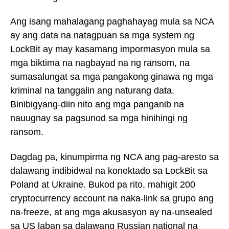
Ang isang mahalagang paghahayag mula sa NCA
ay ang data na natagpuan sa mga system ng
LockBit ay may kasamang impormasyon mula sa
mga biktima na nagbayad na ng ransom, na
sumasalungat sa mga pangakong ginawa ng mga
kriminal na tanggalin ang naturang data.
Binibigyang-diin nito ang mga panganib na
nauugnay sa pagsunod sa mga hinihingi ng
ransom.
Dagdag pa, kinumpirma ng NCA ang pag-aresto sa
dalawang indibidwal na konektado sa LockBit sa
Poland at Ukraine. Bukod pa rito, mahigit 200
cryptocurrency account na naka-link sa grupo ang
na-freeze, at ang mga akusasyon ay na-unsealed
sa US laban sa dalawang Russian national na