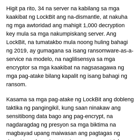
Higit pa rito, 34 na server na kabilang sa mga
kaakibat ng LockBit ang na-dismantle, at nakuha
ng mga awtoridad ang mahigit 1,000 decryption
key mula sa mga nakumpiskang server. Ang
LockBit, na tumatakbo mula noong huling bahagi
ng 2019, ay gumagana sa isang ransomware-as-a-
service na modelo, na naglilisensya sa mga
encryptor sa mga kaakibat na nagsasagawa ng
mga pag-atake bilang kapalit ng isang bahagi ng
ransom.
Kasama sa mga pag-atake ng LockBit ang dobleng
taktika ng pangingikil, kung saan ninakaw ang
sensitibong data bago ang pag-encrypt, na
nagdaragdag ng presyon sa mga biktima na
magbayad upang maiwasan ang pagtagas ng