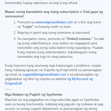
functionality kapag naproseso na ang iyong refund.
Maaari mong kanselahin ang isang subscription o Trial gaya ng
sumusunod:
Pumunta sa
www.enigmasoftware.com
at i-click ang buton
na
"Login"
sa kanang sulok sa itaas.
Mag-log in gamit ang iyong username at password.
Sa navigation menu, pumunta sa
"Order/Licenses."
Sa tabi
ng iyong order/lisensya, may button na magagamit para
kanselahin ang iyong subscription kung naaangkop. Paalala:
Kung marami kang order/produkto, kakailanganin mong
kanselahin ang mga ito nang paisa-isa.
Kung mayroon kang anumang mga katanungan o problema, maaari
kang makipag-ugnayan sa Suporta ng EnigmaSoft sa pamamagitan
ng email sa
support@enigmasoftware.com
o sa pamamagitan ng
pagbubukas ng tiket ng suporta sa website
ng MyAccount ng
EnigmaSoft
.
------
Mga Detalye ng Pagbili ng SpyHunter
Mayroon ka ring pagpipilian na mag-subscribe agad sa SpyHunter
para sa buong functionality, kabilang ang pag-alis ng malware at pag-
access sa aming support department sa pamamagitan ng aming