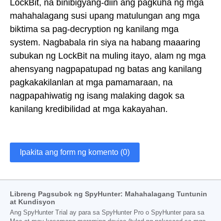
LockBit, na binibigyang-diin ang pagkuha ng mga
mahahalagang susi upang matulungan ang mga
biktima sa pag-decryption ng kanilang mga
system. Nagbabala rin siya na habang maaaring
subukan ng LockBit na muling itayo, alam ng mga
ahensyang nagpapatupad ng batas ang kanilang
pagkakakilanlan at mga pamamaraan, na
nagpapahiwatig ng isang malaking dagok sa
kanilang kredibilidad at mga kakayahan.
Ipakita ang form ng komento (0)
Libreng Pagsubok ng SpyHunter: Mahahalagang Tuntunin
at Kundisyon
Ang SpyHunter Trial ay para sa SpyHunter Pro o SpyHunter para sa