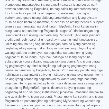
Mac at may kasamang maraming device (tulad ng nakasaad sa mga
promotional materials/pahina ng pagbili) para sa isang beses na 7-
araw na panahon ng Pagsubok, na nag-aalok ng komprehensibong
functionality sa pagtukoy at pag-alis ng malware, mga high-
performance guard upang aktibong protektahan ang iyong system
mula sa mga banta ng malware, at access sa aming technical support
team sa pamamagitan ng SpyHunter HelpDesk. Hindi ka sisingilin
nang pauna sa panahon ng Pagsubok, bagama't kinakailangan ang
isang credit card upang i-activate ang Pagsubok. (Ang mga prepaid
credit card, debit card, at gift card ay maaaring hindi tanggapin sa
ilalim ng alok na ito.) Ang kinakailangan para sa iyong paraan ng
pagbabayad ay upang makatulong na matiyak ang tuluy-tuloy at
walang patid na proteksyon sa seguridad sa panahon ng iyong
paglipat mula sa isang Pagsubok patungo sa isang bayad na
subscription kung sakaling magpasya kang bumili. Ang iyong paraan
ng pagbabayad ay hindi sisingilin ng halaga ng pagbabayad nang
pauna sa panahon ng Pagsubok, bagama't maaaring ipadala ang mga
kahilingan sa pahintulot sa iyong institusyong pinansyal upang i-verify
na ang iyong paraan ng pagbabayad ay wasto (ang mga naturang
pagsusumite ng pahintulot ay hindi mga kahilingan para sa mga singil
o bayarin ng EnigmaSoft ngunit, depende sa iyong paraan ng
pagbabayad at/o sa iyong institusyong pinansyal, maaaring maipakita
ang availability ng iyong account). Maaari mong kanselahin ang iyong
Pagsubok sa pamamagitan ng seksyong MyAccount ng website ng
EnigmaSoft para sa iyong account o sa pamamagitan ng pakikipag-