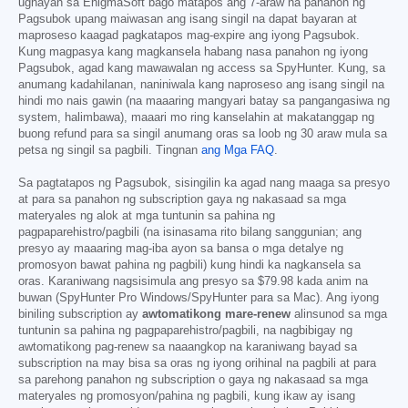
ugnayan sa EnigmaSoft bago matapos ang 7-araw na panahon ng
Pagsubok upang maiwasan ang isang singil na dapat bayaran at
maproseso kaagad pagkatapos mag-expire ang iyong Pagsubok.
Kung magpasya kang magkansela habang nasa panahon ng iyong
Pagsubok, agad kang mawawalan ng access sa SpyHunter. Kung, sa
anumang kadahilanan, naniniwala kang naproseso ang isang singil na
hindi mo nais gawin (na maaaring mangyari batay sa pangangasiwa ng
system, halimbawa), maaari mo ring kanselahin at makatanggap ng
buong refund para sa singil anumang oras sa loob ng 30 araw mula sa
petsa ng singil sa pagbili. Tingnan
ang Mga FAQ
.
Sa pagtatapos ng Pagsubok, sisingilin ka agad nang maaga sa presyo
at para sa panahon ng subscription gaya ng nakasaad sa mga
materyales ng alok at mga tuntunin sa pahina ng
pagpaparehistro/pagbili (na isinasama rito bilang sanggunian; ang
presyo ay maaaring mag-iba ayon sa bansa o mga detalye ng
promosyon bawat pahina ng pagbili) kung hindi ka nagkansela sa
oras. Karaniwang nagsisimula ang presyo sa
$79.98
kada anim na
buwan (SpyHunter Pro Windows/SpyHunter para sa Mac). Ang iyong
biniling subscription ay
awtomatikong mare-renew
alinsunod sa mga
tuntunin sa pahina ng pagpaparehistro/pagbili, na nagbibigay ng
awtomatikong pag-renew sa naaangkop na karaniwang bayad sa
subscription na may bisa sa oras ng iyong orihinal na pagbili at para
sa parehong panahon ng subscription o gaya ng nakasaad sa mga
materyales ng promosyon/pahina ng pagbili, kung ikaw ay isang