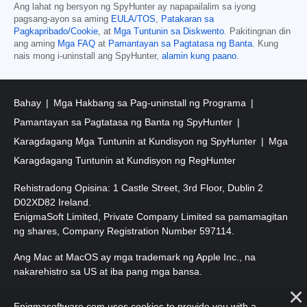
Ang lahat ng bersyon ng SpyHunter ay napapailalim sa iyong
pagsang-ayon sa aming
EULA/TOS
,
Patakaran sa
Pagkapribado/Cookie
, at
Mga Tuntunin sa Diskwento
. Pakitingnan din
ang aming
Mga FAQ
at
Pamantayan sa Pagtatasa ng Banta
. Kung
nais mong i-uninstall ang SpyHunter,
alamin kung paano
.
Bahay
Mga Hakbang sa Pag-uninstall ng Programa
Pamantayan sa Pagtatasa ng Banta ng SpyHunter
Karagdagang Mga Tuntunin at Kundisyon ng SpyHunter
Mga
Karagdagang Tuntunin at Kundisyon ng RegHunter
Rehistradong Opisina: 1 Castle Street, 3rd Floor, Dublin 2
D02XD82 Ireland.
EnigmaSoft Limited, Private Company Limited sa pamamagitan
ng shares, Company Registration Number 597114.
Ang Mac at MacOS ay mga trademark ng Apple Inc., na
nakarehistro sa US at iba pang mga bansa.
Copyright 2016-2026. EnigmaSoft Ltd. Lahat ng Karapatan ay
Enigmasoftware.com uses cookies to provide you with a