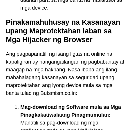
daanan para sa mga banta na makalusot sa
mga device.
Pinakamahuhusay na Kasanayan
upang Maprotektahan laban sa
Mga Hijacker ng Browser
Ang pagpapanatili ng isang ligtas na online na
kapaligiran ay nangangailangan ng pagbabantay at
maagap na mga hakbang. Nasa ibaba ang ilang
mahahalagang kasanayan sa seguridad upang
maprotektahan ang iyong device mula sa mga
banta tulad ng Butsmism.co.in:
Mag-download ng Software mula sa Mga
Pinagkakatiwalaang Pinagmumulan:
Manatili sa pag-download ng mga