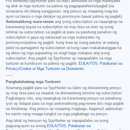
Pro Windows/SpyHunter para sa Mac) alinsunod sa mga materyales
ng alok at mga tuntunin sa pahina ng pagpaparehistro/pagbili (na
isinasama rito bilang sanggunian; ang presyo ay maaaring mag-iba
ayon sa bansa o mga detalye ng promosyon bawat pahina ng pagbili).
Awtomatikong mare-renew
ang iyong subscription sa naaangkop na
karaniwang bayad sa subscription na may bisa sa oras ng iyong
orihinal na subscription sa pagbili at para sa parehong panahon ng
subscription o gaya ng nakasaad sa mga materyales ng
promosyon/pahina ng pagbili, kung ikaw ay isang patuloy at walang
patid na gumagamit ng subscription at kung saan makakatanggap ka
ng abiso ng mga paparating na singil bago matapos ang iyong
subscription. Ang pagbili ng SpyHunter ay napapailalim sa mga
tuntunin at kundisyon sa pahina ng pagbili,
EULA/TOS
,
Patakaran sa
Privacy/Cookie
at
Mga Tuntunin sa Diskwento
.
------
Pangkalahatang mga Tuntunin
Anumang pagbili para sa SpyHunter sa ilalim ng diskwentong presyo
ay may bisa para sa iniaalok na diskwentong termino ng subscription.
Pagkatapos nito, ang naaangkop na karaniwang presyo sa panahong
iyon ay ilalapat para sa mga awtomatikong pag-renew at/o mga pagbili
sa hinaharap. Ang presyo ay maaaring magbago, bagama't aabisuhan
ka namin nang maaga tungkol sa mga pagbabago sa presyo.
Ang lahat ng bersyon ng SpyHunter ay napapailalim sa iyong
pagsang-ayon sa aming
EULA/TOS
,
Patakaran sa