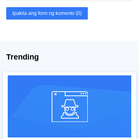
Ipakita ang form ng komento (0)
Trending