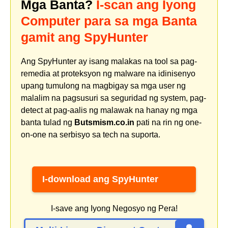
Mga Banta?
I-scan ang Iyong
Computer para sa mga Banta
gamit ang SpyHunter
Ang SpyHunter ay isang malakas na tool sa pag-
remedia at proteksyon ng malware na idinisenyo
upang tumulong na magbigay sa mga user ng
malalim na pagsusuri sa seguridad ng system, pag-
detect at pag-aalis ng malawak na hanay ng mga
banta tulad ng
Butsmism.co.in
pati na rin ng one-
on-one na serbisyo sa tech na suporta.
I-download ang SpyHunter
I-save ang Iyong Negosyo ng Pera!