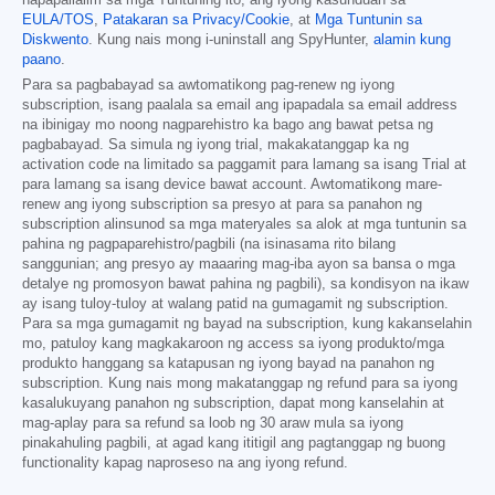
EULA/TOS
,
Patakaran sa Privacy/Cookie
, at
Mga Tuntunin sa
Diskwento
. Kung nais mong i-uninstall ang SpyHunter,
alamin kung
paano
.
Para sa pagbabayad sa awtomatikong pag-renew ng iyong
subscription, isang paalala sa email ang ipapadala sa email address
na ibinigay mo noong nagparehistro ka bago ang bawat petsa ng
pagbabayad. Sa simula ng iyong trial, makakatanggap ka ng
activation code na limitado sa paggamit para lamang sa isang Trial at
para lamang sa isang device bawat account. Awtomatikong mare-
renew ang iyong subscription sa presyo at para sa panahon ng
subscription alinsunod sa mga materyales sa alok at mga tuntunin sa
pahina ng pagpaparehistro/pagbili (na isinasama rito bilang
sanggunian; ang presyo ay maaaring mag-iba ayon sa bansa o mga
detalye ng promosyon bawat pahina ng pagbili), sa kondisyon na ikaw
ay isang tuloy-tuloy at walang patid na gumagamit ng subscription.
Para sa mga gumagamit ng bayad na subscription, kung kakanselahin
mo, patuloy kang magkakaroon ng access sa iyong produkto/mga
produkto hanggang sa katapusan ng iyong bayad na panahon ng
subscription. Kung nais mong makatanggap ng refund para sa iyong
kasalukuyang panahon ng subscription, dapat mong kanselahin at
mag-aplay para sa refund sa loob ng 30 araw mula sa iyong
pinakahuling pagbili, at agad kang ititigil ang pagtanggap ng buong
functionality kapag naproseso na ang iyong refund.