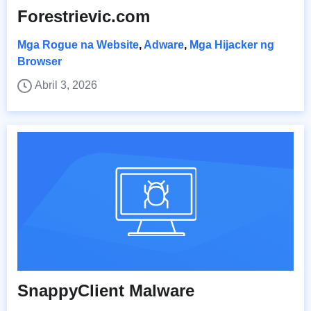
Forestrievic.com
Mga Rogue na Website
,
Adware
,
Mga Hijacker ng
Browser
Abril 3, 2026
SnappyClient Malware