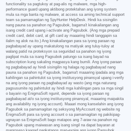
functionality sa pagtukoy at pag-alis ng malware, mga high-
performance guard upang aktibong protektahan ang iyong system
mula sa mga banta ng malware, at access sa aming technical support
team sa pamamagitan ng SpyHunter HelpDesk. Hindi ka sisingilin
nang pauna sa panahon ng Pagsubok, bagama't kinakailangan ang
isang credit card upang i-activate ang Pagsubok. (Ang mga prepaid
credit card, debit card, at gift card ay maaaring hindi tanggapin sa
ilalim ng alok na ito.) Ang kinakailangan para sa iyong paraan ng
pagbabayad ay upang makatulong na matiyak ang tuluy-tuloy at
walang patid na proteksyon sa seguridad sa panahon ng iyong
paglipat mula sa isang Pagsubok patungo sa isang bayad na
subscription kung sakaling magpasya kang bumili. Ang iyong paraan
ng pagbabayad ay hindi sisingilin ng halaga ng pagbabayad nang
pauna sa panahon ng Pagsubok, bagama't maaaring ipadala ang mga
kahilingan sa pahintulot sa iyong institusyong pinansyal upang i-verify
na ang iyong paraan ng pagbabayad ay wasto (ang mga naturang
pagsusumite ng pahintulot ay hindi mga kahilingan para sa mga singil
o bayarin ng EnigmaSoft ngunit, depende sa iyong paraan ng
pagbabayad at/o sa iyong institusyong pinansyal, maaaring maipakita
ang availability ng iyong account). Maaari mong kanselahin ang iyong
Pagsubok sa pamamagitan ng seksyong MyAccount ng website ng
EnigmaSoft para sa iyong account o sa pamamagitan ng pakikipag-
ugnayan sa EnigmaSoft bago matapos ang 7-araw na panahon ng
Pagsubok upang maiwasan ang isang singil na dapat bayaran at
maproseso kaagad pagkatapos mag-expire ang iyong Pagsubok.