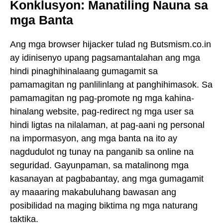
Konklusyon: Manatiling Nauna sa
mga Banta
Ang mga browser hijacker tulad ng Butsmism.co.in
ay idinisenyo upang pagsamantalahan ang mga
hindi pinaghihinalaang gumagamit sa
pamamagitan ng panlilinlang at panghihimasok. Sa
pamamagitan ng pag-promote ng mga kahina-
hinalang website, pag-redirect ng mga user sa
hindi ligtas na nilalaman, at pag-aani ng personal
na impormasyon, ang mga banta na ito ay
nagdudulot ng tunay na panganib sa online na
seguridad. Gayunpaman, sa matalinong mga
kasanayan at pagbabantay, ang mga gumagamit
ay maaaring makabuluhang bawasan ang
posibilidad na maging biktima ng mga naturang
taktika.