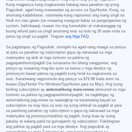
Kung magpasya kang magkansela habang nasa panahon ng iyong
Pagsubok, agad kang mawawalan ng access sa SpyHunter. Kung, sa
anumang kadahilanan, naniniwala kang naproseso ang isang singil na
hindi mo nais gawin (na maaaring mangyari batay sa pangangasiwa ng
system, halimbawa), maaari mo ring kanselahin at makatanggap ng
buong refund para sa singil anumang oras sa loob ng 30 araw mula sa
petsa ng singil sa pagbili. Tingnan
ang Mga FAQ
.
Sa pagtatapos ng Pagsubok, sisingilin ka agad nang maaga sa presyo
at para sa panahon ng subscription gaya ng nakasaad sa mga
materyales ng alok at mga tuntunin sa pahina ng
pagpaparehistro/pagbili (na isinasama rito bilang sanggunian; ang
presyo ay maaaring mag-iba ayon sa bansa o mga detalye ng
promosyon bawat pahina ng pagbili) kung hindi ka nagkansela sa
oras. Karaniwang nagsisimula ang presyo sa
$79.98
kada anim na
buwan (SpyHunter Pro Windows/SpyHunter para sa Mac). Ang iyong
biniling subscription ay
awtomatikong mare-renew
alinsunod sa mga
tuntunin sa pahina ng pagpaparehistro/pagbili, na nagbibigay ng
awtomatikong pag-renew sa naaangkop na karaniwang bayad sa
subscription na may bisa sa oras ng iyong orihinal na pagbili at para
sa parehong panahon ng subscription o gaya ng nakasaad sa mga
materyales ng promosyon/pahina ng pagbili, kung ikaw ay isang
patuloy at walang patid na gumagamit ng subscription. Pakitingnan
ang pahina ng pagbili para sa mga detalye. Ang pagsubok ay
napapailalim sa mga Tuntuning ito, ang iyong kasunduan sa