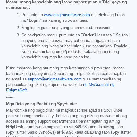
Maaari mong kanselahin ang isang subscription o Trial gaya ng
sumusunod:
Pumunta sa
www.enigmasoftware.com
at i-click ang buton
na
"Login"
sa kanang sulok sa itaas.
Mag-log in gamit ang iyong username at password.
Sa navigation menu, pumunta sa
"Order/Licenses."
Sa tabi
ng iyong order/lisensya, may button na magagamit para
kanselahin ang iyong subscription kung naaangkop. Paalala:
Kung marami kang order/produkto, kakailanganin mong
kanselahin ang mga ito nang paisa-isa.
Kung mayroon kang anumang mga katanungan o problema, maaari
kang makipag-ugnayan sa Suporta ng EnigmaSoft sa pamamagitan
ng email sa
support@enigmasoftware.com
o sa pamamagitan ng
pagbubukas ng tiket ng suporta sa website
ng MyAccount ng
EnigmaSoft
.
------
Mga Detalye ng Pagbili ng SpyHunter
Mayroon ka ring pagpipilian na mag-subscribe agad sa SpyHunter
para sa buong functionality, kabilang ang pag-alis ng malware at pag-
access sa aming support department sa pamamagitan ng aming
HelpDesk, karaniwang nagsisimula sa
$49.98
kada dalawang taon
(SpyHunter Basic Windows) at
$79.98
kada dalawang taon (SpyHunter