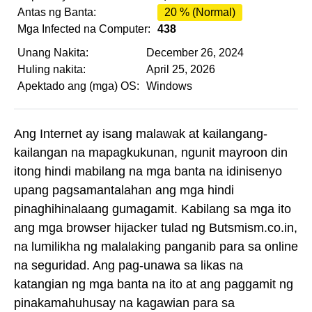
Antas ng Banta:
20 % (Normal)
Mga Infected na Computer:
438
Unang Nakita:
December 26, 2024
Huling nakita:
April 25, 2026
Apektado ang (mga) OS:
Windows
Ang Internet ay isang malawak at kailangang-
kailangan na mapagkukunan, ngunit mayroon din
itong hindi mabilang na mga banta na idinisenyo
upang pagsamantalahan ang mga hindi
pinaghihinalaang gumagamit. Kabilang sa mga ito
ang mga browser hijacker tulad ng Butsmism.co.in,
na lumilikha ng malalaking panganib para sa online
na seguridad. Ang pag-unawa sa likas na
katangian ng mga banta na ito at ang paggamit ng
pinakamahuhusay na kagawian para sa