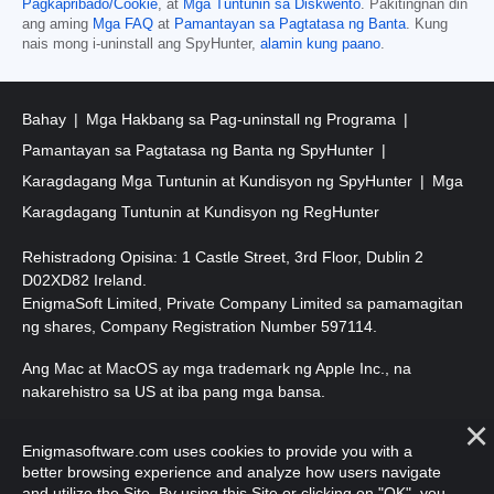
Pagkapribado/Cookie
, at
Mga Tuntunin sa Diskwento
. Pakitingnan din
ang aming
Mga FAQ
at
Pamantayan sa Pagtatasa ng Banta
. Kung
nais mong i-uninstall ang SpyHunter,
alamin kung paano
.
Bahay
Mga Hakbang sa Pag-uninstall ng Programa
Pamantayan sa Pagtatasa ng Banta ng SpyHunter
Karagdagang Mga Tuntunin at Kundisyon ng SpyHunter
Mga
Karagdagang Tuntunin at Kundisyon ng RegHunter
Rehistradong Opisina: 1 Castle Street, 3rd Floor, Dublin 2
D02XD82 Ireland.
EnigmaSoft Limited, Private Company Limited sa pamamagitan
ng shares, Company Registration Number 597114.
Ang Mac at MacOS ay mga trademark ng Apple Inc., na
nakarehistro sa US at iba pang mga bansa.
Copyright 2016-
2026
. EnigmaSoft Ltd. Lahat ng Karapatan ay
Enigmasoftware.com uses cookies to provide you with a
Nakalaan.
better browsing experience and analyze how users navigate
and utilize the Site. By using this Site or clicking on "OK", you