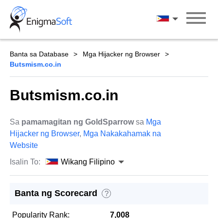
Skip
to
Wikang Filipin
content
Banta sa Database
Mga Hijacker ng Browser
Butsmism.co.in
Butsmism.co.in
Sa
pamamagitan ng GoldSparrow
sa
Mga
Hijacker ng Browser
,
Mga Nakakahamak na
Website
Isalin To:
Wikang Filipino
Banta ng Scorecard
?
Popularity Rank:
7,008