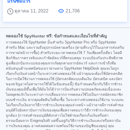
แรนซัมแวร์
ตุลาคม 11, 2022
21,706
ทดลองใช้ SpyHunter ฟรี: ข้อกำหนดและเงื่อนไขที่สำคัญ
การทดลองใช้ SpyHunter นั้นสำหรับ SpyHunter Pro หรือ SpyHunter
สำหรับ Mac และรวมถึงอุปกรณ์หลายเครื่อง (ตามที่ระบุไว้ในเอกสารส่งเสริม
การขาย/หน้าการซื้อ) สำหรับระยะเวลาทดลองใช้ 7 วันเพียงครั้งเดียว โดยมี
ฟังก์ชันการตรวจจับและกำจัดมัลแวร์ที่ครอบคลุม ระบบป้องกันประสิทธิภาพ
สูงเพื่อปกป้องระบบของคุณจากภัยคุกคามจากมัลแวร์ และการเข้าถึงทีม
สนับสนุนด้านเทคนิคของเราผ่านทาง SpyHunter HelpDesk คุณจะไม่ถูก
เรียกเก็บเงินล่วงหน้าในระหว่างช่วงทดลองใช้ แม้ว่าคุณจะต้องใช้บัตรเครดิต
ในการเปิดใช้งานการทดลองใช้ (บัตรเครดิตแบบเติมเงิน บัตรเดบิต และบัตร
ของขวัญอาจไม่สามารถใช้ได้ในข้อเสนอนี้) ข้อกำหนดเกี่ยวกับวิธีการชำระ
เงินของคุณมีขึ้นเพื่อให้มั่นใจได้ว่าการป้องกันความปลอดภัยจะต่อเนื่องและ
ไม่หยุดชะงักในระหว่างการเปลี่ยนจากการทดลองใช้ไปเป็นการสมัครสมาชิก
แบบชำระเงิน หากคุณตัดสินใจที่จะซื้อ ในระหว่างช่วงทดลองใช้งาน ระบบจะ
ไม่เรียกเก็บเงินจากวิธีการชำระเงินของคุณล่วงหน้า แม้ว่าอาจมีการส่งคำขอ
อนุมัติไปยังสถาบันการเงินของคุณเพื่อตรวจสอบว่าวิธีการชำระเงินของคุณ
ถูกต้อง (การส่งคำขออนุมัติดังกล่าวไม่ใช่คำขอเรียกเก็บเงินหรือค่า
ธรรมเนียมจาก EnigmaSoft แต่ขึ้นอยู่กับวิธีการชำระเงินและ/หรือสถาบัน
การเงินของคุณ อาจส่งผลต่อความพร้อมใช้งานของบัญชีของคุณ) คุณ