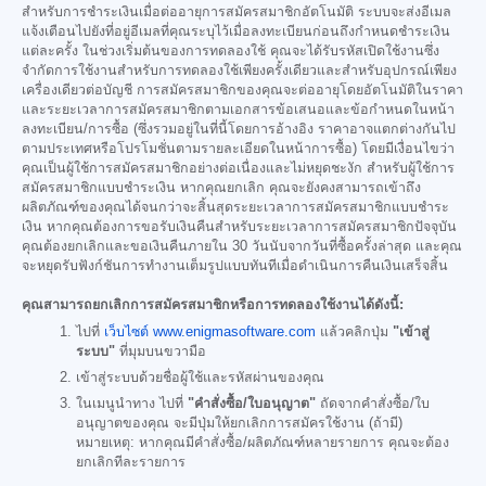
สำหรับการชำระเงินเมื่อต่ออายุการสมัครสมาชิกอัตโนมัติ ระบบจะส่งอีเมล
แจ้งเตือนไปยังที่อยู่อีเมลที่คุณระบุไว้เมื่อลงทะเบียนก่อนถึงกำหนดชำระเงิน
แต่ละครั้ง ในช่วงเริ่มต้นของการทดลองใช้ คุณจะได้รับรหัสเปิดใช้งานซึ่ง
จำกัดการใช้งานสำหรับการทดลองใช้เพียงครั้งเดียวและสำหรับอุปกรณ์เพียง
เครื่องเดียวต่อบัญชี การสมัครสมาชิกของคุณจะต่ออายุโดยอัตโนมัติในราคา
และระยะเวลาการสมัครสมาชิกตามเอกสารข้อเสนอและข้อกำหนดในหน้า
ลงทะเบียน/การซื้อ (ซึ่งรวมอยู่ในที่นี้โดยการอ้างอิง ราคาอาจแตกต่างกันไป
ตามประเทศหรือโปรโมชั่นตามรายละเอียดในหน้าการซื้อ) โดยมีเงื่อนไขว่า
คุณเป็นผู้ใช้การสมัครสมาชิกอย่างต่อเนื่องและไม่หยุดชะงัก สำหรับผู้ใช้การ
สมัครสมาชิกแบบชำระเงิน หากคุณยกเลิก คุณจะยังคงสามารถเข้าถึง
ผลิตภัณฑ์ของคุณได้จนกว่าจะสิ้นสุดระยะเวลาการสมัครสมาชิกแบบชำระ
เงิน หากคุณต้องการขอรับเงินคืนสำหรับระยะเวลาการสมัครสมาชิกปัจจุบัน
คุณต้องยกเลิกและขอเงินคืนภายใน 30 วันนับจากวันที่ซื้อครั้งล่าสุด และคุณ
จะหยุดรับฟังก์ชันการทำงานเต็มรูปแบบทันทีเมื่อดำเนินการคืนเงินเสร็จสิ้น
คุณสามารถยกเลิกการสมัครสมาชิกหรือการทดลองใช้งานได้ดังนี้:
ไปที่
เว็บไซต์ www.enigmasoftware.com
แล้วคลิกปุ่ม
"เข้าสู่
ระบบ"
ที่มุมบนขวามือ
เข้าสู่ระบบด้วยชื่อผู้ใช้และรหัสผ่านของคุณ
ในเมนูนำทาง ไปที่
"คำสั่งซื้อ/ใบอนุญาต"
ถัดจากคำสั่งซื้อ/ใบ
อนุญาตของคุณ จะมีปุ่มให้ยกเลิกการสมัครใช้งาน (ถ้ามี)
หมายเหตุ: หากคุณมีคำสั่งซื้อ/ผลิตภัณฑ์หลายรายการ คุณจะต้อง
ยกเลิกทีละรายการ