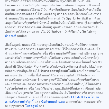
สามารถยกเลิกช่วงทดลองใช้งานผ่านส่วน MyAccount ในเว็บไซต์
EnigmaSoft สำหรับบัญชีของคุณ หรือโดยการติดต่อ EnigmaSoft ก่อนสิ้น
สุดระยะเวลาทดลองใช้งาน 7 วัน เพื่อหลีกเลี่ยงการเรียกเก็บเงินที่จะเกิดขึ้น
ทันทีหลังจากช่วงทดลองใช้งานหมดอายุ หากคุณตัดสินใจยกเลิกในระหว่าง
ช่วงทดลองใช้งาน คุณจะเสียสิทธิ์ในการเข้าถึง SpyHunter ทันที หากด้วย
เหตุผลใดก็ตามที่คุณเชื่อว่ามีการเรียกเก็บเงินที่คุณไม่ต้องการ (ซึ่งอาจเกิดขึ้น
จากการบริหารจัดการระบบ เป็นต้น) คุณสามารถยกเลิกและขอรับเงินคืน
เต็มจำนวนได้ตลอดเวลาภายใน 30 วันนับจากวันที่เรียกเก็บเงิน โปรดดู
คำถามที่
พบบ่อย
เมื่อสิ้นสุดช่วงทดลองใช้ คุณจะถูกเรียกเก็บเงินล่วงหน้าทันทีในราคาและ
สำหรับระยะเวลาการสมัครสมาชิกตามที่ระบุไว้ในเอกสารข้อเสนอและข้อ
กำหนดในหน้าลงทะเบียน/การซื้อ (ซึ่งรวมอยู่ในที่นี้โดยการอ้างอิง ราคาอาจ
แตกต่างกันไปตามประเทศหรือโปรโมชั่นตามรายละเอียดในหน้าการซื้อ)
หากคุณไม่ได้ยกเลิกภายในเวลาที่กำหนด โดยปกติราคาจะเริ่มต้นที่
$79.98
ต่อครึ่งปี (SpyHunter Pro สำหรับ Windows/SpyHunter สำหรับ Mac) การ
สมัครสมาชิกที่คุณซื้อจะได้
รับการต่ออายุโดยอัตโนมัติ
ตามข้อกำหนดใน
หน้าลงทะเบียน/การซื้อ ซึ่งกำหนดให้มีการต่ออายุอัตโนมัติในอัตราค่า
ธรรมเนียมการสมัครสมาชิกมาตรฐานที่ใช้บังคับในขณะที่คุณซื้อครั้งแรก
และสำหรับระยะเวลาการสมัครสมาชิกเดียวกันหรือตามที่ระบุไว้ในเอกสาร
โปรโมชั่น/หน้าการซื้อ โดยมีเงื่อนไขว่าคุณเป็นผู้ใช้ที่สมัครสมาชิกอย่างต่อ
เนื่องและไม่หยุดชะงัก โปรดดูรายละเอียดเพิ่มเติมในหน้าการซื้อ การทดลอง
ใช้อยู่ภายใต้ข้อกำหนดเหล่านี้ ข้อตกลงของคุณกับ
EULA/TOS
นโยบาย
ความเป็นส่วนตัว/คุกกี้
และ
ข้อกำหนดส่วนลด
หากคุณต้องการถอนการติด
ตั้ง SpyHunter
โปรดดูวิธี
การ