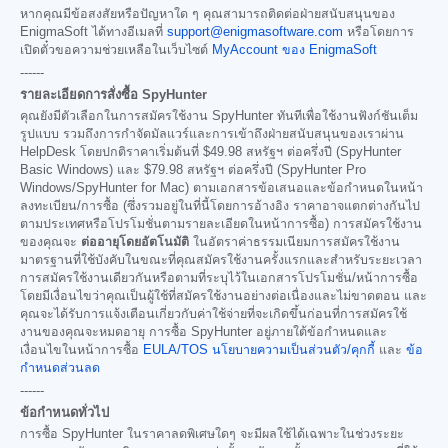
หากคุณมีข้อสงสัยหรือปัญหาใด ๆ คุณสามารถติดต่อฝ่ายสนับสนุนของ
EnigmaSoft ได้ทางอีเมลที่
support@enigmasoftware.com
หรือโดยการ
เปิดตั๋วขอความช่วยเหลือในเว็บไซต์
MyAccount ของ EnigmaSoft
------
รายละเอียดการสั่งซื้อ SpyHunter
คุณยังมีตัวเลือกในการสมัครใช้งาน SpyHunter ทันทีเพื่อใช้งานฟังก์ชันเต็ม
รูปแบบ รวมถึงการกำจัดมัลแวร์และการเข้าถึงฝ่ายสนับสนุนของเราผ่าน
HelpDesk โดยปกติราคาเริ่มต้นที่
$49.98
สหรัฐฯ ต่อครึ่งปี (SpyHunter
Basic Windows) และ
$79.98
สหรัฐฯ ต่อครึ่งปี (SpyHunter Pro
Windows/SpyHunter for Mac) ตามเอกสารข้อเสนอและข้อกำหนดในหน้า
ลงทะเบียน/การซื้อ (ซึ่งรวมอยู่ในที่นี้โดยการอ้างอิง ราคาอาจแตกต่างกันไป
ตามประเทศหรือโปรโมชั่นตามรายละเอียดในหน้าการซื้อ) การสมัครใช้งาน
ของคุณจะ
ต่ออายุโดยอัตโนมัติ
ในอัตราค่าธรรมเนียมการสมัครใช้งาน
มาตรฐานที่ใช้บังคับในขณะที่คุณสมัครใช้งานครั้งแรกและสำหรับระยะเวลา
การสมัครใช้งานเดียวกันหรือตามที่ระบุไว้ในเอกสารโปรโมชั่น/หน้าการซื้อ
โดยมีเงื่อนไขว่าคุณเป็นผู้ใช้ที่สมัครใช้งานอย่างต่อเนื่องและไม่ขาดตอน และ
คุณจะได้รับการแจ้งเตือนเกี่ยวกับค่าใช้จ่ายที่จะเกิดขึ้นก่อนที่การสมัครใช้
งานของคุณจะหมดอายุ การซื้อ SpyHunter อยู่ภายใต้ข้อกำหนดและ
เงื่อนไขในหน้าการซื้อ
EULA/TOS
นโยบายความเป็นส่วนตัว/คุกกี้
และ
ข้อ
กำหนดส่วนลด
------
ข้อกำหนดทั่วไป
การซื้อ SpyHunter ในราคาลดพิเศษใดๆ จะมีผลใช้ได้เฉพาะในช่วงระยะ