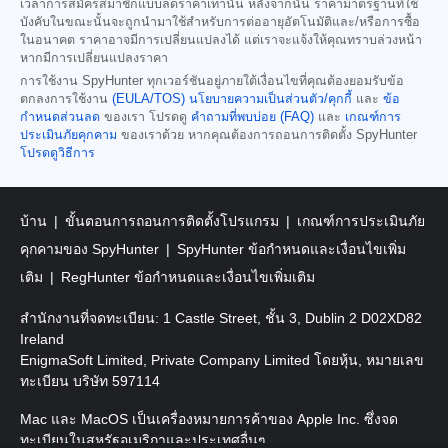
เวลาการสมัครสมาชิกแบบลดราคาเท่านั้น หลังจากนั้น ราคามาตรฐานที่ใช้
บังคับในขณะนั้นจะถูกนำมาใช้สำหรับการต่ออายุอัตโนมัติและ/หรือการซื้อ
ในอนาคต ราคาอาจมีการเปลี่ยนแปลงได้ แต่เราจะแจ้งให้คุณทราบล่วงหน้า
หากมีการเปลี่ยนแปลงราคา
การใช้งาน SpyHunter ทุกเวอร์ชันอยู่ภายใต้เงื่อนไขที่คุณต้องยอมรับข้อ
ตกลงการใช้งาน
(EULA/TOS)
นโยบายความเป็นส่วนตัว/คุกกี้
และ
ข้อ
กำหนดส่วนลด
ของเรา โปรดดู
คำถามที่พบบ่อย (FAQ)
และ
เกณฑ์การ
ประเมินภัยคุกคาม
ของเราด้วย หากคุณต้องการถอนการติดตั้ง SpyHunter
โปรดดูวิธีการ
บ้าน
ขั้นตอนการถอนการติดตั้งโปรแกรม
เกณฑ์การประเมินภัย
คุกคามของ SpyHunter
SpyHunter ข้อกำหนดและเงื่อนไขเพิ่ม
เติม
RegHunter ข้อกำหนดและเงื่อนไขเพิ่มเติม
สำนักงานที่จดทะเบียน: 1 Castle Street, ชั้น 3, Dublin 2 D02XD82
Ireland
EnigmaSoft Limited, Private Company Limited โดยหุ้น, หมายเลข
ทะเบียน บริษัท 597114
Mac และ MacOS เป็นเครื่องหมายการค้าของ Apple Inc. ซึ่งจด
ทะเบียนในสหรัฐอเมริกาและประเทศอื่นๆ