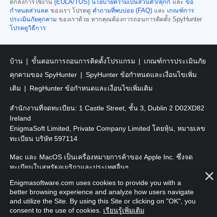
ตกลงการใช้งาน
(EULA/TOS)
นโยบายความเป็นส่วนตัว/คุกกี้
และ
ข้อ
กำหนดส่วนลด
ของเรา โปรดดู
คำถามที่พบบ่อย (FAQ)
และ
เกณฑ์การ
ประเมินภัยคุกคาม
ของเราด้วย หากคุณต้องการถอนการติดตั้ง SpyHunter
โปรดดูวิธีการ
บ้าน
ขั้นตอนการถอนการติดตั้งโปรแกรม
เกณฑ์การประเมินภัย
คุกคามของ SpyHunter
SpyHunter ข้อกำหนดและเงื่อนไขเพิ่ม
เติม
RegHunter ข้อกำหนดและเงื่อนไขเพิ่มเติม
สำนักงานที่จดทะเบียน: 1 Castle Street, ชั้น 3, Dublin 2 D02XD82
Ireland
EnigmaSoft Limited, Private Company Limited โดยหุ้น, หมายเลข
ทะเบียน บริษัท 597114
Mac และ MacOS เป็นเครื่องหมายการค้าของ Apple Inc. ซึ่งจด
ทะเบียนในสหรัฐอเมริกาและประเทศอื่นๆ
Enigmasoftware.com uses cookies to provide you with a
ลิขสิทธิ์ 2016-
2026
EnigmaSoft Ltd. สงวนลิขสิทธิ์
better browsing experience and analyze how users navigate
and utilize the Site. By using this Site or clicking on "OK", you
consent to the use of cookies.
เรียนรู้เพิ่มเติม