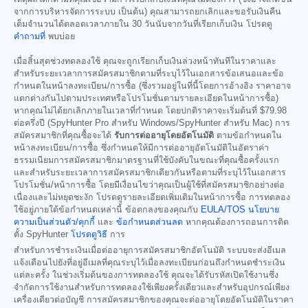
จากการบริหารจัดการระบบ เป็นต้น) คุณสามารถยกเลิกและขอรับเงินคืน
เต็มจำนวนได้ตลอดเวลาภายใน 30 วันนับจากวันที่เรียกเก็บเงิน โปรดดู
คำถามที่
พบบ่อย
เมื่อสิ้นสุดช่วงทดลองใช้ คุณจะถูกเรียกเก็บเงินล่วงหน้าทันทีในราคาและ
สำหรับระยะเวลาการสมัครสมาชิกตามที่ระบุไว้ในเอกสารข้อเสนอและข้อ
กำหนดในหน้าลงทะเบียน/การซื้อ (ซึ่งรวมอยู่ในที่นี้โดยการอ้างอิง ราคาอาจ
แตกต่างกันไปตามประเทศหรือโปรโมชั่นตามรายละเอียดในหน้าการซื้อ)
หากคุณไม่ได้ยกเลิกภายในเวลาที่กำหนด โดยปกติราคาจะเริ่มต้นที่
$79.98
ต่อครึ่งปี (SpyHunter Pro สำหรับ Windows/SpyHunter สำหรับ Mac) การ
สมัครสมาชิกที่คุณซื้อจะได้
รับการต่ออายุโดยอัตโนมัติ
ตามข้อกำหนดใน
หน้าลงทะเบียน/การซื้อ ซึ่งกำหนดให้มีการต่ออายุอัตโนมัติในอัตราค่า
ธรรมเนียมการสมัครสมาชิกมาตรฐานที่ใช้บังคับในขณะที่คุณซื้อครั้งแรก
และสำหรับระยะเวลาการสมัครสมาชิกเดียวกันหรือตามที่ระบุไว้ในเอกสาร
โปรโมชั่น/หน้าการซื้อ โดยมีเงื่อนไขว่าคุณเป็นผู้ใช้ที่สมัครสมาชิกอย่างต่อ
เนื่องและไม่หยุดชะงัก โปรดดูรายละเอียดเพิ่มเติมในหน้าการซื้อ การทดลอง
ใช้อยู่ภายใต้ข้อกำหนดเหล่านี้ ข้อตกลงของคุณกับ
EULA/TOS
นโยบาย
ความเป็นส่วนตัว/คุกกี้
และ
ข้อกำหนดส่วนลด
หากคุณต้องการถอนการติด
ตั้ง SpyHunter
โปรดดูวิธี
การ
สำหรับการชำระเงินเมื่อต่ออายุการสมัครสมาชิกอัตโนมัติ ระบบจะส่งอีเมล
แจ้งเตือนไปยังที่อยู่อีเมลที่คุณระบุไว้เมื่อลงทะเบียนก่อนถึงกำหนดชำระเงิน
แต่ละครั้ง ในช่วงเริ่มต้นของการทดลองใช้ คุณจะได้รับรหัสเปิดใช้งานซึ่ง
จำกัดการใช้งานสำหรับการทดลองใช้เพียงครั้งเดียวและสำหรับอุปกรณ์เพียง
เครื่องเดียวต่อบัญชี การสมัครสมาชิกของคุณจะต่ออายุโดยอัตโนมัติในราคา