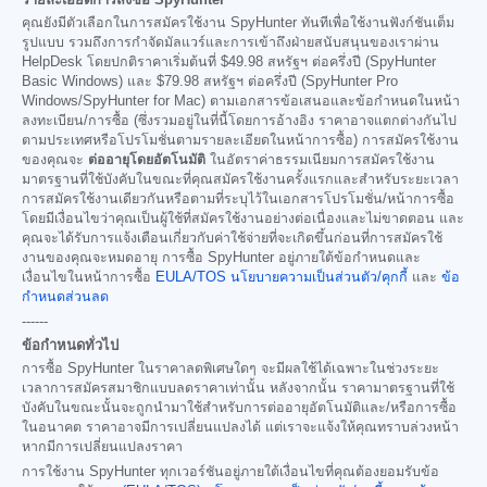
คุณยังมีตัวเลือกในการสมัครใช้งาน SpyHunter ทันทีเพื่อใช้งานฟังก์ชันเต็ม
รูปแบบ รวมถึงการกำจัดมัลแวร์และการเข้าถึงฝ่ายสนับสนุนของเราผ่าน
HelpDesk โดยปกติราคาเริ่มต้นที่
$49.98
สหรัฐฯ ต่อครึ่งปี (SpyHunter
Basic Windows) และ
$79.98
สหรัฐฯ ต่อครึ่งปี (SpyHunter Pro
Windows/SpyHunter for Mac) ตามเอกสารข้อเสนอและข้อกำหนดในหน้า
ลงทะเบียน/การซื้อ (ซึ่งรวมอยู่ในที่นี้โดยการอ้างอิง ราคาอาจแตกต่างกันไป
ตามประเทศหรือโปรโมชั่นตามรายละเอียดในหน้าการซื้อ) การสมัครใช้งาน
ของคุณจะ
ต่ออายุโดยอัตโนมัติ
ในอัตราค่าธรรมเนียมการสมัครใช้งาน
มาตรฐานที่ใช้บังคับในขณะที่คุณสมัครใช้งานครั้งแรกและสำหรับระยะเวลา
การสมัครใช้งานเดียวกันหรือตามที่ระบุไว้ในเอกสารโปรโมชั่น/หน้าการซื้อ
โดยมีเงื่อนไขว่าคุณเป็นผู้ใช้ที่สมัครใช้งานอย่างต่อเนื่องและไม่ขาดตอน และ
คุณจะได้รับการแจ้งเตือนเกี่ยวกับค่าใช้จ่ายที่จะเกิดขึ้นก่อนที่การสมัครใช้
งานของคุณจะหมดอายุ การซื้อ SpyHunter อยู่ภายใต้ข้อกำหนดและ
เงื่อนไขในหน้าการซื้อ
EULA/TOS
นโยบายความเป็นส่วนตัว/คุกกี้
และ
ข้อ
กำหนดส่วนลด
------
ข้อกำหนดทั่วไป
การซื้อ SpyHunter ในราคาลดพิเศษใดๆ จะมีผลใช้ได้เฉพาะในช่วงระยะ
เวลาการสมัครสมาชิกแบบลดราคาเท่านั้น หลังจากนั้น ราคามาตรฐานที่ใช้
บังคับในขณะนั้นจะถูกนำมาใช้สำหรับการต่ออายุอัตโนมัติและ/หรือการซื้อ
ในอนาคต ราคาอาจมีการเปลี่ยนแปลงได้ แต่เราจะแจ้งให้คุณทราบล่วงหน้า
หากมีการเปลี่ยนแปลงราคา
การใช้งาน SpyHunter ทุกเวอร์ชันอยู่ภายใต้เงื่อนไขที่คุณต้องยอมรับข้อ