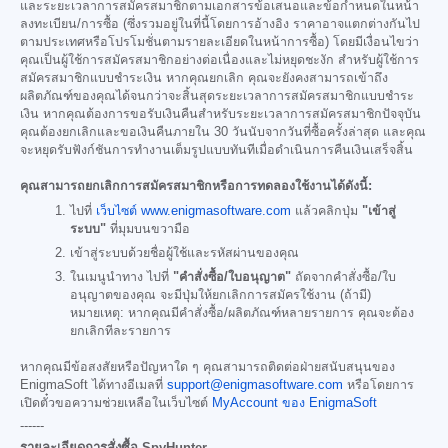
และระยะเวลาการสมัครสมาชิกตามเอกสารข้อเสนอและข้อกำหนดในหน้า
ลงทะเบียน/การซื้อ (ซึ่งรวมอยู่ในที่นี้โดยการอ้างอิง ราคาอาจแตกต่างกันไป
ตามประเทศหรือโปรโมชั่นตามรายละเอียดในหน้าการซื้อ) โดยมีเงื่อนไขว่า
คุณเป็นผู้ใช้การสมัครสมาชิกอย่างต่อเนื่องและไม่หยุดชะงัก สำหรับผู้ใช้การ
สมัครสมาชิกแบบชำระเงิน หากคุณยกเลิก คุณจะยังคงสามารถเข้าถึง
ผลิตภัณฑ์ของคุณได้จนกว่าจะสิ้นสุดระยะเวลาการสมัครสมาชิกแบบชำระ
เงิน หากคุณต้องการขอรับเงินคืนสำหรับระยะเวลาการสมัครสมาชิกปัจจุบัน
คุณต้องยกเลิกและขอเงินคืนภายใน 30 วันนับจากวันที่ซื้อครั้งล่าสุด และคุณ
จะหยุดรับฟังก์ชันการทำงานเต็มรูปแบบทันทีเมื่อดำเนินการคืนเงินเสร็จสิ้น
คุณสามารถยกเลิกการสมัครสมาชิกหรือการทดลองใช้งานได้ดังนี้:
ไปที่
เว็บไซต์ www.enigmasoftware.com
แล้วคลิกปุ่ม
"เข้าสู่
ระบบ"
ที่มุมบนขวามือ
เข้าสู่ระบบด้วยชื่อผู้ใช้และรหัสผ่านของคุณ
ในเมนูนำทาง ไปที่
"คำสั่งซื้อ/ใบอนุญาต"
ถัดจากคำสั่งซื้อ/ใบ
อนุญาตของคุณ จะมีปุ่มให้ยกเลิกการสมัครใช้งาน (ถ้ามี)
หมายเหตุ: หากคุณมีคำสั่งซื้อ/ผลิตภัณฑ์หลายรายการ คุณจะต้อง
ยกเลิกทีละรายการ
หากคุณมีข้อสงสัยหรือปัญหาใด ๆ คุณสามารถติดต่อฝ่ายสนับสนุนของ
EnigmaSoft ได้ทางอีเมลที่
support@enigmasoftware.com
หรือโดยการ
เปิดตั๋วขอความช่วยเหลือในเว็บไซต์
MyAccount ของ EnigmaSoft
------
รายละเอียดการสั่งซื้อ SpyHunter