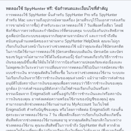
ทดลองใช้ SpyHunter ฟรี: ข้อกำหนดและเงื่อนไขที่สำคัญ
การทดลองใช้ SpyHunter นั้นสำหรับ SpyHunter Pro หรือ SpyHunter
สำหรับ Mac และรวมถึงอุปกรณ์หลายเครื่อง (ตามที่ระบุไว้ในเอกสารส่งเสริม
การขาย/หน้าการซื้อ) สำหรับระยะเวลาทดลองใช้ 7 วันเพียงครั้งเดียว โดยมี
ฟังก์ชันการตรวจจับและกำจัดมัลแวร์ที่ครอบคลุม ระบบป้องกันประสิทธิภาพ
สูงเพื่อปกป้องระบบของคุณจากภัยคุกคามจากมัลแวร์ และการเข้าถึงทีม
สนับสนุนด้านเทคนิคของเราผ่านทาง SpyHunter HelpDesk คุณจะไม่ถูก
เรียกเก็บเงินล่วงหน้าในระหว่างช่วงทดลองใช้ แม้ว่าคุณจะต้องใช้บัตรเครดิต
ในการเปิดใช้งานการทดลองใช้ (บัตรเครดิตแบบเติมเงิน บัตรเดบิต และบัตร
ของขวัญอาจไม่สามารถใช้ได้ในข้อเสนอนี้) ข้อกำหนดเกี่ยวกับวิธีการชำระ
เงินของคุณมีขึ้นเพื่อให้มั่นใจได้ว่าการป้องกันความปลอดภัยจะต่อเนื่องและ
ไม่หยุดชะงักในระหว่างการเปลี่ยนจากการทดลองใช้ไปเป็นการสมัครสมาชิก
แบบชำระเงิน หากคุณตัดสินใจที่จะซื้อ ในระหว่างช่วงทดลองใช้งาน ระบบจะ
ไม่เรียกเก็บเงินจากวิธีการชำระเงินของคุณล่วงหน้า แม้ว่าอาจมีการส่งคำขอ
อนุมัติไปยังสถาบันการเงินของคุณเพื่อตรวจสอบว่าวิธีการชำระเงินของคุณ
ถูกต้อง (การส่งคำขออนุมัติดังกล่าวไม่ใช่คำขอเรียกเก็บเงินหรือค่า
ธรรมเนียมจาก EnigmaSoft แต่ขึ้นอยู่กับวิธีการชำระเงินและ/หรือสถาบัน
การเงินของคุณ อาจส่งผลต่อความพร้อมใช้งานของบัญชีของคุณ) คุณ
สามารถยกเลิกช่วงทดลองใช้งานผ่านส่วน MyAccount ในเว็บไซต์
EnigmaSoft สำหรับบัญชีของคุณ หรือโดยการติดต่อ EnigmaSoft ก่อนสิ้น
สุดระยะเวลาทดลองใช้งาน 7 วัน เพื่อหลีกเลี่ยงการเรียกเก็บเงินที่จะเกิดขึ้น
ทันทีหลังจากช่วงทดลองใช้งานหมดอายุ หากคุณตัดสินใจยกเลิกในระหว่าง
ช่วงทดลองใช้งาน คุณจะเสียสิทธิ์ในการเข้าถึง SpyHunter ทันที หากด้วย
เหตุผลใดก็ตามที่คุณเชื่อว่ามีการเรียกเก็บเงินที่คุณไม่ต้องการ (ซึ่งอาจเกิดขึ้น