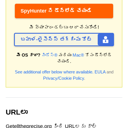
SpyHunter ని డౌన్‌లోడ్ చేయండి
మీ వ్యాపారం డబ్బు ఆదా చేసుకోండి!
బహుళ-లైసెన్స్ తగ్గింపు కోట్
మీ OS కాదా?
విండోస్®
మరియు
Mac®
కోసం డౌన్‌లోడ్
చేయండి.
See additional offer below where available.
EULA
and
Privacy/Cookie Policy
.
URLలు
Getelltheprecise.org కింది URLలకు కాల్