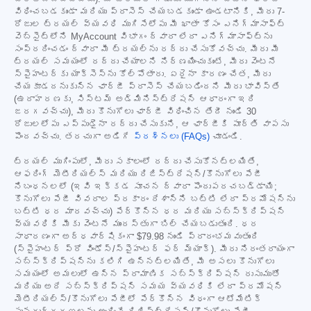
విధించబడకుండా మరియు ప్రాసెస్ చేయబడకుండా ఉండటానికి, మీరు 7-
రోజుల ట్రయల్ వ్యవధి ముగిసేలోపు మీ ఖాతా కోసం ఎనిగ్మాసాఫ్ట్
వెబ్‌సైట్‌లోని MyAccount విభాగం ద్వారా లేదా ఎనిగ్మాసాఫ్ట్‌ను
సంప్రదించడం ద్వారా మీ ట్రయల్‌ను రద్దు చేసుకోవచ్చు. మీరు మీ
ట్రయల్ సమయంలో రద్దు చేయాలని నిర్ణయించుకుంటే, మీరు వెంటనే
స్పైహంటర్‌కు యాక్సెస్‌ను కోల్పోతారు. ఏదైనా కారణం చేత, మీరు
చేయకూడదనుకున్న ఛార్జీ ప్రాసెస్ చేయబడిందని మీరు భావిస్తే
(ఉదాహరణకు, సిస్టమ్ అడ్మినిస్ట్రేషన్ ఆధారంగా ఇది
జరగవచ్చు), మీరు కొనుగోలు ఛార్జీ విధించిన తేదీ నుండి 30
రోజులలోపు ఎప్పుడైనా రద్దు చేసుకుని, ఆ ఛార్జీకి పూర్తి వాపసు
పొందవచ్చు. తరచుగా అడిగే
ప్రశ్నలు (FAQs)
చూడండి.
ట్రయల్ ముగింపులో, మీరు సకాలంలో రద్దు చేసుకోనట్లయితే,
ఆఫరింగ్ మెటీరియల్స్ మరియు రిజిస్ట్రేషన్/కొనుగోలు పేజీ
నిబంధనలలో (ఇవి ఇక్కడ సూచన ద్వారా పొందుపరచబడ్డాయి;
కొనుగోలు పేజీ వివరాల ప్రకారం దేశాన్ని బట్టి లేదా ప్రమోషన్‌ను
బట్టి ధర మారవచ్చు) పేర్కొన్న ధర మరియు సబ్‌స్క్రిప్షన్
వ్యవధికి మీకు వెంటనే ముందస్తుగా బిల్ చేయబడుతుంది. ధర
సాధారణంగా అర్ధవార్షికంగా
$79.98
నుండి ప్రారంభమవుతుంది
(స్పైహంటర్ ప్రో విండోస్/స్పైహంటర్ ఫర్ మ్యాక్). మీరు నిరంతరాయంగా
సబ్‌స్క్రిప్షన్‌ను కలిగి ఉన్నట్లయితే, మీ అసలు కొనుగోలు
సమయంలో అమలులో ఉన్న ప్రామాణిక సబ్‌స్క్రిప్షన్ రుసుముతో
మరియు అదే సబ్‌స్క్రిప్షన్ సమయ వ్యవధికి లేదా ప్రమోషన్
మెటీరియల్స్/కొనుగోలు పేజీలో పేర్కొన్న విధంగా ఆటోమేటిక్