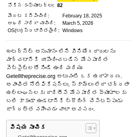
సోకిన కంప్యూటర్లు:
82
మొదట కనిపించింది:
February 18, 2025
ఆఖరి సారిగా చూచింది:
March 5, 2026
OS(లు) ప్రభావితమైంది:
Windows
ఇంటర్నెట్ అనుమానం లేని వినియోగదారులను
మార్చటానికి రూపొందించబడిన మోసపూరిత
వెబ్‌సైట్‌లతో నిండి ఉంది మరియు
Getelltheprecise.org అటువంటి ఒక ఉదాహరణ.
అవాంఛిత నోటిఫికేషన్‌లు, స్కామ్‌లు లేదా భద్రతా
ఉల్లంఘనలకు దారితీసే మోసపూరిత వ్యూహాలకు
బలి కాకుండా ఉండటానికి బ్రౌజింగ్ చేసేటప్పుడు
జాగ్రత్త వహించడం చాలా అవసరం.
విషయ సూచిక