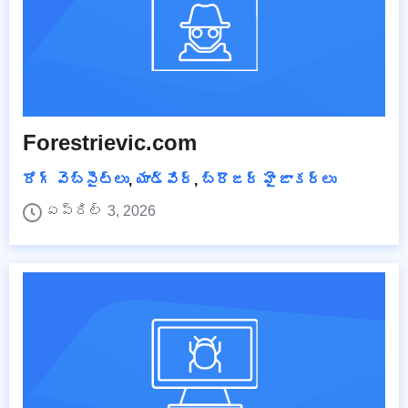
Forestrievic.com
రోగ్ వెబ్‌సైట్‌లు
,
యాడ్వేర్
,
బ్రౌజర్ హైజాకర్లు
ఏప్రిల్ 3, 2026