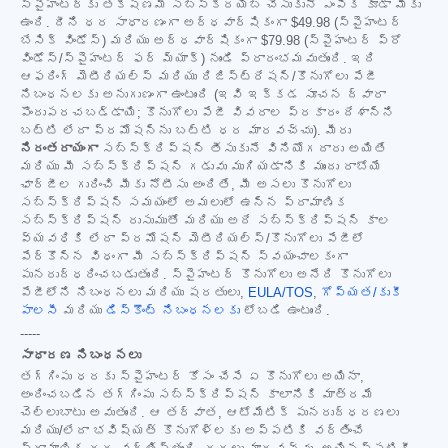
స్పైహంటర్‌కు తక్షణమే సబ్‌స్క్రయిబ్ చేసుకునే ఎంపిక కూడా మీకు
ఉంది. దీని ధర సాధారణంగా అర్ధవార్షికంగా
$49.98
(స్పైహంటర్
బేసిక్ విండోస్) మరియు అర్ధవార్షికంగా
$79.98
(స్పైహంటర్ ప్రో
విండోస్/స్పైహంటర్ ఫర్ మ్యాక్) నుండి ప్రారంభమవుతుంది. ఇది
ఆఫరింగ్ మెటీరియల్స్ మరియు రిజిస్ట్రేషన్/కొనుగోలు పేజీ
నిబంధనలకు అనుగుణంగా ఉంటుంది (ఇవి ఇక్కడ సూచన ద్వారా
పొందుపరచబడ్డాయి; కొనుగోలు పేజీ వివరాల ప్రకారం దేశాన్ని
బట్టి లేదా ప్రమోషన్‌ను బట్టి ధర మారవచ్చు). మీరు
నిరంతరాయంగా
సబ్‌స్క్రిప్షన్ తీసుకునే వినియోగదారు అయితే
మరియు మీ సబ్‌స్క్రిప్షన్ గడువు ముగియడానికి ముందు రాబోయే
ఛార్జీల గురించి మీకు నోటీసు అందితే, మీ అసలు కొనుగోలు
సబ్‌స్క్రిప్షన్ సమయంలో అమలులో ఉన్న ప్రామాణిక
సబ్‌స్క్రిప్షన్ రుసుముతో మరియు అదే సబ్‌స్క్రిప్షన్ కాల
వ్యవధికి లేదా ప్రమోషన్ మెటీరియల్స్/కొనుగోలు పేజీలో
పేర్కొన్న విధంగా మీ సబ్‌స్క్రిప్షన్ స్వయంచాలకంగా
పునరుద్ధరించబడుతుంది. స్పైహంటర్ కొనుగోలు అనేది కొనుగోలు
పేజీలోని నిబంధనలు మరియు షరతులు,
EULA/TOS
,
గోప్యత/కుకీ
పాలసీ
మరియు
డిస్కౌంట్ నిబంధనలకు
లోబడి ఉంటుంది.
-----
సాధారణ నిబంధనలు
తగ్గింపు ధరకు స్పైహంటర్ కోసం చేసే ఏ కొనుగోలు అయినా,
అందించబడిన తగ్గింపు సబ్‌స్క్రిప్షన్ కాలానికి మాత్రమే
చెల్లుబాటు అవుతుంది. ఆ తర్వాత, ఆటోమేటిక్ పునరుద్ధరణలు
మరియు/లేదా భవిష్యత్ కొనుగోళ్లకు అప్పటికి వర్తించే