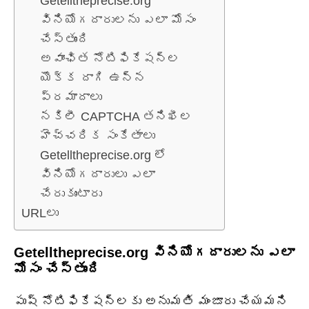
Getelltheprecise.org
వినియోగదారులను ఎలా మోసం
చేస్తుంది
అవాంఛిత నోటిఫికేషన్ల
యొక్క దాగి ఉన్న
ప్రమాదాలు
నకిలీ CAPTCHA తనిఖీల
హెచ్చరిక సంకేతాలు
Getelltheprecise.org లో
వినియోగదారులు ఎలా
చేరుకుంటారు
URLలు
Getelltheprecise.org వినియోగదారులను ఎలా
మోసం చేస్తుంది
పుష్ నోటిఫికేషన్లకు అనుమతి మంజూరు చేయమని