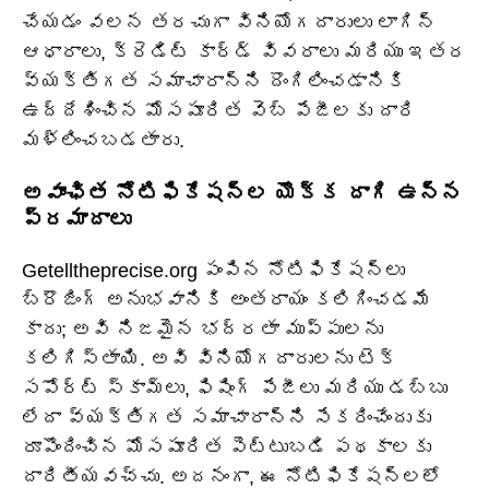
చేయడం వలన తరచుగా వినియోగదారులు లాగిన్
ఆధారాలు, క్రెడిట్ కార్డ్ వివరాలు మరియు ఇతర
వ్యక్తిగత సమాచారాన్ని దొంగిలించడానికి
ఉద్దేశించిన మోసపూరిత వెబ్ పేజీలకు దారి
మళ్లించబడతారు.
అవాంఛిత నోటిఫికేషన్ల యొక్క దాగి ఉన్న
ప్రమాదాలు
Getelltheprecise.org పంపిన నోటిఫికేషన్‌లు
బ్రౌజింగ్ అనుభవానికి అంతరాయం కలిగించడమే
కాదు; అవి నిజమైన భద్రతా ముప్పులను
కలిగిస్తాయి. అవి వినియోగదారులను టెక్
సపోర్ట్ స్కామ్‌లు, ఫిషింగ్ పేజీలు మరియు డబ్బు
లేదా వ్యక్తిగత సమాచారాన్ని సేకరించేందుకు
రూపొందించిన మోసపూరిత పెట్టుబడి పథకాలకు
దారితీయవచ్చు. అదనంగా, ఈ నోటిఫికేషన్‌లలో