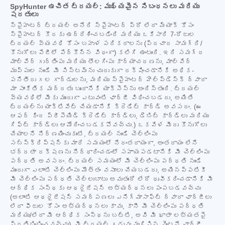
SpyHunter ఉచిత ట్రయల్: ముఖ్యమైన నిబంధనలు మరియు
షరతులు
స్పైహంటర్ ట్రయల్ అనేది స్పైహంటర్ ప్రో లేదా మ్యాక్ కోసం
స్పైహంటర్ కొరకు ఉద్దేశించబడింది మరియు ఒకేసారి 7-రోజుల
ట్రయల్ వ్యవధి కోసం బహుళ పరికరాలను (ప్రచార సామగ్రి/
కొనుగోలు పేజీలో పేర్కొన్న విధంగా) కలిగి ఉంటుంది. ఇది సమగ్ర
మాల్వేర్ గుర్తింపు మరియు తొలగింపు కార్యాచరణను, మాల్వేర్
ముప్పుల నుండి మీ సిస్టమ్‌ను చురుకుగా రక్షించడానికి అధిక-
పనితీరు గల గార్డులను, మరియు స్పైహంటర్ హెల్ప్‌డెస్క్ ద్వారా
మా సాంకేతిక మద్దతు బృందానికి యాక్సెస్‌ను అందిస్తుంది. ట్రయల్
వ్యవధిలో మీకు ముందుగా ఎటువంటి ఛార్జీ విధించబడదు, అయితే
ట్రయల్‌ను యాక్టివేట్ చేయడానికి క్రెడిట్ కార్డ్ అవసరం. (ఈ
ఆఫర్ కింద ప్రీపెయిడ్ క్రెడిట్ కార్డ్‌లు, డెబిట్ కార్డ్‌లు మరియు
గిఫ్ట్ కార్డ్‌లు ఆమోదించబడకపోవచ్చు.) ఒకవేళ మీరు కొనుగోలు
చేయాలని నిర్ణయించుకుంటే, ట్రయల్ నుండి చెల్లింపు
సబ్‌స్క్రిప్షన్‌కు మారే సమయంలో నిరంతరాయంగా, అంతరాయం లేని
భద్రతా రక్షణను నిర్ధారించడంలో సహాయపడటానికి మీ చెల్లింపు
పద్ధతి అవసరం. ట్రయల్ సమయంలో మీ చెల్లింపు పద్ధతి నుండి
ముందుగా ఎలాంటి చెల్లింపు మొత్తం వసూలు చేయబడదు, అయినప్పటికీ
మీ చెల్లింపు పద్ధతి చెల్లుబాటు అవుతుందో లేదో ధృవీకరించడానికి మీ
ఆర్థిక సంస్థకు ఆథరైజేషన్ అభ్యర్థనలు పంపబడవచ్చు
(అలాంటి ఆథరైజేషన్ సమర్పణలు ఎనిగ్మాసాఫ్ట్ ద్వారా ఛార్జీలు
లేదా ఫీజుల కోసం అభ్యర్థనలు కావు, కానీ మీ చెల్లింపు పద్ధతి
మరియు/లేదా మీ ఆర్థిక సంస్థను బట్టి, అవి మీ ఖాతా లభ్యతపై
ప్రతిబింబించవచ్చు). మీ ట్రయల్ గడువు ముగిసిన వెంటనే ఛార్జీ