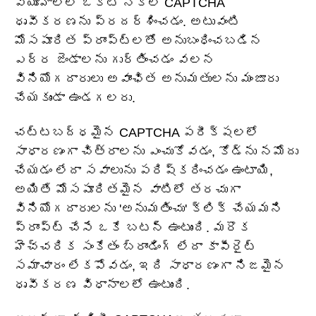
వ్యూహాలలో ఒకటి నకిలీ CAPTCHA
ధృవీకరణను ప్రదర్శించడం. అటువంటి
మోసపూరిత ప్రాంప్ట్‌లతో అనుబంధించబడిన
ఎర్ర జెండాలను గుర్తించడం వలన
వినియోగదారులు అవాంఛిత అనుమతులను మంజూరు
చేయకుండా ఉండగలరు.
చట్టబద్ధమైన CAPTCHA పరీక్షలలో
సాధారణంగా చిత్రాలను ఎంచుకోవడం, కోడ్‌ను నమోదు
చేయడం లేదా సవాలును పరిష్కరించడం ఉంటాయి,
అయితే మోసపూరితమైన వాటిలో తరచుగా
వినియోగదారులను 'అనుమతించు' క్లిక్ చేయమని
ప్రాంప్ట్ చేసే ఒకే బటన్ ఉంటుంది. మరొక
హెచ్చరిక సంకేతం బ్రాండింగ్ లేదా కాపీరైట్
సమాచారం లేకపోవడం, ఇది సాధారణంగా నిజమైన
ధృవీకరణ విధానాలలో ఉంటుంది.