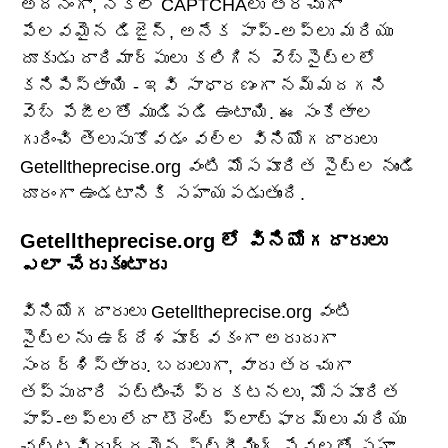
అదనంగా, నకిలీ CAPTCHAలు తరచుగా
పేలవమైన డిజైన్, అనేక పాప్-అప్‌లు మరియు
దూకుడు దారిమార్పులు కలిగిన వెబ్‌సైట్‌లలో
కనిపిస్తాయి - ఇవి సాధారణంగా నమ్మదగని
వెబ్ పేజీలతో ముడిపడి ఉంటాయి. ఈ సంకేతాల
గురించి తెలుసుకోవడం వల్ల వినియోగదారులు
Getelltheprecise.org వంటి మోసపూరిత సైట్‌ల నుండి
దూరంగా ఉండటానికి సహాయపడుతుంది.
Getelltheprecise.org లో వినియోగదారులు
ఎలా చేరుకుంటారు
వినియోగదారులు Getelltheprecise.org వంటి
సైట్‌లను ఉద్దేశపూర్వకంగా అరుదుగా
సందర్శిస్తారు. బదులుగా, వారు తరచుగా
తప్పుదారి పట్టించే ప్రకటనలు, మోసపూరిత
పాప్-అప్‌లు లేదా టొరెంట్ ప్లాట్‌ఫారమ్‌లు మరియు
చట్టవిరుద్ధమైన స్ట్రీమింగ్ సేవలతో సహా