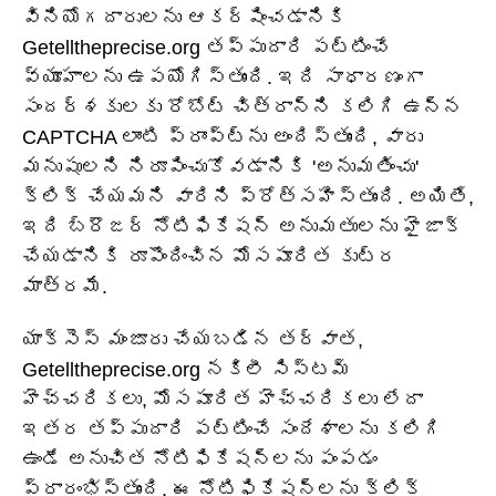
వినియోగదారులను ఆకర్షించడానికి
Getelltheprecise.org తప్పుదారి పట్టించే
వ్యూహాలను ఉపయోగిస్తుంది. ఇది సాధారణంగా
సందర్శకులకు రోబోట్ చిత్రాన్ని కలిగి ఉన్న
CAPTCHA లాంటి ప్రాంప్ట్‌ను అందిస్తుంది, వారు
మనుషులని నిరూపించుకోవడానికి 'అనుమతించు'
క్లిక్ చేయమని వారిని ప్రోత్సహిస్తుంది. అయితే,
ఇది బ్రౌజర్ నోటిఫికేషన్ అనుమతులను హైజాక్
చేయడానికి రూపొందించిన మోసపూరిత కుట్ర
మాత్రమే.
యాక్సెస్ మంజూరు చేయబడిన తర్వాత,
Getelltheprecise.org నకిలీ సిస్టమ్
హెచ్చరికలు, మోసపూరిత హెచ్చరికలు లేదా
ఇతర తప్పుదారి పట్టించే సందేశాలను కలిగి
ఉండే అనుచిత నోటిఫికేషన్‌లను పంపడం
ప్రారంభిస్తుంది. ఈ నోటిఫికేషన్‌లను క్లిక్