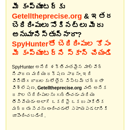
మీ కంప్యూటర్‌కు
Getelltheprecise.org
& ఇతర
బెదిరింపులు సోకినట్లు మీరు
అనుమానిస్తున్నారా?
SpyHunterతో బెదిరింపుల కోసం
మీ కంప్యూటర్‌ని స్కాన్ చేయండి
SpyHunter అనేది శక్తివంతమైన మాల్వేర్
నివారణ మరియు రక్షణ సాధనం, ఇది
వినియోగదారులకు లోతైన సిస్టమ్ భద్రతా
విశ్లేషణ,
Getelltheprecise.org
వంటి అనేక
రకాల బెదిరింపులను గుర్తించడం మరియు
తీసివేయడం అలాగే ఒకరిపై ఒకరు సాంకేతిక
మద్దతు సేవను అందించడంలో సహాయపడటానికి
రూపొందించబడింది.