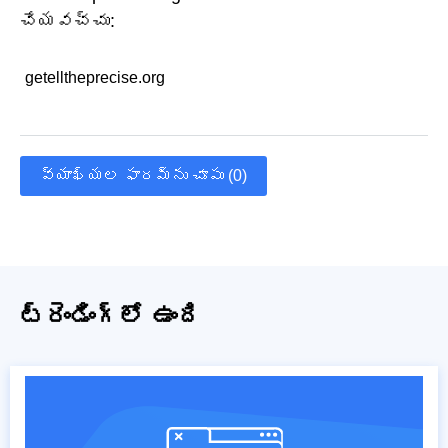
చేయవచ్చు:
getelltheprecise.org
వ్యాఖ్యల ఫారమ్‌ను చూపు (0)
ట్రెండింగ్‌లో ఉంది