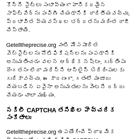
కొన్ని సైట్‌లు సంభావ్యంగా హానికరమైన
సాఫ్ట్‌వేర్‌ను పంపిణీ చేయడానికి దారితీయవచ్చు,
ప్రభావిత వ్యవస్థల భద్రతను మరింత రాజీ
చేస్తాయి.
Getelltheprecise.org వంటి మోసపూరిత
వెబ్‌సైట్‌లను నోటిఫికేషన్‌లను పంపడానికి
అనుమతించడం వలన ఆర్థిక నష్టం, గుర్తింపు
దొంగతనం లేదా మరిన్ని ఆన్‌లైన్ బెదిరింపులకు
గురికావచ్చు. ఈ కారణంగా, గతంలో మంజూరు
చేయబడిన ఏవైనా అనుమతులను వెంటనే రద్దు
చేయడం చాలా ముఖ్యం.
నకిలీ CAPTCHA తనిఖీల హెచ్చరిక
సంకేతాలు
Getelltheprecise.org ఉపయోగించే ప్రాథమిక