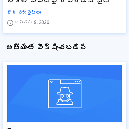
నకిలీ స్పాటిఫై రివార్డ్స్ సైట్
రోగ్ వెబ్‌సైట్‌లు
ఏప్రిల్ 9, 2026
అత్యంత వీక్షించబడిన