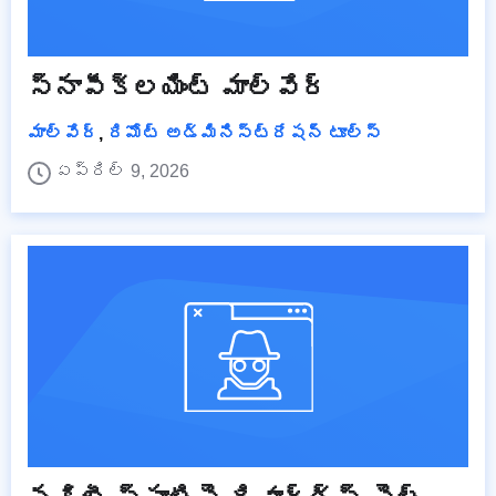
స్నాపీక్లయింట్ మాల్వేర్
మాల్వేర్
,
రిమోట్ అడ్మినిస్ట్రేషన్ టూల్స్
ఏప్రిల్ 9, 2026