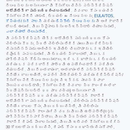
పునరుద్ధరణలను అందించే రిజిస్ట్రేషన్/కొనుగోలు పేజీ
నిబంధనలకు అనుగుణంగా మీ కొనుగోలు చేసిన సబ్‌స్క్రిప్షన్
ఆటోమేటిక్‌గా పునరుద్ధరించబడుతుంది
. వివరాల కోసం దయచేసి
కొనుగోలు పేజీని చూడండి. ట్రయల్ ఈ నిబంధనలకు,
EULA/TOS
,
గోప్యత/కుకీ పాలసీ
మరియు
డిస్కౌంట్ నిబంధనలకు
మీ అంగీకారానికి
లోబడి ఉంటుంది. మీరు స్పైహంటర్‌ను అన్‌ఇన్‌స్టాల్ చేయాలనుకుంటే,
ఎలా చేయాలో తెలుసుకోండి
.
మీ సబ్‌స్క్రిప్షన్ యొక్క ఆటోమేటిక్ పునరుద్ధరణ కోసం
చెల్లింపు కొరకు, ప్రతి చెల్లింపు తేదీకి ముందు మీరు రిజిస్టర్
చేసుకున్నప్పుడు అందించిన ఇమెయిల్ చిరునామాకు ఒక ఇమెయిల్
రిమైండర్ పంపబడుతుంది. మీ ట్రయల్ ప్రారంభంలో, మీరు ఒక
యాక్టివేషన్ కోడ్‌ను అందుకుంటారు, ఇది ఒక ఖాతాకు ఒక ట్రయల్
మరియు ఒక పరికరానికి మాత్రమే ఉపయోగించడానికి పరిమితం
చేయబడింది. మీరు నిరంతరాయంగా, అంతరాయం లేని సబ్‌స్క్రిప్షన్
వినియోగదారు అయితే, ఆఫరింగ్ మెటీరియల్స్ మరియు రిజిస్ట్రేషన్/
కొనుగోలు పేజీ నిబంధనలకు (ఇవి ఇక్కడ సూచన ద్వారా
పొందుపరచబడ్డాయి; కొనుగోలు పేజీ వివరాల ప్రకారం దేశం లేదా
ప్రమోషన్‌ను బట్టి ధర మారవచ్చు) అనుగుణంగా మీ
సబ్‌స్క్రిప్షన్ ధర మరియు సబ్‌స్క్రిప్షన్ కాలానికి
ఆటోమేటిక్‌గా పునరుద్ధరించబడుతుంది. చెల్లింపు సబ్‌స్క్రిప్షన్
వినియోగదారుల కోసం, మీరు రద్దు చేస్తే, మీ చెల్లింపు
సబ్‌స్క్రిప్షన్ కాలం ముగిసే వరకు మీరు మీ ఉత్పత్తి(ల)కు
యాక్సెస్‌ను కొనసాగిస్తారు. మీరు మీ ప్రస్తుత సబ్‌స్క్రిప్షన్
కాలానికి రీఫండ్ పొందాలనుకుంటే, మీరు మీ ఇటీవలి కొనుగోలు జరిగిన
30 రోజులలోపు రద్దు చేసి, రీఫండ్ కోసం దరఖాస్తు చేసుకోవాలి,