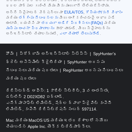
ప్రామాణిక ధర వర్తిస్తుంది. ధరలు మారవచ్చు, అయినప్పటికీ
ధరల మార్పుల గురించి మేము మీకు ముందుగానే తెలియజేస్తాము.
అన్ని స్పైహంటర్ వెర్షన్‌లు మా
EULA/TOS
,
గోప్యతా/కుకీ విధానం
మరియు
తగ్గింపు నిబంధనలకు
మీరు అంగీకరించడంపై ఆధారపడి
ఉంటాయి. దయచేసి మా
తరచుగా అడిగే ప్రశ్నలు (FAQs)
మరియు
ముప్పు అంచనా ప్రమాణాలను
కూడా చూడండి. మీరు స్పైహంటర్‌ను
అన్‌ఇన్‌స్టాల్ చేయాలనుకుంటే,
ఎలా చేయాలో తెలుసుకోండి
.
హోమ్
ప్రోగ్రామ్ అన్‌ఇన్‌స్టాల్ స్టెప్స్
SpyHunter's
థ్రెట్ అసెస్‌మెంట్ క్రైటీరియా
SpyHunter అదనపు
నిబంధనలు మరియు షరతులు
RegHunter అదనపు నిబంధనలు
మరియు షరతులు
రిజిస్టర్డ్ ఆఫీస్: 1 కాజిల్ స్ట్రీట్, 3 వ అంతస్తు,
డబ్లిన్ 2 D02XD82 ఐర్లాండ్.
ఎనిగ్మాసాఫ్ట్ లిమిటెడ్, షేర్ల ద్వారా ప్రైవేట్ కంపెనీ
లిమిటెడ్, కంపెనీ రిజిస్ట్రేషన్ నంబర్ 597114.
Mac మరియు MacOS US మరియు ఇతర దేశాలలో నమోదు
చేయబడిన Apple Inc. యొక్క ట్రేడ్‌మార్క్‌లు.