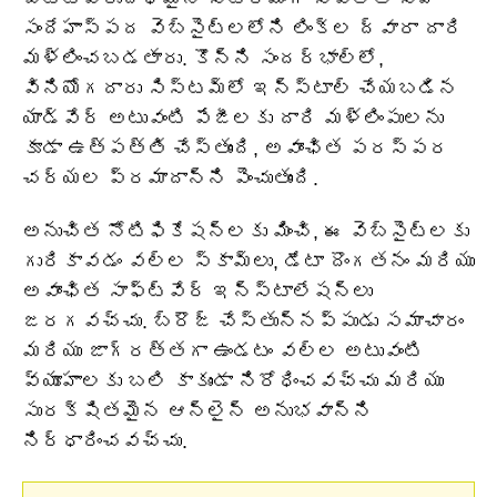
సందేహాస్పద వెబ్‌సైట్‌లలోని లింక్‌ల ద్వారా దారి
మళ్లించబడతారు. కొన్ని సందర్భాల్లో,
వినియోగదారు సిస్టమ్‌లో ఇన్‌స్టాల్ చేయబడిన
యాడ్‌వేర్ అటువంటి పేజీలకు దారి మళ్లింపులను
కూడా ఉత్పత్తి చేస్తుంది, అవాంఛిత పరస్పర
చర్యల ప్రమాదాన్ని పెంచుతుంది.
అనుచిత నోటిఫికేషన్‌లకు మించి, ఈ వెబ్‌సైట్‌లకు
గురికావడం వల్ల స్కామ్‌లు, డేటా దొంగతనం మరియు
అవాంఛిత సాఫ్ట్‌వేర్ ఇన్‌స్టాలేషన్‌లు
జరగవచ్చు. బ్రౌజ్ చేస్తున్నప్పుడు సమాచారం
మరియు జాగ్రత్తగా ఉండటం వల్ల అటువంటి
వ్యూహాలకు బలి కాకుండా నిరోధించవచ్చు మరియు
సురక్షితమైన ఆన్‌లైన్ అనుభవాన్ని
నిర్ధారించవచ్చు.