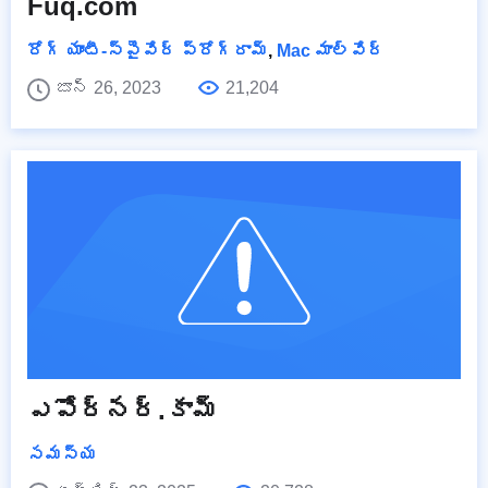
Fuq.com
రోగ్ యాంటీ-స్పైవేర్ ప్రోగ్రామ్
,
Mac మాల్వేర్
జూన్ 26, 2023
21,204
ఎపోర్నర్.కామ్
సమస్య