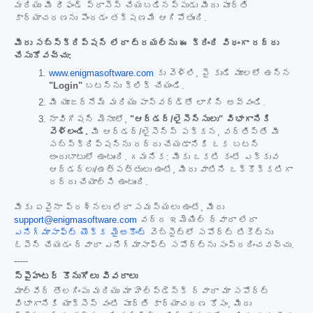
మరియు మీ రీఫండ్ ప్రాసెస్ చేయబడినప్పుడు మీరు పూర్తి
కార్యాచరణను పొందడం తక్షణమే ఆగిపోతుంది.
మీరు సబ్‌స్క్రిప్షన్ లేదా ట్రయల్‌ను ఈ క్రింది విధంగా రద్దు
చేసుకోవచ్చు:
www.enigmasoftware.com
కు వెళ్లి, పై కుడి మూలలో ఉన్న
"Login"
బటన్‌ను క్లిక్ చేయండి.
మీ యూజర్‌నేమ్ మరియు పాస్‌వర్డ్‌తో లాగిన్ అవ్వండి.
నావిగేషన్ మెనూలో,
"ఆర్డర్/లైసెన్సులు" విభాగానికి
వెళ్లండి.
మీ ఆర్డర్/లైసెన్స్ పక్కన, వర్తిస్తే మీ
సబ్‌స్క్రిప్షన్‌ను రద్దు చేయడానికి ఒక బటన్
అందుబాటులో ఉంటుంది. గమనిక: మీకు ఒకటి కంటే ఎక్కువ
ఆర్డర్‌లు/ఉత్పత్తులు ఉంటే, మీరు వాటిని ఒక్కొక్కటిగా
రద్దు చేయాల్సి ఉంటుంది.
మీకు ఏవైనా ప్రశ్నలు లేదా సమస్యలు ఉంటే, మీరు
support@enigmasoftware.com
వద్ద ఇమెయిల్ ద్వారా లేదా
ఎనిగ్మాసాఫ్ట్ యొక్క మైఅకౌంట్
వెబ్‌సైట్‌లో సపోర్ట్ టికెట్‌ను
ఓపెన్ చేయడం ద్వారా ఎనిగ్మాసాఫ్ట్ సపోర్ట్‌ను సంప్రదించవచ్చు.
-----
స్పైహంటర్ కొనుగోలు వివరాలు
మాల్‌వేర్ తొలగింపు మరియు మా హెల్ప్‌డెస్క్ ద్వారా మా సపోర్ట్
విభాగానికి యాక్సెస్ వంటి పూర్తి కార్యాచరణ కోసం, మీరు