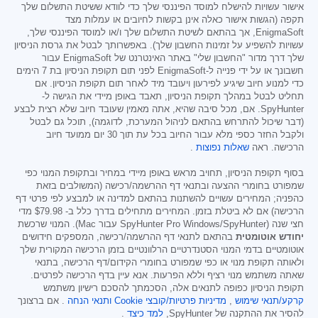
אישור עשויות להישלח למוסד הפיננסי שלך כדי לוודא ששיטת התשלום שלך
תקפה (הגשות אישור כאלה אינן בקשות לחיובים או עמלות מצד
EnigmaSoft, אך בהתאם לשיטת התשלום שלך ו/או למוסד הפיננסי שלך,
עשויות להשפיע על זמינות החשבון שלך). באפשרותך לבטל את גרסת הניסיון
שלך דרך מדור "החשבון שלי" באתר האינטרנט של EnigmaSoft עבור
חשבונך או על ידי פנייה ל-EnigmaSoft לפני תום תקופת הניסיון בת 7 הימים
כדי למנוע חיוב שיגיע לפירעון ויעובד מיד לאחר תום תקופת הניסיון. אם
תחליט לבטל במהלך תקופת הניסיון, תאבד באופן מיידי את הגישה ל-
SpyHunter. אם, מכל סיבה שהיא, אתה מאמין שעובד חיוב שלא רצית לבצע
(דבר שיכול להתרחש בהתאם לניהול המערכת, לדוגמה), תוכל גם לבטל
ולקבל החזר כספי מלא עבור החיוב בכל עת תוך 30 יום ממועד חיוב
הרכישה. ראה
שאלות נפוצות
.
בסוף תקופת הניסיון, תחויב מראש באופן מיידי במחיר ובתקופת המנוי כפי
שמפורט בחומרי ההצעה ובתנאי דף ההרשמה/רכישה (המשולבים בזאת
כהפניה; המחירים עשויים להשתנות בהתאם למדינה או למבצע לפי פרטי דף
הרכישה) אם לא ביטלת בזמן. המחירים מתחילים בדרך כלל ב-
$79.98
מדי
חצי שנה (SpyHunter Pro Windows/SpyHunter עבור Mac). המנוי שרכשת
יחודש אוטומטית
בהתאם לתנאי דף ההרשמה/רכישה, המספקים חידושים
אוטומטיים בדמי המנוי הסטנדרטיים הרלוונטיים בזמן הרכישה המקורית שלך
ולאותה תקופת מנוי או כפי שמפורט בחומרי הקידום/דף הרכישה, בתנאי
שאתה משתמש מנוי רציף וללא הפרעות. אנא עיין בדף הרכישה לפרטים.
תקופת הניסיון כפופה לתנאים אלה, הסכמתך להסכם רישיון משתמש
קרקע/תנאי שימוש
,
מדיניות פרטיות/קובצי Cookie
ותנאי הנחה
. אם ברצונך
להסיר את ההתקנה של SpyHunter,
למד כיצד
.