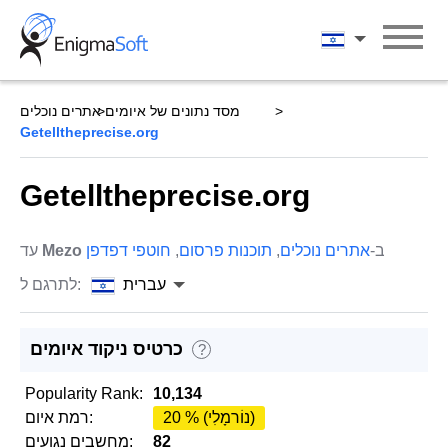
Skip
to
עברית
content
מסד נתונים של איומים
אתרים נוכלים
Getelltheprecise.org
Getelltheprecise.org
ב-
אתרים נוכלים
,
תוכנות פרסום
,
חוטפי דפדפן
Mezo
עד
עברית
לתרגם ל:
כרטיס ניקוד איומים
?
Popularity Rank:
10,134
20 % (נוֹרמָלִי)
רמת איום:
82
מחשבים נגועים: