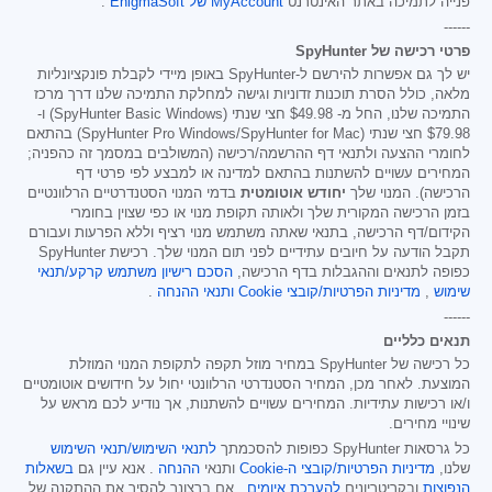
פנייה לתמיכה באתר האינטרנט
MyAccount של EnigmaSoft
.
------
פרטי רכישה של SpyHunter
יש לך גם אפשרות להירשם ל-SpyHunter באופן מיידי לקבלת פונקציונליות
מלאה, כולל הסרת תוכנות זדוניות וגישה למחלקת התמיכה שלנו דרך מרכז
התמיכה שלנו, החל מ-
$49.98
חצי שנתי (SpyHunter Basic Windows) ו-
$79.98
חצי שנתי (SpyHunter Pro Windows/SpyHunter for Mac) בהתאם
לחומרי ההצעה ולתנאי דף ההרשמה/רכישה (המשולבים במסמך זה כהפניה;
המחירים עשויים להשתנות בהתאם למדינה או למבצע לפי פרטי דף
הרכישה). המנוי שלך
יחודש אוטומטית
בדמי המנוי הסטנדרטיים הרלוונטיים
בזמן הרכישה המקורית שלך ולאותה תקופת מנוי או כפי שצוין בחומרי
הקידום/דף הרכישה, בתנאי שאתה משתמש מנוי רציף וללא הפרעות ועבורם
תקבל הודעה על חיובים עתידיים לפני תום המנוי שלך. רכישת SpyHunter
כפופה לתנאים וההגבלות בדף הרכישה,
הסכם רישיון משתמש קרקע/תנאי
שימוש
,
מדיניות הפרטיות/קובצי Cookie
ותנאי ההנחה
.
------
תנאים כלליים
כל רכישה של SpyHunter במחיר מוזל תקפה לתקופת המנוי המוזלת
המוצעת. לאחר מכן, המחיר הסטנדרטי הרלוונטי יחול על חידושים אוטומטיים
ו/או רכישות עתידיות. המחירים עשויים להשתנות, אך נודיע לכם מראש על
שינויי מחירים.
כל גרסאות SpyHunter כפופות להסכמתך
לתנאי השימוש/תנאי השימוש
שלנו,
מדיניות הפרטיות/קובצי ה-Cookie
ותנאי
ההנחה
. אנא עיין גם
בשאלות
הנפוצות
ובקריטריונים
להערכת איומים
. אם ברצונך להסיר את ההתקנה של