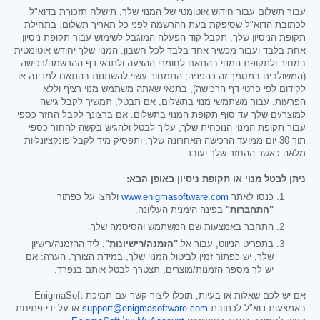
עבור תשלום עבור חידוש אוטומטי של המנוי שלך, תישלח תזכורת בדוא"ל
לכתובת הדוא"ל שסיפקת בעת ההרשמה לפני כל תאריך תשלום. בתחילת
תקופת הניסיון שלך, תקבל קוד הפעלה המוגבל לשימוש עבור תקופת ניסיון
אחת בלבד ועבור מכשיר אחד בלבד לכל חשבון. המנוי שלך יחודש אוטומטית
במחיר ולתקופת המנוי בהתאם לחומרי ההצעה ולתנאי דף ההרשמה/רכישה
(המשולבים במסמך זה כהפניה; התמחור עשוי להשתנות בהתאם למדינה או
לקידום לפי פרטי דף הרכישה), בתנאי שאתה משתמש מנוי רציף וללא
הפרעות. עבור משתמשי מנוי בתשלום, אם תבטל, תמשיך לקבל גישה
למוצר/ים שלך עד סוף תקופת המנוי בתשלום. אם ברצונך לקבל החזר כספי
עבור תקופת המנוי הנוכחית שלך, עליך לבטל ולהגיש בקשה להחזר כספי
תוך 30 יום ממועד הרכישה האחרונה שלך, ותפסיק מיד לקבל פונקציונליות
מלאה כאשר ההחזר שלך יעובד.
ניתן לבטל מנוי או תקופת ניסיון באופן הבא:
כנסו לאתר
www.enigmasoftware.com
ולחצו על כפתור
"התחברות"
בפינה הימנית העליונה.
התחבר באמצעות שם המשתמש והסיסמה שלך.
בתפריט הניווט, עבור אל
"הזמנה/רישיונות".
ליד ההזמנה/רישיון
שלך, יש כפתור זמין לביטול המנוי שלך, במידת הצורך. הערה: אם
יש לך מספר הזמנות/מוצרים, תצטרך לבטל אותם בנפרד.
אם יש לכם שאלות או בעיות, תוכלו ליצור קשר עם תמיכת EnigmaSoft
באמצעות דוא"ל לכתובת
support@enigmasoftware.com
או על ידי פתיחת