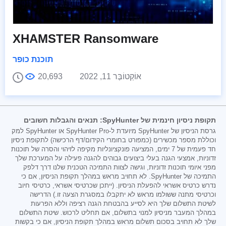
XHAMSTER Ransomware
תוכנת כופר
אוֹקְטוֹבֶּר 11, 2022
20,693
תקופת ניסיון חינמית של SpyHunter: תנאים והגבלות חשובים
גרסת הניסיון של SpyHunter מיועדת ל-SpyHunter Pro או SpyHunter למק
וכוללת מספר מכשירים (כמפורט בחומרי הקידום/דף הרכישה) לתקופת ניסיון
חד פעמית של 7 ימים, המציעה פונקציונליות מקיפה לזיהוי והסרה של תוכנות
זדוניות, אמצעי הגנה בעלי ביצועים גבוהים להגנה פעילה על המערכת שלך
מפני איומי תוכנות זדוניות, וגישה לצוות התמיכה הטכנית שלנו דרך דלפק
התמיכה של SpyHunter. לא תחויב מראש במהלך תקופת הניסיון, אם כי
נדרש כרטיס אשראי להפעלת הניסיון. (ייתכן שכרטיסי אשראי, כרטיסי חיוב
וכרטיסי מתנה ששולמו מראש לא יתקבלו במסגרת הצעה זו.) הדרישה
לשיטת התשלום שלך היא לסייע בהבטחת הגנה רציפה וללא הפרעות
במהלך המעבר מניסיון למנוי בתשלום, אם תחליט לרכוש. שיטת התשלום
שלך לא תחויב בסכום תשלום מראש במהלך תקופת הניסיון, אם כי בקשות