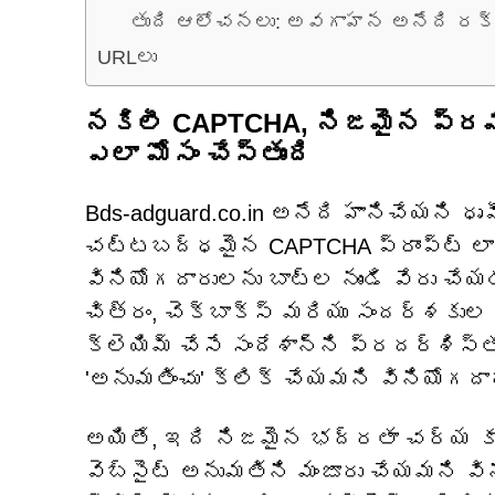
తుది ఆలోచనలు: అవగాహన అనేది రక్ష
URLలు
నకిలీ CAPTCHA, నిజమైన ప్రమాద
ఎలా మోసం చేస్తుంది
Bds-adguard.co.in అనేది హానిచేయని ధృ
చట్టబద్ధమైన CAPTCHA ప్రాంప్ట్ లా
వినియోగదారులను బాట్‌ల నుండి వేరు చ
చిత్రం, చెక్‌బాక్స్ మరియు సందర్శకు
క్లెయిమ్ చేసే సందేశాన్ని ప్రదర్శిస్త
'అనుమతించు' క్లిక్ చేయమని వినియోగదార
అయితే, ఇది నిజమైన భద్రతా చర్య కాదు
వెబ్‌సైట్ అనుమతిని మంజూరు చేయమని వ