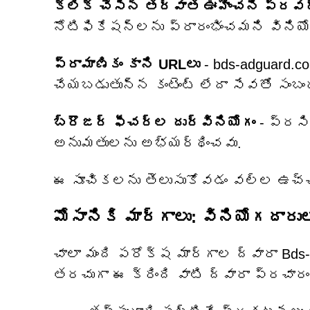
క్లిక్ చేసిన తర్వాత ఊహించని ప్ర
నోటిఫికేషన్‌లను ప్రారంభించమని విన
ప్రామాణికం కాని URLలు
- bds-adguard.co
చేయబడుతున్న కంటెంట్ లేదా సేవతో సంబం
బ్రౌజర్ ఫీచర్ల దుర్వినియోగం
- ప్రసి
అనుమతులను అభ్యర్థించవు.
ఈ సూచికలను తెలుసుకోవడం వల్ల ఉచ్చున
మోసానికి మార్గాలు: వినియోగదారు
చాలా మంది పరోక్ష మార్గాల ద్వారా Bds-a
తరచుగా ఈ క్రింది వాటి ద్వారా ప్రచా