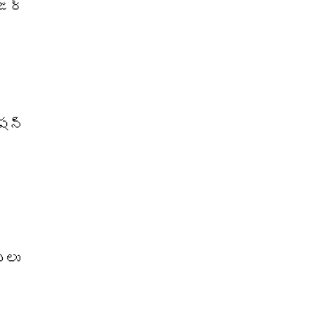
జర్
ేషన్
‌లు