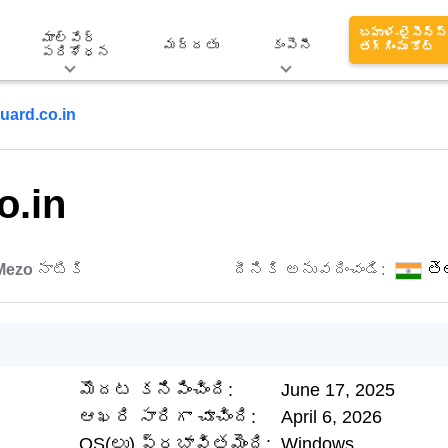
బహుళ-లైసెన్స్
మాల్వేర్
మద్దతు
కంపెనీ
తగ్గింపు కోట్
పరిశోధన
uard.co.in
o.in
Mezo
నాటికి
దీనికి అనువదించండి:
తె
మొదట కనిపించింది:
June 17, 2025
ఆఖరి సారిగా చూచింది:
April 6, 2026
OS(లు) ప్రభావితమైంది:
Windows