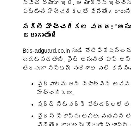
స్విచ్ వ్యూహం ఇది. ఆ యాక్సెస్ ఇచ్చి
పట్టించే హెచ్చరికలతో వినియోగదారుని న
నకిలీ హెచ్చరికల వరద: 'అనుమత
జరుగుతుంది
Bds-adguard.co.in నుండి నోటిఫికేషన్‌
బయటపడతాయి. సైట్ అనుచిత పాప్-అప్‌ల
తరచుగా సిస్టమ్ సందేశాల వలె కనిపించ
ఫైర్‌వాల్‌ను ఆన్ చేయాల్సిన అవసరం
హెచ్చరికలు.
షేర్డ్ నెట్‌వర్క్ ఫోల్డర్‌లలో లే
వైరస్ స్కాన్‌ను అమలు చేయమని లే
వినియోగదారులను కోరుతూ ప్రాంప్ట్ చ