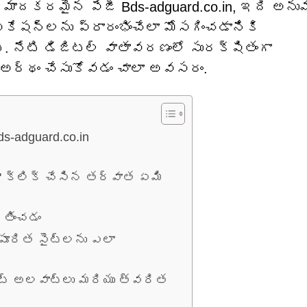
రమాదకరమైన పేజీ Bds-adguard.co.in, ఇది అనుమ
ేషన్‌లను ప్రారంభించేలా మోసగించడానికి
్. నేటి డిజిటల్ వాతావరణంలో సురక్షితంగా
ో అర్థం చేసుకోవడం చాలా అవసరం.
-adguard.co.in
 క్లిక్ చేసిన తర్వాత ఏమి
్తించడం
సపూరిత సైట్‌లను ఎలా
ర్ట్ అలవాట్లు మరియు త్వరిత