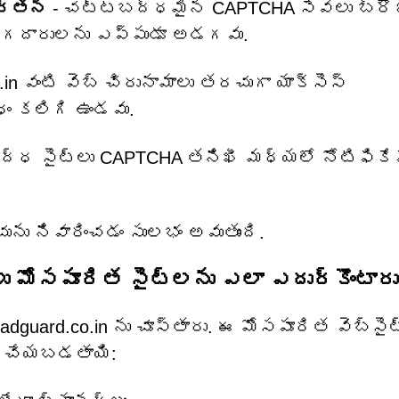
వర్తన
- చట్టబద్ధమైన CAPTCHA సేవలు బ్రౌ
ియోగదారులను ఎప్పుడూ అడగవు.
.in వంటి వెబ్ చిరునామాలు తరచుగా యాక్సెస్
ధం కలిగి ఉండవు.
ద్ధ సైట్‌లు CAPTCHA తనిఖీ మధ్యలో నోటిఫిక
ు నివారించడం సులభం అవుతుంది.
లు మోసపూరిత సైట్‌లను ఎలా ఎదుర్కొంటారు
dguard.co.in ను చూస్తారు. ఈ మోసపూరిత వెబ్‌సైట్
రం చేయబడతాయి: