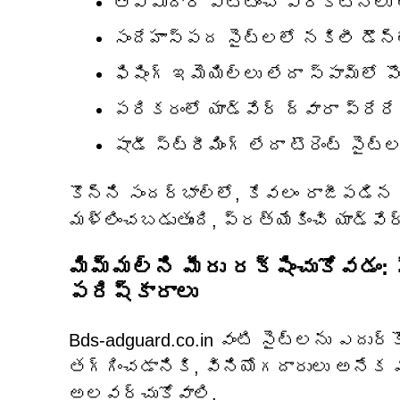
తప్పుదారి పట్టించే ప్రకటనలు ల
సందేహాస్పద సైట్లలో నకిలీ డౌన్
ఫిషింగ్ ఇమెయిల్‌లు లేదా స్పామ్‌లో
పరికరంలో యాడ్‌వేర్ ద్వారా ప్రేర
షాడీ స్ట్రీమింగ్ లేదా టొరెంట్ సైట్‌
కొన్ని సందర్భాల్లో, కేవలం రాజీపడిన స
మళ్లించబడుతుంది, ప్రత్యేకించి యాడ్‌వే
మిమ్మల్ని మీరు రక్షించుకోవడం
పరిష్కారాలు
Bds-adguard.co.in వంటి సైట్‌లను ఎదుర్
తగ్గించడానికి, వినియోగదారులు అనే
అలవర్చుకోవాలి.