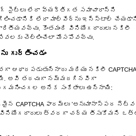
గ్ సైట్‌లు లేదా వ్యక్తిగత సమాచారాన్ని
ిలించడానికి లేదా మాల్వేర్‌ను ఇన్‌స్టాల్ చేయడాన
రితీయవచ్చు. కొంతమంది వినియోగదారులు నకిలీ
 సేవలకు చెల్లించేలా మోసపోవచ్చు.
ను గుర్తించడం
ువగా ఆధారపడుతున్నారు మరియు నకిలీ CAPTCH
యి. అవి తరచుగా నమ్మదగినవిగా
ు గమనించగల అనేక సంకేతాలు ఉన్నాయి:
జమైన CAPTCHA ఫారమ్‌లు 'అనుమానాస్పద నెట్‌వ
ా వినియోగదారులు త్వరగా చర్య తీసుకోమని ఒత్