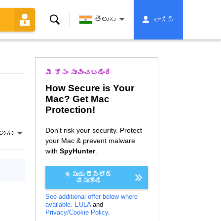
శోధన
తెలుగు
లాగిన్
మీ కోసం సూచించబడింది
How Secure is Your
Mac? Get Mac
Protection!
Don't risk your security. Protect
లుగు
your Mac & prevent malware
with
SpyHunter
.
ఇపుడు డౌన్లోడ్
చేసుకోండి
See additional offer below where
available.
EULA
and
Privacy/Cookie Policy
.