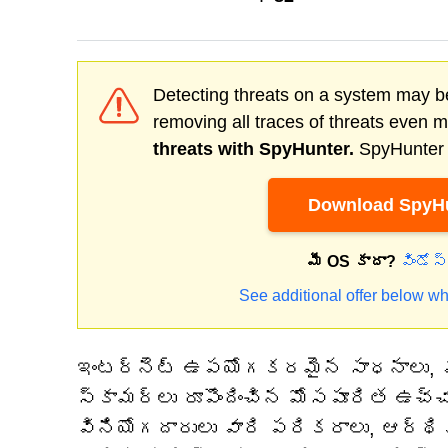
Detecting threats on a system may be
removing all traces of threats even 
threats with SpyHunter.
SpyHunter o
Download SpyHu
మీ OS కాదా?
విండోస
See additional offer below wh
ఇంటర్నెట్ ఉపయోగకరమైన సాధనాలు, వినో
స్కామర్లు రూపొందించిన మోసపూరిత ఉచ్చ
వినియోగదారులు వారి పరికరాలు, ఆర్థిక