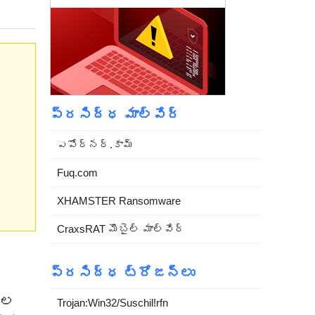
ప్రసిద్ధ మాల్వేర్
ఎపోర్నర్.కామ్
Fuq.com
XHAMSTER Ransomware
CraxsRAT మొబైల్ మాల్వేర్
ప్రసిద్ధ ట్రోజన్లు
‌ల
Trojan:Win32/Suschil!rfn