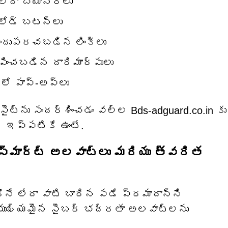
ేదా బ్యానర్లు
‌లోడ్ బటన్లు
 పొందుపరచబడిన లింక్‌లు
ేపించబడిన దారిమార్పులు
లలో పాప్-అప్‌లు
ైట్‌ను సందర్శించడం వల్ల Bds-adguard.co.in కు
ర్ ఇప్పటికే ఉంటే.
: స్మార్ట్ అలవాట్లు మరియు త్వరిత
కొనే లేదా వాటి బారిన పడే ప్రమాదాన్ని
క ముఖ్యమైన సైబర్ భద్రతా అలవాట్లను