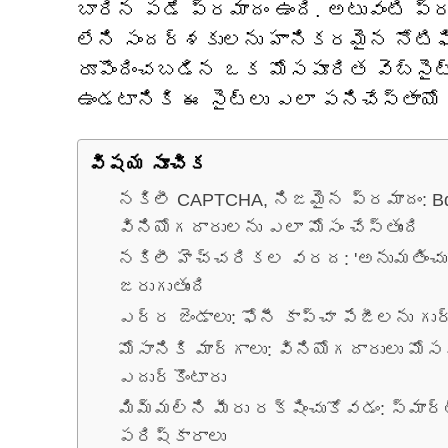
బారిన పడే ప్రమాదం ఉంది. అటువంటి ప్
లేని సందర్శకులను హానికరమైన నోటిఫిక
రూపొందించబడిన ఒక మోసపూరిత వెబ్‌సైట
ఉండటానికి ఈ సైట్‌లు ఎలా పనిచేస్తాయ
విషయ సూచిక
నకిలీ CAPTCHA, నిజమైన ప్రమాదం: Bds
వినియోగదారులను ఎలా మోసం చేస్తుంది
నకిలీ హెచ్చరికల వరద: 'అనుమతించు'
జరుగుతుంది
ఎర్ర జెండాలు: ఫోనీ కాప్చా పేజీలను గుర
మోసానికి మార్గాలు: వినియోగదారులు మో
ఎదుర్కొంటారు
మిమ్మల్ని మీరు రక్షించుకోవడం: స్మా
పరిష్కారాలు