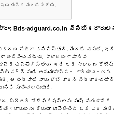
ణ యొక్క మొదటి శ్రేణి.
ం: Bds-adguard.co.in వినియోగదారుల
వీకరణ పేజీగా కనిపిస్తుంది. మొదటి చూపులో, ఇద
గా అనిపించవచ్చు, సాధారణంగా మానవ
ేయడానికి ఉపయోగిస్తారు. ఇది ఒక సాధారణ రోబోట
ల నెట్‌వర్క్ నుండి అనుమానాస్పద కార్యాచరణను
ుంది. ఆ తర్వాత వారు రోబో కాదని నిర్ధారించడాన
ునికి సూచించబడుతుంది.
. బ్రౌజర్ నోటిఫికేషన్‌లను పుష్ చేయడానికి
ినియోగదారులను కోరుతూ రూపొందించిన ఒక ఎర మరి