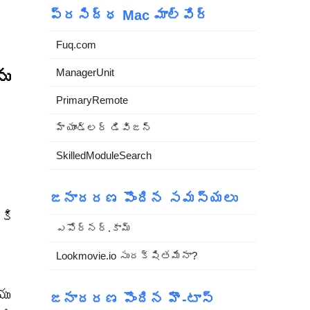
ప్రసిద్ధ Mac మాల్వేర్
Fuq.com
ManagerUnit
ను
PrimaryRemote
హ్యాండ్లర్ డివిజన్
ి
SkilledModuleSearch
్
జనాదరణ పొందిన సమస్యలు
ికి
ఎపోర్నర్.కామ్
Lookmovie.io సురక్షితమేనా?
యు
జనాదరణ పొందిన హౌ-టాస్