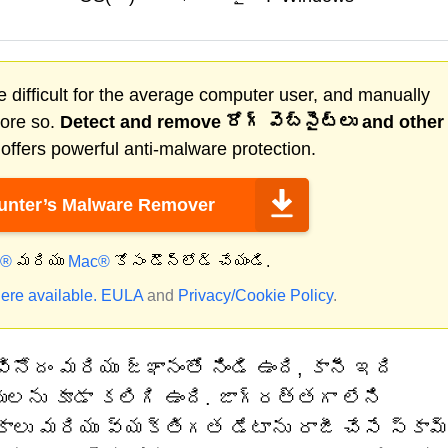
 difficult for the average computer user, and manually
more so.
Detect and remove
రోగ్ వెబ్‌సైట్‌లు
and other
ffers powerful anti-malware protection.
nter’s Malware Remover
్®
మరియు
Mac®
కోసం డౌన్‌లోడ్ చేయండి.
ere available.
EULA
and
Privacy/Cookie Policy
.
దం మరియు జ్ఞానంతో నిండి ఉంది, కానీ ఇది
ులను కూడా కలిగి ఉంది. జాగ్రత్తగా లేని
ాలు మరియు వ్యక్తిగత డేటాను రాజీ చేసే స్కామ్