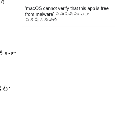
రి
'macOS cannot verify that this app is free
from malware' సమస్యను ఎలా
పరిష్కరించాలి
వేగంగా
,
ేట్'