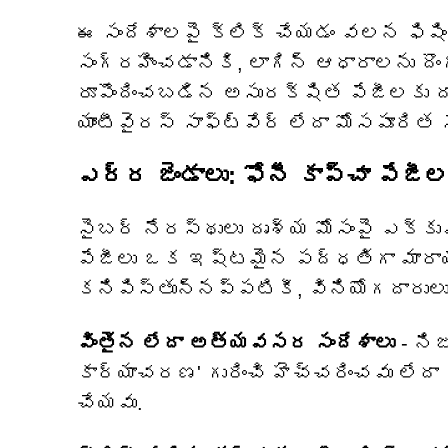
ఈ సందేశాలపై క్లిక్ చేయడం వలన ఫిషిం
సంగ్రహించడానికి, లాగిన్ ఆధారాలను దొంగ
రూపొందించబడిన అసురక్షిత పేజీలకు దా
యాంటీవైరస్ సాఫ్ట్‌వేర్ లేదా మోసపూరిత
ఎర్ర జెండాలు: ఫోనీ కాప్చా పేజీల
సైబర్ నేరస్థులు దృశ్య మోసంపై ఎక్క
పేజీలు ఒక ఇష్టమైన పద్ధతిగా మారా
కనిపిస్తున్నప్పటికీ, వినియోగదారుల
వింతైన లేదా అత్యవసర సందేశాలు
- ని
కార్యాచరణ' గురించి హెచ్చరించవు లేద
చేయవు.