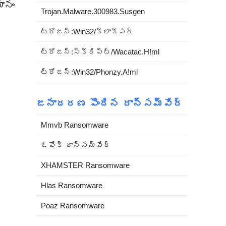
ానం
Trojan.Malware.300983.Susgen
ట్రోజన్:Win32/క్లాక్సర్
ట్రోజన్:స్క్రిప్ట్/Wacatac.H!ml
ట్రోజన్:Win32/Phonzy.A!ml
జనాదరణ పొందిన రాన్సమ్‌వేర్
Mmvb Ransomware
ఓఫోక్ రాన్సమ్‌వేర్
XHAMSTER Ransomware
Hlas Ransomware
Poaz Ransomware