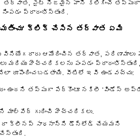
న తర్వాత, సైట్ నిజమైన హాని కలిగించే తప్పుదా
ింపడం ప్రారంభిస్తుంది.
ించు' క్లిక్ చేసిన తర్వాత ఏమి
లను వినియోగదారు ఆమోదించిన తర్వాత, పరిణామాలు 
ు మరియు హెచ్చరికలను పంపడం ప్రారంభిస్తుంది
ేలా రూపొందించబడతాయి. వీటిలో ఇవి ఉండవచ్చు:
 ఉందని తప్పుగా పేర్కొంటూ నకిలీ 'విండోస్ అప్‌డ
ని మాల్వేర్ గురించి హెచ్చరికలు.
దా క్లీనప్ సాధనాన్ని డౌన్‌లోడ్ చేయమని
ేస్తుంది.