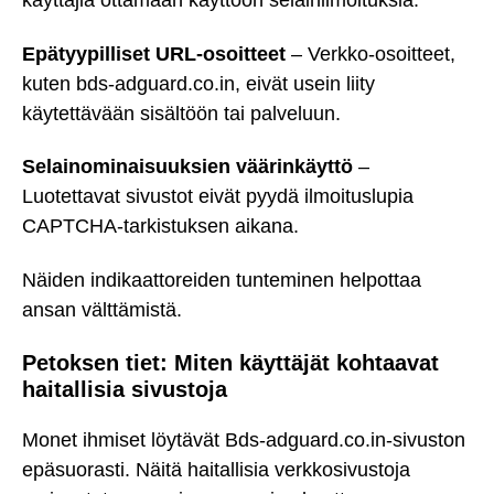
käyttäjiä ottamaan käyttöön selainilmoituksia.
Epätyypilliset URL-osoitteet
– Verkko-osoitteet,
kuten bds-adguard.co.in, eivät usein liity
käytettävään sisältöön tai palveluun.
Selainominaisuuksien väärinkäyttö
–
Luotettavat sivustot eivät pyydä ilmoituslupia
CAPTCHA-tarkistuksen aikana.
Näiden indikaattoreiden tunteminen helpottaa
ansan välttämistä.
Petoksen tiet: Miten käyttäjät kohtaavat
haitallisia sivustoja
Monet ihmiset löytävät Bds-adguard.co.in-sivuston
epäsuorasti. Näitä haitallisia verkkosivustoja