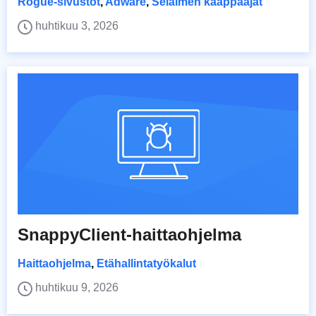
Rogue-sivustot
,
Adware
,
Selaimen kaappaajat
huhtikuu 3, 2026
SnappyClient-haittaohjelma
Haittaohjelma
,
Etähallintatyökalut
huhtikuu 9, 2026