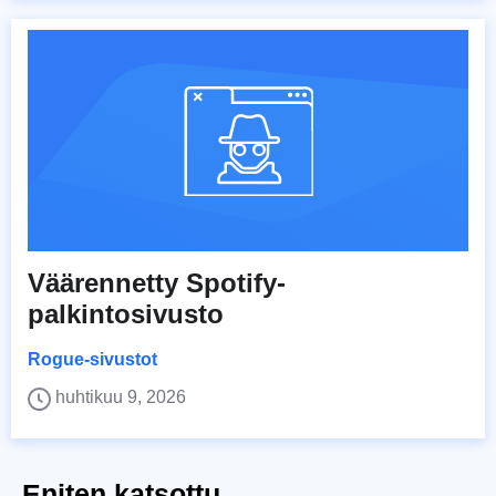
Väärennetty Spotify-
palkintosivusto
Rogue-sivustot
huhtikuu 9, 2026
Eniten katsottu