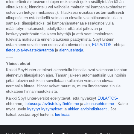
rekisteröinti-/ostosivun ehtojen mukaisesti (jotka sisällytetään tähän
viittauksella; hinnoittelu voi vaihdella maittain tai kampanjakohtaisesti
ostosivun tietojen mukaisesti). Tilauksesi
uusitaan automaattisesti
alkuperäisen ostohetkellä voimassa olevalla vakiotilausmaksulla ja
samaksi tilausjaksoksi tai kampanjamateriaaleissa/ostosivulla
määritetyn mukaisesti, edellyttäen, että olet jatkuvan ja
keskeytymättömän tilauksen käyttäjä ja että saat ilmoituksen
tulevista maksuista ennen tilauksesi päättymistä. SpyHunterin
ostamiseen sovelletaan ostosivulla olevia ehtoja,
EULA/TOS-
ehtoja,
tietosuoja-/evästekäytäntöä
ja
alennusehtoja
.
------
Yleiset ehdot
Kaikki SpyHunter-ostokset alennetulla hinnalla ovat voimassa tarjotun
alennetun tilausjakson ajan. Tämän jälkeen automaattisiin uusintoihin
ja/tai tuleviin ostoksiin sovelletaan kulloinkin voimassa olevaa
normaalia hintaa. Hinnat voivat muuttua, mutta ilmoitamme sinulle
etukäteen hinnanmuutoksista.
Kaikki SpyHunter-versiot edellyttävät, että hyväksyt
EULA/TOS-
ehtomme,
tietosuoja-/evästekäytäntömme
ja
alennusehtomme
. Katso
myös usein
kysytyt kysymykset
ja
uhkien arviointikriteerit
. Jos
haluat poistaa SpyHunterin,
lue lisää
.