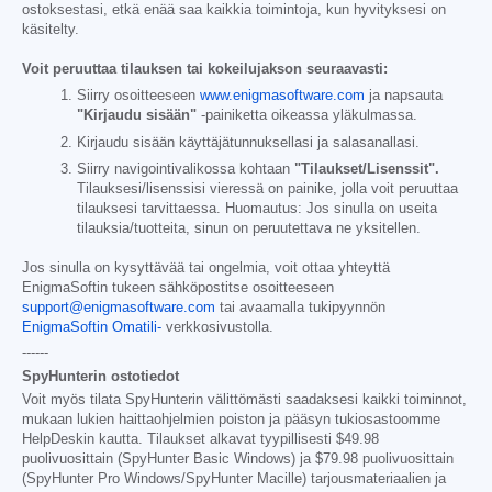
ostoksestasi, etkä enää saa kaikkia toimintoja, kun hyvityksesi on
käsitelty.
Voit peruuttaa tilauksen tai kokeilujakson seuraavasti:
Siirry osoitteeseen
www.enigmasoftware.com
ja napsauta
"Kirjaudu sisään"
-painiketta oikeassa yläkulmassa.
Kirjaudu sisään käyttäjätunnuksellasi ja salasanallasi.
Siirry navigointivalikossa kohtaan
"Tilaukset/Lisenssit".
Tilauksesi/lisenssisi vieressä on painike, jolla voit peruuttaa
tilauksesi tarvittaessa. Huomautus: Jos sinulla on useita
tilauksia/tuotteita, sinun on peruutettava ne yksitellen.
Jos sinulla on kysyttävää tai ongelmia, voit ottaa yhteyttä
EnigmaSoftin tukeen sähköpostitse osoitteeseen
support@enigmasoftware.com
tai avaamalla tukipyynnön
EnigmaSoftin Omatili-
verkkosivustolla.
------
SpyHunterin ostotiedot
Voit myös tilata SpyHunterin välittömästi saadaksesi kaikki toiminnot,
mukaan lukien haittaohjelmien poiston ja pääsyn tukiosastoomme
HelpDeskin kautta. Tilaukset alkavat tyypillisesti
$49.98
puolivuosittain (SpyHunter Basic Windows) ja
$79.98
puolivuosittain
(SpyHunter Pro Windows/SpyHunter Macille) tarjousmateriaalien ja