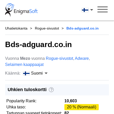
Skip
to
Suomi
content
Uhatietokanta
Rogue-sivustot
Bds-adguard.co.in
Bds-adguard.co.in
Vuonna
Mezo
vuonna
Rogue-sivustot
,
Adware
,
Selaimen kaappaajat
Käännä:
Suomi
Uhkien tuloskortti
?
Popularity Rank:
10,603
Uhka taso:
20 % (Normaali)
Tartunnan saaneet tietokoneet:
82