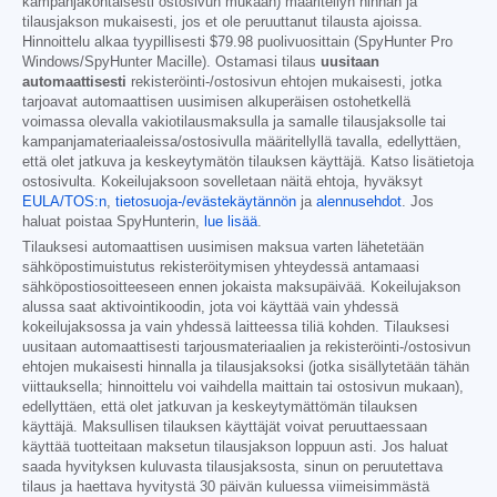
kampanjakohtaisesti ostosivun mukaan) määritellyn hinnan ja
tilausjakson mukaisesti, jos et ole peruuttanut tilausta ajoissa.
Hinnoittelu alkaa tyypillisesti
$79.98
puolivuosittain (SpyHunter Pro
Windows/SpyHunter Macille). Ostamasi tilaus
uusitaan
automaattisesti
rekisteröinti-/ostosivun ehtojen mukaisesti, jotka
tarjoavat automaattisen uusimisen alkuperäisen ostohetkellä
voimassa olevalla vakiotilausmaksulla ja samalle tilausjaksolle tai
kampanjamateriaaleissa/ostosivulla määritellyllä tavalla, edellyttäen,
että olet jatkuva ja keskeytymätön tilauksen käyttäjä. Katso lisätietoja
ostosivulta. Kokeilujaksoon sovelletaan näitä ehtoja, hyväksyt
EULA/TOS:n
,
tietosuoja-/evästekäytännön
ja
alennusehdot
. Jos
haluat poistaa SpyHunterin,
lue lisää
.
Tilauksesi automaattisen uusimisen maksua varten lähetetään
sähköpostimuistutus rekisteröitymisen yhteydessä antamaasi
sähköpostiosoitteeseen ennen jokaista maksupäivää. Kokeilujakson
alussa saat aktivointikoodin, jota voi käyttää vain yhdessä
kokeilujaksossa ja vain yhdessä laitteessa tiliä kohden. Tilauksesi
uusitaan automaattisesti tarjousmateriaalien ja rekisteröinti-/ostosivun
ehtojen mukaisesti hinnalla ja tilausjaksoksi (jotka sisällytetään tähän
viittauksella; hinnoittelu voi vaihdella maittain tai ostosivun mukaan),
edellyttäen, että olet jatkuvan ja keskeytymättömän tilauksen
käyttäjä. Maksullisen tilauksen käyttäjät voivat peruuttaessaan
käyttää tuotteitaan maksetun tilausjakson loppuun asti. Jos haluat
saada hyvityksen kuluvasta tilausjaksosta, sinun on peruutettava
tilaus ja haettava hyvitystä 30 päivän kuluessa viimeisimmästä