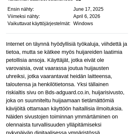
Ensin nähty:
June 17, 2025
Viimeksi nähty:
April 6, 2026
Vaikuttavat käyttöjärjestelmät:
Windows
Internet on täynnä hyödyllisiä työkaluja, viihdettä ja
tietoa, mutta se kätkee myös huijareiden laatimia
petollisia ansoja. Käyttäjät, jotka eivät ole
varovaisia, ovat vaarassa joutua huijausten
uhreiksi, jotka vaarantavat heidän laitteensa,
taloutensa ja henkilötietonsa. Yksi tällainen
riskialtis sivu on Bds-adguard.co.in, huijarisivusto,
joka on suunniteltu huijaamaan tietämättömiä
kävijöitä ottamaan käyttöön haitallisia ilmoituksia.
Näiden sivustojen toiminnan ymmärtäminen on
olennaista turvallisuuden ylläpitämiseksi
nykypäivän digitaalisessa ympäristössä.