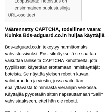
Loppusanat: Tietoisuus on
ensimmäinen puolustuslinja
URL-osoitteet
Väärennetty CAPTCHA, todellinen vaara:
Kuinka Bds-adguard.co.in huijaa käyttäjiä
Bds-adguard.co.in tekeytyy harmittomaksi
vahvistussivuksi. Ensi silmäyksellä se saattaa
vaikuttaa lailliselta CAPTCHA-kehotteelta, jota
tyypillisesti käytetään erottamaan ihmiskäyttäjät
boteista. Se näyttää yleisen robotin kuvan,
valintaruudun ja viestin, jossa väitetään
epäilyttävästä toiminnasta vierailijan verkossa.
Käyttäjää pyydetään sitten napsauttamaan "Salli"
vahvistaakseen, ettei hän ole robotti.