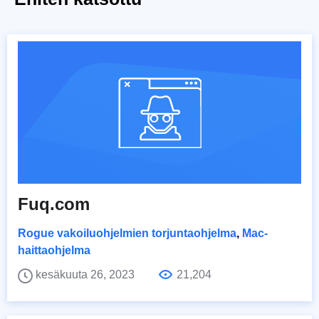
Fuq.com
Rogue vakoiluohjelmien torjuntaohjelma
,
Mac-
haittaohjelma
kesäkuuta 26, 2023
21,204