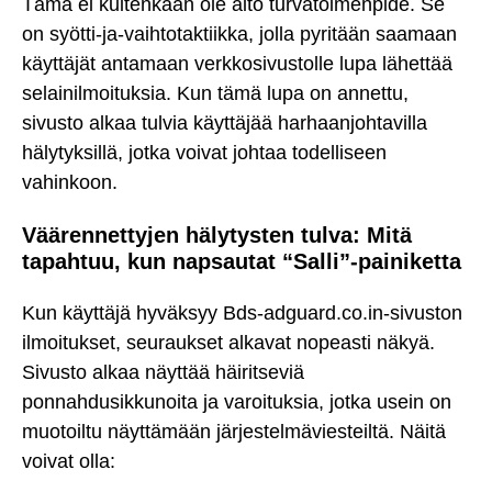
Tämä ei kuitenkaan ole aito turvatoimenpide. Se
on syötti-ja-vaihtotaktiikka, jolla pyritään saamaan
käyttäjät antamaan verkkosivustolle lupa lähettää
selainilmoituksia. Kun tämä lupa on annettu,
sivusto alkaa tulvia käyttäjää harhaanjohtavilla
hälytyksillä, jotka voivat johtaa todelliseen
vahinkoon.
Väärennettyjen hälytysten tulva: Mitä
tapahtuu, kun napsautat “Salli”-painiketta
Kun käyttäjä hyväksyy Bds-adguard.co.in-sivuston
ilmoitukset, seuraukset alkavat nopeasti näkyä.
Sivusto alkaa näyttää häiritseviä
ponnahdusikkunoita ja varoituksia, jotka usein on
muotoiltu näyttämään järjestelmäviesteiltä. Näitä
voivat olla: