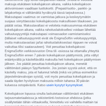
tukitiimiimme SpyHunter-tukipalvelun kautta. Sinulta ei veloiteta
maksuja etukäteen kokeilujakson aikana, vaikka kokeilujakson
aktivoimiseen vaaditaan luottokortti. (Prepaid-luotto-, pankki- ja
lahjakortteja ei välttämättä hyväksytä tässä tarjouksessa.)
Maksutapasi vaatimus on varmistaa jatkuva ja keskeytymätön
suojaus siirryttäessäsi kokeilujaksosta maksulliseen tilaukseen, jos
päätät ostaa. Maksutavaltasi ei veloiteta maksusummaa etukäteen
kokeilujakson aikana, vaikka rahoituslaitoksellesi voidaan lähettää
valtuutuspyyntöjä maksutapasi voimassaolon varmistamiseksi
(tällaiset valtuutuspyynnöt eivät ole EnigmaSoftin veloituspyyntöjä,
mutta maksutavastasi ja/tai rahoituslaitoksestasi riippuen ne voivat
vaikuttaa tilisi saatavuuteen). Voit peruuttaa kokeilujaksosi
EnigmaSoftin verkkosivuston Oma tili -osiossa tai ottamalla yhteyttä
EnigmaSoftiin ennen 7 päivän kokeilujakson päättymistä, jotta vältyt
erääntyvältä ja käsiteltävältä maksulta heti kokeilujakson päättymisen
jälkeen. Jos päätät peruuttaa kokeilujakson aikana, menetät
välittömästi pääsyn SpyHunteriin. Jos jostain syystä uskot, että on
käsitelty maksu, jota et halunnut tehdä (mikä voi johtua esimerkiksi
järjestelmänvalvojan syistä), voit myös peruuttaa kokeilujakson ja
saada täyden hyvityksen maksusta milloin tahansa 30 päivän
kuluessa ostopäivästä. Katso
usein kysytyt kysymykset
.
Kokeilujakson lopussa sinulta laskutetaan välittömästi etukäteen
tarjousmateriaaleissa ja rekisteröinti-/ostosivun ehdoissa (jotka
sisällytetään tähän viittauksella; hinnoittelu voi vaihdella maittain tai