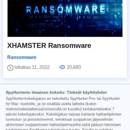
XHAMSTER Ransomware
Ransomware
lokakuu 11, 2022
20,693
SpyHunterin ilmainen kokeilu: Tärkeät käyttöehdot
SpyHunter-kokeilujakso on tarkoitettu SpyHunter Pro- tai SpyHunter
for Mac -tuotteille, ja se sisältää useita laitteita (kuten
mainosmateriaaleissa/ostosivulla on kuvattu) kertaluonteiseksi 7
päivän kokeilujaksoksi. Kokeilujakso tarjoaa kattavat haittaohjelmien
tunnistus- ja poistotoiminnot, tehokkaat suojaukset järjestelmän
aktiiviseen suojaamiseen haittaohjelmauhilta sekä pääsyn tekniseen