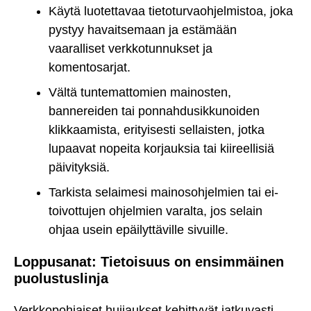
Käytä luotettavaa tietoturvaohjelmistoa, joka
pystyy havaitsemaan ja estämään
vaaralliset verkkotunnukset ja
komentosarjat.
Vältä tuntemattomien mainosten,
bannereiden tai ponnahdusikkunoiden
klikkaamista, erityisesti sellaisten, jotka
lupaavat nopeita korjauksia tai kiireellisiä
päivityksiä.
Tarkista selaimesi mainosohjelmien tai ei-
toivottujen ohjelmien varalta, jos selain
ohjaa usein epäilyttäville sivuille.
Loppusanat: Tietoisuus on ensimmäinen
puolustuslinja
Verkkopohjaiset huijaukset kehittyvät jatkuvasti,