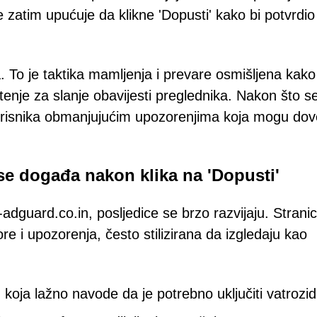
e zatim upućuje da klikne 'Dopusti' kako bi potvrdio
 To je taktika mamljenja i prevare osmišljena kako
tenje za slanje obavijesti preglednika. Nakon što se
 korisnika obmanjujućim upozorenjima koja mogu dov
se događa nakon klika na 'Dopusti'
-adguard.co.in, posljedice se brzo razvijaju. Strani
re i upozorenja, često stilizirana da izgledaju kao
oja lažno navode da je potrebno uključiti vatrozid