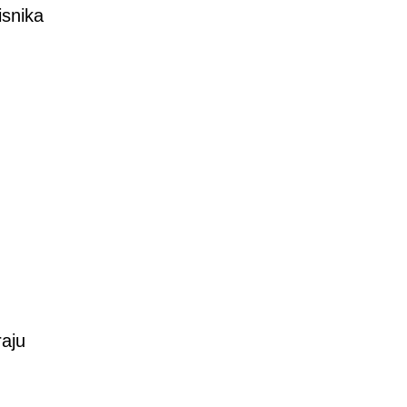
isnika
raju