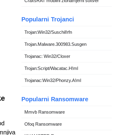
CraxsRAT mobilni zlonamjerni softver
Popularni Trojanci
Trojan:Win32/Suschil!rfn
Trojan.Malware.300983.Susgen
Trojanac: Win32/Cloxer
Trojan:Script/Wacatac.H!ml
Trojanac:Win32/Phonzy.A!ml
ke
Popularni Ransomware
Mmvb Ransomware
od
Ofoq Ransomware
mnjiva