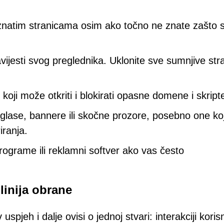
oznatim stranicama osim ako točno ne znate zašto s
ijesti svog preglednika. Uklonite sve sumnjive str
 koji može otkriti i blokirati opasne domene i skript
oglase, bannere ili skočne prozore, posebno one koj
iranja.
rograme ili reklamni softver ako vas često
linija obrane
uspjeh i dalje ovisi o jednoj stvari: interakciji koris