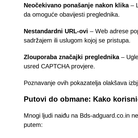
Neočekivano ponašanje nakon klika
– L
da omoguće obavijesti preglednika.
Nestandardni URL-ovi
– Web adrese pop
sadržajem ili uslugom kojoj se pristupa.
Zlouporaba značajki preglednika
– Ugle
usred CAPTCHA provjere.
Poznavanje ovih pokazatelja olakšava iz
Putovi do obmane: Kako korisnic
Mnogi ljudi naiđu na Bds-adguard.co.in n
putem: