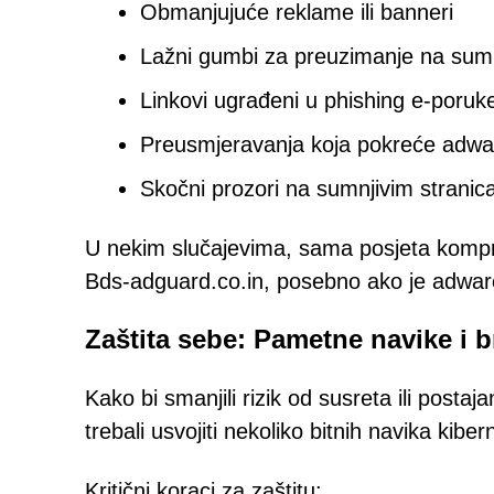
Obmanjujuće reklame ili banneri
Lažni gumbi za preuzimanje na sum
Linkovi ugrađeni u phishing e-poruke
Preusmjeravanja koja pokreće adwa
Skočni prozori na sumnjivim stranica
U nekim slučajevima, sama posjeta kompro
Bds-adguard.co.in, posebno ako je adware
Zaštita sebe: Pametne navike i b
Kako bi smanjili rizik od susreta ili posta
trebali usvojiti nekoliko bitnih navika kiber
Kritični koraci za zaštitu: