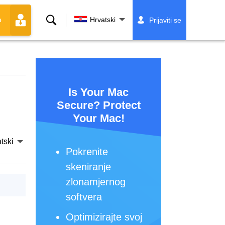
Traži
Hrvatski
Prijaviti se
e
Is Your Mac
Secure? Protect
Your Mac!
tski
Pokrenite
skeniranje
zlonamjernog
softvera
Optimizirajte svoj