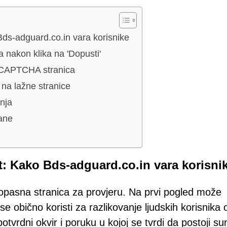
s-adguard.co.in vara korisnike
 nakon klika na 'Dopusti'
h CAPTCHA stranica
 na lažne stranice
nja
rane
 Kako Bds-adguard.co.in vara korisni
opasna stranica za provjeru. Na prvi pogled može
se obično koristi za razlikovanje ljudskih korisnika 
otvrdni okvir i poruku u kojoj se tvrdi da postoji su