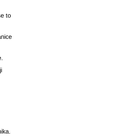
e to
anice
e.
i
nika.