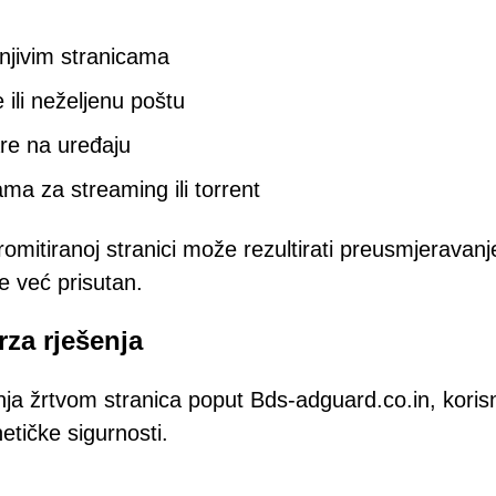
njivim stranicama
 ili neželjenu poštu
re na uređaju
ma za streaming ili torrent
mitiranoj stranici može rezultirati preusmjeravan
 već prisutan.
rza rješenja
janja žrtvom stranica poput Bds-adguard.co.in, korisn
netičke sigurnosti.