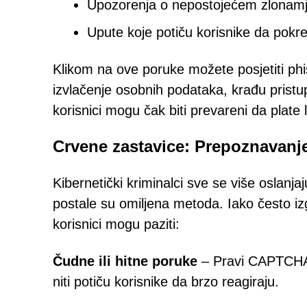
Upozorenja o nepostojećem zlonamj
Upute koje potiču korisnike da pokre
Klikom na ove poruke možete posjetiti phis
izvlačenje osobnih podataka, krađu pristup
korisnici mogu čak biti prevareni da plate l
Crvene zastavice: Prepoznavanj
Kibernetički kriminalci sve se više oslan
postale su omiljena metoda. Iako često izg
korisnici mogu paziti:
Čudne ili hitne poruke
– Pravi CAPTCHA 
niti potiču korisnike da brzo reagiraju.