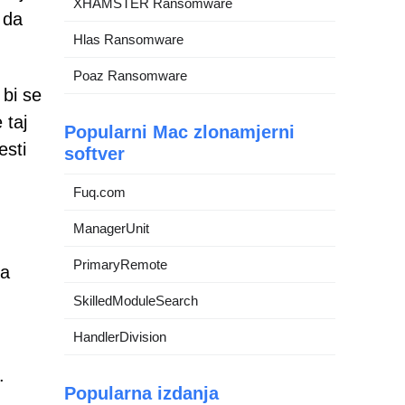
XHAMSTER Ransomware
 da
Hlas Ransomware
Poaz Ransomware
 bi se
 taj
Popularni Mac zlonamjerni
esti
softver
Fuq.com
ManagerUnit
PrimaryRemote
ca
SkilledModuleSearch
HandlerDivision
.
Popularna izdanja