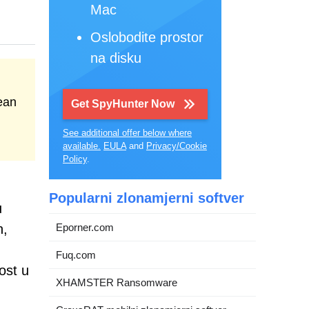
Mac
Oslobodite prostor
na disku
ean
Get SpyHunter Now
See additional offer below where
available.
EULA
and
Privacy/Cookie
Policy
.
Popularni zlonamjerni softver
u
n,
Eporner.com
Fuq.com
ost u
XHAMSTER Ransomware