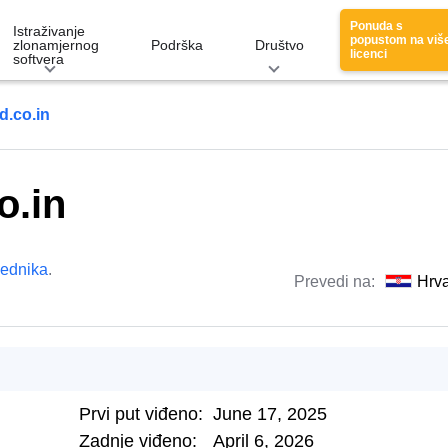
Ponuda s
Istraživanje
popustom na viš
zlonamjernog
Podrška
Društvo
licenci
softvera
d.co.in
o.in
lednika
.
Prevedi na:
Hrva
Prvi put viđeno:
June 17, 2025
Zadnje viđeno:
April 6, 2026