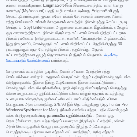
செயல்படுத்தப்படுவதையும் தவிர்க்க, 7-நாள் சோதனைக் காலம் முடிவதற்குள்
உங்கள் கணக்கிற்கான EnigmaSoft-இன் இணையதளத்தில் உள்ள 'எனது
கணக்கு' (MyAccount) பகுதி வழியாகவோ அல்லது EnigmaSoft-ஐத்
தொடர்புகொள்வதன் மூலமாகவோ உங்கள் சோதனைக் காலத்தை நீங்கள்
ரத்து செய்யலாம். உங்கள் சோதனைக் காலத்தில் நீங்கள் ரத்து செய்ய முடிவு
செய்தால், SpyHunter-க்கான அணுகலை உடனடியாக இழப்பீர்கள். ஏதேனும்
ஒரு காரணத்திற்காக, நீங்கள் விரும்பாத கட்டணம் செயல்படுத்தப்பட்டதாக
நீங்கள் நம்பினால் (எடுத்துக்காட்டாக, கணினி நிர்வாகத்தின் அடிப்படையில்
இது நிகழலாம்), கொள்முதல் கட்டணம் விதிக்கப்பட்ட தேதியிலிருந்து 30
நாட்களுக்குள் எந்த நேரத்திலும் நீங்கள் ரத்துசெய்து, அந்தக்
கட்டணத்திற்கான முழுத் தொகையையும் திரும்பப் பெறலாம்.
அடிக்கடி
கேட்கப்படும் கேள்விகளைப்
பார்க்கவும்.
சோதனைக் காலத்தின் முடிவில், நீங்கள் சரியான நேரத்தில் ரத்து
செய்யவில்லை என்றால், சலுகைப் பொருட்கள் மற்றும் பதிவு/கொள்முதல் பக்க
விதிமுறைகளில் (இவை இங்கு மேற்கோளாக இணைக்கப்பட்டுள்ளன;
கொள்முதல் பக்க விவரங்களின்படி நாடு அல்லது விளம்பரத்தைப் பொறுத்து
விலை மாறுபடலாம்) குறிப்பிடப்பட்டுள்ள விலை மற்றும் சந்தாக் காலத்திற்கு
உடனடியாக உங்களுக்கு முன்கூட்டியே கட்டணம் விதிக்கப்படும். விலை
பொதுவாக அரையாண்டுக்கு
$79.98
இல் தொடங்குகிறது (SpyHunter Pro
Windows/SpyHunter for Mac). நீங்கள் வாங்கிய சந்தா, பதிவு/கொள்முதல்
பக்க விதிமுறைகளின்படி
தானாகவே புதுப்பிக்கப்படும்
. நீங்கள் ஒரு
தொடர்ச்சியான, தடையற்ற சந்தாப் பயனராக இருக்கும் பட்சத்தில், உங்கள்
அசல் கொள்முதலின் போது நடைமுறையில் இருந்த அப்போதைய
பொருந்தக்கூடிய நிலையான சந்தாக் கட்டணத்திலும், அதே சந்தாக்