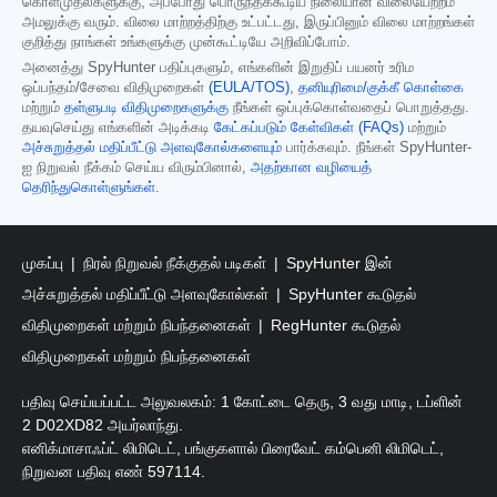
கொள்முதல்களுக்கு, அப்போது பொருந்தக்கூடிய நிலையான விலையேற்றம்
அமலுக்கு வரும். விலை மாற்றத்திற்கு உட்பட்டது, இருப்பினும் விலை மாற்றங்கள்
குறித்து நாங்கள் உங்களுக்கு முன்கூட்டியே அறிவிப்போம்.
அனைத்து SpyHunter பதிப்புகளும், எங்களின் இறுதிப் பயனர் உரிம
ஒப்பந்தம்/சேவை விதிமுறைகள்
(EULA/TOS)
,
தனியுரிமை/குக்கீ கொள்கை
மற்றும்
தள்ளுபடி விதிமுறைகளுக்கு
நீங்கள் ஒப்புக்கொள்வதைப் பொறுத்தது.
தயவுசெய்து எங்களின் அடிக்கடி
கேட்கப்படும் கேள்விகள் (FAQs)
மற்றும்
அச்சுறுத்தல் மதிப்பீட்டு அளவுகோல்களையும்
பார்க்கவும். நீங்கள் SpyHunter-
ஐ நிறுவல் நீக்கம் செய்ய விரும்பினால்,
அதற்கான வழியைத்
தெரிந்துகொள்ளுங்கள்
.
முகப்பு
நிரல் நிறுவல் நீக்குதல் படிகள்
SpyHunter இன்
அச்சுறுத்தல் மதிப்பீட்டு அளவுகோல்கள்
SpyHunter கூடுதல்
விதிமுறைகள் மற்றும் நிபந்தனைகள்
RegHunter கூடுதல்
விதிமுறைகள் மற்றும் நிபந்தனைகள்
பதிவு செய்யப்பட்ட அலுவலகம்: 1 கோட்டை தெரு, 3 வது மாடி, டப்ளின்
2 D02XD82 அயர்லாந்து.
எனிக்மாசாஃப்ட் லிமிடெட், பங்குகளால் பிரைவேட் கம்பெனி லிமிடெட்,
நிறுவன பதிவு எண் 597114.