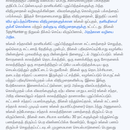
காலத்திற்கும் அல்லது விளம்பரப் பொருட்கள்/கொள்முதல் பக்கத்தில்
குறிப்பிடப்பட்டுள்ளபடியும் தானியங்கிப் புதுப்பித்தல்களுக்கு அந்த
விதிமுறைகள் வழிவகுக்கின்றன. விவரங்களுக்கு கொள்முதல் பக்கத்தைப்
பார்க்கவும். இந்தச் சோதனையானது இந்த விதிமுறைகள், இறுதிப் பயனர்
உரிம ஒப்பந்தம்/சேவை விதிமுறைகளுக்கான
உங்கள் ஒப்புதல்,
தனியுரிமை/
குக்கீ கொள்கை
மற்றும்
தள்ளுபடி விதிமுறைகளுக்கு
உட்பட்டது. நீங்கள்
SpyHunter-ஐ நிறுவல் நீக்கம் செய்ய விரும்பினால்,
அதற்கான வழியை
அறிக
.
உங்கள் சந்தாவின் தானியங்கிப் புதுப்பித்தலுக்கான கட்டணத்தைச் செலுத்த,
ஒவ்வொரு கட்டணத் தேதிக்கு முன்பும், நீங்கள் பதிவுசெய்யும்போது வழங்கிய
மின்னஞ்சல் முகவரிக்கு ஒரு மின்னஞ்சல் நினைவூட்டல் அனுப்பப்படும். உங்கள்
சோதனைக் காலத்தின் தொடக்கத்தில், ஒரு கணக்கிற்கு ஒரு சோதனைக்
காலத்திற்கும் ஒரு சாதனத்திற்கும் மட்டுமே பயன்படுத்தக்கூடிய ஒரு
செயல்படுத்தும் குறியீட்டைப் பெறுவீர்கள். நீங்கள் ஒரு தொடர்ச்சியான,
தடையற்ற சந்தாப் பயனராக இருக்கும் பட்சத்தில், வழங்கப்படும் பொருட்கள்
மற்றும் பதிவு/கொள்முதல் பக்க விதிமுறைகளின்படி (இவை இங்கு
மேற்கோளாக இணைக்கப்பட்டுள்ளன; நாடு அல்லது விளம்பரத்தின்படி
கொள்முதல் பக்க விவரங்களுக்கு ஏற்ப விலை மாறுபடலாம்) உங்கள் சந்தா,
அதே விலையிலும் சந்தாக் காலத்திற்கும் தானாகவே புதுப்பிக்கப்படும்.
கட்டணச் சந்தாப் பயனர்களுக்கு, நீங்கள் ரத்துசெய்தால், உங்கள் கட்டணச்
சந்தாக் காலம் முடியும் வரை உங்கள் தயாரிப்பு(களை) தொடர்ந்து அணுகலாம்.
உங்கள் தற்போதைய சந்தாக் காலத்திற்கான பணத்தைத் திரும்பப் பெற
விரும்பினால், நீங்கள் கடைசியாக வாங்கிய 30 நாட்களுக்குள் ரத்துசெய்து
பணத்தைத் திரும்பப் பெற விண்ணப்பிக்க வேண்டும், மேலும் உங்கள் பணம்
திரும்பச் செலுத்தப்பட்டவுடன் முழுமையான செயல்பாடுகளைப் பெறுவது