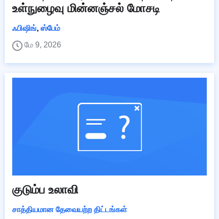
உள்நுழைவு மின்னஞ்சல் மோசடி
ஃபிஷிங்
,
ஸ்பேம்
மே 9, 2026
குடும்ப உலாவி
சாத்தியமான தேவையற்ற திட்டங்கள்