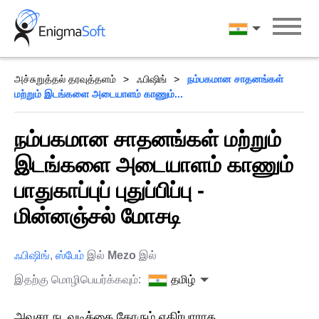
Skip
to
தமிழ்
content
அச்சுறுத்தல் தரவுத்தளம்
ஃபிஷிங்
நம்பகமான சாதனங்கள்
மற்றும் இடங்களை அடையாளம் காணும்...
நம்பகமான சாதனங்கள் மற்றும்
இடங்களை அடையாளம் காணும்
பாதுகாப்புப் புதுப்பிப்பு -
மின்னஞ்சல் மோசடி
ஃபிஷிங்
,
ஸ்பேம்
இல்
Mezo
இல்
இதற்கு மொழிபெயர்க்கவும்:
தமிழ்
அவசர நடவடிக்கை கோரும் எதிர்பாராத