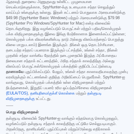
ஆதரவுத் துறையை அணுகுவது உள்ளிட்ட முழுமையான
செயல்பாடுகளுக்காக, SpyHunter-க்கு உடனடியாக சந்தா செலுத்தும்
வாய்ப்பும் உங்களுக்கு உள்ளது. இதன் கட்டணம் பொதுவாக அரையாண்டுக்கு
$49.98
(SpyHunter Basic Windows) மற்றும் அரையாண்டுக்கு
$79.98
(SpyHunter Pro Windows/SpyHunter for Mac) என்ற விலையில்
தொடங்குகிறது. இது வழங்கப்படும் பொருட்கள் மற்றும் பதிவு/கொள்முதல்
பக்க விதிமுறைகளுக்கு (இவை இங்கு மேற்கோளாக இணைக்கப்பட்டுள்ளன;
கொள்முதல் பக்க விவரங்களின்படி நாடு அல்லது விளம்பரத்தைப் பொறுத்து
விலை மாறுபடலாம்) இணங்க இருக்கும். நீங்கள் ஒரு தொடர்ச்சியான,
தடையற்ற சந்தாப் பயனராக இருக்கும் பட்சத்தில், உங்கள் சந்தா, நீங்கள்
முதலில் சந்தா வாங்கிய நேரத்தில் நடைமுறையில் இருந்த அப்போதைய
நிலையான சந்தாக் கட்டணத்தில், அதே சந்தாக் காலத்திற்கு அல்லது
விளம்பரப் பொருட்கள்/கொள்முதல் பக்கத்தில் குறிப்பிடப்பட்டுள்ளபடி
தானாகவே
புதுப்பிக்கப்படும். மேலும், உங்கள் சந்தா காலாவதியாவதற்கு முன்பு
வரவிருக்கும் கட்டணங்கள் குறித்த அறிவிப்பைப் பெறுவீர்கள். SpyHunter-ஐ
வாங்குவது, கொள்முதல் பக்கத்தில் உள்ள விதிமுறைகள் மற்றும்
நிபந்தனைகள், இறுதிப் பயனர் உரிம ஒப்பந்தம்/சேவை விதிமுறைகள்
(EULA/TOS)
,
தனியுரிமை/குக்கீ கொள்கை
மற்றும்
தள்ளுபடி
விதிமுறைகளுக்கு
உட்பட்டது.
------
பொது விதிமுறைகள்
தள்ளுபடி விலையில் SpyHunter-ஐ வாங்கும் எந்தவொரு கொள்முதலும்,
வழங்கப்படும் தள்ளுபடி சந்தாக் காலத்திற்கு மட்டுமே செல்லுபடியாகும்.
அதன்பிறகு, தானியங்கிப் புதுப்பிப்புகள் மற்றும்/அல்லது எதிர்காலக்