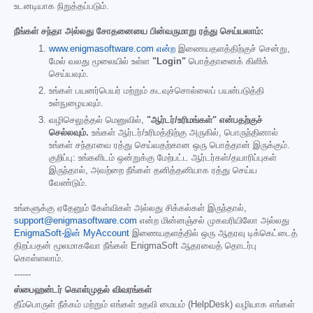
உடனடியாக நிறுத்தப்படும்.
நீங்கள் சந்தா அல்லது சோதனையை பின்வருமாறு ரத்து செய்யலாம்:
www.enigmasoftware.com என்ற
இணையதளத்திற்குச் சென்று,
மேல் வலது மூலையில் உள்ள
"Login"
பொத்தானைக் கிளிக்
செய்யவும்.
உங்கள் பயனர்பெயர் மற்றும் கடவுச்சொல்லைப் பயன்படுத்தி
உள்நுழையவும்.
வழிசெலுத்தல் மெனுவில்,
"ஆர்டர்/உரிமங்கள்" என்பதற்குச்
செல்லவும்.
உங்கள் ஆர்டர்/உரிமத்திற்கு அருகில், பொருந்தினால்
உங்கள் சந்தாவை ரத்து செய்வதற்கான ஒரு பொத்தான் இருக்கும்.
குறிப்பு: உங்களிடம் ஒன்றுக்கு மேற்பட்ட ஆர்டர்கள்/தயாரிப்புகள்
இருந்தால், அவற்றை நீங்கள் தனித்தனியாக ரத்து செய்ய
வேண்டும்.
உங்களுக்கு ஏதேனும் கேள்விகள் அல்லது சிக்கல்கள் இருந்தால்,
support@enigmasoftware.com
என்ற மின்னஞ்சல் முகவரியிலோ அல்லது
EnigmaSoft-இன் MyAccount
இணையதளத்தில் ஒரு ஆதரவு டிக்கெட்டைத்
திறப்பதன் மூலமாகவோ நீங்கள் EnigmaSoft ஆதரவைத் தொடர்பு
கொள்ளலாம்.
------
ஸ்பைஹன்டர் கொள்முதல் விவரங்கள்
தீம்பொருள் நீக்கம் மற்றும் எங்கள் உதவி மையம் (HelpDesk) வழியாக எங்கள்