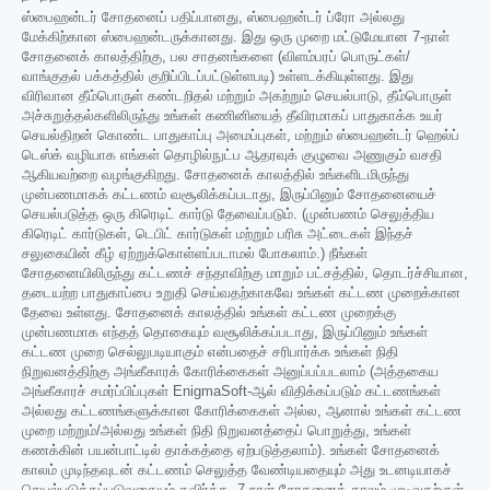
ஸ்பைஹன்டர் சோதனைப் பதிப்பானது, ஸ்பைஹன்டர் ப்ரோ அல்லது
மேக்கிற்கான ஸ்பைஹன்டருக்கானது. இது ஒரு முறை மட்டுமேயான 7-நாள்
சோதனைக் காலத்திற்கு, பல சாதனங்களை (விளம்பரப் பொருட்கள்/
வாங்குதல் பக்கத்தில் குறிப்பிடப்பட்டுள்ளபடி) உள்ளடக்கியுள்ளது. இது
விரிவான தீம்பொருள் கண்டறிதல் மற்றும் அகற்றும் செயல்பாடு, தீம்பொருள்
அச்சுறுத்தல்களிலிருந்து உங்கள் கணினியைத் தீவிரமாகப் பாதுகாக்க உயர்
செயல்திறன் கொண்ட பாதுகாப்பு அமைப்புகள், மற்றும் ஸ்பைஹன்டர் ஹெல்ப்
டெஸ்க் வழியாக எங்கள் தொழில்நுட்ப ஆதரவுக் குழுவை அணுகும் வசதி
ஆகியவற்றை வழங்குகிறது. சோதனைக் காலத்தில் உங்களிடமிருந்து
முன்பணமாகக் கட்டணம் வசூலிக்கப்படாது, இருப்பினும் சோதனையைச்
செயல்படுத்த ஒரு கிரெடிட் கார்டு தேவைப்படும். (முன்பணம் செலுத்திய
கிரெடிட் கார்டுகள், டெபிட் கார்டுகள் மற்றும் பரிசு அட்டைகள் இந்தச்
சலுகையின் கீழ் ஏற்றுக்கொள்ளப்படாமல் போகலாம்.) நீங்கள்
சோதனையிலிருந்து கட்டணச் சந்தாவிற்கு மாறும் பட்சத்தில், தொடர்ச்சியான,
தடையற்ற பாதுகாப்பை உறுதி செய்வதற்காகவே உங்கள் கட்டண முறைக்கான
தேவை உள்ளது. சோதனைக் காலத்தில் உங்கள் கட்டண முறைக்கு
முன்பணமாக எந்தத் தொகையும் வசூலிக்கப்படாது, இருப்பினும் உங்கள்
கட்டண முறை செல்லுபடியாகும் என்பதைச் சரிபார்க்க உங்கள் நிதி
நிறுவனத்திற்கு அங்கீகாரக் கோரிக்கைகள் அனுப்பப்படலாம் (அத்தகைய
அங்கீகாரச் சமர்ப்பிப்புகள் EnigmaSoft-ஆல் விதிக்கப்படும் கட்டணங்கள்
அல்லது கட்டணங்களுக்கான கோரிக்கைகள் அல்ல, ஆனால் உங்கள் கட்டண
முறை மற்றும்/அல்லது உங்கள் நிதி நிறுவனத்தைப் பொறுத்து, உங்கள்
கணக்கின் பயன்பாட்டில் தாக்கத்தை ஏற்படுத்தலாம்). உங்கள் சோதனைக்
காலம் முடிந்தவுடன் கட்டணம் செலுத்த வேண்டியதையும் அது உடனடியாகச்