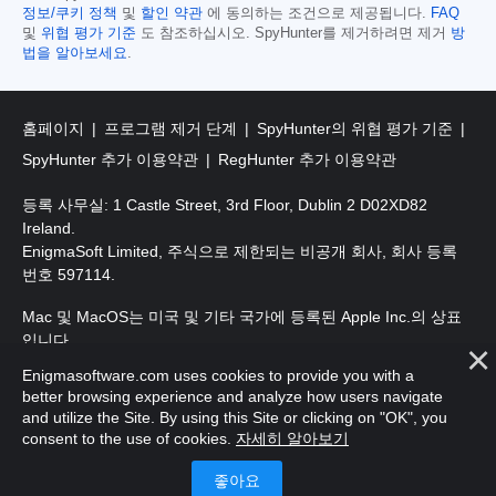
정보/쿠키 정책
및
할인 약관
에 동의하는 조건으로 제공됩니다.
FAQ
및
위협 평가 기준
도 참조하십시오. SpyHunter를 제거하려면 제거
방
법을 알아보세요
.
홈페이지
프로그램 제거 단계
SpyHunter의 위협 평가 기준
SpyHunter 추가 이용약관
RegHunter 추가 이용약관
등록 사무실: 1 Castle Street, 3rd Floor, Dublin 2 D02XD82
Ireland.
EnigmaSoft Limited, 주식으로 제한되는 비공개 회사, 회사 등록
번호 597114.
Mac 및 MacOS는 미국 및 기타 국가에 등록된 Apple Inc.의 상표
입니다.
Enigmasoftware.com uses cookies to provide you with a
저작권 2016-
2026
. EnigmaSoft Ltd. 판권 소유.
better browsing experience and analyze how users navigate
and utilize the Site. By using this Site or clicking on "OK", you
consent to the use of cookies.
자세히 알아보기