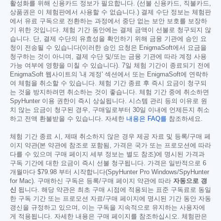
활성화를 위해 신용카드 정보가 필요합니다. (선불 신용카드, 직불카드,
상품권은 이 체험판에서 사용할 수 없습니다.) 결제 수단 정보는 체험판
에서 유료 구독으로 전환하는 과정에서 중단 없는 보안 보호를 보장하
기 위한 것입니다. 체험 기간 동안에는 결제 금액이 선불로 청구되지 않
습니다. 단, 결제 수단의 유효성을 확인하기 위해 금융 기관에 승인 요
청이 전송될 수 있습니다(이러한 승인 요청은 EnigmaSoft에서 요금을
청구하는 것이 아니며, 결제 수단 및/또는 금융 기관에 따라 계정 사용
가능 여부에 영향을 미칠 수 있습니다). 7일 체험 기간이 종료되기 전에
EnigmaSoft 웹사이트의 '내 계정' 섹션에서 또는 EnigmaSoft에 연락하
여 체험을 취소할 수 있습니다. 체험 기간 종료 후 즉시 요금이 청구되
는 것을 방지하려면 취소하는 것이 좋습니다. 체험 기간 중에 취소하면
SpyHunter 이용 권한이 즉시 상실됩니다. 시스템 관리 등의 이유로 원
치 않는 요금이 청구된 경우, 구매일로부터 30일 이내에 언제든지 취소
하고 전액 환불받을 수 있습니다. 자세한
내용은 FAQ를
참조하세요.
체험 기간 종료 시, 제때 취소하지 않은 경우 제공 자료 및 등록/구매 페
이지 약관(본 약관에 참조로 포함됨, 가격은 국가 또는 프로모션에 따라
다를 수 있으며 구매 페이지 세부 정보는 별도 참조)에 명시된 가격과
구독 기간에 대한 요금이 즉시 선불 청구됩니다. 가격은 일반적으로 6
개월마다
$79.98
부터 시작합니다(SpyHunter Pro Windows/SpyHunter
for Mac). 구매하신 구독은 등록/구매 페이지 약관에 따라
자동으로 갱
신
됩니다. 해당 약관은 최초 구매 시점에 적용되는 표준 구독료로 동일
한 구독 기간 또는 프로모션 자료/구매 페이지에 명시된 기간 동안 자동
갱신을 규정하고 있으며, 이는 구독을 지속적으로 유지하는 사용자에
게 적용됩니다. 자세한 내용은 구매 페이지를 참조하십시오. 체험판은