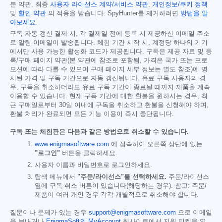
본 약관, 최종
사용자 라이선스 계약/서비스 약관
,
개인정보/쿠키 정책
및
할인 약관
의 적용을 받습니다. SpyHunter를 제거하려면
방법을 알
아보세요
.
구독 자동 갱신 결제 시, 각 결제일 전에 등록 시 제공하신 이메일 주소
로 알림 이메일이 발송됩니다. 체험 기간 시작 시, 계정당 하나의 기기
에서만 사용 가능한 활성화 코드가 제공됩니다. 구독은 제공 자료 및 등
록/구매 페이지 약관(본 약관에 참조로 포함됨, 가격은 국가 또는 프로
모션에 따라 다를 수 있으며 구매 페이지 세부 정보는 별도 참조)에 명
시된 가격 및 구독 기간으로 자동 갱신됩니다. 유료 구독 사용자의 경
우, 구독을 취소하더라도 유료 구독 기간이 종료될 때까지 제품을 계속
이용할 수 있습니다. 현재 구독 기간에 대한 환불을 원하시는 경우, 최
근 구매일로부터 30일 이내에 구독을 취소하고 환불을 신청해야 하며,
환불 처리가 완료되면 모든 기능 이용이 즉시 중단됩니다.
구독 또는 체험판은 다음과 같은 방법으로 취소할 수 있습니다.
www.enigmasoftware.com
에 접속하여 오른쪽 상단에 있는
"로그인"
버튼을 클릭하세요.
사용자 이름과 비밀번호로 로그인하세요.
탐색 메뉴에서
"주문/라이선스"를 선택하세요.
주문/라이선스
옆에 구독 취소 버튼이 있습니다(해당하는 경우). 참고: 주문/
제품이 여러 개인 경우 각각 개별적으로 취소해야 합니다.
질문이나 문제가 있는 경우
support@enigmasoftware.com
으로 이메일
을 보내거나
EnigmaSoft의 MyAccount
웹사이트에서 지원 티켓을 열