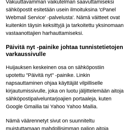
Vakuuttavamman vaikutelman saavuttamiseksi
sähköpostit esitetään usein ilmoituksina 'cPanel
Webmail Service' -palvelusta'. Nämä väitteet ovat
kuitenkin täysin keksittyjä ja tarkoitettu yksinomaan
vastaanottajien harhauttamiseksi.
Päivitä nyt -painike johtaa tunnistetietojen
varkaussivulle
Huijauksen keskeinen osa on sähköpostiin
upotettu "Päivitä nyt" -painike. Linkin
napsauttaminen ohjaa käyttäjät vilpilliselle
kirjautumissivulle, joka on luotu jäljittelemään aitoja
sähköpostipalveluntarjoajien portaaleja, kuten
Google Gmailia tai Yahoo Yahoo Mailia.
Nämä väärennetyt sivut on suunniteltu
muistuttamaan mahdollisimman paljon aitoja