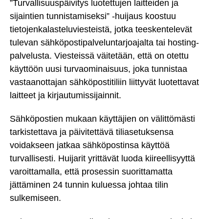
”Turvallisuuspäivitys luotettujen laitteiden ja
sijaintien tunnistamiseksi” -huijaus koostuu
tietojenkalasteluviesteistä, jotka teeskentelevät
tulevan sähköpostipalveluntarjoajalta tai hosting-
palvelusta. Viesteissä väitetään, että on otettu
käyttöön uusi turvaominaisuus, joka tunnistaa
vastaanottajan sähköpostitiliin liittyvät luotettavat
laitteet ja kirjautumissijainnit.
Sähköpostien mukaan käyttäjien on välittömästi
tarkistettava ja päivitettävä tiliasetuksensa
voidakseen jatkaa sähköpostinsa käyttöä
turvallisesti. Huijarit yrittävät luoda kiireellisyyttä
varoittamalla, että prosessin suorittamatta
jättäminen 24 tunnin kuluessa johtaa tilin
sulkemiseen.