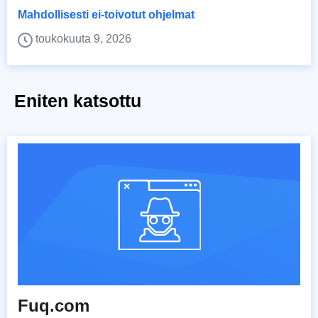
Mahdollisesti ei-toivotut ohjelmat
toukokuuta 9, 2026
Eniten katsottu
Fuq.com