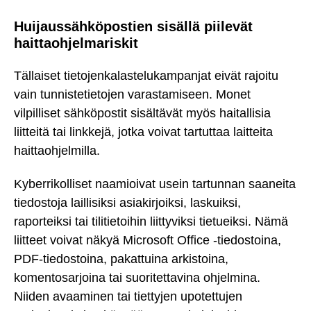
Huijaussähköpostien sisällä piilevät
haittaohjelmariskit
Tällaiset tietojenkalastelukampanjat eivät rajoitu
vain tunnistetietojen varastamiseen. Monet
vilpilliset sähköpostit sisältävät myös haitallisia
liitteitä tai linkkejä, jotka voivat tartuttaa laitteita
haittaohjelmilla.
Kyberrikolliset naamioivat usein tartunnan saaneita
tiedostoja laillisiksi asiakirjoiksi, laskuiksi,
raporteiksi tai tilitietoihin liittyviksi tietueiksi. Nämä
liitteet voivat näkyä Microsoft Office -tiedostoina,
PDF-tiedostoina, pakattuina arkistoina,
komentosarjoina tai suoritettavina ohjelmina.
Niiden avaaminen tai tiettyjen upotettujen