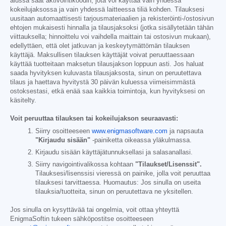
alussa saat aktivointikoodin, jota voi käyttää vain yhdessä
kokeilujaksossa ja vain yhdessä laitteessa tiliä kohden. Tilauksesi
uusitaan automaattisesti tarjousmateriaalien ja rekisteröinti-/ostosivun
ehtojen mukaisesti hinnalla ja tilausjaksoksi (jotka sisällytetään tähän
viittauksella; hinnoittelu voi vaihdella maittain tai ostosivun mukaan),
edellyttäen, että olet jatkuvan ja keskeytymättömän tilauksen
käyttäjä. Maksullisen tilauksen käyttäjät voivat peruuttaessaan
käyttää tuotteitaan maksetun tilausjakson loppuun asti. Jos haluat
saada hyvityksen kuluvasta tilausjaksosta, sinun on peruutettava
tilaus ja haettava hyvitystä 30 päivän kuluessa viimeisimmästä
ostoksestasi, etkä enää saa kaikkia toimintoja, kun hyvityksesi on
käsitelty.
Voit peruuttaa tilauksen tai kokeilujakson seuraavasti:
Siirry osoitteeseen
www.enigmasoftware.com
ja napsauta
"Kirjaudu sisään"
-painiketta oikeassa yläkulmassa.
Kirjaudu sisään käyttäjätunnuksellasi ja salasanallasi.
Siirry navigointivalikossa kohtaan
"Tilaukset/Lisenssit".
Tilauksesi/lisenssisi vieressä on painike, jolla voit peruuttaa
tilauksesi tarvittaessa. Huomautus: Jos sinulla on useita
tilauksia/tuotteita, sinun on peruutettava ne yksitellen.
Jos sinulla on kysyttävää tai ongelmia, voit ottaa yhteyttä
EnigmaSoftin tukeen sähköpostitse osoitteeseen