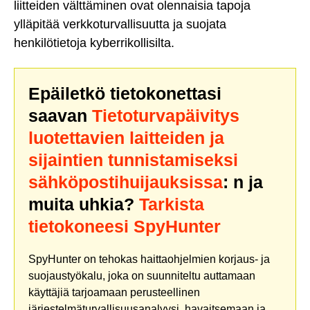
liitteiden välttäminen ovat olennaisia tapoja
ylläpitää verkkoturvallisuutta ja suojata
henkilötietoja kyberrikollisilta.
Epäiletkö tietokonettasi
saavan
Tietoturvapäivitys
luotettavien laitteiden ja
sijaintien tunnistamiseksi
sähköpostihuijauksissa
: n ja
muita uhkia?
Tarkista
tietokoneesi SpyHunter
SpyHunter on tehokas haittaohjelmien korjaus- ja
suojaustyökalu, joka on suunniteltu auttamaan
käyttäjiä tarjoamaan perusteellinen
järjestelmäturvallisuusanalyysi, havaitsemaan ja