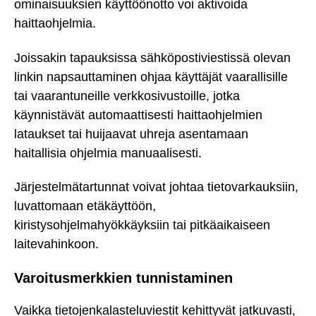
ominaisuuksien käyttöönotto voi aktivoida
haittaohjelmia.
Joissakin tapauksissa sähköpostiviestissä olevan
linkin napsauttaminen ohjaa käyttäjät vaarallisille
tai vaarantuneille verkkosivustoille, jotka
käynnistävät automaattisesti haittaohjelmien
lataukset tai huijaavat uhreja asentamaan
haitallisia ohjelmia manuaalisesti.
Järjestelmätartunnat voivat johtaa tietovarkauksiin,
luvattomaan etäkäyttöön,
kiristysohjelmahyökkäyksiin tai pitkäaikaiseen
laitevahinkoon.
Varoitusmerkkien tunnistaminen
Vaikka tietojenkalasteluviestit kehittyvät jatkuvasti,