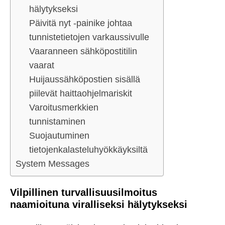
hälytykseksi
Päivitä nyt -painike johtaa
tunnistetietojen varkaussivulle
Vaaranneen sähköpostitilin
vaarat
Huijaussähköpostien sisällä
piilevät haittaohjelmariskit
Varoitusmerkkien
tunnistaminen
Suojautuminen
tietojenkalasteluhyökkäyksiltä
System Messages
Vilpillinen turvallisuusilmoitus
naamioituna viralliseksi hälytykseksi