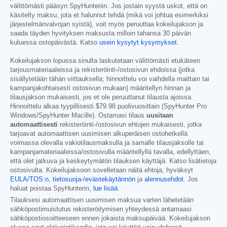
välittömästi pääsyn SpyHunteriin. Jos jostain syystä uskot, että on
käsitelty maksu, jota et halunnut tehdä (mikä voi johtua esimerkiksi
järjestelmänvalvojan syistä), voit myös peruuttaa kokeilujakson ja
saada täyden hyvityksen maksusta milloin tahansa 30 päivän
kuluessa ostopäivästä. Katso
usein kysytyt kysymykset
.
Kokeilujakson lopussa sinulta laskutetaan välittömästi etukäteen
tarjousmateriaaleissa ja rekisteröinti-/ostosivun ehdoissa (jotka
sisällytetään tähän viittauksella; hinnoittelu voi vaihdella maittain tai
kampanjakohtaisesti ostosivun mukaan) määritellyn hinnan ja
tilausjakson mukaisesti, jos et ole peruuttanut tilausta ajoissa.
Hinnoittelu alkaa tyypillisesti
$79.98
puolivuosittain (SpyHunter Pro
Windows/SpyHunter Macille). Ostamasi tilaus
uusitaan
automaattisesti
rekisteröinti-/ostosivun ehtojen mukaisesti, jotka
tarjoavat automaattisen uusimisen alkuperäisen ostohetkellä
voimassa olevalla vakiotilausmaksulla ja samalle tilausjaksolle tai
kampanjamateriaaleissa/ostosivulla määritellyllä tavalla, edellyttäen,
että olet jatkuva ja keskeytymätön tilauksen käyttäjä. Katso lisätietoja
ostosivulta. Kokeilujaksoon sovelletaan näitä ehtoja, hyväksyt
EULA/TOS:n
,
tietosuoja-/evästekäytännön
ja
alennusehdot
. Jos
haluat poistaa SpyHunterin,
lue lisää
.
Tilauksesi automaattisen uusimisen maksua varten lähetetään
sähköpostimuistutus rekisteröitymisen yhteydessä antamaasi
sähköpostiosoitteeseen ennen jokaista maksupäivää. Kokeilujakson