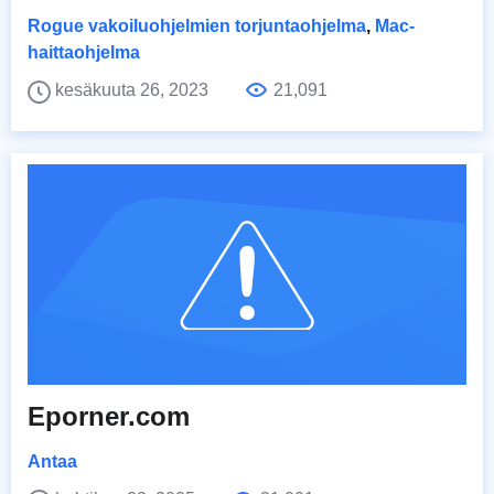
Rogue vakoiluohjelmien torjuntaohjelma
,
Mac-
haittaohjelma
kesäkuuta 26, 2023
21,091
Eporner.com
Antaa