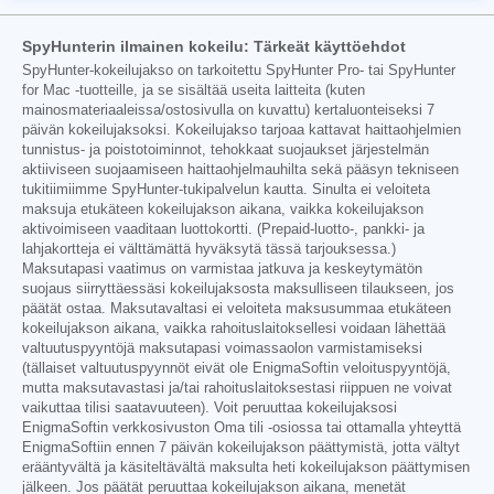
SpyHunterin ilmainen kokeilu: Tärkeät käyttöehdot
SpyHunter-kokeilujakso on tarkoitettu SpyHunter Pro- tai SpyHunter
for Mac -tuotteille, ja se sisältää useita laitteita (kuten
mainosmateriaaleissa/ostosivulla on kuvattu) kertaluonteiseksi 7
päivän kokeilujaksoksi. Kokeilujakso tarjoaa kattavat haittaohjelmien
tunnistus- ja poistotoiminnot, tehokkaat suojaukset järjestelmän
aktiiviseen suojaamiseen haittaohjelmauhilta sekä pääsyn tekniseen
tukitiimiimme SpyHunter-tukipalvelun kautta. Sinulta ei veloiteta
maksuja etukäteen kokeilujakson aikana, vaikka kokeilujakson
aktivoimiseen vaaditaan luottokortti. (Prepaid-luotto-, pankki- ja
lahjakortteja ei välttämättä hyväksytä tässä tarjouksessa.)
Maksutapasi vaatimus on varmistaa jatkuva ja keskeytymätön
suojaus siirryttäessäsi kokeilujaksosta maksulliseen tilaukseen, jos
päätät ostaa. Maksutavaltasi ei veloiteta maksusummaa etukäteen
kokeilujakson aikana, vaikka rahoituslaitoksellesi voidaan lähettää
valtuutuspyyntöjä maksutapasi voimassaolon varmistamiseksi
(tällaiset valtuutuspyynnöt eivät ole EnigmaSoftin veloituspyyntöjä,
mutta maksutavastasi ja/tai rahoituslaitoksestasi riippuen ne voivat
vaikuttaa tilisi saatavuuteen). Voit peruuttaa kokeilujaksosi
EnigmaSoftin verkkosivuston Oma tili -osiossa tai ottamalla yhteyttä
EnigmaSoftiin ennen 7 päivän kokeilujakson päättymistä, jotta vältyt
erääntyvältä ja käsiteltävältä maksulta heti kokeilujakson päättymisen
jälkeen. Jos päätät peruuttaa kokeilujakson aikana, menetät