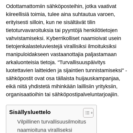
Odottamattomiin sähköposteihin, jotka vaativat
kiireellisiä toimia, tulee aina suhtautua varoen,
erityisesti silloin, kun ne sisältävät tilin
tietoturvavaroituksia tai pyyntöjä henkilötietojen
vahvistamiseksi. Kyberrikolliset naamioivat usein
tietojenkalasteluviestejä virallisiksi ilmoituksiksi
manipuloidakseen vastaanottajia paljastamaan
arkaluonteisia tietoja. "Turvallisuuspäivitys
luotettavien laitteiden ja sijaintien tunnistamiseksi" -
sähköpostit ovat osa tällaista huijauskampanjaa,
eikä niitä yhdistetä mihinkään laillisiin yrityksiin,
organisaatioihin tai sähköpostipalveluntarjoajiin.
Sisällysluettelo
Vilpillinen turvallisuusilmoitus
naamioituna viralliseksi