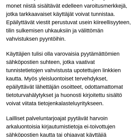
monet niistä sisältävät edelleen varoitusmerkkejä,
jotka tarkkaavaiset käyttäjät voivat tunnistaa.
Epäilyttävät viestit perustuvat usein kiireellisyyteen,
tilin sulkemisen uhkauksiin ja välittömän
vahvistuksen pyyntöihin.
Käyttäjien tulisi olla varovaisia pyytämättömien
sähköpostien suhteen, jotka vaativat
tunnistetietojen vahvistusta upotettujen linkkien
kautta. Myös yleisluontoiset tervehdykset,
epäilyttävät lähettäjän osoitteet, odottamattomat
tietoturvahälytykset ja huonosti kirjoitettu sisältö
voivat viitata tietojenkalasteluyritykseen.
Lailliset palveluntarjoajat pyytävät harvoin
arkaluontoisia kirjautumistietoja ei-toivottujen
sähköpostien kautta tai ohjaavat käyttäjiä