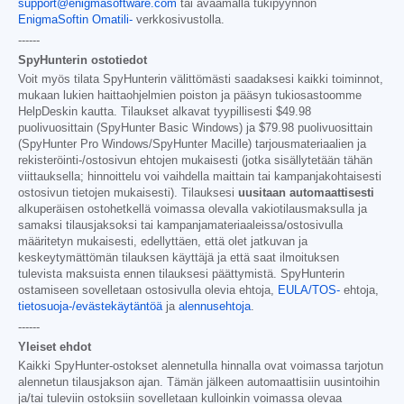
support@enigmasoftware.com
tai avaamalla tukipyynnön
EnigmaSoftin Omatili-
verkkosivustolla.
------
SpyHunterin ostotiedot
Voit myös tilata SpyHunterin välittömästi saadaksesi kaikki toiminnot,
mukaan lukien haittaohjelmien poiston ja pääsyn tukiosastoomme
HelpDeskin kautta. Tilaukset alkavat tyypillisesti
$49.98
puolivuosittain (SpyHunter Basic Windows) ja
$79.98
puolivuosittain
(SpyHunter Pro Windows/SpyHunter Macille) tarjousmateriaalien ja
rekisteröinti-/ostosivun ehtojen mukaisesti (jotka sisällytetään tähän
viittauksella; hinnoittelu voi vaihdella maittain tai kampanjakohtaisesti
ostosivun tietojen mukaisesti). Tilauksesi
uusitaan automaattisesti
alkuperäisen ostohetkellä voimassa olevalla vakiotilausmaksulla ja
samaksi tilausjaksoksi tai kampanjamateriaaleissa/ostosivulla
määritetyn mukaisesti, edellyttäen, että olet jatkuvan ja
keskeytymättömän tilauksen käyttäjä ja että saat ilmoituksen
tulevista maksuista ennen tilauksesi päättymistä. SpyHunterin
ostamiseen sovelletaan ostosivulla olevia ehtoja,
EULA/TOS-
ehtoja,
tietosuoja-/evästekäytäntöä
ja
alennusehtoja
.
------
Yleiset ehdot
Kaikki SpyHunter-ostokset alennetulla hinnalla ovat voimassa tarjotun
alennetun tilausjakson ajan. Tämän jälkeen automaattisiin uusintoihin
ja/tai tuleviin ostoksiin sovelletaan kulloinkin voimassa olevaa