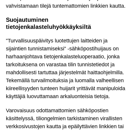
vahvistamaan tilejä tuntemattomien linkkien kautta.
Suojautuminen
tietojenkalasteluhyökkäyksiltä
”Turvallisuuspäivitys luotettujen laitteiden ja
sijaintien tunnistamiseksi” -sähköpostihuijaus on
harhaanjohtava tietojenkalasteluoperaatio, jonka
tarkoituksena on varastaa tilin tunnistetiedot ja
mahdollisesti tartuttaa järjestelmät haittaohjelmilla.
Tekemällä turvailmoituksia ja luomalla valheellisen
kiireellisyyden tunteen huijarit yrittävät manipuloida
käyttäjiä luovuttamaan arkaluonteisia tietoja.
Varovaisuus odottamattomien sähköpostien
käsittelyssä, tiliongelmien tarkistaminen virallisten
verkkosivustojen kautta ja epäilyttävien linkkien tai