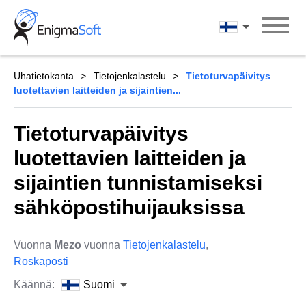
Skip
to
Suomi
content
Uhatietokanta
Tietojenkalastelu
Tietoturvapäivitys
luotettavien laitteiden ja sijaintien...
Tietoturvapäivitys
luotettavien laitteiden ja
sijaintien tunnistamiseksi
sähköpostihuijauksissa
Vuonna
Mezo
vuonna
Tietojenkalastelu
,
Roskaposti
Käännä:
Suomi