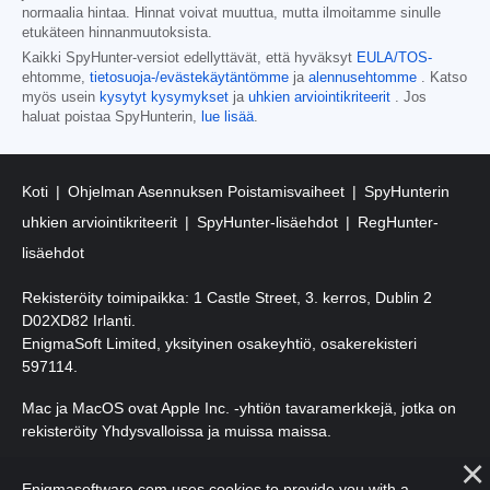
normaalia hintaa. Hinnat voivat muuttua, mutta ilmoitamme sinulle
etukäteen hinnanmuutoksista.
Kaikki SpyHunter-versiot edellyttävät, että hyväksyt
EULA/TOS-
ehtomme,
tietosuoja-/evästekäytäntömme
ja
alennusehtomme
. Katso
myös usein
kysytyt kysymykset
ja
uhkien arviointikriteerit
. Jos
haluat poistaa SpyHunterin,
lue lisää
.
Koti
Ohjelman Asennuksen Poistamisvaiheet
SpyHunterin
uhkien arviointikriteerit
SpyHunter-lisäehdot
RegHunter-
lisäehdot
Rekisteröity toimipaikka: 1 Castle Street, 3. kerros, Dublin 2
D02XD82 Irlanti.
EnigmaSoft Limited, yksityinen osakeyhtiö, osakerekisteri
597114.
Mac ja MacOS ovat Apple Inc. -yhtiön tavaramerkkejä, jotka on
rekisteröity Yhdysvalloissa ja muissa maissa.
Tekijänoikeudet 2016-
2026
. EnigmaSoft Ltd. Kaikki oikeudet
Enigmasoftware.com uses cookies to provide you with a