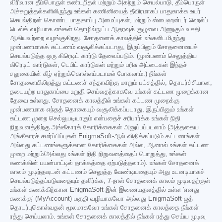
விரிவான தீம்பொருள் கண்டறிதல் மற்றும் அகற்றும் செயல்பாடு, தீம்பொருள்
அச்சுறுத்தல்களிலிருந்து உங்கள் கணினியைத் தீவிரமாகப் பாதுகாக்க உயர்
செயல்திறன் கொண்ட பாதுகாப்பு அமைப்புகள், மற்றும் ஸ்பைஹன்டர் ஹெல்ப்
டெஸ்க் வழியாக எங்கள் தொழில்நுட்ப ஆதரவுக் குழுவை அணுகும் வசதி
ஆகியவற்றை வழங்குகிறது. சோதனைக் காலத்தில் உங்களிடமிருந்து
முன்பணமாகக் கட்டணம் வசூலிக்கப்படாது, இருப்பினும் சோதனையைச்
செயல்படுத்த ஒரு கிரெடிட் கார்டு தேவைப்படும். (முன்பணம் செலுத்திய
கிரெடிட் கார்டுகள், டெபிட் கார்டுகள் மற்றும் பரிசு அட்டைகள் இந்தச்
சலுகையின் கீழ் ஏற்றுக்கொள்ளப்படாமல் போகலாம்.) நீங்கள்
சோதனையிலிருந்து கட்டணச் சந்தாவிற்கு மாறும் பட்சத்தில், தொடர்ச்சியான,
தடையற்ற பாதுகாப்பை உறுதி செய்வதற்காகவே உங்கள் கட்டண முறைக்கான
தேவை உள்ளது. சோதனைக் காலத்தில் உங்கள் கட்டண முறைக்கு
முன்பணமாக எந்தத் தொகையும் வசூலிக்கப்படாது, இருப்பினும் உங்கள்
கட்டண முறை செல்லுபடியாகும் என்பதைச் சரிபார்க்க உங்கள் நிதி
நிறுவனத்திற்கு அங்கீகாரக் கோரிக்கைகள் அனுப்பப்படலாம் (அத்தகைய
அங்கீகாரச் சமர்ப்பிப்புகள் EnigmaSoft-ஆல் விதிக்கப்படும் கட்டணங்கள்
அல்லது கட்டணங்களுக்கான கோரிக்கைகள் அல்ல, ஆனால் உங்கள் கட்டண
முறை மற்றும்/அல்லது உங்கள் நிதி நிறுவனத்தைப் பொறுத்து, உங்கள்
கணக்கின் பயன்பாட்டில் தாக்கத்தை ஏற்படுத்தலாம்). உங்கள் சோதனைக்
காலம் முடிந்தவுடன் கட்டணம் செலுத்த வேண்டியதையும் அது உடனடியாகச்
செயல்படுத்தப்படுவதையும் தவிர்க்க, 7-நாள் சோதனைக் காலம் முடிவதற்குள்
உங்கள் கணக்கிற்கான EnigmaSoft-இன் இணையதளத்தில் உள்ள 'எனது
கணக்கு' (MyAccount) பகுதி வழியாகவோ அல்லது EnigmaSoft-ஐத்
தொடர்புகொள்வதன் மூலமாகவோ உங்கள் சோதனைக் காலத்தை நீங்கள்
ரத்து செய்யலாம். உங்கள் சோதனைக் காலத்தில் நீங்கள் ரத்து செய்ய முடிவு