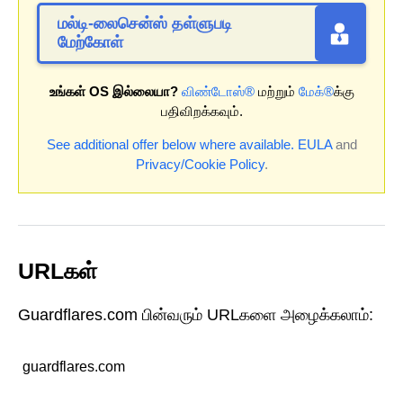
மல்டி-லைசென்ஸ் தள்ளுபடி
மேற்கோள்
உங்கள் OS இல்லையா?
விண்டோஸ்®
மற்றும்
மேக்®
க்கு
பதிவிறக்கவும்.
See additional offer below where available.
EULA
and
Privacy/Cookie Policy
.
URLகள்
Guardflares.com பின்வரும் URLகளை அழைக்கலாம்:
guardflares.com