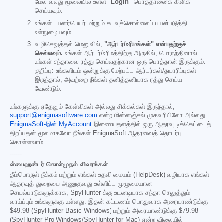
மேல் வலது மூலையில் உள்ள
"Login"
பொத்தானைக் கிளிக்
செய்யவும்.
உங்கள் பயனர்பெயர் மற்றும் கடவுச்சொல்லைப் பயன்படுத்தி
உள்நுழையவும்.
வழிசெலுத்தல் மெனுவில்,
"ஆர்டர்/உரிமங்கள்" என்பதற்குச்
செல்லவும்.
உங்கள் ஆர்டர்/உரிமத்திற்கு அருகில், பொருந்தினால்
உங்கள் சந்தாவை ரத்து செய்வதற்கான ஒரு பொத்தான் இருக்கும்.
குறிப்பு: உங்களிடம் ஒன்றுக்கு மேற்பட்ட ஆர்டர்கள்/தயாரிப்புகள்
இருந்தால், அவற்றை நீங்கள் தனித்தனியாக ரத்து செய்ய
வேண்டும்.
உங்களுக்கு ஏதேனும் கேள்விகள் அல்லது சிக்கல்கள் இருந்தால்,
support@enigmasoftware.com
என்ற மின்னஞ்சல் முகவரியிலோ அல்லது
EnigmaSoft-இன் MyAccount
இணையதளத்தில் ஒரு ஆதரவு டிக்கெட்டைத்
திறப்பதன் மூலமாகவோ நீங்கள் EnigmaSoft ஆதரவைத் தொடர்பு
கொள்ளலாம்.
------
ஸ்பைஹன்டர் கொள்முதல் விவரங்கள்
தீம்பொருள் நீக்கம் மற்றும் எங்கள் உதவி மையம் (HelpDesk) வழியாக எங்கள்
ஆதரவுத் துறையை அணுகுவது உள்ளிட்ட முழுமையான
செயல்பாடுகளுக்காக, SpyHunter-க்கு உடனடியாக சந்தா செலுத்தும்
வாய்ப்பும் உங்களுக்கு உள்ளது. இதன் கட்டணம் பொதுவாக அரையாண்டுக்கு
$49.98
(SpyHunter Basic Windows) மற்றும் அரையாண்டுக்கு
$79.98
(SpyHunter Pro Windows/SpyHunter for Mac) என்ற விலையில்