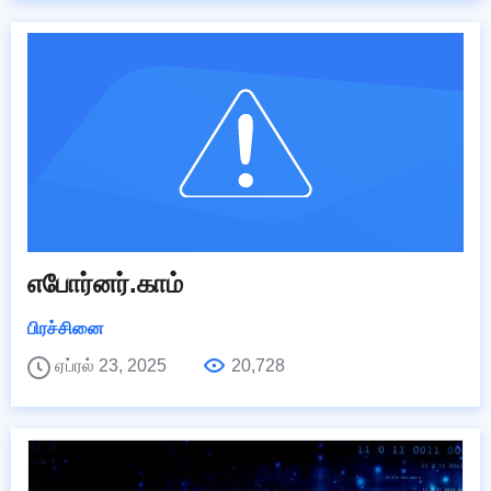
எபோர்னர்.காம்
பிரச்சினை
ஏப்ரல் 23, 2025
20,728