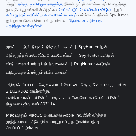
மற்றும்
தள்ளுபடி விதிமுறைகளுக்கு
நீங்கள் ஒப்புக்கொள்வதைப் பொறுத்தது.
தயவுசெய்து எங்களின் அடிக்கடி
கேட்கப்படும் கேள்விகள் (FAQs)
மற்றும்
அச்சுறுத்தல் மதிப்பீட்டு அளவுகோல்களையும்
பார்க்கவும். நீங்கள் SpyHunter-
ஐ நிறுவல் நீக்கம் செய்ய விரும்பினால்,
அதற்கான வழியைத்
தெரிந்துகொள்ளுங்கள்
.
முகப்பு
நிரல் நிறுவல் நீக்குதல் படிகள்
SpyHunter இன்
அச்சுறுத்தல் மதிப்பீட்டு அளவுகோல்கள்
SpyHunter கூடுதல்
விதிமுறைகள் மற்றும் நிபந்தனைகள்
RegHunter கூடுதல்
விதிமுறைகள் மற்றும் நிபந்தனைகள்
பதிவு செய்யப்பட்ட அலுவலகம்: 1 கோட்டை தெரு, 3 வது மாடி, டப்ளின்
2 D02XD82 அயர்லாந்து.
எனிக்மாசாஃப்ட் லிமிடெட், பங்குகளால் பிரைவேட் கம்பெனி லிமிடெட்,
நிறுவன பதிவு எண் 597114.
Mac மற்றும் MacOS ஆகியவை Apple Inc. இன் வர்த்தக
முத்திரைகள், அமெரிக்கா மற்றும் பிற நாடுகளில் பதிவு
செய்யப்பட்டுள்ளன.