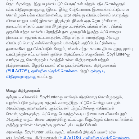
தொடங்குகிறது. இது வழங்கப்படும் பொருட்கள் மற்றும் பதிவு/கொள்முதல்
பக்க விதிமுறைகளுக்கு (இவை இங்கு மேற்கோளாக இணைக்கப்பட்டுள்ளன;
கொள்முதல் பக்க விவரங்களின்படி நாடு அல்லது விளம்பரத்தைப் பொறுத்து
விலை மாறுபடலாம்) இணங்க இருக்கும். நீங்கள் ஒரு தொடர்ச்சியான,
தடையற்ற சந்தாப் பயனராக இருக்கும் பட்சத்தில், உங்கள் சந்தா, நீங்கள்
முதலில் சந்தா வாங்கிய நேரத்தில் நடைமுறையில் இருந்த அப்போதைய
நிலையான சந்தாக் கட்டணத்தில், அதே சந்தாக் காலத்திற்கு அல்லது
விளம்பரப் பொருட்கள்/கொள்முதல் பக்கத்தில் குறிப்பிடப்பட்டுள்ளபடி
தானாகவே
புதுப்பிக்கப்படும். மேலும், உங்கள் சந்தா காலாவதியாவதற்கு முன்பு
வரவிருக்கும் கட்டணங்கள் குறித்த அறிவிப்பைப் பெறுவீர்கள். SpyHunter-ஐ
வாங்குவது, கொள்முதல் பக்கத்தில் உள்ள விதிமுறைகள் மற்றும்
நிபந்தனைகள், இறுதிப் பயனர் உரிம ஒப்பந்தம்/சேவை விதிமுறைகள்
(EULA/TOS)
,
தனியுரிமை/குக்கீ கொள்கை
மற்றும்
தள்ளுபடி
விதிமுறைகளுக்கு
உட்பட்டது.
------
பொது விதிமுறைகள்
தள்ளுபடி விலையில் SpyHunter-ஐ வாங்கும் எந்தவொரு கொள்முதலும்,
வழங்கப்படும் தள்ளுபடி சந்தாக் காலத்திற்கு மட்டுமே செல்லுபடியாகும்.
அதன்பிறகு, தானியங்கிப் புதுப்பிப்புகள் மற்றும்/அல்லது எதிர்காலக்
கொள்முதல்களுக்கு, அப்போது பொருந்தக்கூடிய நிலையான விலையேற்றம்
அமலுக்கு வரும். விலை மாற்றத்திற்கு உட்பட்டது, இருப்பினும் விலை மாற்றங்கள்
குறித்து நாங்கள் உங்களுக்கு முன்கூட்டியே அறிவிப்போம்.
அனைத்து SpyHunter பதிப்புகளும், எங்களின் இறுதிப் பயனர் உரிம
ஒப்பந்தம்/சேவை விதிமுறைகள்
(EULA/TOS)
,
தனியுரிமை/குக்கீ கொள்கை