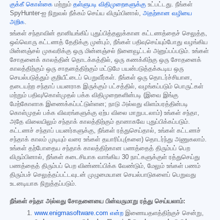
குக்கீ கொள்கை
மற்றும்
தள்ளுபடி விதிமுறைகளுக்கு
உட்பட்டது. நீங்கள்
SpyHunter-ஐ நிறுவல் நீக்கம் செய்ய விரும்பினால்,
அதற்கான வழியை
அறிக
.
உங்கள் சந்தாவின் தானியங்கிப் புதுப்பித்தலுக்கான கட்டணத்தைச் செலுத்த,
ஒவ்வொரு கட்டணத் தேதிக்கு முன்பும், நீங்கள் பதிவுசெய்யும்போது வழங்கிய
மின்னஞ்சல் முகவரிக்கு ஒரு மின்னஞ்சல் நினைவூட்டல் அனுப்பப்படும். உங்கள்
சோதனைக் காலத்தின் தொடக்கத்தில், ஒரு கணக்கிற்கு ஒரு சோதனைக்
காலத்திற்கும் ஒரு சாதனத்திற்கும் மட்டுமே பயன்படுத்தக்கூடிய ஒரு
செயல்படுத்தும் குறியீட்டைப் பெறுவீர்கள். நீங்கள் ஒரு தொடர்ச்சியான,
தடையற்ற சந்தாப் பயனராக இருக்கும் பட்சத்தில், வழங்கப்படும் பொருட்கள்
மற்றும் பதிவு/கொள்முதல் பக்க விதிமுறைகளின்படி (இவை இங்கு
மேற்கோளாக இணைக்கப்பட்டுள்ளன; நாடு அல்லது விளம்பரத்தின்படி
கொள்முதல் பக்க விவரங்களுக்கு ஏற்ப விலை மாறுபடலாம்) உங்கள் சந்தா,
அதே விலையிலும் சந்தாக் காலத்திற்கும் தானாகவே புதுப்பிக்கப்படும்.
கட்டணச் சந்தாப் பயனர்களுக்கு, நீங்கள் ரத்துசெய்தால், உங்கள் கட்டணச்
சந்தாக் காலம் முடியும் வரை உங்கள் தயாரிப்பு(களை) தொடர்ந்து அணுகலாம்.
உங்கள் தற்போதைய சந்தாக் காலத்திற்கான பணத்தைத் திரும்பப் பெற
விரும்பினால், நீங்கள் கடைசியாக வாங்கிய 30 நாட்களுக்குள் ரத்துசெய்து
பணத்தைத் திரும்பப் பெற விண்ணப்பிக்க வேண்டும், மேலும் உங்கள் பணம்
திரும்பச் செலுத்தப்பட்டவுடன் முழுமையான செயல்பாடுகளைப் பெறுவது
உடனடியாக நிறுத்தப்படும்.
நீங்கள் சந்தா அல்லது சோதனையை பின்வருமாறு ரத்து செய்யலாம்:
www.enigmasoftware.com என்ற
இணையதளத்திற்குச் சென்று,