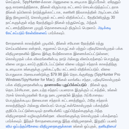
செய்தால், SpyHunter-க்கான அணுகலை உடனடியாக இழப்பீர்கள். ஏதேனும்
ஒரு காரணத்திற்காக, நீங்கள் விரும்பாத கட்டணம் செயல்படுத்தப்பட்டதாக
நீங்கள் நம்பினால் (எடுத்துக்காட்டாக, கணினி நிர்வாகத்தின் அடிப்படையில்
இது நிகழலாம்), கொள்முதல் கட்டணம் விதிக்கப்பட்ட தேதியிலிருந்து 30
நாட்களுக்குள் எந்த நேரத்திலும் நீங்கள் ரத்துசெய்து, அந்தக்
கட்டணத்திற்கான முழுத் தொகையையும் திரும்பப் பெறலாம்.
அடிக்கடி
கேட்கப்படும் கேள்விகளைப்
பார்க்கவும்.
சோதனைக் காலத்தின் முடிவில், நீங்கள் சரியான நேரத்தில் ரத்து
செய்யவில்லை என்றால், சலுகைப் பொருட்கள் மற்றும் பதிவு/கொள்முதல் பக்க
விதிமுறைகளில் (இவை இங்கு மேற்கோளாக இணைக்கப்பட்டுள்ளன;
கொள்முதல் பக்க விவரங்களின்படி நாடு அல்லது விளம்பரத்தைப் பொறுத்து
விலை மாறுபடலாம்) குறிப்பிடப்பட்டுள்ள விலை மற்றும் சந்தாக் காலத்திற்கு
உடனடியாக உங்களுக்கு முன்கூட்டியே கட்டணம் விதிக்கப்படும். விலை
பொதுவாக அரையாண்டுக்கு
$79.98
இல் தொடங்குகிறது (SpyHunter Pro
Windows/SpyHunter for Mac). நீங்கள் வாங்கிய சந்தா, பதிவு/கொள்முதல்
பக்க விதிமுறைகளின்படி
தானாகவே புதுப்பிக்கப்படும்
. நீங்கள் ஒரு
தொடர்ச்சியான, தடையற்ற சந்தாப் பயனராக இருக்கும் பட்சத்தில், உங்கள்
அசல் கொள்முதலின் போது நடைமுறையில் இருந்த அப்போதைய
பொருந்தக்கூடிய நிலையான சந்தாக் கட்டணத்திலும், அதே சந்தாக்
காலத்திற்கும் அல்லது விளம்பரப் பொருட்கள்/கொள்முதல் பக்கத்தில்
குறிப்பிடப்பட்டுள்ளபடியும் தானியங்கிப் புதுப்பித்தல்களுக்கு அந்த
விதிமுறைகள் வழிவகுக்கின்றன. விவரங்களுக்கு கொள்முதல் பக்கத்தைப்
பார்க்கவும். இந்தச் சோதனையானது இந்த விதிமுறைகள், இறுதிப் பயனர்
உரிம ஒப்பந்தம்/சேவை விதிமுறைகளுக்கான
உங்கள் ஒப்புதல்,
தனியுரிமை/