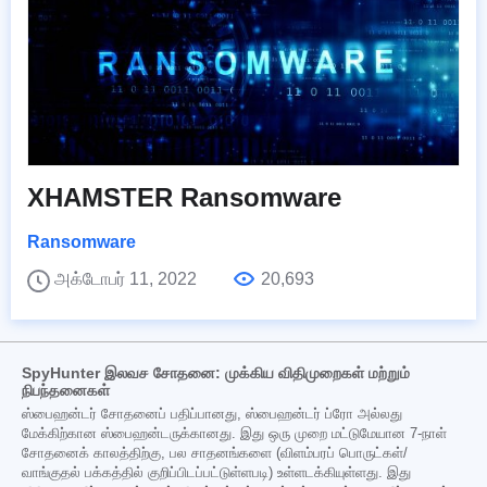
XHAMSTER Ransomware
Ransomware
அக்டோபர் 11, 2022
20,693
SpyHunter இலவச சோதனை: முக்கிய விதிமுறைகள் மற்றும்
நிபந்தனைகள்
ஸ்பைஹன்டர் சோதனைப் பதிப்பானது, ஸ்பைஹன்டர் ப்ரோ அல்லது
மேக்கிற்கான ஸ்பைஹன்டருக்கானது. இது ஒரு முறை மட்டுமேயான 7-நாள்
சோதனைக் காலத்திற்கு, பல சாதனங்களை (விளம்பரப் பொருட்கள்/
வாங்குதல் பக்கத்தில் குறிப்பிடப்பட்டுள்ளபடி) உள்ளடக்கியுள்ளது. இது