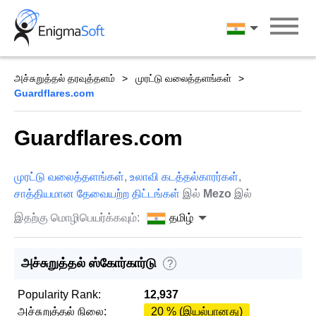
Skip
to
தமிழ்
content
அச்சுறுத்தல் தரவுத்தளம்
முரட்டு வலைத்தளங்கள்
Guardflares.com
Guardflares.com
முரட்டு வலைத்தளங்கள்
,
உலாவி கடத்தல்காரர்கள்
,
சாத்தியமான தேவையற்ற திட்டங்கள்
இல்
Mezo
இல்
இதற்கு மொழிபெயர்க்கவும்:
தமிழ்
அச்சுறுத்தல் ஸ்கோர்கார்டு
?
Popularity Rank:
12,937
அச்சுறுத்தல் நிலை:
20 % (இயல்பானது)