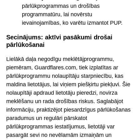
pārlūkprogrammas un drošības
programmatūru, lai novērstu
ievainojamības, ko varētu izmantot PUP.
Secinājums: aktīvi pasākumi drošai
pārlūkošanai
Lielākā daļa negodīgu meklētājprogrammu,
piemēram, Guardflares.com, tiek izplatītas ar
pārlūkprogrammu nolaupītāju starpniecību, kas
maldina lietotājus, lai viņiem piešķirtu piekļuvi. Šie
nolaupītāji apdraud lietotāju pieredzi, novirza
meklēšanu un rada drošības riskus. Saglabājot
informāciju, praktizējot piesardzīgus pārlūkošanas
paradumus un regulāri pārskatot
pārlūkprogrammas iestatījumus, lietotāji var
pasargāt sevi no nevēlamām izmaiņām un