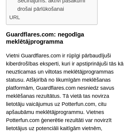
Secinājums: aktīvi pasākumi
drošai pārlūkošanai
URL
Guardflares.com: negodīga
meklētājprogramma
Vietni Guardflares.com ir rūpīgi pārbaudījuši
kiberdrošības eksperti, kuri ir apstiprinājuši tās kā
neuzticamas un viltotas meklētājprogrammas
statusu. Atšķirībā no likumīgām meklēšanas
platformām, Guardflares.com nesniedz savus
meklēšanas rezultātus. Tā vietā tas novirza
lietotāju vaicājumus uz Potterfun.com, citu
apšaubāmu meklētājprogrammu. Vietnes
Potterfun.com ģenerētie rezultāti var novirzīt
lietotājus uz potenciāli kaitīgām vietnēm,