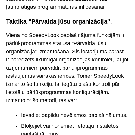
ļaunprātīgas programmatūras inficēšanai.
Taktika “Pārvalda jūsu organizācija”.
Viena no SpeedyLook paplašinājuma funkcijām ir
pārlūkprogrammas statusa “Pārvalda jūsu
organizācija” izmantošana. Šis iestatījums parasti
ir paredzēts likumīgai organizācijas kontrolei, ļaujot
uzņēmumiem pārvaldīt pārlūkprogrammas
iestatījumus vairākās ierīcēs. Tomēr SpeedyLook
izmanto šo funkciju, lai iegūtu plašu kontroli pār
lietotāju pārlūkprogrammas konfigurācijām.
Izmantojot šo metodi, tas var:
Ievadiet papildu nevēlamos paplašinājumus.
Bloķējiet vai noņemiet lietotāju instalētos
paplašinājumus.