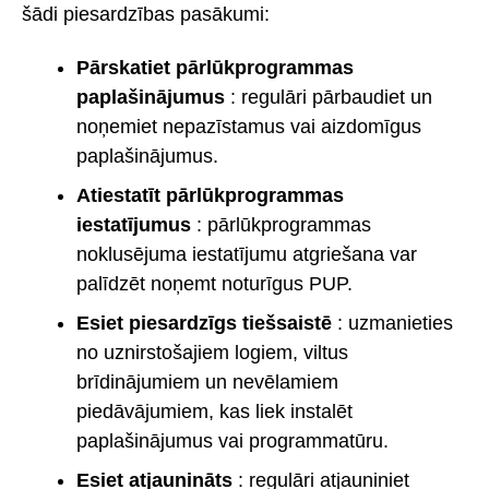
šādi piesardzības pasākumi:
Pārskatiet pārlūkprogrammas
paplašinājumus
: regulāri pārbaudiet un
noņemiet nepazīstamus vai aizdomīgus
paplašinājumus.
Atiestatīt pārlūkprogrammas
iestatījumus
: pārlūkprogrammas
noklusējuma iestatījumu atgriešana var
palīdzēt noņemt noturīgus PUP.
Esiet piesardzīgs tiešsaistē
: uzmanieties
no uznirstošajiem logiem, viltus
brīdinājumiem un nevēlamiem
piedāvājumiem, kas liek instalēt
paplašinājumus vai programmatūru.
Esiet atjaunināts
: regulāri atjauniniet