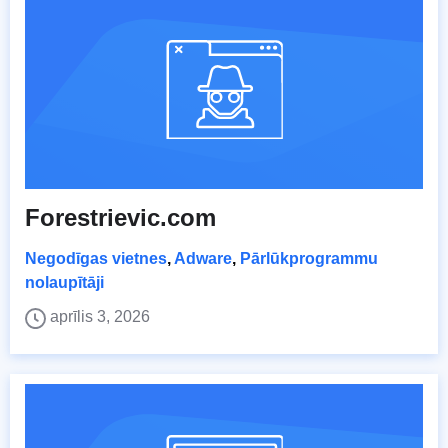
Forestrievic.com
Negodīgas vietnes
,
Adware
,
Pārlūkprogrammu
nolaupītāji
aprīlis 3, 2026