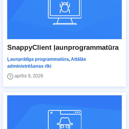
SnappyClient ļaunprogrammatūra
Ļaunprātīga programmatūra
,
Attālās
administrēšanas rīki
aprīlis 9, 2026