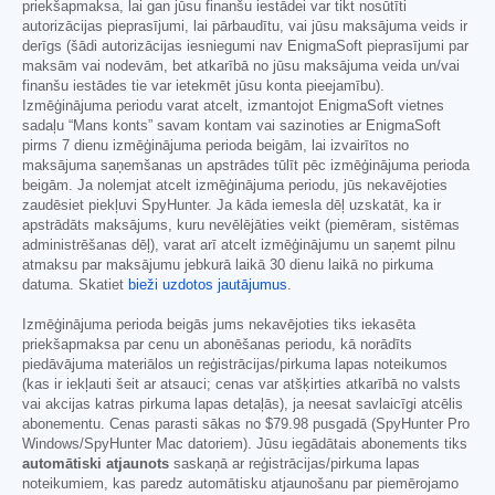
priekšapmaksa, lai gan jūsu finanšu iestādei var tikt nosūtīti
autorizācijas pieprasījumi, lai pārbaudītu, vai jūsu maksājuma veids ir
derīgs (šādi autorizācijas iesniegumi nav EnigmaSoft pieprasījumi par
maksām vai nodevām, bet atkarībā no jūsu maksājuma veida un/vai
finanšu iestādes tie var ietekmēt jūsu konta pieejamību).
Izmēģinājuma periodu varat atcelt, izmantojot EnigmaSoft vietnes
sadaļu “Mans konts” savam kontam vai sazinoties ar EnigmaSoft
pirms 7 dienu izmēģinājuma perioda beigām, lai izvairītos no
maksājuma saņemšanas un apstrādes tūlīt pēc izmēģinājuma perioda
beigām. Ja nolemjat atcelt izmēģinājuma periodu, jūs nekavējoties
zaudēsiet piekļuvi SpyHunter. Ja kāda iemesla dēļ uzskatāt, ka ir
apstrādāts maksājums, kuru nevēlējāties veikt (piemēram, sistēmas
administrēšanas dēļ), varat arī atcelt izmēģinājumu un saņemt pilnu
atmaksu par maksājumu jebkurā laikā 30 dienu laikā no pirkuma
datuma. Skatiet
bieži uzdotos jautājumus
.
Izmēģinājuma perioda beigās jums nekavējoties tiks iekasēta
priekšapmaksa par cenu un abonēšanas periodu, kā norādīts
piedāvājuma materiālos un reģistrācijas/pirkuma lapas noteikumos
(kas ir iekļauti šeit ar atsauci; cenas var atšķirties atkarībā no valsts
vai akcijas katras pirkuma lapas detaļās), ja neesat savlaicīgi atcēlis
abonementu. Cenas parasti sākas no
$79.98
pusgadā (SpyHunter Pro
Windows/SpyHunter Mac datoriem). Jūsu iegādātais abonements tiks
automātiski atjaunots
saskaņā ar reģistrācijas/pirkuma lapas
noteikumiem, kas paredz automātisku atjaunošanu par piemērojamo