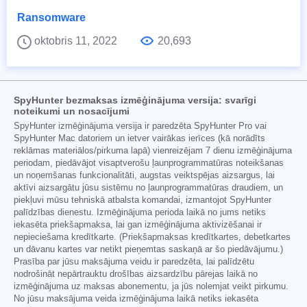
Ransomware
oktobris 11, 2022
20,693
SpyHunter bezmaksas izmēģinājuma versija: svarīgi
noteikumi un nosacījumi
SpyHunter izmēģinājuma versija ir paredzēta SpyHunter Pro vai
SpyHunter Mac datoriem un ietver vairākas ierīces (kā norādīts
reklāmas materiālos/pirkuma lapā) vienreizējam 7 dienu izmēģinājuma
periodam, piedāvājot visaptverošu ļaunprogrammatūras noteikšanas
un noņemšanas funkcionalitāti, augstas veiktspējas aizsargus, lai
aktīvi aizsargātu jūsu sistēmu no ļaunprogrammatūras draudiem, un
piekļuvi mūsu tehniskā atbalsta komandai, izmantojot SpyHunter
palīdzības dienestu. Izmēģinājuma perioda laikā no jums netiks
iekasēta priekšapmaksa, lai gan izmēģinājuma aktivizēšanai ir
nepieciešama kredītkarte. (Priekšapmaksas kredītkartes, debetkartes
un dāvanu kartes var netikt pieņemtas saskaņā ar šo piedāvājumu.)
Prasība par jūsu maksājuma veidu ir paredzēta, lai palīdzētu
nodrošināt nepārtrauktu drošības aizsardzību pārejas laikā no
izmēģinājuma uz maksas abonementu, ja jūs nolemjat veikt pirkumu.
No jūsu maksājuma veida izmēģinājuma laikā netiks iekasēta