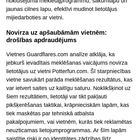
noklusējuma meklētājprogrammu, sākumlapu un
jaunas cilnes lapu, efektīvi mudinot lietotājus
mijiedarboties ar vietni.
Novirza uz apšaubāmām vietnēm:
drošības apdraudējums
Vietnes Guardflares.com analīze atklāja, ka
jebkurš ievadītais meklēšanas vaicājums novirza
lietotājus uz vietni Potterfun.com. Šī starpniecības
vietne savukārt parāda meklēšanas rezultātus, kas
var ietvert saites uz kaitīgu saturu. Noklikšķinot uz
šiem rezultātiem, lietotāji var tikt pakļauti
pikšķerēšanas taktikai, krāpnieciskām lapām, kas
tiek maskētas par tehniskā atbalsta
pakalpojumiem, vai vietnēm, kurās tiek reklamētas
neuzticamas lietojumprogrammas. Ar šīm lapām
saistītie riski ir no identitātes zādzības līdz