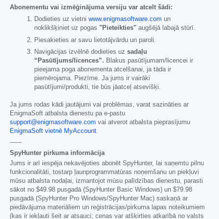
Abonementu vai izmēģinājuma versiju var atcelt šādi:
Dodieties uz vietni
www.enigmasoftware.com
un
noklikšķiniet uz pogas
"Pieteikties"
augšējā labajā stūrī.
Piesakieties ar savu lietotājvārdu un paroli.
Navigācijas izvēlnē dodieties uz
sadaļu
“Pasūtījums/licences”.
Blakus pasūtījumam/licencei ir
pieejama poga abonementa atcelšanai, ja tāda ir
piemērojama. Piezīme. Ja jums ir vairāki
pasūtījumi/produkti, tie būs jāatceļ atsevišķi.
Ja jums rodas kādi jautājumi vai problēmas, varat sazināties ar
EnigmaSoft atbalsta dienestu pa e-pastu
support@enigmasoftware.com
vai atverot atbalsta pieprasījumu
EnigmaSoft vietnē MyAccount
.
------
SpyHunter pirkuma informācija
Jums ir arī iespēja nekavējoties abonēt SpyHunter, lai saņemtu pilnu
funkcionalitāti, tostarp ļaunprogrammatūras noņemšanu un piekļuvi
mūsu atbalsta nodaļai, izmantojot mūsu palīdzības dienestu, parasti
sākot no
$49.98
pusgadā (SpyHunter Basic Windows) un
$79.98
pusgadā (SpyHunter Pro Windows/SpyHunter Mac) saskaņā ar
piedāvājuma materiāliem un reģistrācijas/pirkuma lapas noteikumiem
(kas ir iekļauti šeit ar atsauci; cenas var atšķirties atkarībā no valsts