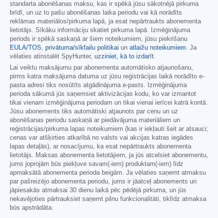
standarta abonēšanas maksu, kas ir spēkā jūsu sākotnējā pirkuma
brīdī, un uz to pašu abonēšanas laika periodu vai kā norādīts
reklāmas materiālos/pirkuma lapā, ja esat nepārtraukts abonementa
lietotājs. Sīkāku informāciju skatiet pirkuma lapā. Izmēģinājuma
periods ir spēkā saskaņā ar šiem noteikumiem, jūsu piekrišanu
EULA/TOS
,
privātuma/sīkfailu politikai
un
atlaižu noteikumiem
. Ja
vēlaties atinstalēt SpyHunter,
uzziniet, kā to izdarīt
.
Lai veiktu maksājumu par abonementa automātisko atjaunošanu,
pirms katra maksājuma datuma uz jūsu reģistrācijas laikā norādīto e-
pasta adresi tiks nosūtīts atgādinājuma e-pasts. Izmēģinājuma
perioda sākumā jūs saņemsiet aktivizācijas kodu, ko var izmantot
tikai vienam izmēģinājuma periodam un tikai vienai ierīcei katrā kontā.
Jūsu abonements tiks automātiski atjaunots par cenu un uz
abonēšanas periodu saskaņā ar piedāvājuma materiāliem un
reģistrācijas/pirkuma lapas noteikumiem (kas ir iekļauti šeit ar atsauci;
cenas var atšķirties atkarībā no valsts vai akcijas katras iegādes
lapas detaļās), ar nosacījumu, ka esat nepārtraukts abonementa
lietotājs. Maksas abonementa lietotājiem, ja jūs atcelsiet abonementu,
jums joprojām būs piekļuve savam(-iem) produktam(-iem) līdz
apmaksātā abonementa perioda beigām. Ja vēlaties saņemt atmaksu
par pašreizējo abonementa periodu, jums ir jāatceļ abonements un
jāpiesakās atmaksai 30 dienu laikā pēc pēdējā pirkuma, un jūs
nekavējoties pārtrauksiet saņemt pilnu funkcionalitāti, tiklīdz atmaksa
būs apstrādāta.