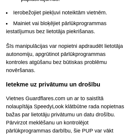
Ierobežojiet piekļuvi noteiktām vietnēm.
Mainiet vai bloķējiet pārlūkprogrammas
iestatījumus bez lietotāja piekrišanas.
Šīs manipulācijas var nopietni apdraudēt lietotāja
autonomiju, apgrūtinot pārlūkprogrammas
kontroles atgūšanu bez būtiskas problēmu
novēršanas.
Ietekme uz privātumu un drošību
Vietnes Guardflares.com un ar to saistītā
nolaupītāja SpeedyLook klātbūtne rada nopietnas
bažas par lietotāju privātumu un datu drošību.
Pārvirzot meklēšanu un kontrolējot
pārlūkprogrammas darbību, šie PUP var vākt