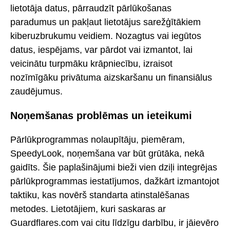
lietotāja datus, pārraudzīt pārlūkošanas
paradumus un pakļaut lietotājus sarežģītākiem
kiberuzbrukumu veidiem. Nozagtus vai iegūtos
datus, iespējams, var pārdot vai izmantot, lai
veicinātu turpmāku krāpniecību, izraisot
nozīmīgāku privātuma aizskaršanu un finansiālus
zaudējumus.
Noņemšanas problēmas un ieteikumi
Pārlūkprogrammas nolaupītāju, piemēram,
SpeedyLook, noņemšana var būt grūtāka, nekā
gaidīts. Šie paplašinājumi bieži vien dziļi integrējas
pārlūkprogrammas iestatījumos, dažkārt izmantojot
taktiku, kas novērš standarta atinstalēšanas
metodes. Lietotājiem, kuri saskaras ar
Guardflares.com vai citu līdzīgu darbību, ir jāievēro