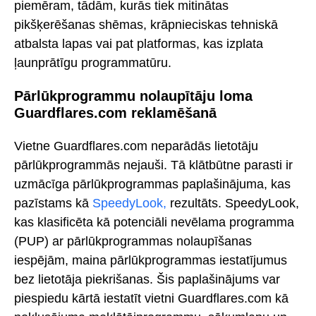
piemēram, tādām, kurās tiek mitinātas
pikšķerēšanas shēmas, krāpnieciskas tehniskā
atbalsta lapas vai pat platformas, kas izplata
ļaunprātīgu programmatūru.
Pārlūkprogrammu nolaupītāju loma
Guardflares.com reklamēšanā
Vietne Guardflares.com neparādās lietotāju
pārlūkprogrammās nejauši. Tā klātbūtne parasti ir
uzmācīga pārlūkprogrammas paplašinājuma, kas
pazīstams kā
SpeedyLook,
rezultāts. SpeedyLook,
kas klasificēta kā potenciāli nevēlama programma
(PUP) ar pārlūkprogrammas nolaupīšanas
iespējām, maina pārlūkprogrammas iestatījumus
bez lietotāja piekrišanas. Šis paplašinājums var
piespiedu kārtā iestatīt vietni Guardflares.com kā