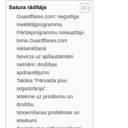
Satura rādītājs
Guardflares.com: negodīga
meklētājprogramma
Pārlūkprogrammu nolaupītāju
loma Guardflares.com
reklamēšanā
Novirza uz apšaubāmām
vietnēm: drošības
apdraudējums
Taktika “Pārvalda jūsu
organizācija”.
Ietekme uz privātumu un
drošību
Noņemšanas problēmas un
ieteikumi