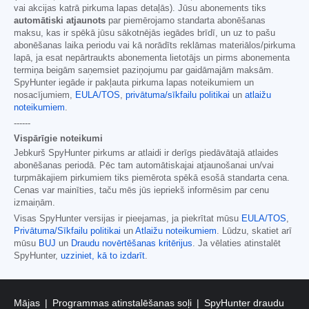
vai akcijas katrā pirkuma lapas detaļās). Jūsu abonements tiks
automātiski atjaunots
par piemērojamo standarta abonēšanas
maksu, kas ir spēkā jūsu sākotnējās iegādes brīdī, un uz to pašu
abonēšanas laika periodu vai kā norādīts reklāmas materiālos/pirkuma
lapā, ja esat nepārtraukts abonementa lietotājs un pirms abonementa
termiņa beigām saņemsiet paziņojumu par gaidāmajām maksām.
SpyHunter iegāde ir pakļauta pirkuma lapas noteikumiem un
nosacījumiem,
EULA/TOS
,
privātuma/sīkfailu politikai
un
atlaižu
noteikumiem
.
------
Vispārīgie noteikumi
Jebkurš SpyHunter pirkums ar atlaidi ir derīgs piedāvātajā atlaides
abonēšanas periodā. Pēc tam automātiskajai atjaunošanai un/vai
turpmākajiem pirkumiem tiks piemērota spēkā esošā standarta cena.
Cenas var mainīties, taču mēs jūs iepriekš informēsim par cenu
izmaiņām.
Visas SpyHunter versijas ir pieejamas, ja piekrītat mūsu
EULA/TOS
,
Privātuma/Sīkfailu politikai
un
Atlaižu noteikumiem
. Lūdzu, skatiet arī
mūsu
BUJ
un
Draudu novērtēšanas kritērijus
. Ja vēlaties atinstalēt
SpyHunter,
uzziniet, kā to izdarīt
.
Mājas
Programmas atinstalēšanas soļi
SpyHunter draudu