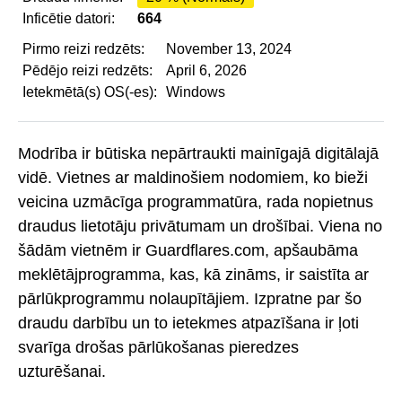
Inficētie datori:
664
Pirmo reizi redzēts:
November 13, 2024
Pēdējo reizi redzēts:
April 6, 2026
Ietekmētā(s) OS(-es):
Windows
Modrība ir būtiska nepārtraukti mainīgajā digitālajā
vidē. Vietnes ar maldinošiem nodomiem, ko bieži
veicina uzmācīga programmatūra, rada nopietnus
draudus lietotāju privātumam un drošībai. Viena no
šādām vietnēm ir Guardflares.com, apšaubāma
meklētājprogramma, kas, kā zināms, ir saistīta ar
pārlūkprogrammu nolaupītājiem. Izpratne par šo
draudu darbību un to ietekmes atpazīšana ir ļoti
svarīga drošas pārlūkošanas pieredzes
uzturēšanai.