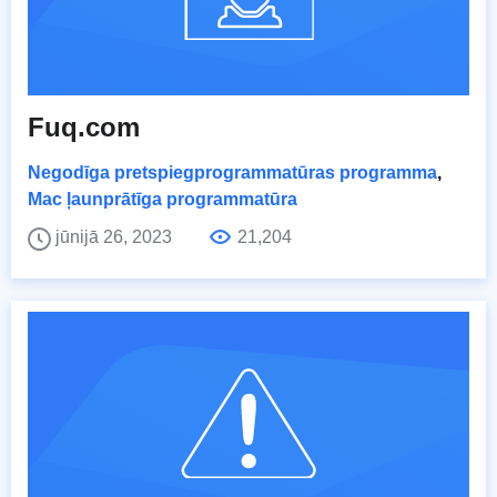
Fuq.com
Negodīga pretspiegprogrammatūras programma
,
Mac ļaunprātīga programmatūra
jūnijā 26, 2023
21,204