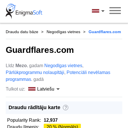
Skip
to
Latviešu
content
Draudu datu bāze
Negodīgas vietnes
Guardflares.com
Guardflares.com
Līdz
Mezo.
gadam
Negodīgas vietnes
,
Pārlūkprogrammu nolaupītāji
,
Potenciāli nevēlamas
programmas
. gadā
Tulkot uz:
Latviešu
Draudu rādītāju karte
?
Popularity Rank:
12,937
Draudu līmenis:
20 % (Normāls)