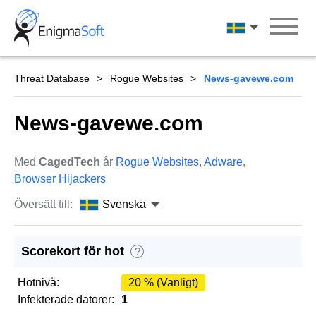
Skip
to
Svenska
content
Threat Database
Rogue Websites
News-gavewe.com
News-gavewe.com
Med
CagedTech
år
Rogue Websites
,
Adware
,
Browser Hijackers
Översätt till:
Svenska
Scorekort för hot
?
Hotnivå:
20 % (Vanligt)
Infekterade datorer:
1