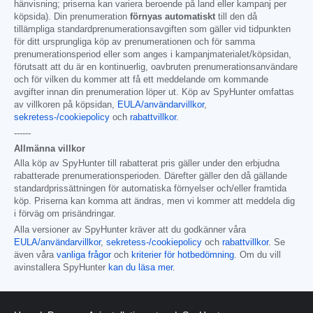
hänvisning; priserna kan variera beroende på land eller kampanj per
köpsida). Din prenumeration
förnyas automatiskt
till den då
tillämpliga standardprenumerationsavgiften som gäller vid tidpunkten
för ditt ursprungliga köp av prenumerationen och för samma
prenumerationsperiod eller som anges i kampanjmaterialet/köpsidan,
förutsatt att du är en kontinuerlig, oavbruten prenumerationsanvändare
och för vilken du kommer att få ett meddelande om kommande
avgifter innan din prenumeration löper ut. Köp av SpyHunter omfattas
av villkoren på köpsidan,
EULA/användarvillkor
,
sekretess-/cookiepolicy
och
rabattvillkor
.
------
Allmänna villkor
Alla köp av SpyHunter till rabatterat pris gäller under den erbjudna
rabatterade prenumerationsperioden. Därefter gäller den då gällande
standardprissättningen för automatiska förnyelser och/eller framtida
köp. Priserna kan komma att ändras, men vi kommer att meddela dig
i förväg om prisändringar.
Alla versioner av SpyHunter kräver att du godkänner våra
EULA/användarvillkor
,
sekretess-/cookiepolicy
och
rabattvillkor
. Se
även våra
vanliga frågor
och
kriterier för hotbedömning
. Om du vill
avinstallera SpyHunter
kan du läsa mer
.