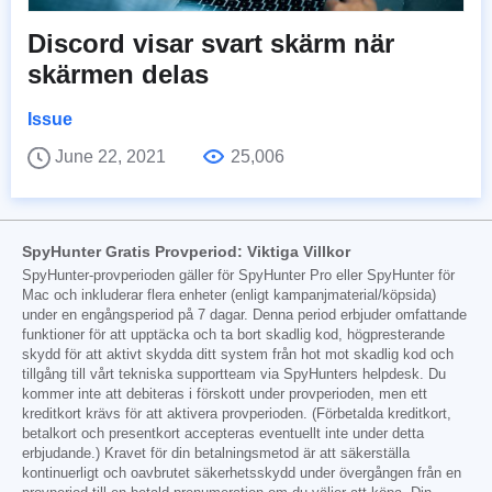
Discord visar svart skärm när
skärmen delas
Issue
June 22, 2021
25,006
SpyHunter Gratis Provperiod: Viktiga Villkor
SpyHunter-provperioden gäller för SpyHunter Pro eller SpyHunter för
Mac och inkluderar flera enheter (enligt kampanjmaterial/köpsida)
under en engångsperiod på 7 dagar. Denna period erbjuder omfattande
funktioner för att upptäcka och ta bort skadlig kod, högpresterande
skydd för att aktivt skydda ditt system från hot mot skadlig kod och
tillgång till vårt tekniska supportteam via SpyHunters helpdesk. Du
kommer inte att debiteras i förskott under provperioden, men ett
kreditkort krävs för att aktivera provperioden. (Förbetalda kreditkort,
betalkort och presentkort accepteras eventuellt inte under detta
erbjudande.) Kravet för din betalningsmetod är att säkerställa
kontinuerligt och oavbrutet säkerhetsskydd under övergången från en