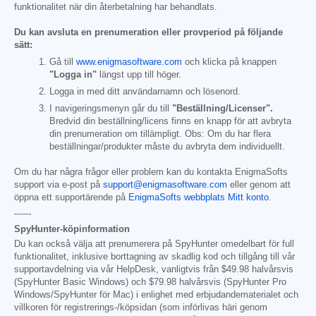
funktionalitet när din återbetalning har behandlats.
Du kan avsluta en prenumeration eller provperiod på följande
sätt:
Gå till
www.enigmasoftware.com
och klicka på knappen
"Logga in"
längst upp till höger.
Logga in med ditt användarnamn och lösenord.
I navigeringsmenyn går du till
"Beställning/Licenser".
Bredvid din beställning/licens finns en knapp för att avbryta
din prenumeration om tillämpligt. Obs: Om du har flera
beställningar/produkter måste du avbryta dem individuellt.
Om du har några frågor eller problem kan du kontakta EnigmaSofts
support via e-post på
support@enigmasoftware.com
eller genom att
öppna ett supportärende på
EnigmaSofts webbplats Mitt konto
.
------
SpyHunter-köpinformation
Du kan också välja att prenumerera på SpyHunter omedelbart för full
funktionalitet, inklusive borttagning av skadlig kod och tillgång till vår
supportavdelning via vår HelpDesk, vanligtvis från
$49.98
halvårsvis
(SpyHunter Basic Windows) och
$79.98
halvårsvis (SpyHunter Pro
Windows/SpyHunter för Mac) i enlighet med erbjudandematerialet och
villkoren för registrerings-/köpsidan (som införlivas häri genom