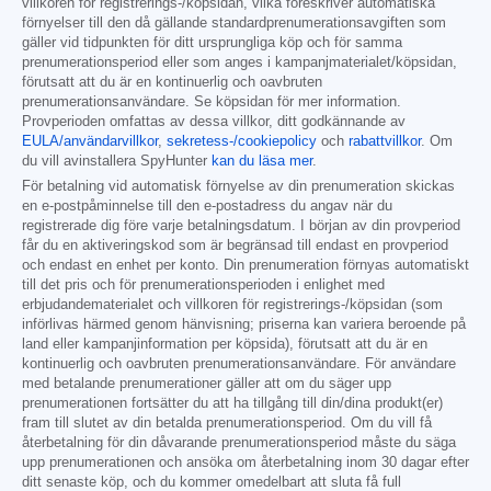
villkoren för registrerings-/köpsidan, vilka föreskriver automatiska
förnyelser till den då gällande standardprenumerationsavgiften som
gäller vid tidpunkten för ditt ursprungliga köp och för samma
prenumerationsperiod eller som anges i kampanjmaterialet/köpsidan,
förutsatt att du är en kontinuerlig och oavbruten
prenumerationsanvändare. Se köpsidan för mer information.
Provperioden omfattas av dessa villkor, ditt godkännande av
EULA/användarvillkor
,
sekretess-/cookiepolicy
och
rabattvillkor
. Om
du vill avinstallera SpyHunter
kan du läsa mer
.
För betalning vid automatisk förnyelse av din prenumeration skickas
en e-postpåminnelse till den e-postadress du angav när du
registrerade dig före varje betalningsdatum. I början av din provperiod
får du en aktiveringskod som är begränsad till endast en provperiod
och endast en enhet per konto. Din prenumeration förnyas automatiskt
till det pris och för prenumerationsperioden i enlighet med
erbjudandematerialet och villkoren för registrerings-/köpsidan (som
införlivas härmed genom hänvisning; priserna kan variera beroende på
land eller kampanjinformation per köpsida), förutsatt att du är en
kontinuerlig och oavbruten prenumerationsanvändare. För användare
med betalande prenumerationer gäller att om du säger upp
prenumerationen fortsätter du att ha tillgång till din/dina produkt(er)
fram till slutet av din betalda prenumerationsperiod. Om du vill få
återbetalning för din dåvarande prenumerationsperiod måste du säga
upp prenumerationen och ansöka om återbetalning inom 30 dagar efter
ditt senaste köp, och du kommer omedelbart att sluta få full