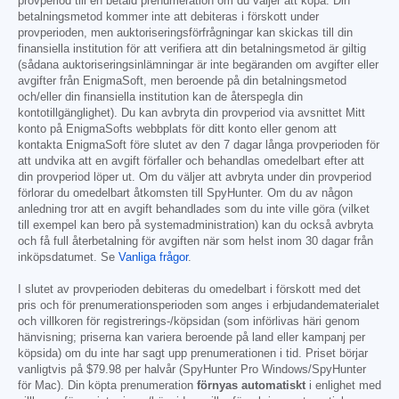
provperiod till en betald prenumeration om du väljer att köpa. Din
betalningsmetod kommer inte att debiteras i förskott under
provperioden, men auktoriseringsförfrågningar kan skickas till din
finansiella institution för att verifiera att din betalningsmetod är giltig
(sådana auktoriseringsinlämningar är inte begäranden om avgifter eller
avgifter från EnigmaSoft, men beroende på din betalningsmetod
och/eller din finansiella institution kan de återspegla din
kontotillgänglighet). Du kan avbryta din provperiod via avsnittet Mitt
konto på EnigmaSofts webbplats för ditt konto eller genom att
kontakta EnigmaSoft före slutet av den 7 dagar långa provperioden för
att undvika att en avgift förfaller och behandlas omedelbart efter att
din provperiod löper ut. Om du väljer att avbryta under din provperiod
förlorar du omedelbart åtkomsten till SpyHunter. Om du av någon
anledning tror att en avgift behandlades som du inte ville göra (vilket
till exempel kan bero på systemadministration) kan du också avbryta
och få full återbetalning för avgiften när som helst inom 30 dagar från
inköpsdatumet. Se
Vanliga frågor
.
I slutet av provperioden debiteras du omedelbart i förskott med det
pris och för prenumerationsperioden som anges i erbjudandematerialet
och villkoren för registrerings-/köpsidan (som införlivas häri genom
hänvisning; priserna kan variera beroende på land eller kampanj per
köpsida) om du inte har sagt upp prenumerationen i tid. Priset börjar
vanligtvis på
$79.98
per halvår (SpyHunter Pro Windows/SpyHunter
för Mac). Din köpta prenumeration
förnyas automatiskt
i enlighet med