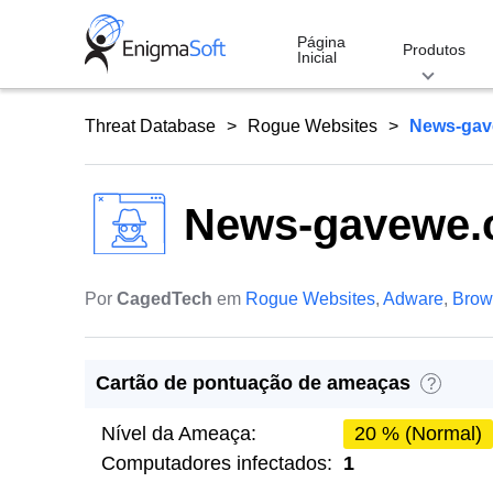
Skip
to
Página
Produtos
Inicial
content
Threat Database
Rogue Websites
News-gav
News-gavewe
Por
CagedTech
em
Rogue Websites
,
Adware
,
Brow
Cartão de pontuação de ameaças
?
Nível da Ameaça:
20 % (Normal)
Computadores infectados:
1