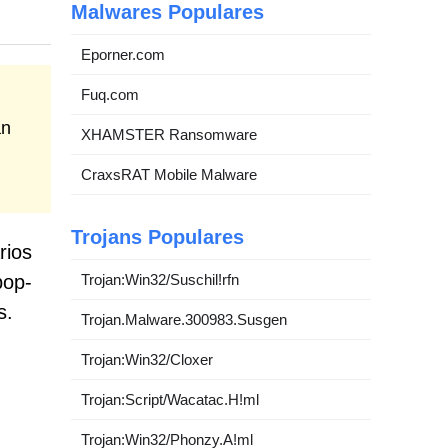
Malwares Populares
Eporner.com
Fuq.com
an
XHAMSTER Ransomware
CraxsRAT Mobile Malware
Trojans Populares
rios
pop-
Trojan:Win32/Suschil!rfn
s.
Trojan.Malware.300983.Susgen
Trojan:Win32/Cloxer
Trojan:Script/Wacatac.H!ml
Trojan:Win32/Phonzy.A!ml