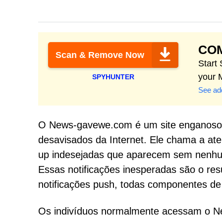
CO
Scan & Remove Now
Start
your 
SPYHUNTER
See add
O News-gavewe.com é um site enganoso q
desavisados da Internet. Ele chama a at
up indesejadas que aparecem sem nenhum g
Essas notificações inesperadas são o re
notificações push, todas componentes de
Os indivíduos normalmente acessam o N