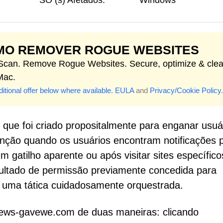
SO (s) Afetados:
Windows
MO REMOVER ROGUE WEBSITES
 Scan. Remove Rogue Websites. Secure, optimize & cle
Mac.
itional offer below where available.
EULA
and
Privacy/Cookie Policy
.
ue foi criado propositalmente para enganar usuá
enção quando os usuários encontram notificações 
atilho aparente ou após visitar sites específico
sultado de permissão previamente concedida para
 uma tática cuidadosamente orquestrada.
ews-gavewe.com de duas maneiras: clicando