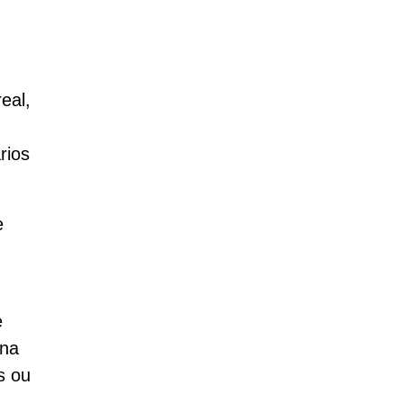
eal,
rios
e
e
ina
s ou