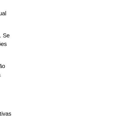
ual
. Se
ões
ão
a
tivas