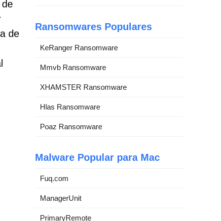
 de
r
Ransomwares Populares
ra de
KeRanger Ransomware
l
Mmvb Ransomware
XHAMSTER Ransomware
Hlas Ransomware
Poaz Ransomware
Malware Popular para Mac
Fuq.com
ManagerUnit
PrimaryRemote