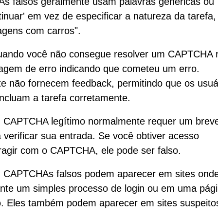
 falsos geralmente usam palavras genéricas ou
tinuar' em vez de especificar a natureza da tarefa,
agens com carros".
uando você não consegue resolver um CAPTCHA r
gem de erro indicando que cometeu um erro.
 não fornecem feedback, permitindo que os usuá
cluam a tarefa corretamente.
 CAPTCHA legítimo normalmente requer um brev
erificar sua entrada. Se você obtiver acesso
ragir com o CAPTCHA, ele pode ser falso.
 CAPTCHAs falsos podem aparecer em sites ond
nte um simples processo de login ou em uma pág
. Eles também podem aparecer em sites suspeito