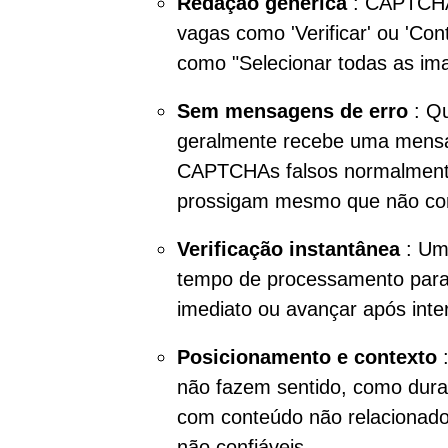
Redação genérica
: CAPTCHAs
vagas como 'Verificar' ou 'Con
como "Selecionar todas as im
Sem mensagens de erro
: Q
geralmente recebe uma mensa
CAPTCHAs falsos normalmente
prossigam mesmo que não con
Verificação instantânea
: Um
tempo de processamento para v
imediato ou avançar após inte
Posicionamento e contexto
:
não fazem sentido, como dura
com conteúdo não relacionado
não confiáveis.