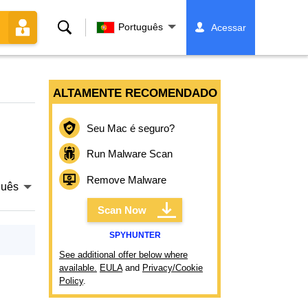
Buscar
Português
Acessar
ALTAMENTE RECOMENDADO
Seu Mac é seguro?
Run Malware Scan
Remove Malware
guês
Scan Now
SPYHUNTER
See additional offer below where
available.
EULA
and
Privacy/Cookie
Policy
.