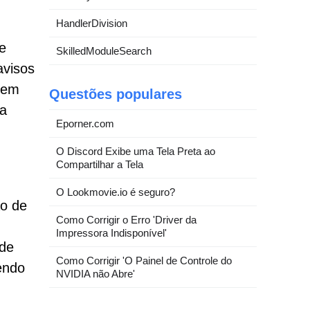
HandlerDivision
e
SkilledModuleSearch
avisos
gem
Questões populares
 a
Eporner.com
O Discord Exibe uma Tela Preta ao
Compartilhar a Tela
O Lookmovie.io é seguro?
ão de
Como Corrigir o Erro 'Driver da
Impressora Indisponível'
ade
Como Corrigir 'O Painel de Controle do
endo
NVIDIA não Abre'