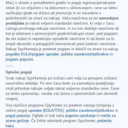
Mac) v skladu s ponudbenimi gradivi in pogoji registracije/nakupne
strani (ki so vključeni v ta dokument s sklicevanjem; cene se lahko
razlikujejo glede na državo ali promocijo in so navedene v
podrobnostih na strani za nakup). Vaša naročnina se bo
samodejno
podaljšala
po takrat veljavni standardni naročnini, ki velja v času
vašega prvotnega nakupa naročnine, in za isto obdobje naročnine ali
kot je določeno v promocijskih gradivih/nakupni strani, pod pogojem,
da ste stalen in neprekinjen uporabnik naročnine in da boste za to
prejeli obvestilo o prihajajočih bremenitvah pred iztekom naročnine.
Nakup SpyHunterja je predmet pogojev in določil na strani za nakup,
pogodbe EULA/pogojev uporabe
,
politike zasebnosti/piškotkov
in
pogojev popusta
.
------
Splošni pogoji
Vsak nakup SpyHunterja po znižani ceni velja za ponujeno znižano
naročniško obdobje. Po tem času bodo za samodejna podaljšanja
in/ali prihodnje nakupe veljale takrat veljavne standardne cene. Cene
se lahko spremenijo, vendar vas bomo o spremembah cen obvestili
vnaprej.
Vse različice programa SpyHunter so predmet vašega strinjanja z
našimi pogoji
uporabe (EULA/TOS)
,
politiko zasebnosti/piškotkov
in
pogoji popusta
. Oglejte si tudi naša
pogosta vprašanja
in
merila za
oceno grožnje
. Če želite odstraniti program SpyHunter,
preberite,
kako
.