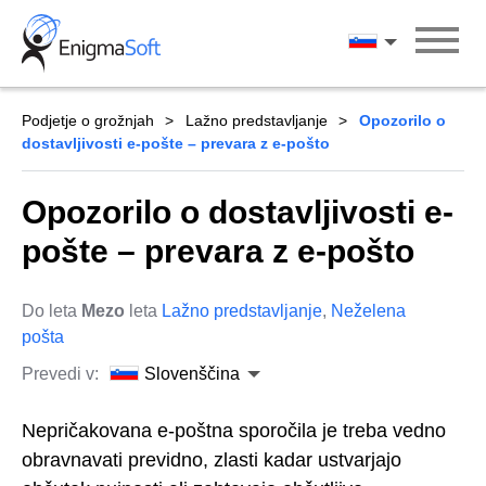
Skip
to
Slovenščina
content
Podjetje o grožnjah
Lažno predstavljanje
Opozorilo o
dostavljivosti e-pošte – prevara z e-pošto
Opozorilo o dostavljivosti e-
pošte – prevara z e-pošto
Do leta
Mezo
leta
Lažno predstavljanje
,
Neželena
pošta
Prevedi v:
Slovenščina
Nepričakovana e-poštna sporočila je treba vedno
obravnavati previdno, zlasti kadar ustvarjajo