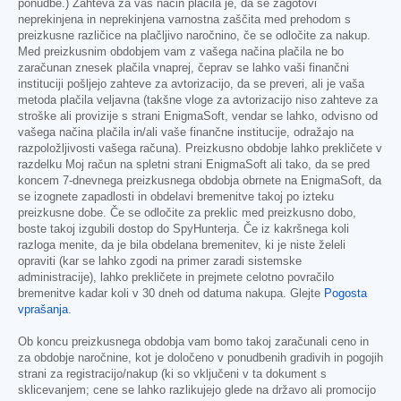
ponudbe.) Zahteva za vaš način plačila je, da se zagotovi
neprekinjena in neprekinjena varnostna zaščita med prehodom s
preizkusne različice na plačljivo naročnino, če se odločite za nakup.
Med preizkusnim obdobjem vam z vašega načina plačila ne bo
zaračunan znesek plačila vnaprej, čeprav se lahko vaši finančni
instituciji pošljejo zahteve za avtorizacijo, da se preveri, ali je vaša
metoda plačila veljavna (takšne vloge za avtorizacijo niso zahteve za
stroške ali provizije s strani EnigmaSoft, vendar se lahko, odvisno od
vašega načina plačila in/ali vaše finančne institucije, odražajo na
razpoložljivosti vašega računa). Preizkusno obdobje lahko prekličete v
razdelku Moj račun na spletni strani EnigmaSoft ali tako, da se pred
koncem 7-dnevnega preizkusnega obdobja obrnete na EnigmaSoft, da
se izognete zapadlosti in obdelavi bremenitve takoj po izteku
preizkusne dobe. Če se odločite za preklic med preizkusno dobo,
boste takoj izgubili dostop do SpyHunterja. Če iz kakršnega koli
razloga menite, da je bila obdelana bremenitev, ki je niste želeli
opraviti (kar se lahko zgodi na primer zaradi sistemske
administracije), lahko prekličete in prejmete celotno povračilo
bremenitve kadar koli v 30 dneh od datuma nakupa. Glejte
Pogosta
vprašanja
.
Ob koncu preizkusnega obdobja vam bomo takoj zaračunali ceno in
za obdobje naročnine, kot je določeno v ponudbenih gradivih in pogojih
strani za registracijo/nakup (ki so vključeni v ta dokument s
sklicevanjem; cene se lahko razlikujejo glede na državo ali promocijo