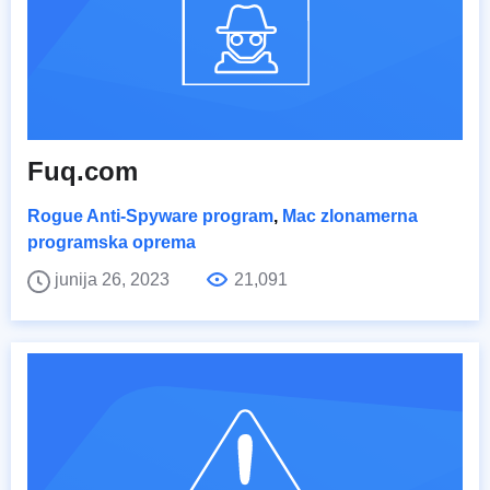
Fuq.com
Rogue Anti-Spyware program
,
Mac zlonamerna
programska oprema
junija 26, 2023
21,091