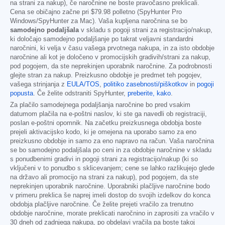
na strani za nakup), če naročnine ne boste pravočasno preklicali.
Cena se običajno začne pri
$79.98
polletno (SpyHunter Pro
Windows/SpyHunter za Mac). Vaša kupljena naročnina se bo
samodejno podaljšala
v skladu s pogoji strani za registracijo/nakup,
ki določajo samodejno podaljšanje po takrat veljavni standardni
naročnini, ki velja v času vašega prvotnega nakupa, in za isto obdobje
naročnine ali kot je določeno v promocijskih gradivih/strani za nakup,
pod pogojem, da ste neprekinjen uporabnik naročnine. Za podrobnosti
glejte stran za nakup. Preizkusno obdobje je predmet teh pogojev,
vašega strinjanja z
EULA/TOS
,
politiko zasebnosti/piškotkov
in
pogoji
popusta
. Če želite odstraniti SpyHunter,
preberite, kako
.
Za plačilo samodejnega podaljšanja naročnine bo pred vsakim
datumom plačila na e-poštni naslov, ki ste ga navedli ob registraciji,
poslan e-poštni opomnik. Na začetku preizkusnega obdobja boste
prejeli aktivacijsko kodo, ki je omejena na uporabo samo za eno
preizkusno obdobje in samo za eno napravo na račun. Vaša naročnina
se bo samodejno podaljšala po ceni in za obdobje naročnine v skladu
s ponudbenimi gradivi in pogoji strani za registracijo/nakup (ki so
vključeni v to ponudbo s sklicevanjem; cene se lahko razlikujejo glede
na državo ali promocijo na strani za nakup), pod pogojem, da ste
neprekinjen uporabnik naročnine. Uporabniki plačljive naročnine bodo
v primeru preklica še naprej imeli dostop do svojih izdelkov do konca
obdobja plačljive naročnine. Če želite prejeti vračilo za trenutno
obdobje naročnine, morate preklicati naročnino in zaprositi za vračilo v
30 dneh od zadnjega nakupa, po obdelavi vračila pa boste takoj