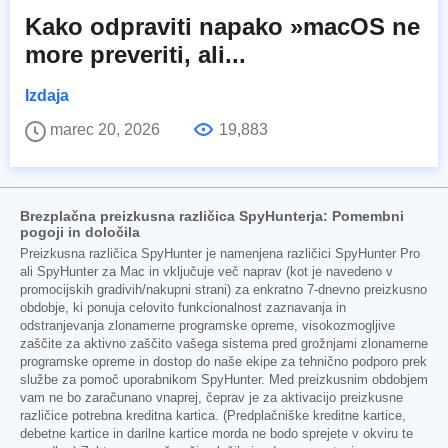
Kako odpraviti napako »macOS ne
more preveriti, ali...
Izdaja
marec 20, 2026
19,883
Brezplačna preizkusna različica SpyHunterja: Pomembni
pogoji in določila
Preizkusna različica SpyHunter je namenjena različici SpyHunter Pro
ali SpyHunter za Mac in vključuje več naprav (kot je navedeno v
promocijskih gradivih/nakupni strani) za enkratno 7-dnevno preizkusno
obdobje, ki ponuja celovito funkcionalnost zaznavanja in
odstranjevanja zlonamerne programske opreme, visokozmogljive
zaščite za aktivno zaščito vašega sistema pred grožnjami zlonamerne
programske opreme in dostop do naše ekipe za tehnično podporo prek
službe za pomoč uporabnikom SpyHunter. Med preizkusnim obdobjem
vam ne bo zaračunano vnaprej, čeprav je za aktivacijo preizkusne
različice potrebna kreditna kartica. (Predplačniške kreditne kartice,
debetne kartice in darilne kartice morda ne bodo sprejete v okviru te