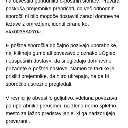
na obvestila ponudnika e-poštnih storitev. Prevara
poskuša prejemnike prepričati, da več odhodnih
sporočil ni bilo mogoče dostaviti zaradi domnevne
težave z omrežjem, identificirane kot
»#x0035A0Y0«.
E-poštna sporočila običajno pozivajo uporabnike,
naj kliknejo gumb ali povezavo z oznako »Ogled
neuspešnih dostav«, da si ogledajo domnevno
prizadete e-poštne naslove. Namen te taktike je
prisiliti prejemnike, da hitro ukrepajo, ne da bi
sporočilo ustrezno pregledali.
V resnici je obvestilo goljufivo, vdelana povezava
pa uporabnike preusmeri na zlonamerno spletno
mesto za lažno predstavljanje, ki ga nadzorujejo
prevaranti.