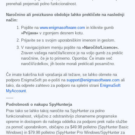
prenehali prejemati polno funkcionalnost.
Naročnino ali preizkusno obdobje lahko prekličete na naslednji
način:
Pojdite na
www.enigmasoftware.com
in kliknite gumb
»Prijava«
v zgornjem desnem kotu.
Prijavite se s svojim uporabniškim imenom in geslom.
V navigacijskem meniju pojdite na
»Naročilo/Licence«.
Zraven vašega naročila/licence je na voljo gumb za preklic
naročnine, če je to primerno. Opomba: Če imate več
naročil/izdelkov, jih boste morali preklicati posamično.
Če imate kakršna koli vprašanja ali težave, se lahko obrnete na
podporo EnigmaSoft po e-pošti na
support@enigmasoftware.com
ali
tako, da odprete zahtevo za podporo na spletni strani
EnigmaSoft
MyAccount
.
------
Podrobnosti o nakupu SpyHunterja
Prav tako se lahko takoj naročite na SpyHunter za polno
funkcionalnost, vključno z odstranitvijo zlonamerne programske
opreme in dostopom do našega oddelka za podporo prek naše službe
za pomoč uporabnikom, običajno za
$49.98
polletno (SpyHunter Basic
Windows) in
$79.98
polletno (SpyHunter Pro Windows/SpyHunter za