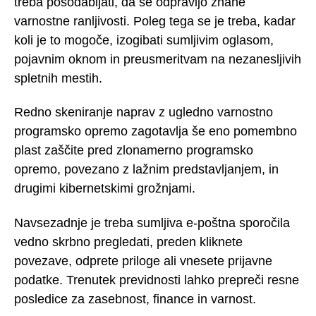
treba posodabljati, da se odpravijo znane
varnostne ranljivosti. Poleg tega se je treba, kadar
koli je to mogoče, izogibati sumljivim oglasom,
pojavnim oknom in preusmeritvam na nezanesljivih
spletnih mestih.
Redno skeniranje naprav z ugledno varnostno
programsko opremo zagotavlja še eno pomembno
plast zaščite pred zlonamerno programsko
opremo, povezano z lažnim predstavljanjem, in
drugimi kibernetskimi grožnjami.
Navsezadnje je treba sumljiva e-poštna sporočila
vedno skrbno pregledati, preden kliknete
povezave, odprete priloge ali vnesete prijavne
podatke. Trenutek previdnosti lahko prepreči resne
posledice za zasebnost, finance in varnost.