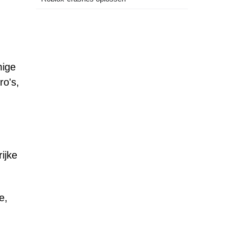
mige
ro's,
ijke
e,