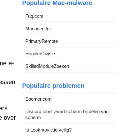
Populaire Mac-malware
Fuq.com
ManagerUnit
PrimaryRemote
HandlerDivisie
me e-
SkilledModuleZoeken
ressen
Populaire problemen
Eporner.com
ers
Discord toont zwart scherm bij delen van
e over
scherm
Is Lookmovie.io veilig?