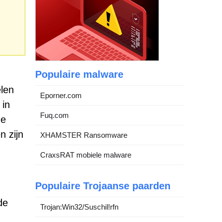
Populaire malware
elen
Eporner.com
 in
Fuq.com
de
n zijn
XHAMSTER Ransomware
CraxsRAT mobiele malware
Populaire Trojaanse paarden
de
Trojan:Win32/Suschil!rfn