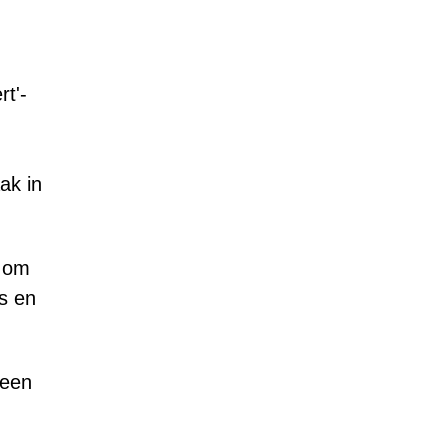
rt'-
ak in
n om
s en
 een