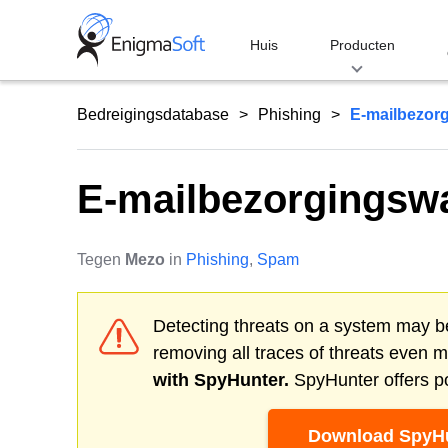
Skip
to
Huis
Producten
content
Bedreigingsdatabase
Phishing
E-mailbezor
E-mailbezorgingsw
Tegen
Mezo
in
Phishing
,
Spam
Detecting threats on a system may be
removing all traces of threats even 
with SpyHunter.
SpyHunter offers po
Download SpyHu