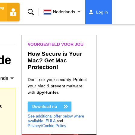
ing
Zoeken
Nederlands
Log in
VOORGESTELD VOOR JOU
How Secure is Your
de
Mac? Get Mac
Protection!
ands
Don't risk your security. Protect
your Mac & prevent malware
with
SpyHunter
.
s
Download nu
See additional offer below where
available.
EULA
and
Privacy/Cookie Policy
.