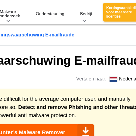
Kortingsaanbied
Malware-
voor meerdere
Ondersteuning
Bedrijf
onderzoek
licenties
gingswaarschuwing E-mailfraude
aarschuwing E-mailfrau
Vertalen naar:
Nederl
 difficult for the average computer user, and manually
more so.
Detect and remove
Phishing
and other threat
werful anti-malware protection.
nter’s Malware Remover