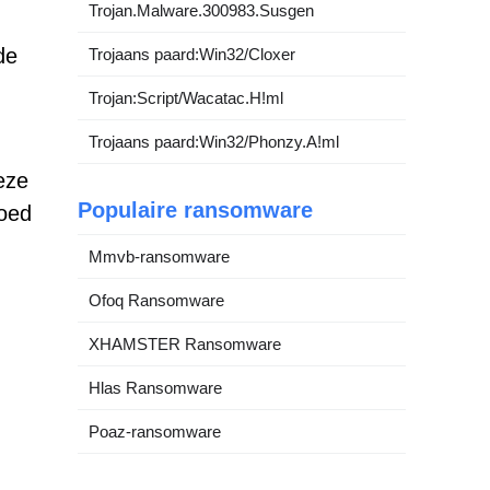
Trojan.Malware.300983.Susgen
de
Trojaans paard:Win32/Cloxer
Trojan:Script/Wacatac.H!ml
Trojaans paard:Win32/Phonzy.A!ml
eze
Populaire ransomware
goed
Mmvb-ransomware
Ofoq Ransomware
XHAMSTER Ransomware
Hlas Ransomware
Poaz-ransomware