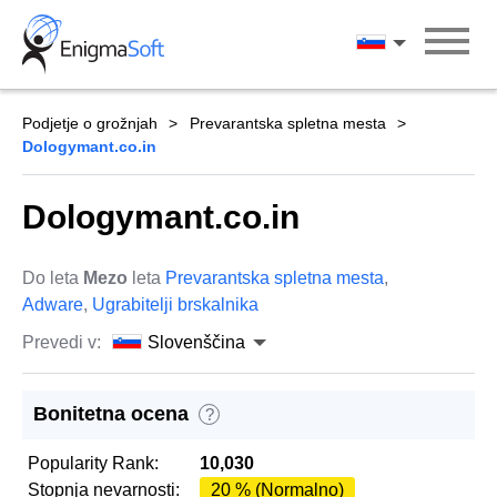
Skip
to
Slovenščina
content
Podjetje o grožnjah
Prevarantska spletna mesta
Dologymant.co.in
Dologymant.co.in
Do leta
Mezo
leta
Prevarantska spletna mesta
,
Adware
,
Ugrabitelji brskalnika
Prevedi v:
Slovenščina
Bonitetna ocena
?
Popularity Rank:
10,030
Stopnja nevarnosti:
20 % (Normalno)