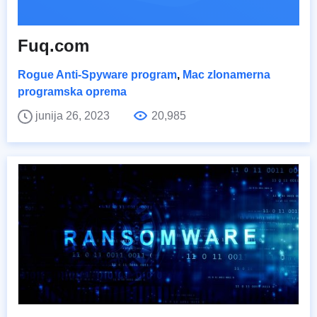
Fuq.com
Rogue Anti-Spyware program
,
Mac zlonamerna
programska oprema
junija 26, 2023
20,985