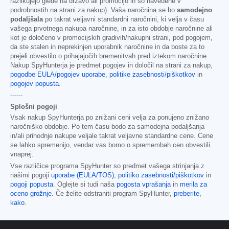
razlikujejo glede na državo ali promocijo in so navedene v
podrobnostih na strani za nakup). Vaša naročnina se bo
samodejno
podaljšala
po takrat veljavni standardni naročnini, ki velja v času
vašega prvotnega nakupa naročnine, in za isto obdobje naročnine ali
kot je določeno v promocijskih gradivih/nakupni strani, pod pogojem,
da ste stalen in neprekinjen uporabnik naročnine in da boste za to
prejeli obvestilo o prihajajočih bremenitvah pred iztekom naročnine.
Nakup SpyHunterja je predmet pogojev in določil na strani za nakup,
pogodbe EULA/pogojev uporabe
,
politike zasebnosti/piškotkov
in
pogojev popusta
.
------
Splošni pogoji
Vsak nakup SpyHunterja po znižani ceni velja za ponujeno znižano
naročniško obdobje. Po tem času bodo za samodejna podaljšanja
in/ali prihodnje nakupe veljale takrat veljavne standardne cene. Cene
se lahko spremenijo, vendar vas bomo o spremembah cen obvestili
vnaprej.
Vse različice programa SpyHunter so predmet vašega strinjanja z
našimi pogoji
uporabe (EULA/TOS)
,
politiko zasebnosti/piškotkov
in
pogoji popusta
. Oglejte si tudi naša
pogosta vprašanja
in
merila za
oceno grožnje
. Če želite odstraniti program SpyHunter,
preberite,
kako
.