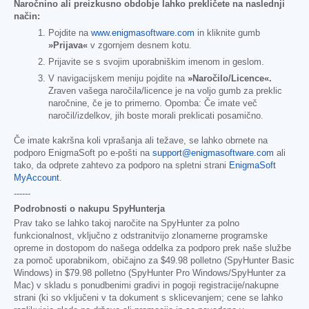
Naročnino ali preizkusno obdobje lahko prekličete na naslednji
način:
Pojdite na
www.enigmasoftware.com
in kliknite gumb
»Prijava«
v zgornjem desnem kotu.
Prijavite se s svojim uporabniškim imenom in geslom.
V navigacijskem meniju pojdite na
»Naročilo/Licence«.
Zraven vašega naročila/licence je na voljo gumb za preklic
naročnine, če je to primerno. Opomba: Če imate več
naročil/izdelkov, jih boste morali preklicati posamično.
Če imate kakršna koli vprašanja ali težave, se lahko obrnete na
podporo EnigmaSoft po e-pošti na
support@enigmasoftware.com
ali
tako, da odprete zahtevo za podporo na spletni strani
EnigmaSoft
MyAccount
.
------
Podrobnosti o nakupu SpyHunterja
Prav tako se lahko takoj naročite na SpyHunter za polno
funkcionalnost, vključno z odstranitvijo zlonamerne programske
opreme in dostopom do našega oddelka za podporo prek naše službe
za pomoč uporabnikom, običajno za
$49.98
polletno (SpyHunter Basic
Windows) in
$79.98
polletno (SpyHunter Pro Windows/SpyHunter za
Mac) v skladu s ponudbenimi gradivi in pogoji registracije/nakupne
strani (ki so vključeni v ta dokument s sklicevanjem; cene se lahko