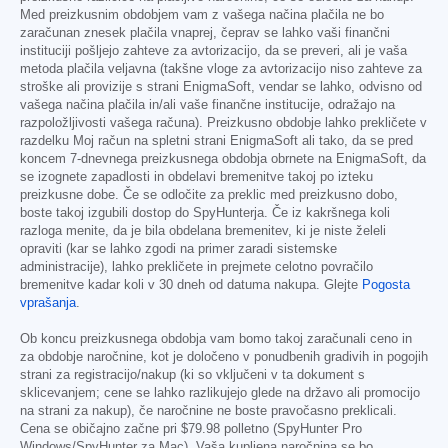
Med preizkusnim obdobjem vam z vašega načina plačila ne bo
zaračunan znesek plačila vnaprej, čeprav se lahko vaši finančni
instituciji pošljejo zahteve za avtorizacijo, da se preveri, ali je vaša
metoda plačila veljavna (takšne vloge za avtorizacijo niso zahteve za
stroške ali provizije s strani EnigmaSoft, vendar se lahko, odvisno od
vašega načina plačila in/ali vaše finančne institucije, odražajo na
razpoložljivosti vašega računa). Preizkusno obdobje lahko prekličete v
razdelku Moj račun na spletni strani EnigmaSoft ali tako, da se pred
koncem 7-dnevnega preizkusnega obdobja obrnete na EnigmaSoft, da
se izognete zapadlosti in obdelavi bremenitve takoj po izteku
preizkusne dobe. Če se odločite za preklic med preizkusno dobo,
boste takoj izgubili dostop do SpyHunterja. Če iz kakršnega koli
razloga menite, da je bila obdelana bremenitev, ki je niste želeli
opraviti (kar se lahko zgodi na primer zaradi sistemske
administracije), lahko prekličete in prejmete celotno povračilo
bremenitve kadar koli v 30 dneh od datuma nakupa. Glejte
Pogosta
vprašanja
.
Ob koncu preizkusnega obdobja vam bomo takoj zaračunali ceno in
za obdobje naročnine, kot je določeno v ponudbenih gradivih in pogojih
strani za registracijo/nakup (ki so vključeni v ta dokument s
sklicevanjem; cene se lahko razlikujejo glede na državo ali promocijo
na strani za nakup), če naročnine ne boste pravočasno preklicali.
Cena se običajno začne pri
$79.98
polletno (SpyHunter Pro
Windows/SpyHunter za Mac). Vaša kupljena naročnina se bo