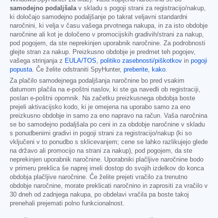
samodejno podaljšala
v skladu s pogoji strani za registracijo/nakup,
ki določajo samodejno podaljšanje po takrat veljavni standardni
naročnini, ki velja v času vašega prvotnega nakupa, in za isto obdobje
naročnine ali kot je določeno v promocijskih gradivih/strani za nakup,
pod pogojem, da ste neprekinjen uporabnik naročnine. Za podrobnosti
glejte stran za nakup. Preizkusno obdobje je predmet teh pogojev,
vašega strinjanja z
EULA/TOS
,
politiko zasebnosti/piškotkov
in
pogoji
popusta
. Če želite odstraniti SpyHunter,
preberite, kako
.
Za plačilo samodejnega podaljšanja naročnine bo pred vsakim
datumom plačila na e-poštni naslov, ki ste ga navedli ob registraciji,
poslan e-poštni opomnik. Na začetku preizkusnega obdobja boste
prejeli aktivacijsko kodo, ki je omejena na uporabo samo za eno
preizkusno obdobje in samo za eno napravo na račun. Vaša naročnina
se bo samodejno podaljšala po ceni in za obdobje naročnine v skladu
s ponudbenimi gradivi in pogoji strani za registracijo/nakup (ki so
vključeni v to ponudbo s sklicevanjem; cene se lahko razlikujejo glede
na državo ali promocijo na strani za nakup), pod pogojem, da ste
neprekinjen uporabnik naročnine. Uporabniki plačljive naročnine bodo
v primeru preklica še naprej imeli dostop do svojih izdelkov do konca
obdobja plačljive naročnine. Če želite prejeti vračilo za trenutno
obdobje naročnine, morate preklicati naročnino in zaprositi za vračilo v
30 dneh od zadnjega nakupa, po obdelavi vračila pa boste takoj
prenehali prejemati polno funkcionalnost.