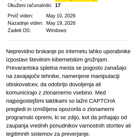
Okuženi računalniki:
17
Prvič viden:
May 10, 2026
Nazadnje viden:
May 19, 2026
Zadeti OS:
Windows
Neprevidno brskanje po internetu lahko uporabnike
izpostavi številnim kibernetskim grožnjam.
Prevarantska spletna mesta se pogosto zanašajo
na zavajajoče tehnike, namenjene manipulaciji
obiskovalcev, da odobrijo dovoljenja ali
komunicirajo z zlonamerno vsebino. Med
najpogostejšimi taktikami so lažni CAPTCHA
pregledi in izmišljena opozorila o zlonamerni
programski opremi, ki se zdijo, kot da prihajajo od
zaupanja vrednih ponudnikov varnostnih storitev ali
legitimnih sistemov za preverjanje.