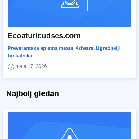
Ecoaturicudses.com
Prevarantska spletna mesta
,
Adware
,
Ugrabitelji
brskalnika
maja 17, 2026
Najbolj gledan