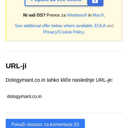
Ni vaš OS?
Prenos za
Windows®
in
Mac®
.
See additional offer below where available.
EULA
and
Privacy/Cookie Policy
.
URL-ji
Dologymant.co.in lahko kliče naslednje URL-je:
dologymant.co.in
Pokaži obrazec za komentarje (0)