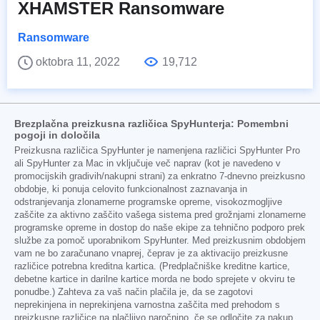
XHAMSTER Ransomware
Ransomware
oktobra 11, 2022
19,712
Brezplačna preizkusna različica SpyHunterja: Pomembni
pogoji in določila
Preizkusna različica SpyHunter je namenjena različici SpyHunter Pro
ali SpyHunter za Mac in vključuje več naprav (kot je navedeno v
promocijskih gradivih/nakupni strani) za enkratno 7-dnevno preizkusno
obdobje, ki ponuja celovito funkcionalnost zaznavanja in
odstranjevanja zlonamerne programske opreme, visokozmogljive
zaščite za aktivno zaščito vašega sistema pred grožnjami zlonamerne
programske opreme in dostop do naše ekipe za tehnično podporo prek
službe za pomoč uporabnikom SpyHunter. Med preizkusnim obdobjem
vam ne bo zaračunano vnaprej, čeprav je za aktivacijo preizkusne
različice potrebna kreditna kartica. (Predplačniške kreditne kartice,
debetne kartice in darilne kartice morda ne bodo sprejete v okviru te
ponudbe.) Zahteva za vaš način plačila je, da se zagotovi
neprekinjena in neprekinjena varnostna zaščita med prehodom s
preizkusne različice na plačljivo naročnino, če se odločite za nakup.