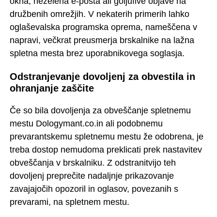
okna, neželena e-pošta ali goljufive objave na
družbenih omrežjih. V nekaterih primerih lahko
oglaševalska programska oprema, nameščena v
napravi, večkrat preusmerja brskalnike na lažna
spletna mesta brez uporabnikovega soglasja.
Odstranjevanje dovoljenj za obvestila in
ohranjanje zaščite
Če so bila dovoljenja za obveščanje spletnemu
mestu Dologymant.co.in ali podobnemu
prevarantskemu spletnemu mestu že odobrena, je
treba dostop nemudoma preklicati prek nastavitev
obveščanja v brskalniku. Z odstranitvijo teh
dovoljenj preprečite nadaljnje prikazovanje
zavajajočih opozoril in oglasov, povezanih s
prevarami, na spletnem mestu.