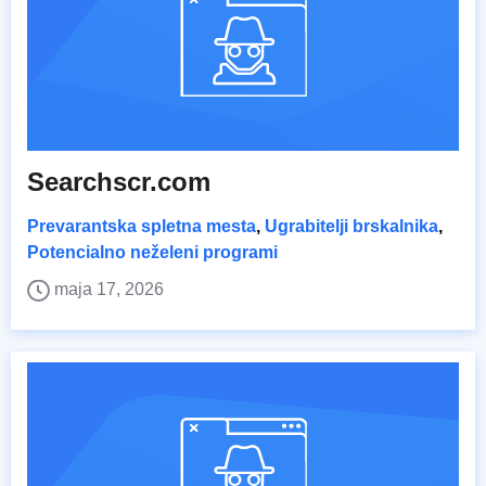
Searchscr.com
Prevarantska spletna mesta
,
Ugrabitelji brskalnika
,
Potencialno neželeni programi
maja 17, 2026