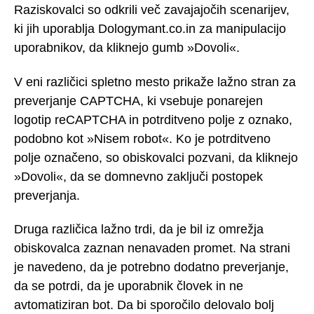
Raziskovalci so odkrili več zavajajočih scenarijev,
ki jih uporablja Dologymant.co.in za manipulacijo
uporabnikov, da kliknejo gumb »Dovoli«.
V eni različici spletno mesto prikaže lažno stran za
preverjanje CAPTCHA, ki vsebuje ponarejen
logotip reCAPTCHA in potrditveno polje z oznako,
podobno kot »Nisem robot«. Ko je potrditveno
polje označeno, so obiskovalci pozvani, da kliknejo
»Dovoli«, da se domnevno zaključi postopek
preverjanja.
Druga različica lažno trdi, da je bil iz omrežja
obiskovalca zaznan nenavaden promet. Na strani
je navedeno, da je potrebno dodatno preverjanje,
da se potrdi, da je uporabnik človek in ne
avtomatiziran bot. Da bi sporočilo delovalo bolj