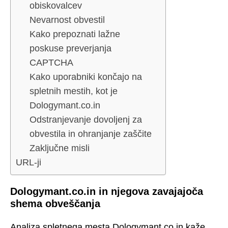
obiskovalcev
Nevarnost obvestil
Kako prepoznati lažne
poskuse preverjanja
CAPTCHA
Kako uporabniki končajo na
spletnih mestih, kot je
Dologymant.co.in
Odstranjevanje dovoljenj za
obvestila in ohranjanje zaščite
Zaključne misli
URL-ji
Dologymant.co.in in njegova zavajajoča
shema obveščanja
Analiza spletnega mesta Dologymant.co.in kaže,