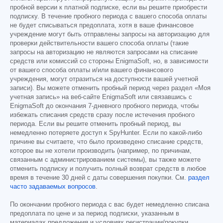
пробной версии к платной подписке, если вы решите приобрести
подписку. В течение пробного периода с вашего способа оплаты
не будет списываться предоплата, хотя в ваше финансовое
учреждение могут быть отправлены запросы на авторизацию для
проверки действительности вашего способа оплаты (такие
запросы на авторизацию не являются запросами на списание
средств или комиссий со стороны EnigmaSoft, но, в зависимости
от вашего способа оплаты и/или вашего финансового
учреждения, могут отразиться на доступности вашей учетной
записи). Вы можете отменить пробный период через раздел «Моя
учетная запись» на веб-сайте EnigmaSoft или связавшись с
EnigmaSoft до окончания 7-дневного пробного периода, чтобы
избежать списания средств сразу после истечения пробного
периода. Если вы решите отменить пробный период, вы
немедленно потеряете доступ к SpyHunter. Если по какой-либо
причине вы считаете, что было произведено списание средств,
которое вы не хотели производить (например, по причинам,
связанным с администрированием системы), вы также можете
отменить подписку и получить полный возврат средств в любое
время в течение 30 дней с даты совершения покупки. См.
раздел
часто задаваемых вопросов
.
По окончании пробного периода с вас будет немедленно списана
предоплата по цене и за период подписки, указанным в
материалах предложения и условиях регистрации/покупки