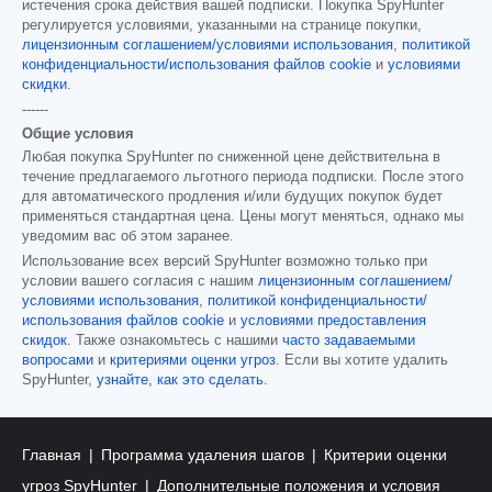
истечения срока действия вашей подписки. Покупка SpyHunter
регулируется условиями, указанными на странице покупки,
лицензионным соглашением/условиями использования
,
политикой
конфиденциальности/использования файлов cookie
и
условиями
скидки
.
------
Общие условия
Любая покупка SpyHunter по сниженной цене действительна в
течение предлагаемого льготного периода подписки. После этого
для автоматического продления и/или будущих покупок будет
применяться стандартная цена. Цены могут меняться, однако мы
уведомим вас об этом заранее.
Использование всех версий SpyHunter возможно только при
условии вашего согласия с нашим
лицензионным соглашением/
условиями использования
,
политикой конфиденциальности/
использования файлов cookie
и
условиями предоставления
скидок
. Также ознакомьтесь с нашими
часто задаваемыми
вопросами
и
критериями оценки угроз
. Если вы хотите удалить
SpyHunter,
узнайте, как это сделать
.
Главная
Программа удаления шагов
Критерии оценки
угроз SpyHunter
Дополнительные положения и условия