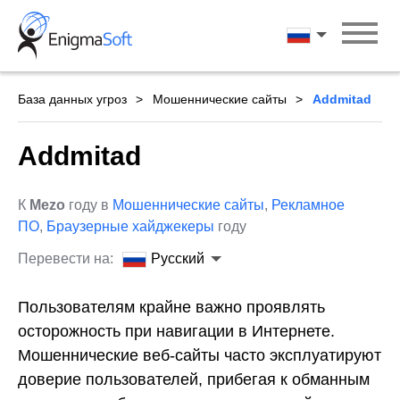
Skip
to
Русский
content
База данных угроз
Мошеннические сайты
Addmitad
Addmitad
К
Mezo
году в
Мошеннические сайты
,
Рекламное
ПО
,
Браузерные хайджекеры
году
Перевести на:
Русский
Пользователям крайне важно проявлять
осторожность при навигации в Интернете.
Мошеннические веб-сайты часто эксплуатируют
доверие пользователей, прибегая к обманным