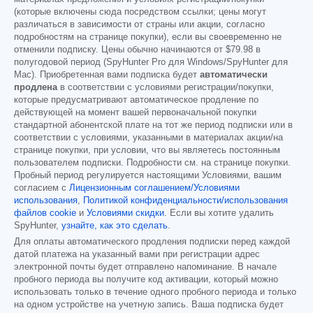
(которые включены сюда посредством ссылки; цены могут
различаться в зависимости от страны или акции, согласно
подробностям на странице покупки), если вы своевременно не
отменили подписку. Цены обычно начинаются от
$79.98
в
полугодовой период (SpyHunter Pro для Windows/SpyHunter для
Mac). Приобретенная вами подписка будет
автоматически
продлена
в соответствии с условиями регистрации/покупки,
которые предусматривают автоматическое продление по
действующей на момент вашей первоначальной покупки
стандартной абонентской плате на тот же период подписки или в
соответствии с условиями, указанными в материалах акции/на
странице покупки, при условии, что вы являетесь постоянным
пользователем подписки. Подробности см. на странице покупки.
Пробный период регулируется настоящими Условиями, вашим
согласием с
Лицензионным соглашением/Условиями
использования
,
Политикой конфиденциальности/использования
файлов cookie
и
Условиями скидки
. Если вы хотите удалить
SpyHunter,
узнайте, как это сделать
.
Для оплаты автоматического продления подписки перед каждой
датой платежа на указанный вами при регистрации адрес
электронной почты будет отправлено напоминание. В начале
пробного периода вы получите код активации, который можно
использовать только в течение одного пробного периода и только
на одном устройстве на учетную запись. Ваша подписка будет