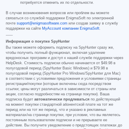
потребуется отменить их по отдельности.
В случае возникновения вопросов или проблем вы можете
связаться со службой поддержки EnigmaSoft по электронной
почте
support@enigmasoftware.com
или создав заявку в службу
поддержки на сайте
MyAccount компании EnigmaSoft
.
------
Информация о покупке SpyHunter
Вы также можете оформить подписку на SpyHunter сразу же,
чтобы получить полный функционал, включая удаление
вредоносных программ и доступ к нашей службе поддержки через
HelpDesk. Стоимость подписки обычно начинается от
$49.98
в
полугодовой период (SpyHunter Basic Windows) и
$79.98
в
полугодовой период (SpyHunter Pro Windows/SpyHunter для Mac)
в соответствии с условиями предложения и условиями страницы
регистрации/покупки (которые включены сюда посредством
ссылки; цены могут различаться в зависимости от страны или
акции, согласно подробностям на странице покупки). Ваша
подписка будет
автоматически продлеваться
по действующей
на момент покупки стандартной абонентской плате на тот же
период или на тот же период, что и указано в рекламных
материалах/на странице покупки, при условии, что вы являетесь
постоянным пользователем подписки и не прерываете ее
действие. Вы получите уведомление о предстоящих платежах до