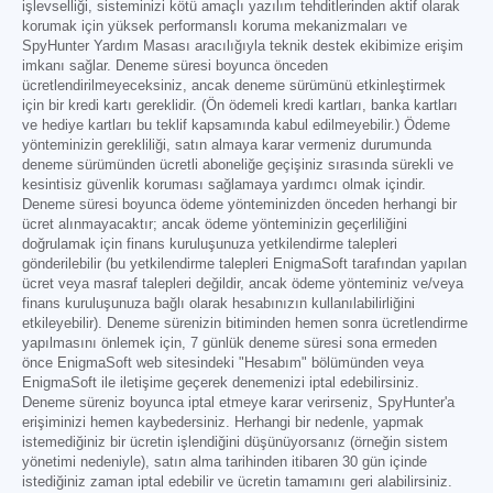
işlevselliği, sisteminizi kötü amaçlı yazılım tehditlerinden aktif olarak
korumak için yüksek performanslı koruma mekanizmaları ve
SpyHunter Yardım Masası aracılığıyla teknik destek ekibimize erişim
imkanı sağlar. Deneme süresi boyunca önceden
ücretlendirilmeyeceksiniz, ancak deneme sürümünü etkinleştirmek
için bir kredi kartı gereklidir. (Ön ödemeli kredi kartları, banka kartları
ve hediye kartları bu teklif kapsamında kabul edilmeyebilir.) Ödeme
yönteminizin gerekliliği, satın almaya karar vermeniz durumunda
deneme sürümünden ücretli aboneliğe geçişiniz sırasında sürekli ve
kesintisiz güvenlik koruması sağlamaya yardımcı olmak içindir.
Deneme süresi boyunca ödeme yönteminizden önceden herhangi bir
ücret alınmayacaktır; ancak ödeme yönteminizin geçerliliğini
doğrulamak için finans kuruluşunuza yetkilendirme talepleri
gönderilebilir (bu yetkilendirme talepleri EnigmaSoft tarafından yapılan
ücret veya masraf talepleri değildir, ancak ödeme yönteminiz ve/veya
finans kuruluşunuza bağlı olarak hesabınızın kullanılabilirliğini
etkileyebilir). Deneme sürenizin bitiminden hemen sonra ücretlendirme
yapılmasını önlemek için, 7 günlük deneme süresi sona ermeden
önce EnigmaSoft web sitesindeki "Hesabım" bölümünden veya
EnigmaSoft ile iletişime geçerek denemenizi iptal edebilirsiniz.
Deneme süreniz boyunca iptal etmeye karar verirseniz, SpyHunter'a
erişiminizi hemen kaybedersiniz. Herhangi bir nedenle, yapmak
istemediğiniz bir ücretin işlendiğini düşünüyorsanız (örneğin sistem
yönetimi nedeniyle), satın alma tarihinden itibaren 30 gün içinde
istediğiniz zaman iptal edebilir ve ücretin tamamını geri alabilirsiniz.