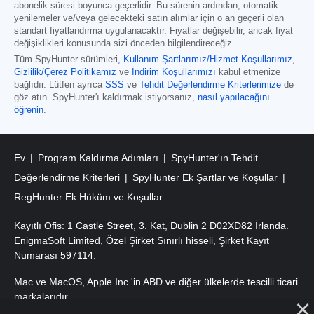
abonelik süresi boyunca geçerlidir. Bu sürenin ardından, otomatik
yenilemeler ve/veya gelecekteki satın alımlar için o an geçerli olan
standart fiyatlandırma uygulanacaktır. Fiyatlar değişebilir, ancak fiyat
değişiklikleri konusunda sizi önceden bilgilendireceğiz.
Tüm SpyHunter sürümleri
,
Kullanım Şartlarımız/Hizmet Koşullarımız
,
Gizlilik/Çerez Politikamız
ve
İndirim Koşullarımızı
kabul etmenize
bağlıdır. Lütfen ayrıca
SSS
ve
Tehdit Değerlendirme Kriterlerimize
de
göz atın. SpyHunter'ı kaldırmak istiyorsanız,
nasıl yapılacağını
öğrenin
.
Ev
Program Kaldırma Adımları
SpyHunter'ın Tehdit
Değerlendirme Kriterleri
SpyHunter Ek Şartlar ve Koşullar
RegHunter Ek Hüküm ve Koşullar
Kayıtlı Ofis: 1 Castle Street, 3. Kat, Dublin 2 D02XD82 İrlanda.
EnigmaSoft Limited, Özel Şirket Sınırlı hisseli, Şirket Kayıt
Numarası 597114.
Mac ve MacOS, Apple Inc.'in ABD ve diğer ülkelerde tescilli ticari
markalarıdır.