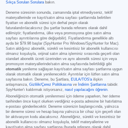
Sıkça Sorulan Sorulara
bakın.
Deneme süresinin sonunda, zamanında iptal etmediyseniz, teklif
materyallerinde ve kayıt/satın alma sayfası şartlarında belirtilen
fiyattan ve abonelik süresi için derhal peşin olarak
faturalandırılacaksınız (bu şartlar burada referans olarak dahil
edilmiştir; fiyatlandırma, ülke veya promosyona göre satın alma
sayfası ayrıntılarına göre değişebilir). Fiyatlandırma genellikle altı
ayda bir
$79.98
başlar (SpyHunter Pro Windows/SpyHunter for Mac).
Satın aldığınız abonelik, sürekli ve kesintisiz bir abonelik kullanıcısı
olmanız koşuluyla, orijinal satın alma işleminiz sırasında geçerli olan
standart abonelik ücreti üzerinden ve aynı abonelik süresi için veya
promosyon materyallerinde/satın alma sayfasında belirtildiği gibi
otomatik
yenileme sağlayan kayıt/satın alma sayfası şartlarına uygun
olarak otomatik olarak yenilenecektir. Ayrıntılar için lütfen satın alma
sayfasına bakın. Deneme, bu Şartlara,
EULA/TOS'a
ilişkin
anlaşmanıza,
Gizlilik/Çerez Politikasına
ve
İndirim Şartlarına
tabidir.
SpyHunter'ı kaldırmak istiyorsanız,
nasıl yapılacağını öğrenin
.
Aboneliğinizin otomatik yenilenmesi için ödeme yaparken, her ödeme
tarihinden önce kayıt olurken verdiğiniz e-posta adresine bir hatırlatma
e-postası gönderilecektir. Deneme sürenizin başlangıcında, yalnızca
bir deneme süresi ve hesap başına yalnızca bir cihaz için geçerli olan
bir aktivasyon kodu alacaksınız. Aboneliğiniz, sürekli ve kesintisiz bir
abonelik kullanıcısı olmanız koşuluyla, teklif materyallerine ve
kayıt/satın alma sayfası şartlarına (burada referans olarak dahil