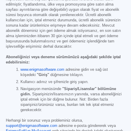
edilmiştir; fiyatlandırma, ülke veya promosyona göre satın alma
sayfası ayrıntılarına göre değişebilir) uygun olarak fiyat ve abonelik
süresi boyunca otomatik olarak yenilenecektir. Ücretli abonelik
kullanıcıları için, iptal etmeniz durumunda, ücretli abonelik sürenizin
sonuna kadar ürünlerinize erişmeye devam edeceksiniz. Mevcut
abonelik döneminiz için geri ödeme almak istiyorsanız, en son satın
alma işleminizden itibaren 30 gün içinde iptal etmeli ve geri ödeme
başvurusunda bulunmalısınız ve geri ödemeniz işlendiğinde tam
işlevselliğe erişiminiz derhal duracaktır.
Aboneliğinizi veya deneme sürümünüzü aşağıdaki şekilde iptal
edebilirsiniz:
www.enigmasoftware.com
adresine gidin ve sağ üst
köşedeki
"Giriş"
düğmesine tıklayın.
Kullanıcı adınız ve şifrenizle giriş yapın.
Navigasyon menüsünde
"Sipariş/Lisanslar" bölümüne
gidin.
Siparişinizin/lisansınızın yanında, varsa aboneliğinizi
iptal etmek için bir düğme bulunur. Not: Birden fazla
siparişiniz/ürününüz varsa, bunları tek tek iptal etmeniz
gerekecektir.
Herhangi bir sorunuz veya probleminiz olursa,
support@enigmasoftware.com
adresine e-posta göndererek veya