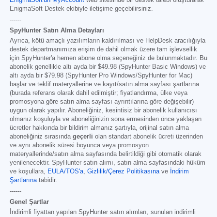
EnigmaSoft'un MyAccount
web sitesinde bir destek talebi oluşturarak
EnigmaSoft Destek ekibiyle iletişime geçebilirsiniz.
------
SpyHunter Satın Alma Detayları
Ayrıca, kötü amaçlı yazılımların kaldırılması ve HelpDesk aracılığıyla
destek departmanımıza erişim de dahil olmak üzere tam işlevsellik
için SpyHunter'a hemen abone olma seçeneğiniz de bulunmaktadır. Bu
abonelik genellikle altı ayda bir
$49.98
(SpyHunter Basic Windows) ve
altı ayda bir
$79.98
(SpyHunter Pro Windows/SpyHunter for Mac)
başlar ve teklif materyallerine ve kayıt/satın alma sayfası şartlarına
(burada referans olarak dahil edilmiştir; fiyatlandırma, ülke veya
promosyona göre satın alma sayfası ayrıntılarına göre değişebilir)
uygun olarak yapılır. Aboneliğiniz, kesintisiz bir abonelik kullanıcısı
olmanız koşuluyla ve aboneliğinizin sona ermesinden önce yaklaşan
ücretler hakkında bir bildirim almanız şartıyla, orijinal satın alma
aboneliğiniz sırasında
geçerli
olan standart abonelik ücreti üzerinden
ve aynı abonelik süresi boyunca veya promosyon
materyallerinde/satın alma sayfasında belirtildiği gibi otomatik olarak
yenilenecektir. SpyHunter satın alımı, satın alma sayfasındaki hüküm
ve koşullara,
EULA/TOS'a
,
Gizlilik/Çerez Politikasına
ve
İndirim
Şartlarına
tabidir.
------
Genel Şartlar
İndirimli fiyattan yapılan SpyHunter satın alımları, sunulan indirimli