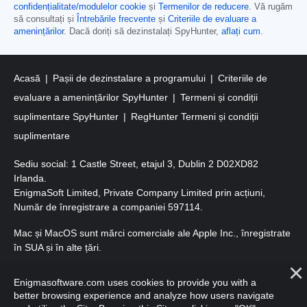
confidențialitate/modulelor cookie
și
Termenilor de reducere
. Vă rugăm
să consultați și
Întrebările frecvente
și
Criteriile de evaluare a
amenințărilor
. Dacă doriți să dezinstalați SpyHunter,
aflați cum
.
Acasă
Pașii de dezinstalare a programului
Criteriile de
evaluare a amenințărilor SpyHunter
Termeni și condiții
suplimentare SpyHunter
RegHunter Termeni și condiții
suplimentare
Sediu social: 1 Castle Street, etajul 3, Dublin 2 D02XD82
Irlanda.
EnigmaSoft Limited, Private Company Limited prin acțiuni,
Număr de înregistrare a companiei 597114.
Mac și MacOS sunt mărci comerciale ale Apple Inc., înregistrate
în SUA și în alte țări.
Copyright 2016-
2026
. EnigmaSoft Ltd. Toate drepturile
Enigmasoftware.com uses cookies to provide you with a
rezervate.
better browsing experience and analyze how users navigate