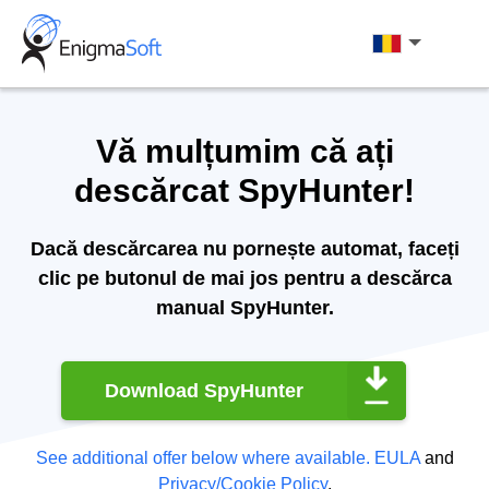
Skip
to
Română
content
Vă mulțumim că ați
descărcat SpyHunter!
Dacă descărcarea nu pornește automat, faceți
clic pe butonul de mai jos pentru a descărca
manual SpyHunter.
Download SpyHunter
See additional offer below where available.
EULA
and
Privacy/Cookie Policy
.