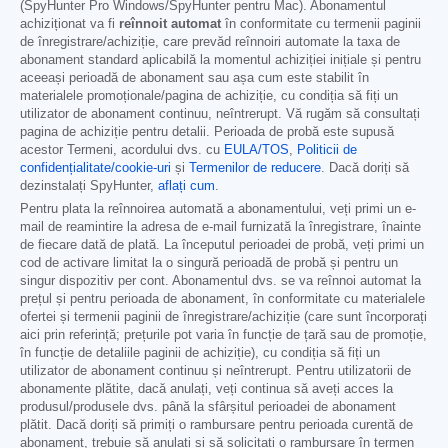
(SpyHunter Pro Windows/SpyHunter pentru Mac). Abonamentul
achiziționat va fi
reînnoit automat
în conformitate cu termenii paginii
de înregistrare/achiziție, care prevăd reînnoiri automate la taxa de
abonament standard aplicabilă la momentul achiziției inițiale și pentru
aceeași perioadă de abonament sau așa cum este stabilit în
materialele promoționale/pagina de achiziție, cu condiția să fiți un
utilizator de abonament continuu, neîntrerupt. Vă rugăm să consultați
pagina de achiziție pentru detalii. Perioada de probă este supusă
acestor Termeni, acordului dvs. cu
EULA/TOS
,
Politicii de
confidențialitate/cookie-uri
și
Termenilor de reducere
. Dacă doriți să
dezinstalați SpyHunter,
aflați cum
.
Pentru plata la reînnoirea automată a abonamentului, veți primi un e-
mail de reamintire la adresa de e-mail furnizată la înregistrare, înainte
de fiecare dată de plată. La începutul perioadei de probă, veți primi un
cod de activare limitat la o singură perioadă de probă și pentru un
singur dispozitiv per cont. Abonamentul dvs. se va reînnoi automat la
prețul și pentru perioada de abonament, în conformitate cu materialele
ofertei și termenii paginii de înregistrare/achiziție (care sunt încorporați
aici prin referință; prețurile pot varia în funcție de țară sau de promoție,
în funcție de detaliile paginii de achiziție), cu condiția să fiți un
utilizator de abonament continuu și neîntrerupt. Pentru utilizatorii de
abonamente plătite, dacă anulați, veți continua să aveți acces la
produsul/produsele dvs. până la sfârșitul perioadei de abonament
plătit. Dacă doriți să primiți o rambursare pentru perioada curentă de
abonament, trebuie să anulați și să solicitați o rambursare în termen