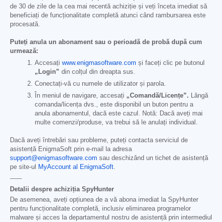
de 30 de zile de la cea mai recentă achiziție și veți înceta imediat să
beneficiați de funcționalitate completă atunci când rambursarea este
procesată.
Puteți anula un abonament sau o perioadă de probă după cum
urmează:
Accesați
www.enigmasoftware.com
și faceți clic pe butonul
„Login”
din colțul din dreapta sus.
Conectați-vă cu numele de utilizator și parola.
În meniul de navigare, accesați
„Comandă/Licențe”.
Lângă
comanda/licența dvs., este disponibil un buton pentru a
anula abonamentul, dacă este cazul. Notă: Dacă aveți mai
multe comenzi/produse, va trebui să le anulați individual.
Dacă aveți întrebări sau probleme, puteți contacta serviciul de
asistență EnigmaSoft prin e-mail la adresa
support@enigmasoftware.com
sau deschizând un tichet de asistență
pe site-ul
MyAccount al EnigmaSoft
.
------
Detalii despre achiziția SpyHunter
De asemenea, aveți opțiunea de a vă abona imediat la SpyHunter
pentru funcționalitate completă, inclusiv eliminarea programelor
malware și acces la departamentul nostru de asistență prin intermediul