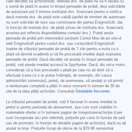
care decideți să achiziționați. Metoda dvs. de plată nu va fi taxată cu
o sumă de plată în avans în timpul perioadei de probă, deși solicitările
de autorizare pot fi trimise instituției dvs. financiare pentru a verifica
dacă metoda dvs. de plată este validă (astfel de trimiteri de autorizare
nu sunt solicitări de taxe sau comisioane din partea EnigmaSoft, dar,
în funcție de metoda dvs. de plată și/sau de instituția dvs. financiară,
acestea pot reflecta disponibilitatea contului dvs.). Puteți anula
perioada de probă prin intermediul secțiunii Contul Meu de pe site-ul
web EnigmaSoft pentru contul dvs. sau contactând EnigmaSoft
înainte de sfârșitul perioadei de probă de 7 zile pentru a evita ca o
plată să devină scadentă și să fie procesată imediat după expirarea
perioadei de probă. Dacă decideți să anulați în timpul perioadei de
probă, veți pierde imediat accesul la SpyHunter. Dacă, din orice motiv,
considerați că a fost procesată o plată pe care nu ați dorit să o
efectuați (ceea ce s-ar putea întâmpla, de exemplu, din cauza
administrării sistemului), puteți, de asemenea, să anulați și să primiți
o rambursare completă a plății în orice moment în termen de 30 de
zile de la data plății achiziției. Consultați
Întrebările frecvente
.
La sfârșitul perioadei de probă, veți fi facturat în avans imediat la
prețul și pentru perioada de abonament, așa cum sunt stabilite în
materialele ofertei și în termenii paginii de înregistrare/achiziție (care
sunt încorporate aici prin referință; prețurile pot varia în funcție de țară
sau de promoție, în funcție de detaliile paginii de achiziție), dacă nu ați
anulat la timp. Prețurile încep de obicei de la
$79.98
semestrial