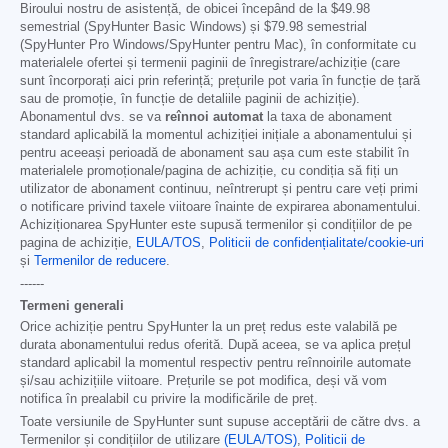
Biroului nostru de asistență, de obicei începând de la
$49.98
semestrial (SpyHunter Basic Windows) și
$79.98
semestrial
(SpyHunter Pro Windows/SpyHunter pentru Mac), în conformitate cu
materialele ofertei și termenii paginii de înregistrare/achiziție (care
sunt încorporați aici prin referință; prețurile pot varia în funcție de țară
sau de promoție, în funcție de detaliile paginii de achiziție).
Abonamentul dvs. se va
reînnoi automat
la taxa de abonament
standard aplicabilă la momentul achiziției inițiale a abonamentului și
pentru aceeași perioadă de abonament sau așa cum este stabilit în
materialele promoționale/pagina de achiziție, cu condiția să fiți un
utilizator de abonament continuu, neîntrerupt și pentru care veți primi
o notificare privind taxele viitoare înainte de expirarea abonamentului.
Achiziționarea SpyHunter este supusă termenilor și condițiilor de pe
pagina de achiziție,
EULA/TOS
,
Politicii de confidențialitate/cookie-uri
și
Termenilor de reducere
.
------
Termeni generali
Orice achiziție pentru SpyHunter la un preț redus este valabilă pe
durata abonamentului redus oferită. După aceea, se va aplica prețul
standard aplicabil la momentul respectiv pentru reînnoirile automate
și/sau achizițiile viitoare. Prețurile se pot modifica, deși vă vom
notifica în prealabil cu privire la modificările de preț.
Toate versiunile de SpyHunter sunt supuse acceptării de către dvs. a
Termenilor și condițiilor de utilizare
(EULA/TOS)
,
Politicii de