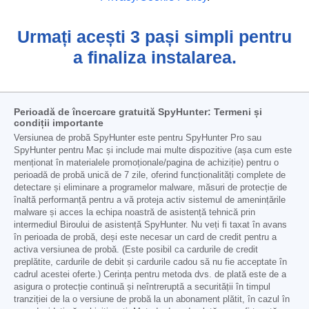
Urmați acești 3 pași simpli pentru
a finaliza instalarea.
Perioadă de încercare gratuită SpyHunter: Termeni și
condiții importante
Versiunea de probă SpyHunter este pentru SpyHunter Pro sau
SpyHunter pentru Mac și include mai multe dispozitive (așa cum este
menționat în materialele promoționale/pagina de achiziție) pentru o
perioadă de probă unică de 7 zile, oferind funcționalități complete de
detectare și eliminare a programelor malware, măsuri de protecție de
înaltă performanță pentru a vă proteja activ sistemul de amenințările
malware și acces la echipa noastră de asistență tehnică prin
intermediul Biroului de asistență SpyHunter. Nu veți fi taxat în avans
în perioada de probă, deși este necesar un card de credit pentru a
activa versiunea de probă. (Este posibil ca cardurile de credit
preplătite, cardurile de debit și cardurile cadou să nu fie acceptate în
cadrul acestei oferte.) Cerința pentru metoda dvs. de plată este de a
asigura o protecție continuă și neîntreruptă a securității în timpul
tranziției de la o versiune de probă la un abonament plătit, în cazul în