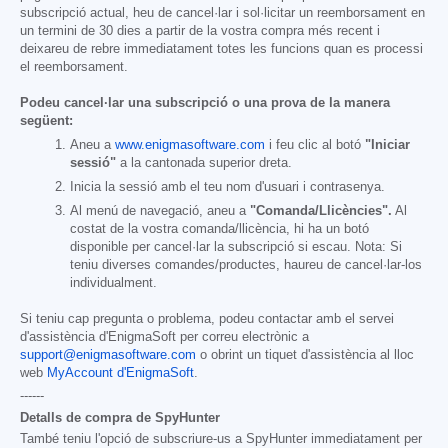
subscripció actual, heu de cancel·lar i sol·licitar un reemborsament en
un termini de 30 dies a partir de la vostra compra més recent i
deixareu de rebre immediatament totes les funcions quan es processi
el reemborsament.
Podeu cancel·lar una subscripció o una prova de la manera
següent:
Aneu a
www.enigmasoftware.com
i feu clic al botó
"Iniciar
sessió"
a la cantonada superior dreta.
Inicia la sessió amb el teu nom d'usuari i contrasenya.
Al menú de navegació, aneu a
"Comanda/Llicències".
Al
costat de la vostra comanda/llicència, hi ha un botó
disponible per cancel·lar la subscripció si escau. Nota: Si
teniu diverses comandes/productes, haureu de cancel·lar-los
individualment.
Si teniu cap pregunta o problema, podeu contactar amb el servei
d'assistència d'EnigmaSoft per correu electrònic a
support@enigmasoftware.com
o obrint un tiquet d'assistència al lloc
web
MyAccount d'EnigmaSoft
.
------
Detalls de compra de SpyHunter
També teniu l'opció de subscriure-us a SpyHunter immediatament per