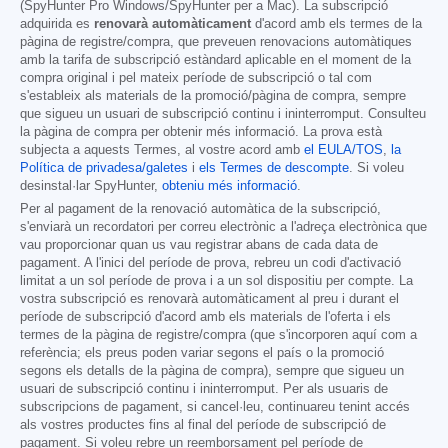
(SpyHunter Pro Windows/SpyHunter per a Mac). La subscripció
adquirida es
renovarà automàticament
d'acord amb els termes de la
pàgina de registre/compra, que preveuen renovacions automàtiques
amb la tarifa de subscripció estàndard aplicable en el moment de la
compra original i pel mateix període de subscripció o tal com
s'estableix als materials de la promoció/pàgina de compra, sempre
que sigueu un usuari de subscripció continu i ininterromput. Consulteu
la pàgina de compra per obtenir més informació. La prova està
subjecta a aquests Termes, al vostre acord amb
el EULA/TOS
,
la
Política de privadesa/galetes
i
els Termes de descompte
. Si voleu
desinstal·lar SpyHunter,
obteniu més informació
.
Per al pagament de la renovació automàtica de la subscripció,
s'enviarà un recordatori per correu electrònic a l'adreça electrònica que
vau proporcionar quan us vau registrar abans de cada data de
pagament. A l'inici del període de prova, rebreu un codi d'activació
limitat a un sol període de prova i a un sol dispositiu per compte. La
vostra subscripció es renovarà automàticament al preu i durant el
període de subscripció d'acord amb els materials de l'oferta i els
termes de la pàgina de registre/compra (que s'incorporen aquí com a
referència; els preus poden variar segons el país o la promoció
segons els detalls de la pàgina de compra), sempre que sigueu un
usuari de subscripció continu i ininterromput. Per als usuaris de
subscripcions de pagament, si cancel·leu, continuareu tenint accés
als vostres productes fins al final del període de subscripció de
pagament. Si voleu rebre un reemborsament pel període de