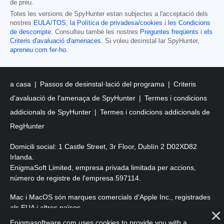
de preu.
Totes les versions de SpyHunter estan subjectes a l'acceptació dels
nostres
EULA/TOS
,
la Política de privadesa/cookies
i
les Condicions
de descompte
. Consulteu també les nostres
Preguntes freqüents
i
els
Criteris d'avaluació d'amenaces
. Si voleu desinstal·lar SpyHunter,
apreneu com fer-ho
.
a casa
Passos de desinstal·lació del programa
Criteris
d'avaluació de l'amenaça de SpyHunter
Termes i condicions
addicionals de SpyHunter
Termes i condicions addicionals de
RegHunter
Domicili social: 1 Castle Street, 3r Floor, Dublín 2 D02XD82
Irlanda.
EnigmaSoft Limited, empresa privada limitada per accions,
número de registre de l'empresa 597114.
Mac i MacOS són marques comercials d'Apple Inc., registrades
als EUA i altres països.
Enigmasoftware.com uses cookies to provide you with a