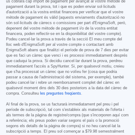
us cobrarà cap import de pagament per avançat al vostre mètode de
pagament durant la prova, tot i que es poden enviar sol·licituds
d'autorització a la vostra entitat financera per verificar que el vostre
mètode de pagament és vàlid (aquests enviaments d'autorització no
són sol·licituds de càrrecs o comissions per part d'EnigmaSoft, però,
depenent del vostre mètode de pagament i/o de la vostra entitat
financera, poden reflectir-se en la disponibilitat del vostre compte).
Podeu cancel·lar la prova a través de la secció El meu compte del
lloc web d'EnigmaSoft per al vostre compte o contactant amb
EnigmaSoft abans que finalitzi el període de prova de 7 dies per evitar
que es faci un càrrec que venci i es processi immediatament després
que caduqui la prova. Si decidiu cancel·lar durant la prova, perdreu
immediatament l'accés a SpyHunter. Si, per qualsevol motiu, creieu
que s'ha processat un càrrec que no volíeu fer (cosa que podria
passar a causa de l'administració del sistema, per exemple), també
podeu cancel·lar i rebre un reemborsament complet del càrrec en
qualsevol moment dins dels 30 dies posteriors a la data del càrrec de
compra. Consulteu
les preguntes freqüents
.
Al final de la prova, se us facturarà immediatament pel preu i pel
període de subscripció, tal com s'estableix als materials de l'oferta i
als termes de la pàgina de registre/compra (que s'incorporen aquí com
a referència; els preus poden variar segons el país o la promoció
segons els detalls de la pàgina de compra) si no heu cancel·lat la
subscripció a temps. El preu sol començar a
$79.98
semestralment