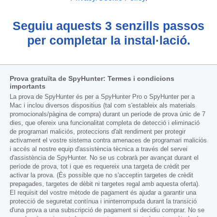
Seguiu aquests 3 senzills passos
per completar la instal·lació.
Prova gratuïta de SpyHunter: Termes i condicions
importants
La prova de SpyHunter és per a SpyHunter Pro o SpyHunter per a
Mac i inclou diversos dispositius (tal com s'estableix als materials
promocionals/pàgina de compra) durant un període de prova únic de 7
dies, que ofereix una funcionalitat completa de detecció i eliminació
de programari maliciós, proteccions d'alt rendiment per protegir
activament el vostre sistema contra amenaces de programari maliciós
i accés al nostre equip d'assistència tècnica a través del servei
d'assistència de SpyHunter. No se us cobrarà per avançat durant el
període de prova, tot i que es requereix una targeta de crèdit per
activar la prova. (És possible que no s'acceptin targetes de crèdit
prepagades, targetes de dèbit ni targetes regal amb aquesta oferta).
El requisit del vostre mètode de pagament és ajudar a garantir una
protecció de seguretat contínua i ininterrompuda durant la transició
d'una prova a una subscripció de pagament si decidiu comprar. No se