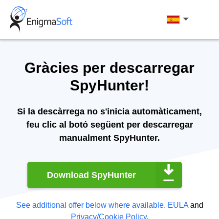
Skip
to
Català
content
Gràcies per descarregar
SpyHunter!
Si la descàrrega no s'inicia automàticament,
feu clic al botó següent per descarregar
manualment SpyHunter.
Download SpyHunter
See additional offer below where available.
EULA
and
Privacy/Cookie Policy
.