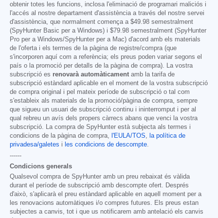
obtenir totes les funcions, inclosa l'eliminació de programari maliciós i
l'accés al nostre departament d'assistència a través del nostre servei
d'assistència, que normalment comença a
$49.98
semestralment
(SpyHunter Basic per a Windows) i
$79.98
semestralment (SpyHunter
Pro per a Windows/SpyHunter per a Mac) d'acord amb els materials
de l'oferta i els termes de la pàgina de registre/compra (que
s'incorporen aquí com a referència; els preus poden variar segons el
país o la promoció per detalls de la pàgina de compra). La vostra
subscripció es
renovarà automàticament
amb la tarifa de
subscripció estàndard aplicable en el moment de la vostra subscripció
de compra original i pel mateix període de subscripció o tal com
s'estableix als materials de la promoció/pàgina de compra, sempre
que sigueu un usuari de subscripció continu i ininterromput i per al
qual rebreu un avís dels propers càrrecs abans que venci la vostra
subscripció. La compra de SpyHunter està subjecta als termes i
condicions de la pàgina de compra,
l'EULA/TOS
,
la política de
privadesa/galetes
i
les condicions de descompte
.
------
Condicions generals
Qualsevol compra de SpyHunter amb un preu rebaixat és vàlida
durant el període de subscripció amb descompte ofert. Després
d'això, s'aplicarà el preu estàndard aplicable en aquell moment per a
les renovacions automàtiques i/o compres futures. Els preus estan
subjectes a canvis, tot i que us notificarem amb antelació els canvis