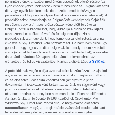
pénzintézetének a fizetési mód érvényességének ellenőrzésére (az
ilyen engedélyezési beküldések nem minősülnek az EnigmaSoft általi
díj- vagy egyéb kérelmeknek, de a fizetési módtól és/vagy a
pénzintézettől függően befolyásolhatják a számlája elérhetőségét). A
próbaidőszakot lemondhatja az EnigmaSoft webhelyének Saját fiók
részében, vagy a 7 napos próbaidőszak vége előtt felvéve az
EnigmaSofttal a kapcsolatot, hogy elkerülje a próbaidőszak lejárta
után azonnal esedékessé váló és feldolgozott díjat. Ha a
próbaidőszak alatt úgy dönt, hogy lemondja az előfizetést, azonnal
elveszíti a SpyHunterhez való hozzáférését. Ha bármilyen okból úgy
gondolja, hogy egy olyan díjat dolgoztak fel, amelyet nem szeretett
volna (ami például rendszeradminisztráció miatt történhet), a vásárlás
dátumától számított 30 napon belül bármikor lemondhatja az
előfizetést, és teljes visszatérítést kaphat a díjért. Lásd
a GYIK-ot
.
A próbaidőszak végén a díjat azonnal előre kiszámlázzuk az ajánlati
anyagokban és a regisztrációs/vásárlási oldalon meghatározott áron
és az előfizetési időszakra vonatkozóan (amelyeket a jelen
dokumentum hivatkozásként tartalmaz; az árak országonként vagy
promóciónként eltérőek lehetnek a vásárlási oldalon található
részletek szerint), amennyiben nem mondta le időben az előfizetést.
Az árak általában félévente
$79.98
kezdődnek (SpyHunter Pro
Windows/SpyHunter Mac rendszerre). A megvásárolt előfizetés
automatikusan megújul
a regisztrációs/vásárlási oldalon található
feltételeknek megfelelően, amelyek automatikus megújítást