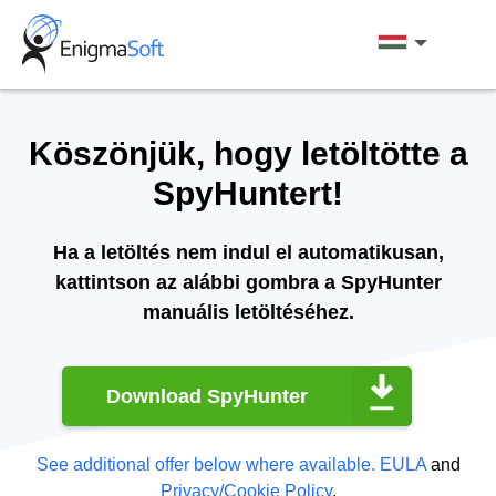
Skip
to
Magyar
content
Köszönjük, hogy letöltötte a
SpyHuntert!
Ha a letöltés nem indul el automatikusan,
kattintson az alábbi gombra a SpyHunter
manuális letöltéséhez.
Download SpyHunter
See additional offer below where available.
EULA
and
Privacy/Cookie Policy
.