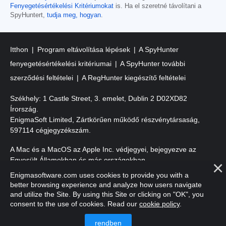
Fenyegetésértékelési Kritériumokat
is. Ha el szeretné távolítani a
SpyHuntert,
tudja meg, hogyan
.
Itthon
Program eltávolítása lépések
A SpyHunter
fenyegetésértékelési kritériumai
A SpyHunter további
szerződési feltételei
A RegHunter kiegészítő feltételei
Székhely: 1 Castle Street, 3. emelet, Dublin 2 D02XD82
Írország.
EnigmaSoft Limited, Zártkörűen működő részvénytársaság,
597114 cégjegyzékszám.
A Mac és a MacOS az Apple Inc. védjegyei, bejegyezve az
Egyesült Államokban és más országokban.
Enigmasoftware.com uses cookies to provide you with a
Szerzői jog 2016-
2026
. EnigmaSoft Ltd. Minden jog fenntartva.
better browsing experience and analyze how users navigate
and utilize the Site. By using this Site or clicking on "OK", you
consent to the use of cookies. Read our
cookie policy
.