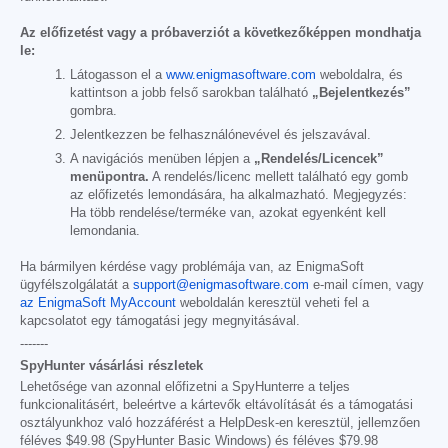
Az előfizetést vagy a próbaverziót a következőképpen mondhatja
le:
Látogasson el a
www.enigmasoftware.com
weboldalra, és
kattintson a jobb felső sarokban található
„Bejelentkezés”
gombra.
Jelentkezzen be felhasználónevével és jelszavával.
A navigációs menüben lépjen a
„Rendelés/Licencek”
menüpontra.
A rendelés/licenc mellett található egy gomb
az előfizetés lemondására, ha alkalmazható. Megjegyzés:
Ha több rendelése/terméke van, azokat egyenként kell
lemondania.
Ha bármilyen kérdése vagy problémája van, az EnigmaSoft
ügyfélszolgálatát a
support@enigmasoftware.com
e-mail címen, vagy
az EnigmaSoft MyAccount
weboldalán keresztül veheti fel a
kapcsolatot egy támogatási jegy megnyitásával.
-------
SpyHunter vásárlási részletek
Lehetősége van azonnal előfizetni a SpyHunterre a teljes
funkcionalitásért, beleértve a kártevők eltávolítását és a támogatási
osztályunkhoz való hozzáférést a HelpDesk-en keresztül, jellemzően
féléves
$49.98
(SpyHunter Basic Windows) és féléves
$79.98