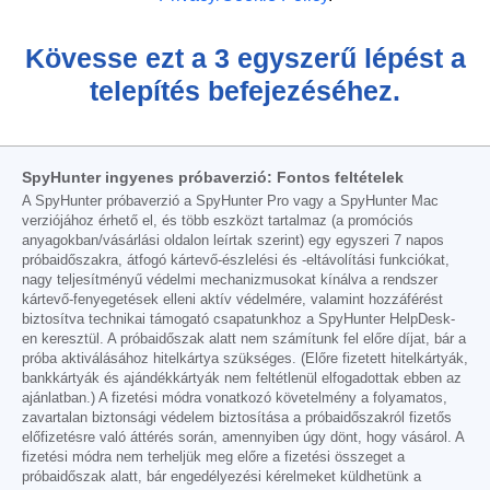
Kövesse ezt a 3 egyszerű lépést a
telepítés befejezéséhez.
SpyHunter ingyenes próbaverzió: Fontos feltételek
A SpyHunter próbaverzió a SpyHunter Pro vagy a SpyHunter Mac
verziójához érhető el, és több eszközt tartalmaz (a promóciós
anyagokban/vásárlási oldalon leírtak szerint) egy egyszeri 7 napos
próbaidőszakra, átfogó kártevő-észlelési és -eltávolítási funkciókat,
nagy teljesítményű védelmi mechanizmusokat kínálva a rendszer
kártevő-fenyegetések elleni aktív védelmére, valamint hozzáférést
biztosítva technikai támogató csapatunkhoz a SpyHunter HelpDesk-
en keresztül. A próbaidőszak alatt nem számítunk fel előre díjat, bár a
próba aktiválásához hitelkártya szükséges. (Előre fizetett hitelkártyák,
bankkártyák és ajándékkártyák nem feltétlenül elfogadottak ebben az
ajánlatban.) A fizetési módra vonatkozó követelmény a folyamatos,
zavartalan biztonsági védelem biztosítása a próbaidőszakról fizetős
előfizetésre való áttérés során, amennyiben úgy dönt, hogy vásárol. A
fizetési módra nem terheljük meg előre a fizetési összeget a
próbaidőszak alatt, bár engedélyezési kérelmeket küldhetünk a