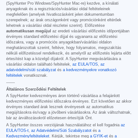
(SpyHunter Pro Windows/SpyHunter Mac-re) kezdve, a kínálati
anyagoknak és a regisztrációs/vásárlási oldal feltételeinek
megfelelően (amelyek hivatkozásként jelen dokumentumban
szerepelnek; az árak országonként vagy promóciónként eltérőek
lehetnek a vásárlási oldal részletei szerint). Előfizetése
automatikusan megújul
az eredeti vásárlási előfizetés időpontjában
érvényes standard előfizetési díjjal és ugyanarra az előfizetési
időszakra, vagy a promóciós anyagokban/vásárlási oldalon
meghatározottak szerint, feltéve, hogy folyamatos, megszakítás
nélküli előfizetéssel rendelkezik, és amelyről az előfizetés lejárta előtt
értesítést kap a közelgő díjakról. A SpyHunter megvásárlására a
vásárlási oldalon található feltételek,
az EULA/TOS
,
az
adatvédelmi/süti szabályzat
és
a kedvezményekre vonatkozó
feltételek
vonatkoznak.
-------
Általános Szerződési Feltételek
A SpyHunter kedvezményes áron történő vásárlása a felajánlott
kedvezményes előfizetési időszakra érvényes. Ezt követően az akkor
érvényes standard árak lesznek érvényesek az automatikus
megújításokra és/vagy a jövőbeni vásárlásokra. Az árak változhatnak,
bár az árváltozásokról előzetesen értesítjük Önt.
A SpyHunter összes verziójának használatához el kell fogadnia
az
EULA/TOS-t
,
az Adatvédelmi/Süti Szabályzatot
és
a
Kedvezményfeltételeket
. Kérjük, tekintse meg
a GYIK-et
és
a