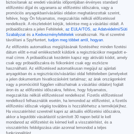
biztosítanak az eredeti vásárlás időpontjában érvényes standard
előfizetési díjjal és ugyanarra az előfizetési időszakra, vagy a
promóciós anyagokban/vásárlási oldalon meghatározottak szerint,
feltéve, hogy Ön folyamatos, megszakítás nélküli előfizetéssel
rendelkezik. A részletekért kérjük, tekintse meg a vásárlási oldalt. A
próbaidőszakra a jelen Feltételek,
az EULA/TOS
,
az Adatvédelmi/Süti
Szabályzat
és
a Kedvezményfeltételek
vonatkoznak. Ha el szeretné
távolítani a SpyHuntert,
tudjon meg többet arról, hogyan
.
Az előfizetés automatikus megújításának fizetéséhez minden fizetési
dátum előtt e-mail emlékeztetőt küldünk a regisztrációkor megadott e-
mail címre. A próbaidőszak kezdetén kapsz egy aktiváló kódot, amely
csak egy próbaidőszakra és fiókonként csak egy eszközre
használható. Az előfizetésed automatikusan megújul az ajánlati
anyagokban és a regisztrációs/vásárlási oldal feltételeiben (amelyeket
a jelen dokumentum hivatkozásként tartalmaz; az árak országonként
vagy a promóciótól függően változhatnak a vásárlási oldalon) foglalt
áron és az előfizetési időszakra, feltéve, hogy folyamatos,
megszakítás nélküli előfizetéssel rendelkezel. Fizetős előfizetéssel
rendelkező felhasználók esetén, ha lemondod az előfizetést, a fizetős
előfizetési időszak végéig továbbra is hozzáférhetsz a termék(ek)hez.
Ha visszatérítést szeretnél kapni az aktuális előfizetési időszakra,
akkor a legutóbbi vásárlástól számított 30 napon belül le kell
mondanod az előfizetést és kérned kell a visszatérítést, és a
visszatérítés feldolgozása után azonnal lemondod a teljes
funkcionalitást.