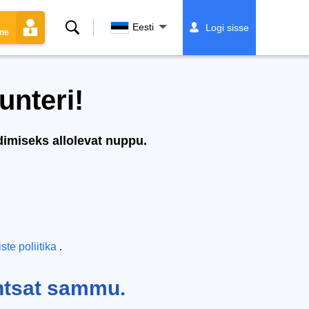
Otsing
Eesti
Logi sisse
ine
unteri!
adimiseks allolevat nuppu.
ste poliitika
.
ihtsat sammu.