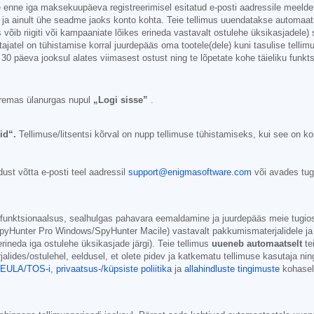
ne iga maksekuupäeva registreerimisel esitatud e-posti aadressile meeldetul
 ja ainult ühe seadme jaoks konto kohta. Teie tellimus uuendatakse automaats
võib riigiti või kampaaniate lõikes erineda vastavalt ostulehe üksikasjadele) s
ajatel on tühistamise korral juurdepääs oma tootele(dele) kuni tasulise tellim
 30 päeva jooksul alates viimasest ostust ning te lõpetate kohe täieliku funk
remas ülanurgas nupul
„Logi sisse”
.
id“.
Tellimuse/litsentsi kõrval on nupp tellimuse tühistamiseks, kui see on ko
ust võtta e-posti teel aadressil
support@enigmasoftware.com
või avades tug
ik funktsionaalsus, sealhulgas pahavara eemaldamine ja juurdepääs meie tugi
yHunter Pro Windows/SpyHunter Macile) vastavalt pakkumismaterjalidele ja r
erineda iga ostulehe üksikasjade järgi). Teie tellimus
uueneb automaatselt
te
alides/ostulehel, eeldusel, et olete pidev ja katkematu tellimuse kasutaja ni
EULA/TOS-i
,
privaatsus-/küpsiste poliitika
ja
allahindluste tingimuste
kohasel