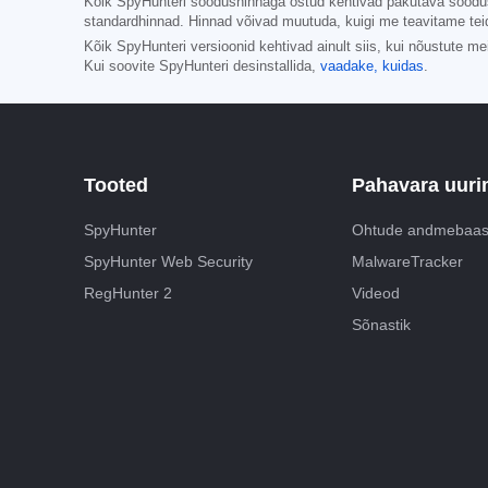
Kõik SpyHunteri soodushinnaga ostud kehtivad pakutava soodushi
standardhinnad. Hinnad võivad muutuda, kuigi me teavitame tei
Kõik SpyHunteri versioonid kehtivad ainult siis, kui nõustute m
Kui soovite SpyHunteri desinstallida,
vaadake, kuidas
.
Tooted
Pahavara uuri
SpyHunter
Ohtude andmebaa
SpyHunter Web Security
MalwareTracker
RegHunter 2
Videod
Sõnastik