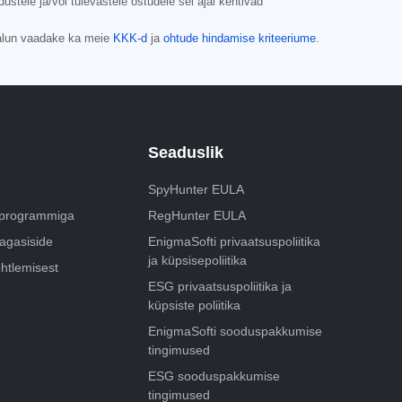
tele ja/või tulevastele ostudele sel ajal kehtivad
alun vaadake ka meie
KKK-d
ja
ohtude hindamise kriteeriume
.
Seaduslik
SpyHunter EULA
usprogrammiga
RegHunter EULA
tagasiside
EnigmaSofti privaatsuspoliitika
ja küpsisepoliitika
htlemisest
ESG privaatsuspoliitika ja
küpsiste poliitika
EnigmaSofti sooduspakkumise
tingimused
ESG sooduspakkumise
tingimused