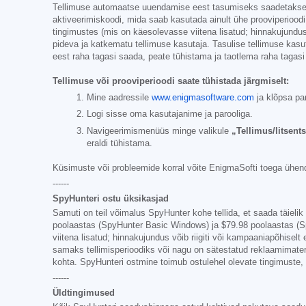
Tellimuse automaatse uuendamise eest tasumiseks saadetakse en
aktiveerimiskoodi, mida saab kasutada ainult ühe prooviperioodi
tingimustes (mis on käesolevasse viitena lisatud; hinnakujundus 
pideva ja katkematu tellimuse kasutaja. Tasulise tellimuse kasut
eest raha tagasi saada, peate tühistama ja taotlema raha tagasi
Tellimuse või prooviperioodi saate tühistada järgmiselt:
Mine aadressile
www.enigmasoftware.com
ja klõpsa pa
Logi sisse oma kasutajanime ja parooliga.
Navigeerimismenüüs minge valikule
„Tellimus/litsents
eraldi tühistama.
Küsimuste või probleemide korral võite EnigmaSofti toega ühend
------
SpyHunteri ostu üksikasjad
Samuti on teil võimalus SpyHunter kohe tellida, et saada täiel
poolaastas (SpyHunter Basic Windows) ja
$79.98
poolaastas (Sp
viitena lisatud; hinnakujundus võib riigiti või kampaaniapõhiselt 
samaks tellimisperioodiks või nagu on sätestatud reklaamimaterj
kohta. SpyHunteri ostmine toimub ostulehel olevate tingimuste,
------
Üldtingimused