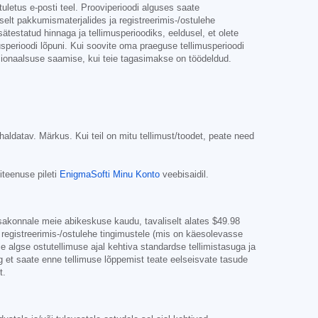
etus e-posti teel. Prooviperioodi alguses saate
elt pakkumismaterjalides ja registreerimis-/ostulehe
ätestatud hinnaga ja tellimusperioodiks, eeldusel, et olete
usperioodi lõpuni. Kui soovite oma praeguse tellimusperioodi
tsionaalsuse saamise, kui teie tagasimakse on töödeldud.
haldatav. Märkus. Kui teil on mitu tellimust/toodet, peate need
iteenuse pileti
EnigmaSofti Minu Konto
veebisaidil.
osakonnale meie abikeskuse kaudu, tavaliselt alates
$49.98
egistreerimis-/ostulehe tingimustele (mis on käesolevasse
ie algse ostutellimuse ajal kehtiva standardse tellimistasuga ja
ng et saate enne tellimuse lõppemist teate eelseisvate tasude
t.