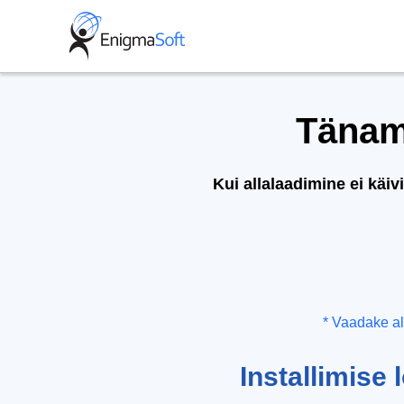
Skip
to
content
Täname
Kui allalaadimine ei käiv
* Vaadake al
Installimise 