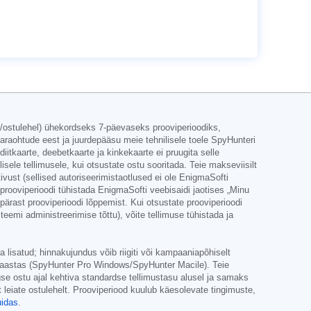
s/ostulehel) ühekordseks 7-päevaseks prooviperioodiks,
raohtude eest ja juurdepääsu meie tehnilisele toele SpyHunteri
iitkaarte, deebetkaarte ja kinkekaarte ei pruugita selle
sele tellimusele, kui otsustate ostu sooritada. Teie makseviisilt
tivust (sellised autoriseerimistaotlused ei ole EnigmaSofti
prooviperioodi tühistada EnigmaSofti veebisaidi jaotises „Minu
ärast prooviperioodi lõppemist. Kui otsustate prooviperioodi
eemi administreerimise tõttu), võite tellimuse tühistada ja
 lisatud; hinnakujundus võib riigiti või kampaaniapõhiselt
aastas (SpyHunter Pro Windows/SpyHunter Macile). Teie
se ostu ajal kehtiva standardse tellimustasu alusel ja samaks
t leiate ostulehelt. Prooviperiood kuulub käesolevate tingimuste,
uidas
.