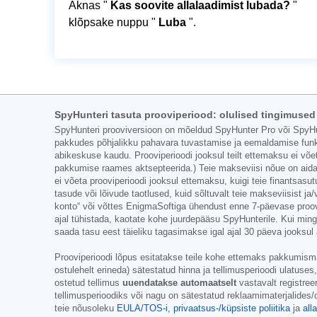
Aknas "
Kas soovite allalaadimist lubada?
"
klõpsake nuppu "
Luba
".
SpyHunteri tasuta prooviperiood: olulised tingimused
SpyHunteri prooviversioon on mõeldud SpyHunter Pro või SpyHun
pakkudes põhjalikku pahavara tuvastamise ja eemaldamise funkts
abikeskuse kaudu. Prooviperioodi jooksul teilt ettemaksu ei võeta
pakkumise raames aktsepteerida.) Teie makseviisi nõue on aidata 
ei võeta prooviperioodi jooksul ettemaksu, kuigi teie finantsasut
tasude või lõivude taotlused, kuid sõltuvalt teie makseviisist 
konto“ või võttes EnigmaSoftiga ühendust enne 7-päevase proovip
ajal tühistada, kaotate kohe juurdepääsu SpyHunterile. Kui mingi
saada tasu eest täieliku tagasimakse igal ajal 30 päeva jooks
Prooviperioodi lõpus esitatakse teile kohe ettemaks pakkumismate
ostulehelt erineda) sätestatud hinna ja tellimusperioodi ulatuses,
ostetud tellimus
uuendatakse automaatselt
vastavalt registree
tellimusperioodiks või nagu on sätestatud reklaamimaterjalides/o
teie nõusoleku
EULA/TOS-i,
privaatsus-/küpsiste poliitika
ja
all