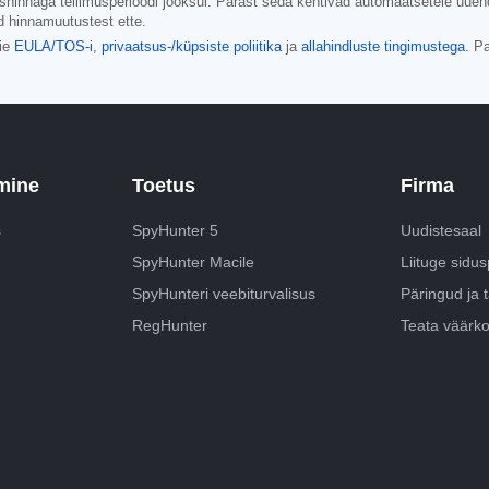
nnaga tellimusperioodi jooksul. Pärast seda kehtivad automaatsetele uuendus
d hinnamuutustest ette.
eie
EULA/TOS-i
,
privaatsus-/küpsiste poliitika
ja
allahindluste tingimustega
. P
mine
Toetus
Firma
s
SpyHunter 5
Uudistesaal
SpyHunter Macile
Liituge sid
SpyHunteri veebiturvalisus
Päringud ja 
RegHunter
Teata väärko