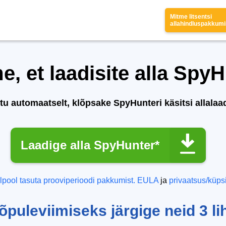
Mitme litsentsi
allahindluspakkum
, et laadisite alla SpyH
itu automaatselt, klõpsake SpyHunteri käsitsi allala
Laadige alla SpyHunter*
lpool tasuta prooviperioodi pakkumist.
EULA
ja
privaatsus/küpsi
lõpuleviimiseks järgige neid 3 l