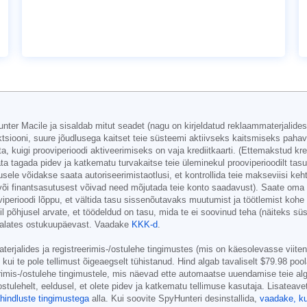
ter Macile ja sisaldab mitut seadet (nagu on kirjeldatud reklaammaterjalide
iooni, suure jõudlusega kaitset teie süsteemi aktiivseks kaitsmiseks pahava
, kuigi prooviperioodi aktiveerimiseks on vaja krediitkaarti. (Ettemakstud kred
tagada pidev ja katkematu turvakaitse teie üleminekul prooviperioodilt tasuli
usele võidakse saata autoriseerimistaotlusi, et kontrollida teie makseviisi keh
ja/või finantsasutusest võivad need mõjutada teie konto saadavust). Saate oma 
erioodi lõppu, et vältida tasu sissenõutavaks muutumist ja töötlemist kohe p
l põhjusel arvate, et töödeldud on tasu, mida te ei soovinud teha (näiteks süst
ul alates ostukuupäevast. Vaadake
KKK-d
.
rjalides ja registreerimis-/ostulehe tingimustes (mis on käesolevasse viitena
 kui te pole tellimust õigeaegselt tühistanud. Hind algab tavaliselt
$79.98
pool
rimis-/ostulehe tingimustele, mis näevad ette automaatse uuendamise teie alg
stulehelt, eeldusel, et olete pidev ja katkematu tellimuse kasutaja. Lisateave
ahindluste tingimustega
alla. Kui soovite SpyHunteri desinstallida,
vaadake, k