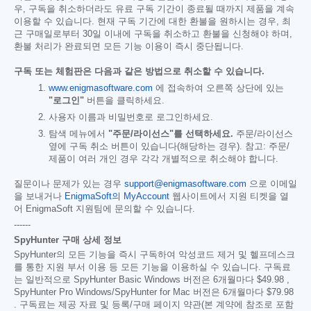
우, 구독을 취소하더라도 유료 구독 기간이 종료될 때까지 제품을 계속
이용할 수 있습니다. 현재 구독 기간에 대한 환불을 원하시는 경우, 최
근 구매일로부터 30일 이내에 구독을 취소하고 환불을 신청해야 하며,
환불 처리가 완료되면 모든 기능 이용이 즉시 중단됩니다.
구독 또는 체험판은 다음과 같은 방법으로 취소할 수 있습니다.
www.enigmasoftware.com
에 접속하여 오른쪽 상단에 있는
"로그인"
버튼을 클릭하세요.
사용자 이름과 비밀번호로 로그인하세요.
탐색 메뉴에서
"주문/라이선스"를 선택하세요.
주문/라이선스
옆에 구독 취소 버튼이 있습니다(해당하는 경우). 참고: 주문/
제품이 여러 개인 경우 각각 개별적으로 취소해야 합니다.
질문이나 문제가 있는 경우
support@enigmasoftware.com
으로 이메일
을 보내거나
EnigmaSoft의 MyAccount
웹사이트에서 지원 티켓을 열
어 EnigmaSoft 지원팀에 문의할 수 있습니다.
------
SpyHunter 구매 상세 정보
SpyHunter의 모든 기능을 즉시 구독하여 악성코드 제거 및 헬프데스크
를 통한 지원 부서 이용 등 모든 기능을 이용하실 수 있습니다. 구독료
는 일반적으로 SpyHunter Basic Windows 버전은 6개월마다
$49.98
,
SpyHunter Pro Windows/SpyHunter for Mac 버전은 6개월마다
$79.98
. 구독료는 제공 자료 및 등록/구매 페이지 약관(본 계약에 참조로 포함