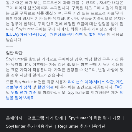
됨, 가격은 국가 또는 프로모션에 따라 다를 수 있으며, 자세한 내용은
구매 페이지 참조)에 따라 부과됩니다. 구독은 최초 구매 시점에 적용되
는 표준 구독료로
자동 갱신
되며, 구독 기간 또는 프로모션 자료/구매
페이지에 명시된 기간 동안 유지됩니다. 단, 구독을 지속적으로 유지하
는 경우에 한하며, 구독 만료 전에 예정된 요금에 대한 알림을 받게 됩
니다. SpyHunter 구매는 구매 페이지, 최종 사용자 라이선스 계약
(EULA)/이용 약관(TOS)
,
개인정보/쿠키 정책
및
할인 약관
의 적용을
받습니다.
------
일반 약관
SpyHunter를 할인된 가격으로 구매하신 경우, 해당 할인 구독 기간 동
안 유효합니다. 이후에는 자동 갱신 및/또는 향후 구매 시 당시 적용되
는 표준 가격이 적용됩니다. 가격은 변경될 수 있으며, 변경 사항이 있
을 경우 사전에 알려드리겠습니다.
모든 SpyHunter 버전은 최종 사용자
라이선스 계약/서비스 약관
,
개인
정보/쿠키 정책
및
할인 약관
에 동의하는 조건으로 제공됩니다.
FAQ
및
위협 평가 기준
도 참조하십시오. SpyHunter를 제거하려면 제거
방
법을 알아보세요
.
홈페이지
프로그램 제거 단계
SpyHunter의 위협 평가 기준
SpyHunter 추가 이용약관
RegHunter 추가 이용약관