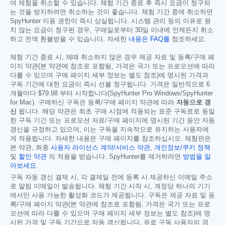
여 체험을 취소할 수 있습니다. 체험 기간 종료 후 즉시 요금이 청구되
는 것을 방지하려면 취소하는 것이 좋습니다. 체험 기간 중에 취소하면
SpyHunter 이용 권한이 즉시 상실됩니다. 시스템 관리 등의 이유로 원
치 않는 요금이 청구된 경우, 구매일로부터 30일 이내에 언제든지 취소
하고 전액 환불받을 수 있습니다. 자세한
내용은 FAQ를
참조하세요.
체험 기간 종료 시, 제때 취소하지 않은 경우 제공 자료 및 등록/구매 페
이지 약관(본 약관에 참조로 포함됨, 가격은 국가 또는 프로모션에 따라
다를 수 있으며 구매 페이지 세부 정보는 별도 참조)에 명시된 가격과
구독 기간에 대한 요금이 즉시 선불 청구됩니다. 가격은 일반적으로 6
개월마다
$79.98
부터 시작합니다(SpyHunter Pro Windows/SpyHunter
for Mac). 구매하신 구독은 등록/구매 페이지 약관에 따라
자동으로 갱
신
됩니다. 해당 약관은 최초 구매 시점에 적용되는 표준 구독료로 동일
한 구독 기간 또는 프로모션 자료/구매 페이지에 명시된 기간 동안 자동
갱신을 규정하고 있으며, 이는 구독을 지속적으로 유지하는 사용자에
게 적용됩니다. 자세한 내용은 구매 페이지를 참조하십시오. 체험판은
본 약관, 최종
사용자 라이선스 계약/서비스 약관
,
개인정보/쿠키 정책
및
할인 약관
의 적용을 받습니다. SpyHunter를 제거하려면
방법을 알
아보세요
.
구독 자동 갱신 결제 시, 각 결제일 전에 등록 시 제공하신 이메일 주소
로 알림 이메일이 발송됩니다. 체험 기간 시작 시, 계정당 하나의 기기
에서만 사용 가능한 활성화 코드가 제공됩니다. 구독은 제공 자료 및 등
록/구매 페이지 약관(본 약관에 참조로 포함됨, 가격은 국가 또는 프로
모션에 따라 다를 수 있으며 구매 페이지 세부 정보는 별도 참조)에 명
시된 가격 및 구독 기간으로 자동 갱신됩니다. 유료 구독 사용자의 경