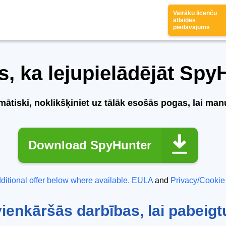
Vairāku licenču
atlaides
piedāvājums
s, ka lejupielādējāt Spy
ātiski, noklikšķiniet uz tālāk esošās pogas, lai man
Download SpyHunter
ditional offer below where available.
EULA
and
Privacy/Cookie
 vienkāršās darbības, lai pabeigt