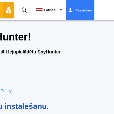
Meklēt
Latviešu
Pieslēgties
Hunter!
uāli lejupielādētu SpyHunter.
 Policy
.
u instalēšanu.