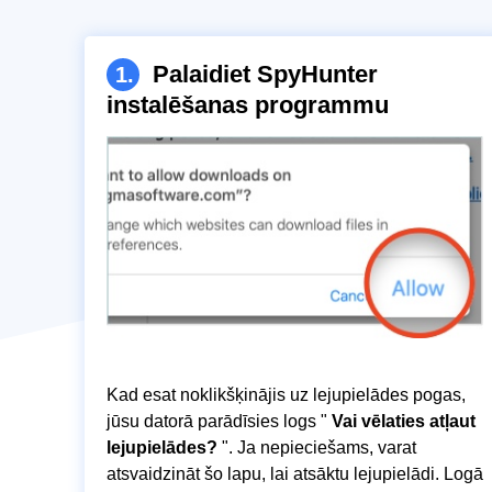
Palaidiet SpyHunter
1.
instalēšanas programmu
Kad esat noklikšķinājis uz lejupielādes pogas,
jūsu datorā parādīsies logs "
Vai vēlaties atļaut
lejupielādes?
". Ja nepieciešams, varat
atsvaidzināt šo lapu, lai atsāktu lejupielādi. Logā