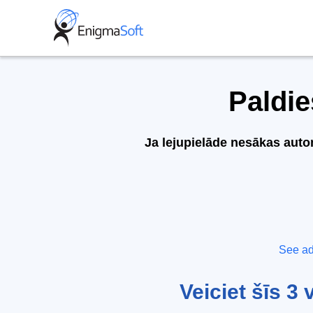
Skip
to
content
Paldie
Ja lejupielāde nesākas autom
See ad
Veiciet šīs 3