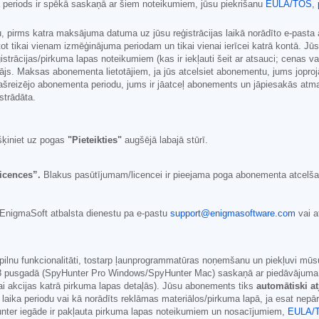
ma periods ir spēkā saskaņā ar šiem noteikumiem, jūsu piekrišanu
EULA/TOS
,
pirms katra maksājuma datuma uz jūsu reģistrācijas laikā norādīto e-pasta 
ot tikai vienam izmēģinājuma periodam un tikai vienai ierīcei katrā kontā. J
rācijas/pirkuma lapas noteikumiem (kas ir iekļauti šeit ar atsauci; cenas var 
otājs. Maksas abonementa lietotājiem, ja jūs atcelsiet abonementu, jums jop
reizējo abonementa periodu, jums ir jāatceļ abonements un jāpiesakās atmak
strādāta.
šķiniet uz pogas
"Pieteikties"
augšējā labajā stūrī.
icences”.
Blakus pasūtījumam/licencei ir pieejama poga abonementa atcelšana
r EnigmaSoft atbalsta dienestu pa e-pastu
support@enigmasoftware.com
vai a
pilnu funkcionalitāti, tostarp ļaunprogrammatūras noņemšanu un piekļuvi mūsu
8
pusgadā (SpyHunter Pro Windows/SpyHunter Mac) saskaņā ar piedāvājuma mat
s vai akcijas katrā pirkuma lapas detaļās). Jūsu abonements tiks
automātiski a
laika periodu vai kā norādīts reklāmas materiālos/pirkuma lapā, ja esat nep
er iegāde ir pakļauta pirkuma lapas noteikumiem un nosacījumiem,
EULA/