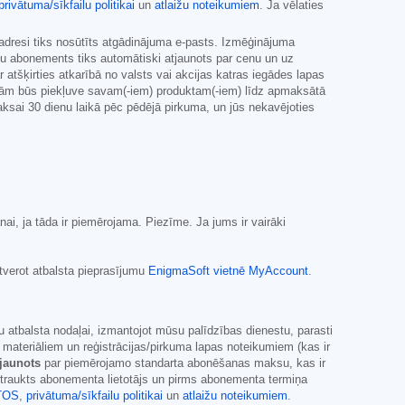
privātuma/sīkfailu politikai
un
atlaižu noteikumiem
. Ja vēlaties
adresi tiks nosūtīts atgādinājuma e-pasts. Izmēģinājuma
ūsu abonements tiks automātiski atjaunots par cenu un uz
atšķirties atkarībā no valsts vai akcijas katras iegādes lapas
rojām būs piekļuve savam(-iem) produktam(-iem) līdz apmaksātā
sai 30 dienu laikā pēc pēdējā pirkuma, un jūs nekavējoties
i, ja tāda ir piemērojama. Piezīme. Ja jums ir vairāki
tverot atbalsta pieprasījumu
EnigmaSoft vietnē MyAccount
.
 atbalsta nodaļai, izmantojot mūsu palīdzības dienestu, parasti
eriāliem un reģistrācijas/pirkuma lapas noteikumiem (kas ir
tjaunots
par piemērojamo standarta abonēšanas maksu, kas ir
ārtraukts abonementa lietotājs un pirms abonementa termiņa
TOS
,
privātuma/sīkfailu politikai
un
atlaižu noteikumiem
.