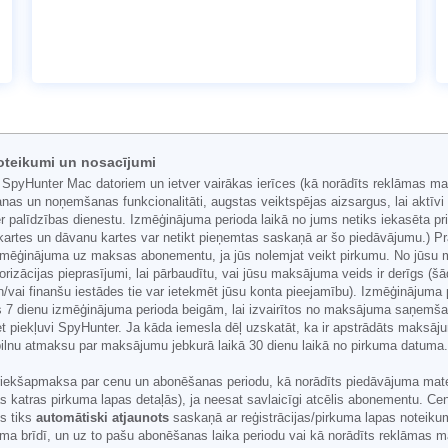
oteikumi un nosacījumi
 SpyHunter Mac datoriem un ietver vairākas ierīces (kā norādīts reklāmas ma
nas un noņemšanas funkcionalitāti, augstas veiktspējas aizsargus, lai aktīv
 palīdzības dienestu. Izmēģinājuma perioda laikā no jums netiks iekasēta pr
artes un dāvanu kartes var netikt pieņemtas saskaņā ar šo piedāvājumu.) Pra
 izmēģinājuma uz maksas abonementu, ja jūs nolemjat veikt pirkumu. No jūsu
torizācijas pieprasījumi, lai pārbaudītu, vai jūsu maksājuma veids ir derīgs (
ai finanšu iestādes tie var ietekmēt jūsu konta pieejamību). Izmēģinājuma p
 7 dienu izmēģinājuma perioda beigām, lai izvairītos no maksājuma saņemša
et piekļuvi SpyHunter. Ja kāda iemesla dēļ uzskatāt, ka ir apstrādāts maksāj
 pilnu atmaksu par maksājumu jebkurā laikā 30 dienu laikā no pirkuma datuma
iekšapmaksa par cenu un abonēšanas periodu, kā norādīts piedāvājuma materiā
ijas katras pirkuma lapas detaļās), ja neesat savlaicīgi atcēlis abonementu. C
s tiks
automātiski atjaunots
saskaņā ar reģistrācijas/pirkuma lapas noteik
ma brīdī, un uz to pašu abonēšanas laika periodu vai kā norādīts reklāmas m