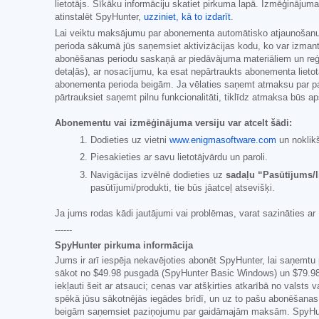
lietotājs. Sīkāku informāciju skatiet pirkuma lapā. Izmēģināju
atinstalēt SpyHunter,
uzziniet, kā to izdarīt
.
Lai veiktu maksājumu par abonementa automātisko atjaunošanu, 
perioda sākumā jūs saņemsiet aktivizācijas kodu, ko var izmant
abonēšanas periodu saskaņā ar piedāvājuma materiāliem un reģist
detaļās), ar nosacījumu, ka esat nepārtraukts abonementa liet
abonementa perioda beigām. Ja vēlaties saņemt atmaksu par paš
pārtrauksiet saņemt pilnu funkcionalitāti, tiklīdz atmaksa būs ap
Abonementu vai izmēģinājuma versiju var atcelt šādi:
Dodieties uz vietni
www.enigmasoftware.com
un noklik
Piesakieties ar savu lietotājvārdu un paroli.
Navigācijas izvēlnē dodieties uz
sadaļu “Pasūtījums/l
pasūtījumi/produkti, tie būs jāatceļ atsevišķi.
Ja jums rodas kādi jautājumi vai problēmas, varat sazināties a
------
SpyHunter pirkuma informācija
Jums ir arī iespēja nekavējoties abonēt SpyHunter, lai saņemtu 
sākot no
$49.98
pusgadā (SpyHunter Basic Windows) un
$79.9
iekļauti šeit ar atsauci; cenas var atšķirties atkarībā no valst
spēkā jūsu sākotnējās iegādes brīdī, un uz to pašu abonēšanas 
beigām saņemsiet paziņojumu par gaidāmajām maksām. SpyHunt