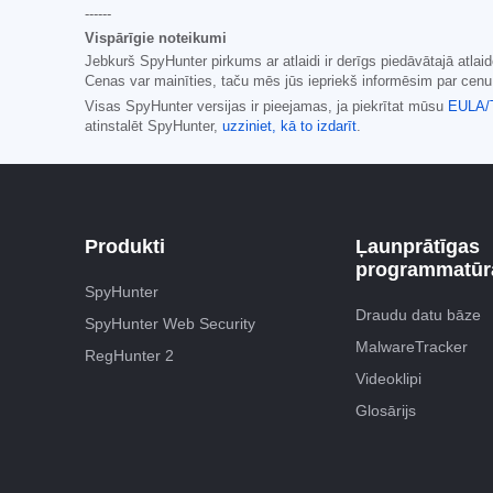
------
Vispārīgie noteikumi
Jebkurš SpyHunter pirkums ar atlaidi ir derīgs piedāvātajā atl
Cenas var mainīties, taču mēs jūs iepriekš informēsim par cen
Visas SpyHunter versijas ir pieejamas, ja piekrītat mūsu
EULA/
atinstalēt SpyHunter,
uzziniet, kā to izdarīt
.
Produkti
Ļaunprātīgas
programmatūra
SpyHunter
Draudu datu bāze
SpyHunter Web Security
MalwareTracker
RegHunter 2
Videoklipi
Glosārijs