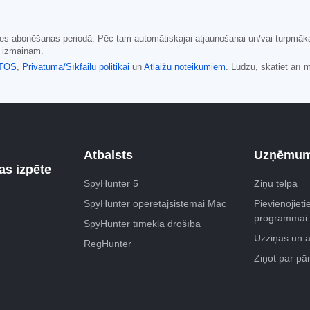
aides abonēšanas periodā. Pēc tam automātiskajai atjaunošanai un/vai turpmā
u izmaiņām.
TOS
,
Privātuma/Sīkfailu politikai
un
Atlaižu noteikumiem
. Lūdzu, skatiet arī
Atbalsts
Uzņēmu
s izpēte
SpyHunter 5
Ziņu telpa
SpyHunter operētājsistēmai Mac
Pievienojietie
programmai
SpyHunter tīmekļa drošība
Uzziņas un 
RegHunter
Ziņot par p