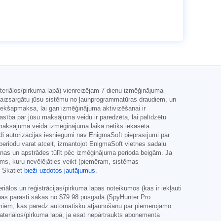
teriālos/pirkuma lapā) vienreizējam 7 dienu izmēģinājuma
i aizsargātu jūsu sistēmu no ļaunprogrammatūras draudiem, un
iekšapmaksa, lai gan izmēģinājuma aktivizēšanai ir
sība par jūsu maksājuma veidu ir paredzēta, lai palīdzētu
 maksājuma veida izmēģinājuma laikā netiks iekasēta
šādi autorizācijas iesniegumi nav EnigmaSoft pieprasījumi par
eriodu varat atcelt, izmantojot EnigmaSoft vietnes sadaļu
nas un apstrādes tūlīt pēc izmēģinājuma perioda beigām. Ja
ums, kuru nevēlējāties veikt (piemēram, sistēmas
. Skatiet
bieži uzdotos jautājumus
.
los un reģistrācijas/pirkuma lapas noteikumos (kas ir iekļauti
enas parasti sākas no
$79.98
pusgadā (SpyHunter Pro
umiem, kas paredz automātisku atjaunošanu par piemērojamo
ateriālos/pirkuma lapā, ja esat nepārtraukts abonementa