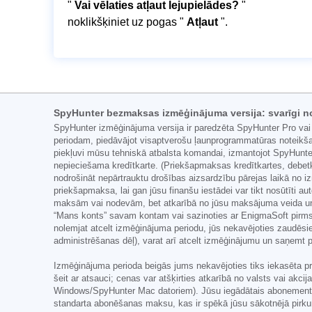
"
Vai vēlaties atļaut lejupielādes?
"
noklikšķiniet uz pogas "
Atļaut
".
SpyHunter bezmaksas izmēģinājuma versija: svarīgi n
SpyHunter izmēģinājuma versija ir paredzēta SpyHunter Pro vai
periodam, piedāvājot visaptverošu ļaunprogrammatūras noteikša
piekļuvi mūsu tehniskā atbalsta komandai, izmantojot SpyHunter
nepieciešama kredītkarte. (Priekšapmaksas kredītkartes, debetk
nodrošināt nepārtrauktu drošības aizsardzību pārejas laikā no
priekšapmaksa, lai gan jūsu finanšu iestādei var tikt nosūtīti au
maksām vai nodevām, bet atkarībā no jūsu maksājuma veida un/v
“Mans konts” savam kontam vai sazinoties ar EnigmaSoft pirms
nolemjat atcelt izmēģinājuma periodu, jūs nekavējoties zaudēsi
administrēšanas dēļ), varat arī atcelt izmēģinājumu un saņemt
Izmēģinājuma perioda beigās jums nekavējoties tiks iekasēta pr
šeit ar atsauci; cenas var atšķirties atkarībā no valsts vai akc
Windows/SpyHunter Mac datoriem). Jūsu iegādātais abonement
standarta abonēšanas maksu, kas ir spēkā jūsu sākotnējā pirku