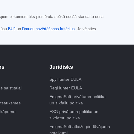
kajiem pirkumiem tiks piemērota spēkā esošā standarta cena.
 mūsu
BUJ
un
Draudu novērtēšanas kritērijus
. Ja vēlaties
ms
Juridisks
SpyHunter EULA
s saistītajai
RegHunter EULA
EnigmaSoft privātuma politika
atsauksmes
un sīkfailu politika
ārkāpumu
ESG privātuma politika un
sīkdatņu politika
EnigmaSoft atlaižu piedāvājuma
noteikumi