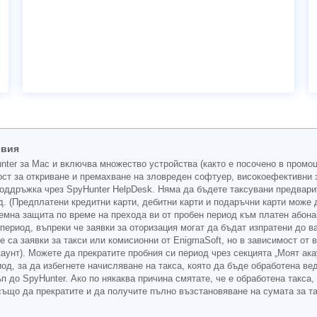
овия
unter за Mac и включва множество устройства (както е посочено в промо
ст за откриване и премахване на зловреден софтуер, високоефективни з
оддръжка чрез SpyHunter HelpDesk. Няма да бъдете таксувани предварит
. (Предплатени кредитни карти, дебитни карти и подаръчни карти може 
емна защита по време на прехода ви от пробен период към платен абона
период, въпреки че заявки за оторизация могат да бъдат изпратени до 
не са заявки за такси или комисионни от EnigmaSoft, но в зависимост о
каунт). Можете да прекратите пробния си период чрез секцията „Моят ака
од, за да избегнете начисляване на такса, която да бъде обработена ве
п до SpyHunter. Ако по някаква причина смятате, че е обработена такса,
ъщо да прекратите и да получите пълно възстановяване на сумата за так