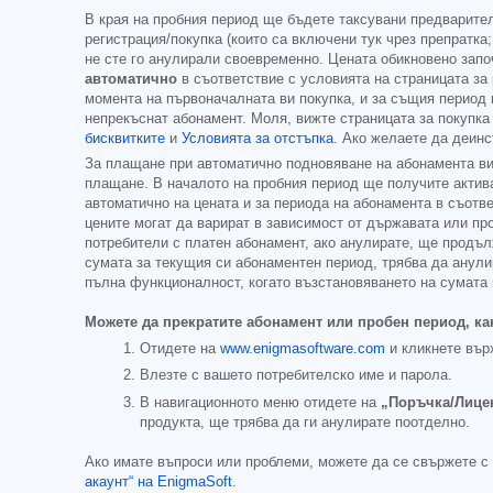
В края на пробния период ще бъдете таксувани предварител
регистрация/покупка (които са включени тук чрез препратка
не сте го анулирали своевременно. Цената обикновено зап
автоматично
в съответствие с условията на страницата за
момента на първоначалната ви покупка, и за същия период 
непрекъснат абонамент. Моля, вижте страницата за покупка
бисквитките
и
Условията за отстъпка
. Ако желаете да деин
За плащане при автоматично подновяване на абонамента ви,
плащане. В началото на пробния период ще получите актива
автоматично на цената и за периода на абонамента в съотве
цените могат да варират в зависимост от държавата или про
потребители с платен абонамент, ако анулирате, ще продъл
сумата за текущия си абонаментен период, трябва да анули
пълна функционалност, когато възстановяването на сумата 
Можете да прекратите абонамент или пробен период, ка
Отидете на
www.enigmasoftware.com
и кликнете вър
Влезте с вашето потребителско име и парола.
В навигационното меню отидете на
„Поръчка/Лице
продукта, ще трябва да ги анулирате поотделно.
Ако имате въпроси или проблеми, можете да се свържете с
акаунт“ на EnigmaSoft
.