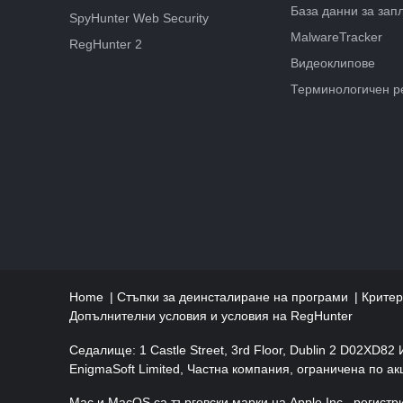
База данни за зап
SpyHunter Web Security
MalwareTracker
RegHunter 2
Видеоклипове
Терминологичен р
Home
Стъпки за деинсталиране на програми
Критер
Допълнителни условия и условия на RegHunter
Седалище: 1 Castle Street, 3rd Floor, Dublin 2 D02XD82
EnigmaSoft Limited, Частна компания, ограничена по а
Mac и MacOS са търговски марки на Apple Inc., регистр