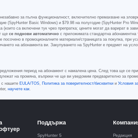
 незабавно за пълна функционалност, включително премахване на зловр
дие (SpyHunter Basic Windows) и
$79.98
на полугодие (SpyHunter Pro Win
а (които са включени тук чрез препратка; цените могат да варират в за
нт ще
се поднови автоматично
с приложимата стандартна абонаментна т
 е посочено в промоционалните материали/страницата за покупка, при ус
ичането на абонамента ви. Закупуването на SpyHunter е предмет на усло
предложения период на абонамент с намалена цена. След това ще се при
длежат на промяна, въпреки че ще ви уведомим предварително за проме
е с нашите
EULA/TOS
,
Политика за поверителност/бисквитки
и
Условия з
ter,
научете как
.
а
Поддържа
Компани
софтуер
SpyHunter 5
Редакция