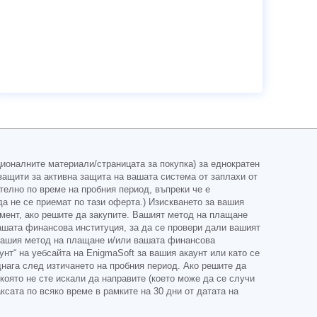
ционалните материали/страницата за покупка) за еднократен
ащити за активна защита на вашата система от заплахи от
елно по време на пробния период, въпреки че е
да не се приемат по тази оферта.) Изискването за вашия
мент, ако решите да закупите. Вашият метод на плащане
вашата финансова институция, за да се провери дали вашият
т вашия метод на плащане и/или вашата финансова
унт“ на уебсайта на EnigmaSoft за вашия акаунт или като се
днага след изтичането на пробния период. Ако решите да
 която не сте искали да направите (което може да се случи
сата по всяко време в рамките на 30 дни от датата на