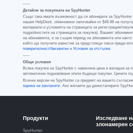
------
Детайли за покупката на SpyHunter
Също така имате възможност да се абонирате за SpyHunter
нашия HelpDesk, обикновено започвайки от
$49.98
на полуго
материали и условията на страницата за регистрация/покупк
подробностите на страницата за покупка). Вашият абонаме
на абонамента, и за същия период на абонамента или както
който ще получите известие за предстоящи такси преди изт
поверителност/бисквитки
и
Условия за отстъпки
.
------
Общи условия
Всяка покупка на SpyHunter с намалена цена е валидна за 
автоматично подновяване и/или бъдещи покупки. Цените по
Всички версии на SpyHunter са предмет на вашето съгласи
оценка на заплахите
. Ако желаете да деинсталирате SpyHun
Продукти
Изследване н
злонамерен 
SpyHunter