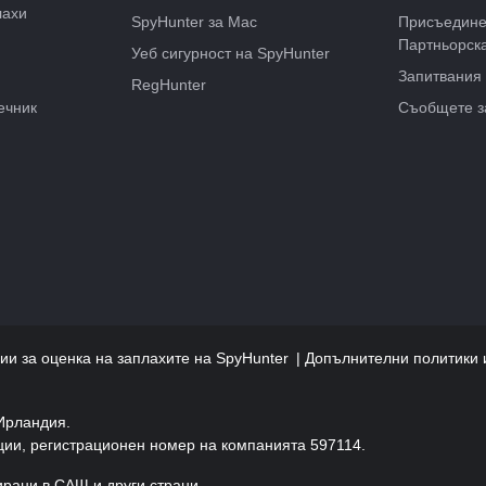
лахи
SpyHunter за Mac
Присъедине
Партньорск
Уеб сигурност на SpyHunter
Запитвания 
RegHunter
ечник
Съобщете з
ии за оценка на заплахите на SpyHunter
Допълнителни политики 
 Ирландия.
кции, регистрационен номер на компанията 597114.
ирани в САЩ и други страни.