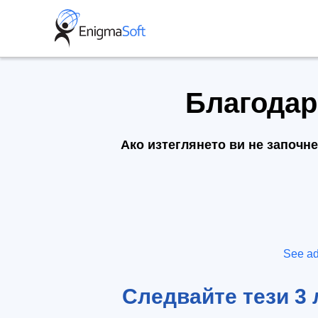
Skip
to
content
Благодар
Ако изтеглянето ви не започне
See ad
Следвайте тези 3 