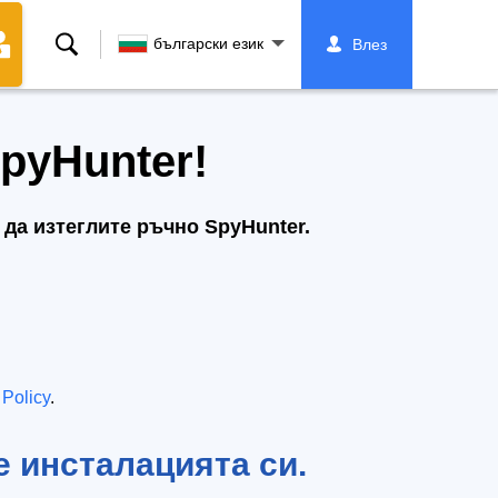
Търсене
български език
Влез
pyHunter!
 да изтеглите ръчно SpyHunter.
 Policy
.
е инсталацията си.