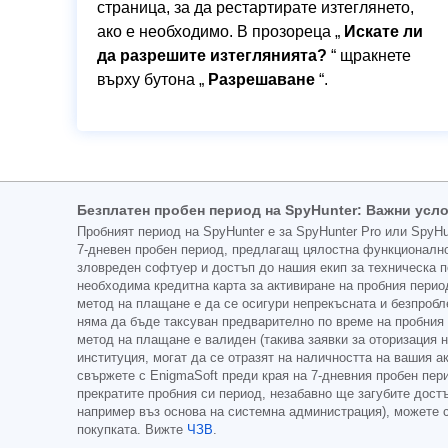
страница, за да рестартирате изтеглянето,
ако е необходимо. В прозореца „
Искате ли
да разрешите изтеглянията?
“ щракнете
върху бутона „
Разрешаване
“.
Безплатен пробен период на SpyHunter: Важни усл
Пробният период на SpyHunter е за SpyHunter Pro или SpyH
7-дневен пробен период, предлагащ цялостна функционално
зловреден софтуер и достъп до нашия екип за техническа п
необходима кредитна карта за активиране на пробния период
метод на плащане е да се осигури непрекъсната и безпробл
няма да бъде таксуван предварително по време на пробния 
метод на плащане е валиден (такива заявки за оторизация 
институция, могат да се отразят на наличността на вашия а
свържете с EnigmaSoft преди края на 7-дневния пробен пери
прекратите пробния си период, незабавно ще загубите достъ
например въз основа на системна администрация), можете с
покупката. Вижте
ЧЗВ
.