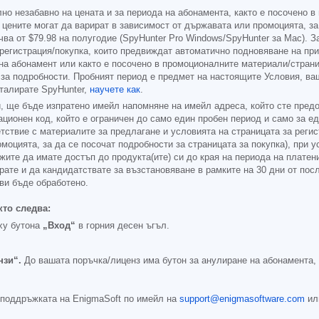
но незабавно на цената и за периода на абонамента, както е посочено в
; цените могат да варират в зависимост от държавата или промоцията, за
очва от
$79.98
на полугодие (SpyHunter Pro Windows/SpyHunter за Mac). 
 регистрация/покупка, които предвиждат автоматично подновяване на п
на абонамент или както е посочено в промоционалните материали/страниц
 за подробности. Пробният период е предмет на настоящите Условия, в
сталирате SpyHunter,
научете как
.
 ще бъде изпратено имейл напомняне на имейл адреса, който сте предос
ционен код, който е ограничен до само един пробен период и само за ед
тствие с материалите за предлагане и условията на страницата за регис
моцията, за да се посочат подробности за страницата за покупка), при у
жите да имате достъп до продукта(ите) си до края на периода на платен
рате и да кандидатствате за възстановяване в рамките на 30 дни от пос
ви бъде обработено.
кто следва:
ху бутона
„Вход“
в горния десен ъгъл.
нзи“.
До вашата поръчка/лиценз има бутон за анулиране на абонамента, 
 поддръжката на EnigmaSoft по имейл на
support@enigmasoftware.com
ил