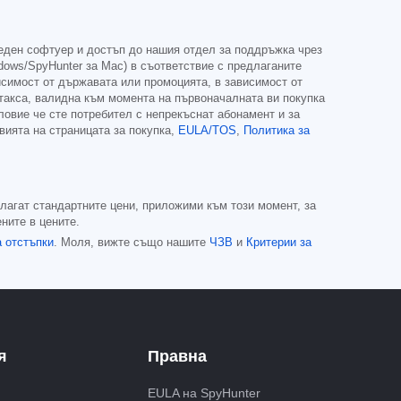
еден софтуер и достъп до нашия отдел за поддръжка чрез
dows/SpyHunter за Mac) в съответствие с предлаганите
висимост от държавата или промоцията, в зависимост от
акса, валидна към момента на първоначалната ви покупка
ловие че сте потребител с непрекъснат абонамент и за
вията на страницата за покупка,
EULA/TOS
,
Политика за
лагат стандартните цени, приложими към този момент, за
ните в цените.
а отстъпки
. Моля, вижте също нашите
ЧЗВ
и
Критерии за
я
Правна
EULA на SpyHunter