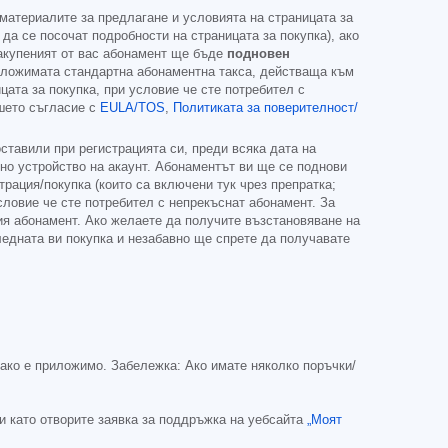
 материалите за предлагане и условията на страницата за
 да се посочат подробности на страницата за покупка), ако
Закупеният от вас абонамент ще бъде
подновен
риложимата стандартна абонаментна такса, действаща към
ата за покупка, при условие че сте потребител с
ашето съгласие с
EULA/TOS
,
Политиката за поверителност/
тавили при регистрацията си, преди всяка дата на
но устройство на акаунт. Абонаментът ви ще се поднови
трация/покупка (които са включени тук чрез препратка;
словие че сте потребител с непрекъснат абонамент. За
ия абонамент. Ако желаете да получите възстановяване на
ледната ви покупка и незабавно ще спрете да получавате
ако е приложимо. Забележка: Ако имате няколко поръчки/
и като отворите заявка за поддръжка на уебсайта
„Моят