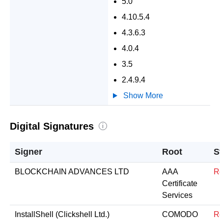
5.0
4.10.5.4
4.3.6.3
4.0.4
3.5
2.4.9.4
Show More
Digital Signatures
i
Signer
Root
S
BLOCKCHAIN ADVANCES LTD
AAA
R
Certificate
Services
InstallShell (Clickshell Ltd.)
COMODO
R