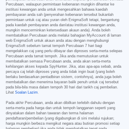
Percubaan, walaupun permintaan kebenaran mungkin dihantar ke
institusi kewangan anda untuk mengesahkan bahawa kaedah
pembayaran anda sah (penyerahan kebenaran tersebut bukanlah
permintaan untuk caj atau yuran oleh EnigmaSoft tetapi, bergantung
pada kaedah pembayaran anda dan/atau institusi kewangan anda,
mungkin mencerminkan ketersediaan akaun anda). Anda boleh
membatalkan Percubaan anda melalui bahagian MyAccount di laman
web EnigmaSoft untuk akaun anda atau dengan menghubungi
EnigmaSoft sebelum tamat tempoh Percubaan 7 hari bagi
mengelakkan caj yang perlu dibayar dan diproses serta-merta selepas
Percubaan anda tamat tempoh. Jika anda memutuskan untuk
membatalkan semasa Percubaan anda, anda akan serta-merta
kehilangan akses kepada SpyHunter. Jika, atas apa-apa sebab, anda
percaya caj telah diproses yang anda tidak ingin buat (yang boleh
berlaku berdasarkan pentadbiran sistem, contohnya), anda juga boleh
membatalkan dan menerima bayaran balik penuh untuk caj tersebut
pada bila-bila masa dalam tempoh 30 hari dari tarikh caj pembelian.
Lihat
Soalan Lazim
.
Pada akhir Percubaan, anda akan dibilkan terlebih dahulu dengan
serta-merta pada harga dan untuk tempoh langganan seperti yang
dinyatakan dalam bahan tawaran dan terma halaman
pendaftaran/pembelian (yang digabungkan di sini melalui rujukan;
harga mungkin berbeza mengikut negara atau butiran promosi setiap
halaman pembelian) jika anda tidak membatalkan tepat pada