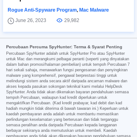
Rogue Anti-Spyware Program
,
Mac Malware
June 26, 2023
29,982
Percubaan Percuma SpyHunter: Terma & Syarat Penting
Percubaan SpyHunter adalah untuk SpyHunter Pro atau SpyHunter
untuk Mac dan merangkumi pelbagai peranti (seperti yang dinyatakan
dalam bahan promosi/halaman pembelian) untuk tempoh Percubaan 7
hari sekali sahaja, menawarkan fungsi pengesanan dan penyingkiran
malware yang komprehensif, pengawal berprestasi tinggi untuk
melindungi sistem anda secara aktif daripada ancaman malware dan
akses kepada pasukan sokongan teknikal kami melalui HelpDesk
SpyHunter. Anda tidak akan dikenakan bayaran pendahuluan semasa
tempoh Percubaan, walaupun kad kredit diperlukan untuk
mengaktifkan Percubaan. (Kad kredit prabayar, kad debit dan kad
hadiah mungkin tidak diterima di bawah tawaran ini.) Keperluan untuk
kaedah pembayaran anda adalah untuk membantu memastikan
perlindungan keselamatan yang berterusan dan tidak terganggu
semasa peralihan anda daripada Percubaan kepada langganan
berbayar sekiranya anda memutuskan untuk membeli. Kaedah
pembayaran anda tidak akan dikenakan bayaran pendahuluan semasa