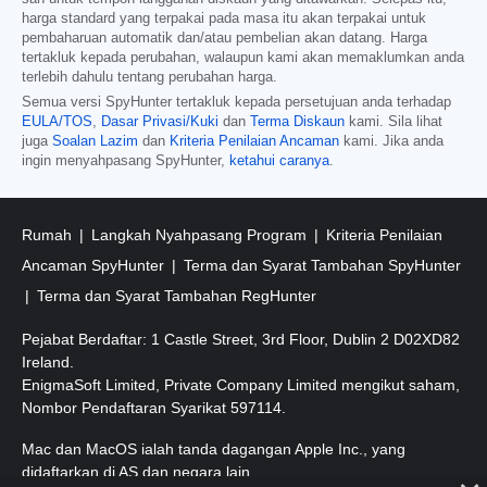
harga standard yang terpakai pada masa itu akan terpakai untuk
pembaharuan automatik dan/atau pembelian akan datang. Harga
tertakluk kepada perubahan, walaupun kami akan memaklumkan anda
terlebih dahulu tentang perubahan harga.
Semua versi SpyHunter tertakluk kepada persetujuan anda terhadap
EULA/TOS
,
Dasar Privasi/Kuki
dan
Terma Diskaun
kami. Sila lihat
juga
Soalan Lazim
dan
Kriteria Penilaian Ancaman
kami. Jika anda
ingin menyahpasang SpyHunter,
ketahui caranya
.
Rumah
Langkah Nyahpasang Program
Kriteria Penilaian
Ancaman SpyHunter
Terma dan Syarat Tambahan SpyHunter
Terma dan Syarat Tambahan RegHunter
Pejabat Berdaftar: 1 Castle Street, 3rd Floor, Dublin 2 D02XD82
Ireland.
EnigmaSoft Limited, Private Company Limited mengikut saham,
Nombor Pendaftaran Syarikat 597114.
Mac dan MacOS ialah tanda dagangan Apple Inc., yang
didaftarkan di AS dan negara lain.