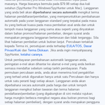
masanya. Harga biasanya bermula pada
$79.98
setiap dua kali
setahun (SpyHunter Pro Windows/SpyHunter untuk Mac). Langganan
yang anda beli akan
diperbaharui secara automatik
mengikut terma
halaman pendaftaran/pembelian, yang memperuntukkan pembaharuan
automatik pada yuran langganan standard yang terpakai pada masa
itu yang berkuat kuasa pada masa pembelian asal anda dan untuk
tempoh masa langganan yang sama atau seperti yang dinyatakan
dalam bahan promosi/halaman pembelian, dengan syarat anda
merupakan pengguna langganan berterusan dan tidak terganggu. Sila
lihat halaman pembelian untuk butiran lanjut. Percubaan tertakluk
kepada Terma ini, persetujuan anda terhadap
EULA/TOS
,
Dasar
Privasi/Kuki
dan
Terma Diskaun
. Jika anda ingin menyahpasang
SpyHunter,
ketahui caranya
.
Untuk pembayaran pembaharuan automatik langganan anda,
peringatan e-mel akan dihantar ke alamat e-mel yang anda berikan
semasa mendaftar sebelum setiap tarikh pembayaran. Pada
permulaan percubaan anda, anda akan menerima kod pengaktifan
yang terhad untuk digunakan hanya untuk satu Percubaan dan hanya
untuk satu peranti bagi setiap akaun. Langganan anda akan
diperbaharui secara automatik pada harga dan untuk tempoh
langganan mengikut bahan tawaran dan terma halaman
pendaftaran/pembelian (yang digabungkan di sini melalui rujukan;
harga mungkin berbeza mengikut negara atau butiran promosi bagi
setiap halaman pembelian), dengan syarat anda merupakan pengguna