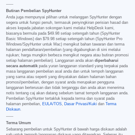
------
Butiran Pembelian SpyHunter
Anda juga mempunyai pilihan untuk melanggan SpyHunter dengan
segera untuk fungsi penuh, termasuk penyingkiran perisian hasad dan
akses kepada jabatan sokongan kami melalui HelpDesk kami,
biasanya bermula pada
$49.98
setiap setengah tahun (SpyHunter
Basic Windows) dan
$79.98
setiap setengah tahun (SpyHunter Pro
Windows/SpyHunter untuk Mac) mengikut bahan tawaran dan terma
halaman pendaftaran/pembelian (yang digabungkan di sini melalui
rujukan; harga mungkin berbeza mengikut negara atau butiran promosi
setiap halaman pembelian). Langganan anda akan
diperbaharui
secara automatik
pada yuran langganan standard yang terpakai pada
masa langganan pembelian asal anda dan untuk tempoh langganan
yang sama atau seperti yang dinyatakan dalam halaman bahan
promosi/pembelian, dengan syarat anda merupakan pengguna
langganan berterusan dan tidak terganggu dan anda akan menerima
notis tentang caj akan datang sebelum tamat tempoh langganan anda.
Pembelian SpyHunter tertakluk kepada terma dan syarat pada
halaman pembelian,
EULA/TOS
,
Dasar Privasi/Kuki
dan
Terma
Diskaun
.
------
Terma Umum
Sebarang pembelian untuk SpyHunter di bawah harga diskaun adalah
sah untuk tempoh langganan diskaun yang ditawarkan. Selepas itu,