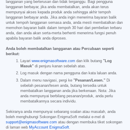
langganan yang berterusan dan tidak terganggu. Bagi pengguna
langganan berbayar, jika anda membatalkan, anda akan terus
mempunyai akses kepada produk anda sehingga akhir tempoh
langganan berbayar anda. Jika anda ingin menerima bayaran balik
untuk tempoh langganan semasa anda, anda mesti membatalkan dan
memohon bayaran balik dalam tempoh 30 hari dari pembelian terbaru
anda, dan anda akan serta-merta berhenti menerima fungsi penuh
apabila bayaran balik anda diproses.
Anda boleh membatalkan langganan atau Percubaan seperti
berikut:
Layari
www.enigmasoftware.com
dan klik butang
"Log
Masuk"
di penjuru kanan sebelah atas.
Log masuk dengan nama pengguna dan kata laluan anda.
Dalam menu navigasi, pergi ke
"Pesanan/Lesen."
Di
sebelah pesanan/lesen anda, butang tersedia untuk
membatalkan langganan anda jika berkenaan. Nota: Jika
anda mempunyai berbilang pesanan/produk, anda perlu
membatalkannya secara individu.
Sekiranya anda mempunyai sebarang soalan atau masalah, anda
boleh menghubungi Sokongan EnigmaSoft melalui e-mel di
support@enigmasoftware.com
atau dengan membuka tiket sokongan
di laman web
MyAccount EnigmaSoft
.