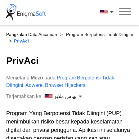
Skip
to
بهاس ملايو
content
Pangkalan Data Ancaman
Program Berpotensi Tidak Diingini
PrivAci
PrivAci
Menjelang
Mezo
pada
Program Berpotensi Tidak
Diingini
,
Adware
,
Browser Hijackers
Terjemahkan ke
بهاس ملايو
Program Yang Berpotensi Tidak Diingini (PUP)
menimbulkan risiko besar kepada keselamatan
digital dan privasi pengguna. Aplikasi ini selalunya
disertakan dengan perisian yang sah atau