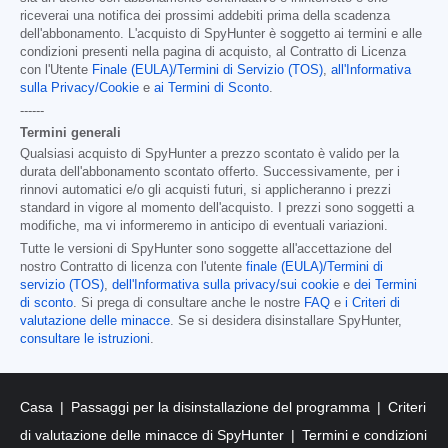
riceverai una notifica dei prossimi addebiti prima della scadenza
dell'abbonamento. L'acquisto di SpyHunter è soggetto ai termini e alle
condizioni presenti nella pagina di acquisto, al Contratto di Licenza
con l'Utente
Finale (EULA)/Termini di Servizio (TOS)
,
all'Informativa
sulla Privacy/Cookie
e
ai Termini di Sconto
.
------
Termini generali
Qualsiasi acquisto di SpyHunter a prezzo scontato è valido per la
durata dell'abbonamento scontato offerto. Successivamente, per i
rinnovi automatici e/o gli acquisti futuri, si applicheranno i prezzi
standard in vigore al momento dell'acquisto. I prezzi sono soggetti a
modifiche, ma vi informeremo in anticipo di eventuali variazioni.
Tutte le versioni di SpyHunter sono soggette all'accettazione del
nostro Contratto di licenza con l'utente
finale (EULA)/Termini di
servizio (TOS)
,
dell'Informativa sulla privacy/sui cookie
e
dei Termini
di sconto
. Si prega di consultare anche le nostre
FAQ
e
i Criteri di
valutazione delle minacce
. Se si desidera disinstallare SpyHunter,
consultare le istruzioni
.
Casa
Passaggi per la disinstallazione del programma
Criteri
di valutazione delle minacce di SpyHunter
Termini e condizioni