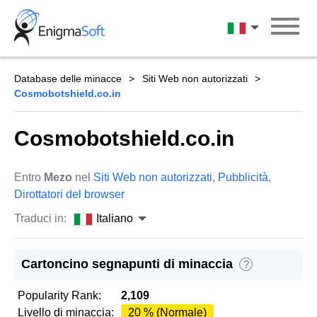
Skip
to
Italiano
content
Database delle minacce
Siti Web non autorizzati
Cosmobotshield.co.in
Cosmobotshield.co.in
Entro
Mezo
nel
Siti Web non autorizzati
,
Pubblicità
,
Dirottatori del browser
Traduci in:
Italiano
Cartoncino segnapunti di minaccia
?
Popularity Rank:
2,109
Livello di minaccia:
20 % (Normale)