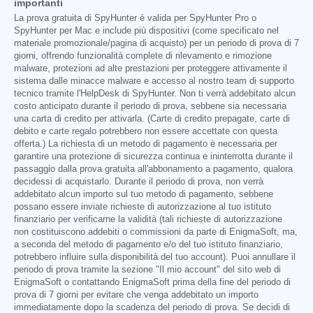
importanti
La prova gratuita di SpyHunter è valida per SpyHunter Pro o
SpyHunter per Mac e include più dispositivi (come specificato nel
materiale promozionale/pagina di acquisto) per un periodo di prova di 7
giorni, offrendo funzionalità complete di rilevamento e rimozione
malware, protezioni ad alte prestazioni per proteggere attivamente il
sistema dalle minacce malware e accesso al nostro team di supporto
tecnico tramite l'HelpDesk di SpyHunter. Non ti verrà addebitato alcun
costo anticipato durante il periodo di prova, sebbene sia necessaria
una carta di credito per attivarla. (Carte di credito prepagate, carte di
debito e carte regalo potrebbero non essere accettate con questa
offerta.) La richiesta di un metodo di pagamento è necessaria per
garantire una protezione di sicurezza continua e ininterrotta durante il
passaggio dalla prova gratuita all'abbonamento a pagamento, qualora
decidessi di acquistarlo. Durante il periodo di prova, non verrà
addebitato alcun importo sul tuo metodo di pagamento, sebbene
possano essere inviate richieste di autorizzazione al tuo istituto
finanziario per verificarne la validità (tali richieste di autorizzazione
non costituiscono addebiti o commissioni da parte di EnigmaSoft, ma,
a seconda del metodo di pagamento e/o del tuo istituto finanziario,
potrebbero influire sulla disponibilità del tuo account). Puoi annullare il
periodo di prova tramite la sezione "Il mio account" del sito web di
EnigmaSoft o contattando EnigmaSoft prima della fine del periodo di
prova di 7 giorni per evitare che venga addebitato un importo
immediatamente dopo la scadenza del periodo di prova. Se decidi di