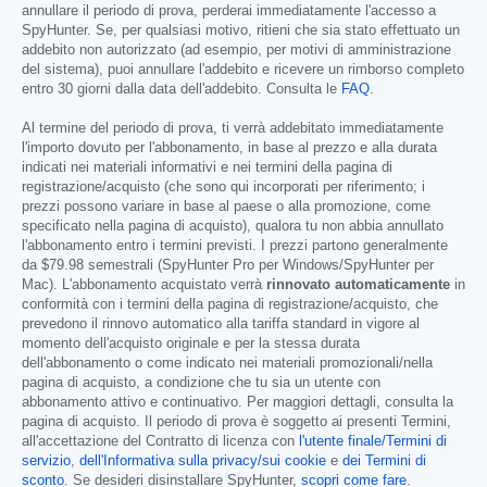
annullare il periodo di prova, perderai immediatamente l'accesso a
SpyHunter. Se, per qualsiasi motivo, ritieni che sia stato effettuato un
addebito non autorizzato (ad esempio, per motivi di amministrazione
del sistema), puoi annullare l'addebito e ricevere un rimborso completo
entro 30 giorni dalla data dell'addebito. Consulta le
FAQ
.
Al termine del periodo di prova, ti verrà addebitato immediatamente
l'importo dovuto per l'abbonamento, in base al prezzo e alla durata
indicati nei materiali informativi e nei termini della pagina di
registrazione/acquisto (che sono qui incorporati per riferimento; i
prezzi possono variare in base al paese o alla promozione, come
specificato nella pagina di acquisto), qualora tu non abbia annullato
l'abbonamento entro i termini previsti. I prezzi partono generalmente
da
$79.98
semestrali (SpyHunter Pro per Windows/SpyHunter per
Mac). L'abbonamento acquistato verrà
rinnovato automaticamente
in
conformità con i termini della pagina di registrazione/acquisto, che
prevedono il rinnovo automatico alla tariffa standard in vigore al
momento dell'acquisto originale e per la stessa durata
dell'abbonamento o come indicato nei materiali promozionali/nella
pagina di acquisto, a condizione che tu sia un utente con
abbonamento attivo e continuativo. Per maggiori dettagli, consulta la
pagina di acquisto. Il periodo di prova è soggetto ai presenti Termini,
all'accettazione del Contratto di licenza con
l'utente finale/Termini di
servizio
,
dell'Informativa sulla privacy/sui cookie
e
dei Termini di
sconto
. Se desideri disinstallare SpyHunter,
scopri come fare
.