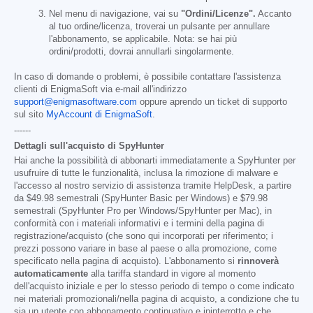
Nel menu di navigazione, vai su
"Ordini/Licenze".
Accanto
al tuo ordine/licenza, troverai un pulsante per annullare
l'abbonamento, se applicabile. Nota: se hai più
ordini/prodotti, dovrai annullarli singolarmente.
In caso di domande o problemi, è possibile contattare l'assistenza
clienti di EnigmaSoft via e-mail all'indirizzo
support@enigmasoftware.com
oppure aprendo un ticket di supporto
sul sito
MyAccount di EnigmaSoft
.
------
Dettagli sull'acquisto di SpyHunter
Hai anche la possibilità di abbonarti immediatamente a SpyHunter per
usufruire di tutte le funzionalità, inclusa la rimozione di malware e
l'accesso al nostro servizio di assistenza tramite HelpDesk, a partire
da
$49.98
semestrali (SpyHunter Basic per Windows) e
$79.98
semestrali (SpyHunter Pro per Windows/SpyHunter per Mac), in
conformità con i materiali informativi e i termini della pagina di
registrazione/acquisto (che sono qui incorporati per riferimento; i
prezzi possono variare in base al paese o alla promozione, come
specificato nella pagina di acquisto). L'abbonamento si
rinnoverà
automaticamente
alla tariffa standard in vigore al momento
dell'acquisto iniziale e per lo stesso periodo di tempo o come indicato
nei materiali promozionali/nella pagina di acquisto, a condizione che tu
sia un utente con abbonamento continuativo e ininterrotto e che