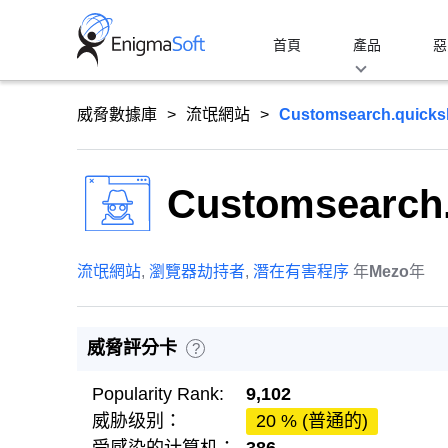
Skip
to
首頁
產品
惡
content
威脅數據庫
流氓網站
Customsearch.quicks
Customsearch.
流氓網站
,
瀏覽器劫持者
,
潛在有害程序
年
Mezo
年
威脅評分卡
?
Popularity Rank:
9,102
威胁级别：
20 % (普通的)