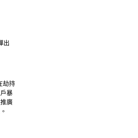
彈出
旨在劫持
用戶暴
除推廣
線。