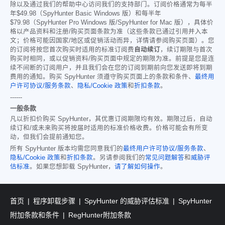
除以及通过我们的帮助中心访问我们的支持部门。订阅价格通常为每半
年
$49.98
（SpyHunter Basic Windows 版）和每半年
$79.98
（SpyHunter Pro Windows 版/SpyHunter for Mac 版），具体价
格以产品资料和注册/购买页面条款为准（这些条款已通过引用并入本
文；价格可能因国家/地区或促销活动而异，详情请参阅购买页面）。您
的订阅将按您首次购买时适用的标准订阅费
自动续订
，续订期限与首次
购买时相同，或以促销资料/购买页面中规定的期限为准。前提是您是连
续不间断的订阅用户，并且我们会在您的订阅到期前向您发送即将到期
费用的通知。购买 SpyHunter 须遵守购买页面上的条款和条件、
最终用
户许可协议/服务条款
、
隐私/Cookie 政策
和
折扣条款
。
------
一般条款
凡以折扣价购买 SpyHunter，其优惠订阅期限均有效。期限过后，自动
续订和/或未来购买将按届时适用的标准价格收费。价格可能会有所变
动，但我们会提前通知您。
所有 SpyHunter 版本均需您同意我们的
最终用户许可协议/服务条款
、
隐私/Cookie 政策
和
折扣条款
。另请参阅我们的
常见问题解答
和
威胁评
估标准
。如果您想卸载 SpyHunter，
请了解如何操作
。
首页
程序卸载步骤
SpyHunter 的威胁评估标准
SpyHunter
附加条款和条件
RegHunter附加条款