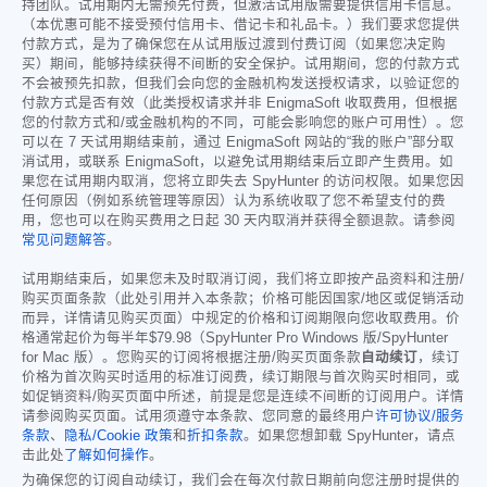
持团队。试用期内无需预先付费，但激活试用版需要提供信用卡信息。
（本优惠可能不接受预付信用卡、借记卡和礼品卡。）我们要求您提供
付款方式，是为了确保您在从试用版过渡到付费订阅（如果您决定购
买）期间，能够持续获得不间断的安全保护。试用期间，您的付款方式
不会被预先扣款，但我们会向您的金融机构发送授权请求，以验证您的
付款方式是否有效（此类授权请求并非 EnigmaSoft 收取费用，但根据
您的付款方式和/或金融机构的不同，可能会影响您的账户可用性）。您
可以在 7 天试用期结束前，通过 EnigmaSoft 网站的“我的账户”部分取
消试用，或联系 EnigmaSoft，以避免试用期结束后立即产生费用。如
果您在试用期内取消，您将立即失去 SpyHunter 的访问权限。如果您因
任何原因（例如系统管理等原因）认为系统收取了您不希望支付的费
用，您也可以在购买费用之日起 30 天内取消并获得全额退款。请参阅
常见问题解答
。
试用期结束后，如果您未及时取消订阅，我们将立即按产品资料和注册/
购买页面条款（此处引用并入本条款；价格可能因国家/地区或促销活动
而异，详情请见购买页面）中规定的价格和订阅期限向您收取费用。价
格通常起价为每半年
$79.98
（SpyHunter Pro Windows 版/SpyHunter
for Mac 版）。您购买的订阅将根据注册/购买页面条款
自动续订
，续订
价格为首次购买时适用的标准订阅费，续订期限与首次购买时相同，或
如促销资料/购买页面中所述，前提是您是连续不间断的订阅用户。详情
请参阅购买页面。试用须遵守本条款、您同意的最终用户
许可协议/服务
条款
、
隐私/Cookie 政策
和
折扣条款
。如果您想卸载 SpyHunter，请点
击此处
了解如何操作
。
为确保您的订阅自动续订，我们会在每次付款日期前向您注册时提供的