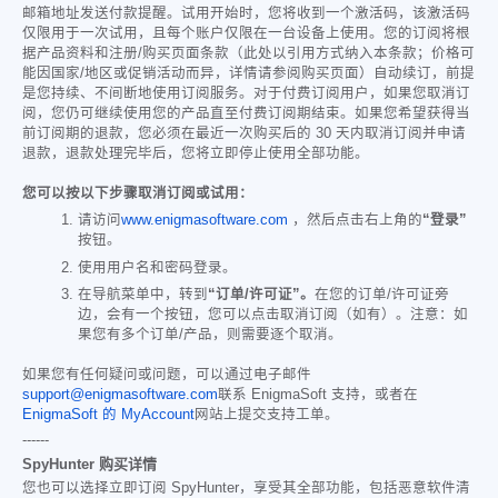
邮箱地址发送付款提醒。试用开始时，您将收到一个激活码，该激活码
仅限用于一次试用，且每个账户仅限在一台设备上使用。您的订阅将根
据产品资料和注册/购买页面条款（此处以引用方式纳入本条款；价格可
能因国家/地区或促销活动而异，详情请参阅购买页面）自动续订，前提
是您持续、不间断地使用订阅服务。对于付费订阅用户，如果您取消订
阅，您仍可继续使用您的产品直至付费订阅期结束。如果您希望获得当
前订阅期的退款，您必须在最近一次购买后的 30 天内取消订阅并申请
退款，退款处理完毕后，您将立即停止使用全部功能。
您可以按以下步骤取消订阅或试用：
请访问
www.enigmasoftware.com
，然后点击右上角的
“登录”
按钮。
使用用户名和密码登录。
在导航菜单中，转到
“订单/许可证”。
在您的订单/许可证旁
边，会有一个按钮，您可以点击取消订阅（如有）。注意：如
果您有多个订单/产品，则需要逐个取消。
如果您有任何疑问或问题，可以通过电子邮件
support@enigmasoftware.com
联系 EnigmaSoft 支持，或者在
EnigmaSoft 的 MyAccount
网站上提交支持工单。
------
SpyHunter 购买详情
您也可以选择立即订阅 SpyHunter，享受其全部功能，包括恶意软件清