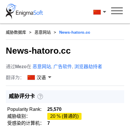
Skip
to
汉语
content
威胁数据库
恶意网站
News-hatoro.cc
News-hatoro.cc
通过
Mezo
在
恶意网站
,
广告软件
,
浏览器劫持者
翻译为：
汉语
威胁评分卡
?
Popularity Rank:
25,570
威胁级别：
20 % (普通的)
受感染的计算机：
7