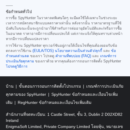
------
ข้อกำหนดทั่วไป
การซื้อ SpyHunter ในราคาลดพิเศษใดๆ จะมีผลใช้ได้เฉพาะในช่วงระยะ
เวลาการสมัครสมาชิกแบบลดราคาเท่านั้น หลังจากนั้น ราคามาตรฐานที่ใช้
บังคับในขณะนั้นจะถูกนำมาใช้สำหรับการต่ออายุอัตโนมัติและ/หรือการซื้อ
ในอนาคต ราคาอาจมีการเปลี่ยนแปลงได้ แต่เราจะแจ้งให้คุณทราบล่วงหน้า
หากมีการเปลี่ยนแปลงราคา
การใช้งาน SpyHunter ทุกเวอร์ชันอยู่ภายใต้เงื่อนไขที่คุณต้องยอมรับข้อ
ตกลงการใช้งาน
(EULA/TOS)
นโยบายความเป็นส่วนตัว/คุกกี้
และ
ข้อ
กำหนดส่วนลด
ของเรา โปรดดู
คำถามที่พบบ่อย (FAQ)
และ
เกณฑ์การ
ประเมินภัยคุกคาม
ของเราด้วย หากคุณต้องการถอนการติดตั้ง SpyHunter
โปรดดูวิธีการ
บ้าน
ขั้นตอนการถอนการติดตั้งโปรแกรม
เกณฑ์การประเมินภัย
คุกคามของ SpyHunter
SpyHunter ข้อกำหนดและเงื่อนไขเพิ่ม
เติม
RegHunter ข้อกำหนดและเงื่อนไขเพิ่มเติม
สำนักงานที่จดทะเบียน: 1 Castle Street, ชั้น 3, Dublin 2 D02XD82
Ireland
EnigmaSoft Limited, Private Company Limited โดยหุ้น, หมายเลข