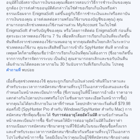
อนุมัติไปยังสถาบันการเงินของคุณเพื่อตรวจสอบว่าวิธีการชำระเงินของคุณ
ถูกต้อง (การส่งคำขออนุมัติดังกล่าวไม่ใช่คำขอเรียกเก็บเงินหรือค่า
ธรรมเนียมจาก EnigmaSoft แต่ขึ้นอยู่กับวิธีการชำระเงินและ/หรือสถาบัน
การเงินของคุณ อาจส่งผลต่อความพร้อมใช้งานของบัญชีของคุณ) คุณ
สามารถยกเลิกช่วงทดลองใช้งานผ่านส่วน MyAccount ในเว็บไซต์
EnigmaSoft สำหรับบัญชีของคุณ หรือโดยการติดต่อ EnigmaSoft ก่อนสิ้น
สุดระยะเวลาทดลองใช้งาน 7 วัน เพื่อหลีกเลี่ยงการเรียกเก็บเงินที่จะเกิดขึ้น
ทันทีหลังจากช่วงทดลองใช้งานหมดอายุ หากคุณตัดสินใจยกเลิกในระหว่าง
ช่วงทดลองใช้งาน คุณจะเสียสิทธิ์ในการเข้าถึง SpyHunter ทันที หากด้วย
เหตุผลใดก็ตามที่คุณเชื่อว่ามีการเรียกเก็บเงินที่คุณไม่ต้องการ (ซึ่งอาจเกิดขึ้น
จากการบริหารจัดการระบบ เป็นต้น) คุณสามารถยกเลิกและขอรับเงินคืน
เต็มจำนวนได้ตลอดเวลาภายใน 30 วันนับจากวันที่เรียกเก็บเงิน โปรดดู
คำถามที่
พบบ่อย
เมื่อสิ้นสุดช่วงทดลองใช้ คุณจะถูกเรียกเก็บเงินล่วงหน้าทันทีในราคาและ
สำหรับระยะเวลาการสมัครสมาชิกตามที่ระบุไว้ในเอกสารข้อเสนอและข้อ
กำหนดในหน้าลงทะเบียน/การซื้อ (ซึ่งรวมอยู่ในที่นี้โดยการอ้างอิง ราคาอาจ
แตกต่างกันไปตามประเทศหรือโปรโมชั่นตามรายละเอียดในหน้าการซื้อ)
หากคุณไม่ได้ยกเลิกภายในเวลาที่กำหนด โดยปกติราคาจะเริ่มต้นที่
$79.98
ต่อครึ่งปี (SpyHunter Pro สำหรับ Windows/SpyHunter สำหรับ Mac) การ
สมัครสมาชิกที่คุณซื้อจะได้
รับการต่ออายุโดยอัตโนมัติ
ตามข้อกำหนดใน
หน้าลงทะเบียน/การซื้อ ซึ่งกำหนดให้มีการต่ออายุอัตโนมัติในอัตราค่า
ธรรมเนียมการสมัครสมาชิกมาตรฐานที่ใช้บังคับในขณะที่คุณซื้อครั้งแรก
และสำหรับระยะเวลาการสมัครสมาชิกเดียวกันหรือตามที่ระบุไว้ในเอกสาร
โปรโมชั่น/หน้าการซื้อ โดยมีเงื่อนไขว่าคุณเป็นผู้ใช้ที่สมัครสมาชิกอย่างต่อ