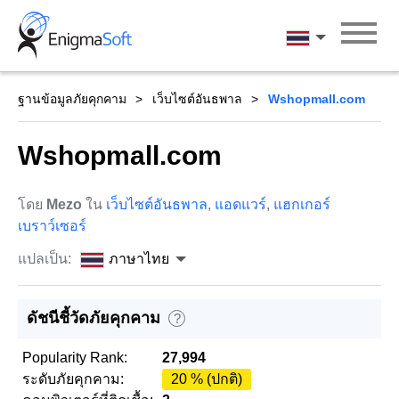
Skip
to
ภาษาไทย
content
ฐานข้อมูลภัยคุกคาม
เว็บไซต์อันธพาล
Wshopmall.com
Wshopmall.com
โดย
Mezo
ใน
เว็บไซต์อันธพาล
,
แอดแวร์
,
แฮกเกอร์
เบราว์เซอร์
แปลเป็น:
ภาษาไทย
ดัชนีชี้วัดภัยคุกคาม
?
Popularity Rank:
27,994
ระดับภัยคุกคาม:
20 % (ปกติ)