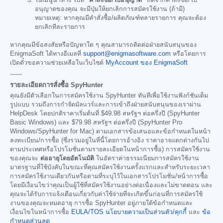
ในเมนูนำทาง ไปที่
"คำสั่งซื้อ/ใบอนุญาต"
ถัดจากคำสั่งซื้อ/ใบ
อนุญาตของคุณ จะมีปุ่มให้ยกเลิกการสมัครใช้งาน (ถ้ามี)
หมายเหตุ: หากคุณมีคำสั่งซื้อ/ผลิตภัณฑ์หลายรายการ คุณจะต้อง
ยกเลิกทีละรายการ
หากคุณมีข้อสงสัยหรือปัญหาใด ๆ คุณสามารถติดต่อฝ่ายสนับสนุนของ
EnigmaSoft ได้ทางอีเมลที่
support@enigmasoftware.com
หรือโดยการ
เปิดตั๋วขอความช่วยเหลือในเว็บไซต์
MyAccount ของ EnigmaSoft
------
รายละเอียดการสั่งซื้อ SpyHunter
คุณยังมีตัวเลือกในการสมัครใช้งาน SpyHunter ทันทีเพื่อใช้งานฟังก์ชันเต็ม
รูปแบบ รวมถึงการกำจัดมัลแวร์และการเข้าถึงฝ่ายสนับสนุนของเราผ่าน
HelpDesk โดยปกติราคาเริ่มต้นที่
$49.98
สหรัฐฯ ต่อครึ่งปี (SpyHunter
Basic Windows) และ
$79.98
สหรัฐฯ ต่อครึ่งปี (SpyHunter Pro
Windows/SpyHunter for Mac) ตามเอกสารข้อเสนอและข้อกำหนดในหน้า
ลงทะเบียน/การซื้อ (ซึ่งรวมอยู่ในที่นี้โดยการอ้างอิง ราคาอาจแตกต่างกันไป
ตามประเทศหรือโปรโมชั่นตามรายละเอียดในหน้าการซื้อ) การสมัครใช้งาน
ของคุณจะ
ต่ออายุโดยอัตโนมัติ
ในอัตราค่าธรรมเนียมการสมัครใช้งาน
มาตรฐานที่ใช้บังคับในขณะที่คุณสมัครใช้งานครั้งแรกและสำหรับระยะเวลา
การสมัครใช้งานเดียวกันหรือตามที่ระบุไว้ในเอกสารโปรโมชั่น/หน้าการซื้อ
โดยมีเงื่อนไขว่าคุณเป็นผู้ใช้ที่สมัครใช้งานอย่างต่อเนื่องและไม่ขาดตอน และ
คุณจะได้รับการแจ้งเตือนเกี่ยวกับค่าใช้จ่ายที่จะเกิดขึ้นก่อนที่การสมัครใช้
งานของคุณจะหมดอายุ การซื้อ SpyHunter อยู่ภายใต้ข้อกำหนดและ
เงื่อนไขในหน้าการซื้อ
EULA/TOS
นโยบายความเป็นส่วนตัว/คุกกี้
และ
ข้อ
กำหนดส่วนลด