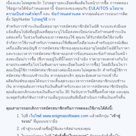
เนื่องและไม่หยุดชะงัก โปรดดูรายละเอียดเพิ่มเติมในหน้าการซื้อ การทดลอง
ใช้อยู่ภายใต้ข้อกำหนดเหล่านี้ ข้อตกลงของคุณกับ
EULA/TOS
นโยบาย
ความเป็นส่วนตัว/คุกกี้
และ
ข้อกำหนดส่วนลด
หากคุณต้องการถอนการติด
ตั้ง SpyHunter
โปรดดูวิธี
การ
สำหรับการชำระเงินเมื่อต่ออายุการสมัครสมาชิกอัตโนมัติ ระบบจะส่งอีเมล
แจ้งเตือนไปยังที่อยู่อีเมลที่คุณระบุไว้เมื่อลงทะเบียนก่อนถึงกำหนดชำระเงิน
แต่ละครั้ง ในช่วงเริ่มต้นของการทดลองใช้ คุณจะได้รับรหัสเปิดใช้งานซึ่ง
จำกัดการใช้งานสำหรับการทดลองใช้เพียงครั้งเดียวและสำหรับอุปกรณ์เพียง
เครื่องเดียวต่อบัญชี การสมัครสมาชิกของคุณจะต่ออายุโดยอัตโนมัติในราคา
และระยะเวลาการสมัครสมาชิกตามเอกสารข้อเสนอและข้อกำหนดในหน้า
ลงทะเบียน/การซื้อ (ซึ่งรวมอยู่ในที่นี้โดยการอ้างอิง ราคาอาจแตกต่างกันไป
ตามประเทศหรือโปรโมชั่นตามรายละเอียดในหน้าการซื้อ) โดยมีเงื่อนไขว่า
คุณเป็นผู้ใช้การสมัครสมาชิกอย่างต่อเนื่องและไม่หยุดชะงัก สำหรับผู้ใช้การ
สมัครสมาชิกแบบชำระเงิน หากคุณยกเลิก คุณจะยังคงสามารถเข้าถึง
ผลิตภัณฑ์ของคุณได้จนกว่าจะสิ้นสุดระยะเวลาการสมัครสมาชิกแบบชำระ
เงิน หากคุณต้องการขอรับเงินคืนสำหรับระยะเวลาการสมัครสมาชิกปัจจุบัน
คุณต้องยกเลิกและขอเงินคืนภายใน 30 วันนับจากวันที่ซื้อครั้งล่าสุด และคุณ
จะหยุดรับฟังก์ชันการทำงานเต็มรูปแบบทันทีเมื่อดำเนินการคืนเงินเสร็จสิ้น
คุณสามารถยกเลิกการสมัครสมาชิกหรือการทดลองใช้งานได้ดังนี้:
ไปที่
เว็บไซต์ www.enigmasoftware.com
แล้วคลิกปุ่ม
"เข้าสู่
ระบบ"
ที่มุมบนขวามือ
เข้าสู่ระบบด้วยชื่อผู้ใช้และรหัสผ่านของคุณ