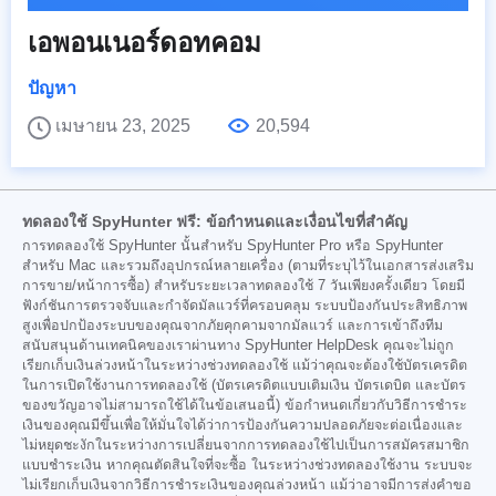
เอพอนเนอร์ดอทคอม
ปัญหา
เมษายน 23, 2025
20,594
ทดลองใช้ SpyHunter ฟรี: ข้อกำหนดและเงื่อนไขที่สำคัญ
การทดลองใช้ SpyHunter นั้นสำหรับ SpyHunter Pro หรือ SpyHunter
สำหรับ Mac และรวมถึงอุปกรณ์หลายเครื่อง (ตามที่ระบุไว้ในเอกสารส่งเสริม
การขาย/หน้าการซื้อ) สำหรับระยะเวลาทดลองใช้ 7 วันเพียงครั้งเดียว โดยมี
ฟังก์ชันการตรวจจับและกำจัดมัลแวร์ที่ครอบคลุม ระบบป้องกันประสิทธิภาพ
สูงเพื่อปกป้องระบบของคุณจากภัยคุกคามจากมัลแวร์ และการเข้าถึงทีม
สนับสนุนด้านเทคนิคของเราผ่านทาง SpyHunter HelpDesk คุณจะไม่ถูก
เรียกเก็บเงินล่วงหน้าในระหว่างช่วงทดลองใช้ แม้ว่าคุณจะต้องใช้บัตรเครดิต
ในการเปิดใช้งานการทดลองใช้ (บัตรเครดิตแบบเติมเงิน บัตรเดบิต และบัตร
ของขวัญอาจไม่สามารถใช้ได้ในข้อเสนอนี้) ข้อกำหนดเกี่ยวกับวิธีการชำระ
เงินของคุณมีขึ้นเพื่อให้มั่นใจได้ว่าการป้องกันความปลอดภัยจะต่อเนื่องและ
ไม่หยุดชะงักในระหว่างการเปลี่ยนจากการทดลองใช้ไปเป็นการสมัครสมาชิก
แบบชำระเงิน หากคุณตัดสินใจที่จะซื้อ ในระหว่างช่วงทดลองใช้งาน ระบบจะ
ไม่เรียกเก็บเงินจากวิธีการชำระเงินของคุณล่วงหน้า แม้ว่าอาจมีการส่งคำขอ