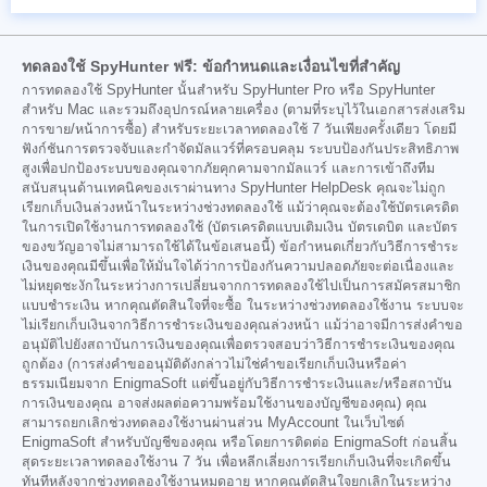
ทดลองใช้ SpyHunter ฟรี: ข้อกำหนดและเงื่อนไขที่สำคัญ
การทดลองใช้ SpyHunter นั้นสำหรับ SpyHunter Pro หรือ SpyHunter
สำหรับ Mac และรวมถึงอุปกรณ์หลายเครื่อง (ตามที่ระบุไว้ในเอกสารส่งเสริม
การขาย/หน้าการซื้อ) สำหรับระยะเวลาทดลองใช้ 7 วันเพียงครั้งเดียว โดยมี
ฟังก์ชันการตรวจจับและกำจัดมัลแวร์ที่ครอบคลุม ระบบป้องกันประสิทธิภาพ
สูงเพื่อปกป้องระบบของคุณจากภัยคุกคามจากมัลแวร์ และการเข้าถึงทีม
สนับสนุนด้านเทคนิคของเราผ่านทาง SpyHunter HelpDesk คุณจะไม่ถูก
เรียกเก็บเงินล่วงหน้าในระหว่างช่วงทดลองใช้ แม้ว่าคุณจะต้องใช้บัตรเครดิต
ในการเปิดใช้งานการทดลองใช้ (บัตรเครดิตแบบเติมเงิน บัตรเดบิต และบัตร
ของขวัญอาจไม่สามารถใช้ได้ในข้อเสนอนี้) ข้อกำหนดเกี่ยวกับวิธีการชำระ
เงินของคุณมีขึ้นเพื่อให้มั่นใจได้ว่าการป้องกันความปลอดภัยจะต่อเนื่องและ
ไม่หยุดชะงักในระหว่างการเปลี่ยนจากการทดลองใช้ไปเป็นการสมัครสมาชิก
แบบชำระเงิน หากคุณตัดสินใจที่จะซื้อ ในระหว่างช่วงทดลองใช้งาน ระบบจะ
ไม่เรียกเก็บเงินจากวิธีการชำระเงินของคุณล่วงหน้า แม้ว่าอาจมีการส่งคำขอ
อนุมัติไปยังสถาบันการเงินของคุณเพื่อตรวจสอบว่าวิธีการชำระเงินของคุณ
ถูกต้อง (การส่งคำขออนุมัติดังกล่าวไม่ใช่คำขอเรียกเก็บเงินหรือค่า
ธรรมเนียมจาก EnigmaSoft แต่ขึ้นอยู่กับวิธีการชำระเงินและ/หรือสถาบัน
การเงินของคุณ อาจส่งผลต่อความพร้อมใช้งานของบัญชีของคุณ) คุณ
สามารถยกเลิกช่วงทดลองใช้งานผ่านส่วน MyAccount ในเว็บไซต์
EnigmaSoft สำหรับบัญชีของคุณ หรือโดยการติดต่อ EnigmaSoft ก่อนสิ้น
สุดระยะเวลาทดลองใช้งาน 7 วัน เพื่อหลีกเลี่ยงการเรียกเก็บเงินที่จะเกิดขึ้น
ทันทีหลังจากช่วงทดลองใช้งานหมดอายุ หากคุณตัดสินใจยกเลิกในระหว่าง