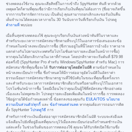
ช่วงทดลองใช้งาน คุณจะเสียสิทธิ์ในการเข้าถึง SpyHunter ทันที หากด้วย
เหตุผลใดก็ตามที่คุณเชื่อว่ามีการเรียกเก็บเงินที่คุณไม่ต้องการ (ซึ่งอาจเกิดขึ้น
จากการบริหารจัดการระบบ เป็นต้น) คุณสามารถยกเลิกและขอรับเงินคืน
เต็มจำนวนได้ตลอดเวลาภายใน 30 วันนับจากวันที่เรียกเก็บเงิน โปรดดู
คำถามที่
พบบ่อย
เมื่อสิ้นสุดช่วงทดลองใช้ คุณจะถูกเรียกเก็บเงินล่วงหน้าทันทีในราคาและ
สำหรับระยะเวลาการสมัครสมาชิกตามที่ระบุไว้ในเอกสารข้อเสนอและข้อ
กำหนดในหน้าลงทะเบียน/การซื้อ (ซึ่งรวมอยู่ในที่นี้โดยการอ้างอิง ราคาอาจ
แตกต่างกันไปตามประเทศหรือโปรโมชั่นตามรายละเอียดในหน้าการซื้อ)
หากคุณไม่ได้ยกเลิกภายในเวลาที่กำหนด โดยปกติราคาจะเริ่มต้นที่
$79.98
ต่อครึ่งปี (SpyHunter Pro สำหรับ Windows/SpyHunter สำหรับ Mac) การ
สมัครสมาชิกที่คุณซื้อจะได้
รับการต่ออายุโดยอัตโนมัติ
ตามข้อกำหนดใน
หน้าลงทะเบียน/การซื้อ ซึ่งกำหนดให้มีการต่ออายุอัตโนมัติในอัตราค่า
ธรรมเนียมการสมัครสมาชิกมาตรฐานที่ใช้บังคับในขณะที่คุณซื้อครั้งแรก
และสำหรับระยะเวลาการสมัครสมาชิกเดียวกันหรือตามที่ระบุไว้ในเอกสาร
โปรโมชั่น/หน้าการซื้อ โดยมีเงื่อนไขว่าคุณเป็นผู้ใช้ที่สมัครสมาชิกอย่างต่อ
เนื่องและไม่หยุดชะงัก โปรดดูรายละเอียดเพิ่มเติมในหน้าการซื้อ การทดลอง
ใช้อยู่ภายใต้ข้อกำหนดเหล่านี้ ข้อตกลงของคุณกับ
EULA/TOS
นโยบาย
ความเป็นส่วนตัว/คุกกี้
และ
ข้อกำหนดส่วนลด
หากคุณต้องการถอนการติด
ตั้ง SpyHunter
โปรดดูวิธี
การ
สำหรับการชำระเงินเมื่อต่ออายุการสมัครสมาชิกอัตโนมัติ ระบบจะส่งอีเมล
แจ้งเตือนไปยังที่อยู่อีเมลที่คุณระบุไว้เมื่อลงทะเบียนก่อนถึงกำหนดชำระเงิน
แต่ละครั้ง ในช่วงเริ่มต้นของการทดลองใช้ คุณจะได้รับรหัสเปิดใช้งานซึ่ง