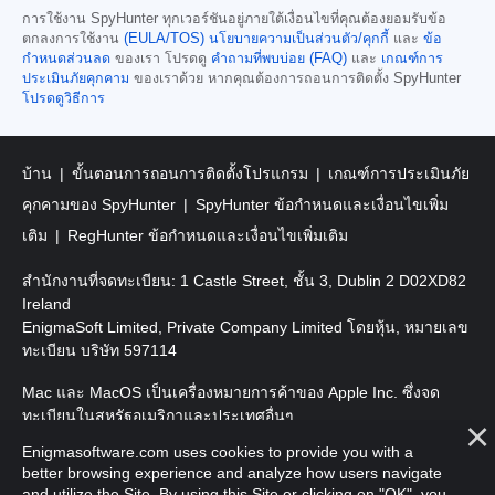
การใช้งาน SpyHunter ทุกเวอร์ชันอยู่ภายใต้เงื่อนไขที่คุณต้องยอมรับข้อ
ตกลงการใช้งาน
(EULA/TOS)
นโยบายความเป็นส่วนตัว/คุกกี้
และ
ข้อ
กำหนดส่วนลด
ของเรา โปรดดู
คำถามที่พบบ่อย (FAQ)
และ
เกณฑ์การ
ประเมินภัยคุกคาม
ของเราด้วย หากคุณต้องการถอนการติดตั้ง SpyHunter
โปรดดูวิธีการ
บ้าน
ขั้นตอนการถอนการติดตั้งโปรแกรม
เกณฑ์การประเมินภัย
คุกคามของ SpyHunter
SpyHunter ข้อกำหนดและเงื่อนไขเพิ่ม
เติม
RegHunter ข้อกำหนดและเงื่อนไขเพิ่มเติม
สำนักงานที่จดทะเบียน: 1 Castle Street, ชั้น 3, Dublin 2 D02XD82
Ireland
EnigmaSoft Limited, Private Company Limited โดยหุ้น, หมายเลข
ทะเบียน บริษัท 597114
Mac และ MacOS เป็นเครื่องหมายการค้าของ Apple Inc. ซึ่งจด
ทะเบียนในสหรัฐอเมริกาและประเทศอื่นๆ
Enigmasoftware.com uses cookies to provide you with a
ลิขสิทธิ์ 2016-
2026
EnigmaSoft Ltd. สงวนลิขสิทธิ์
better browsing experience and analyze how users navigate
and utilize the Site. By using this Site or clicking on "OK", you