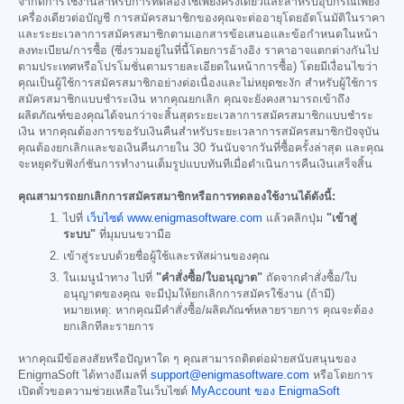
จำกัดการใช้งานสำหรับการทดลองใช้เพียงครั้งเดียวและสำหรับอุปกรณ์เพียง
เครื่องเดียวต่อบัญชี การสมัครสมาชิกของคุณจะต่ออายุโดยอัตโนมัติในราคา
และระยะเวลาการสมัครสมาชิกตามเอกสารข้อเสนอและข้อกำหนดในหน้า
ลงทะเบียน/การซื้อ (ซึ่งรวมอยู่ในที่นี้โดยการอ้างอิง ราคาอาจแตกต่างกันไป
ตามประเทศหรือโปรโมชั่นตามรายละเอียดในหน้าการซื้อ) โดยมีเงื่อนไขว่า
คุณเป็นผู้ใช้การสมัครสมาชิกอย่างต่อเนื่องและไม่หยุดชะงัก สำหรับผู้ใช้การ
สมัครสมาชิกแบบชำระเงิน หากคุณยกเลิก คุณจะยังคงสามารถเข้าถึง
ผลิตภัณฑ์ของคุณได้จนกว่าจะสิ้นสุดระยะเวลาการสมัครสมาชิกแบบชำระ
เงิน หากคุณต้องการขอรับเงินคืนสำหรับระยะเวลาการสมัครสมาชิกปัจจุบัน
คุณต้องยกเลิกและขอเงินคืนภายใน 30 วันนับจากวันที่ซื้อครั้งล่าสุด และคุณ
จะหยุดรับฟังก์ชันการทำงานเต็มรูปแบบทันทีเมื่อดำเนินการคืนเงินเสร็จสิ้น
คุณสามารถยกเลิกการสมัครสมาชิกหรือการทดลองใช้งานได้ดังนี้:
ไปที่
เว็บไซต์ www.enigmasoftware.com
แล้วคลิกปุ่ม
"เข้าสู่
ระบบ"
ที่มุมบนขวามือ
เข้าสู่ระบบด้วยชื่อผู้ใช้และรหัสผ่านของคุณ
ในเมนูนำทาง ไปที่
"คำสั่งซื้อ/ใบอนุญาต"
ถัดจากคำสั่งซื้อ/ใบ
อนุญาตของคุณ จะมีปุ่มให้ยกเลิกการสมัครใช้งาน (ถ้ามี)
หมายเหตุ: หากคุณมีคำสั่งซื้อ/ผลิตภัณฑ์หลายรายการ คุณจะต้อง
ยกเลิกทีละรายการ
หากคุณมีข้อสงสัยหรือปัญหาใด ๆ คุณสามารถติดต่อฝ่ายสนับสนุนของ
EnigmaSoft ได้ทางอีเมลที่
support@enigmasoftware.com
หรือโดยการ
เปิดตั๋วขอความช่วยเหลือในเว็บไซต์
MyAccount ของ EnigmaSoft