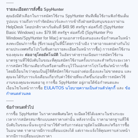
------
รายละเอียดการสั่งซื้อ SpyHunter
คุณยังมีตัวเลือกในการสมัครใช้งาน SpyHunter ทันทีเพื่อใช้งานฟังก์ชันเต็ม
รูปแบบ รวมถึงการกำจัดมัลแวร์และการเข้าถึงฝ่ายสนับสนุนของเราผ่าน
HelpDesk โดยปกติราคาเริ่มต้นที่
$49.98
สหรัฐฯ ต่อครึ่งปี (SpyHunter
Basic Windows) และ
$79.98
สหรัฐฯ ต่อครึ่งปี (SpyHunter Pro
Windows/SpyHunter for Mac) ตามเอกสารข้อเสนอและข้อกำหนดในหน้า
ลงทะเบียน/การซื้อ (ซึ่งรวมอยู่ในที่นี้โดยการอ้างอิง ราคาอาจแตกต่างกันไป
ตามประเทศหรือโปรโมชั่นตามรายละเอียดในหน้าการซื้อ) การสมัครใช้งาน
ของคุณจะ
ต่ออายุโดยอัตโนมัติ
ในอัตราค่าธรรมเนียมการสมัครใช้งาน
มาตรฐานที่ใช้บังคับในขณะที่คุณสมัครใช้งานครั้งแรกและสำหรับระยะเวลา
การสมัครใช้งานเดียวกันหรือตามที่ระบุไว้ในเอกสารโปรโมชั่น/หน้าการซื้อ
โดยมีเงื่อนไขว่าคุณเป็นผู้ใช้ที่สมัครใช้งานอย่างต่อเนื่องและไม่ขาดตอน และ
คุณจะได้รับการแจ้งเตือนเกี่ยวกับค่าใช้จ่ายที่จะเกิดขึ้นก่อนที่การสมัครใช้
งานของคุณจะหมดอายุ การซื้อ SpyHunter อยู่ภายใต้ข้อกำหนดและ
เงื่อนไขในหน้าการซื้อ
EULA/TOS
นโยบายความเป็นส่วนตัว/คุกกี้
และ
ข้อ
กำหนดส่วนลด
------
ข้อกำหนดทั่วไป
การซื้อ SpyHunter ในราคาลดพิเศษใดๆ จะมีผลใช้ได้เฉพาะในช่วงระยะ
เวลาการสมัครสมาชิกแบบลดราคาเท่านั้น หลังจากนั้น ราคามาตรฐานที่ใช้
บังคับในขณะนั้นจะถูกนำมาใช้สำหรับการต่ออายุอัตโนมัติและ/หรือการซื้อ
ในอนาคต ราคาอาจมีการเปลี่ยนแปลงได้ แต่เราจะแจ้งให้คุณทราบล่วงหน้า
หากมีการเปลี่ยนแปลงราคา