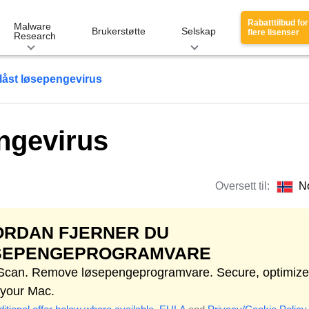
Rabatttilbud for
Malware
Brukerstøtte
Selskap
flere lisenser
Research
låst løsepengevirus
ngevirus
Oversett til:
N
ORDAN FJERNER DU
SEPENGEPROGRAMVARE
 Scan. Remove løsepengeprogramvare. Secure, optimize
 your Mac.