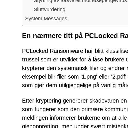
Styrking av forsvaret mot løsepengevirus
Sluttvurdering
System Messages
En nærmere titt på PCLocked 
PCLocked Ransomware har blitt klassifiser
trussel som er utviklet for å låse brukere 
krypterer den systematisk filer og endrer n
eksempel blir filer som '1.png' eller '2.pd
som gjør dem utilgjengelige på vanlig måt
Etter kryptering genererer skadevaren 
som fungerer som den primære kommunik
meldingen informerer brukerne om at alle fi
gjenoppretting, men under svært mistenkel