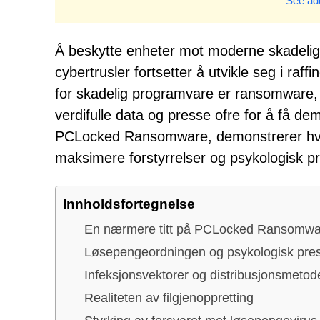
See add
Å beskytte enheter mot moderne skadelig 
cybertrusler fortsetter å utvikle seg i ra
for skadelig programvare er ransomware, e
verdifulle data og presse ofre for å få dem
PCLocked Ransomware, demonstrerer hvor
maksimere forstyrrelser og psykologisk p
Innholdsfortegnelse
En nærmere titt på PCLocked Ransomwa
Løsepengeordningen og psykologisk pre
Infeksjonsvektorer og distribusjonsmetod
Realiteten av filgjenoppretting