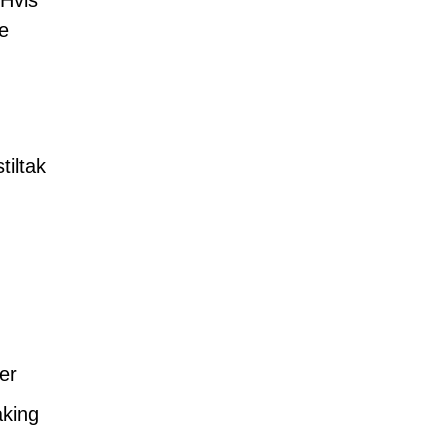
 Hvis
de
tiltak
er
åking