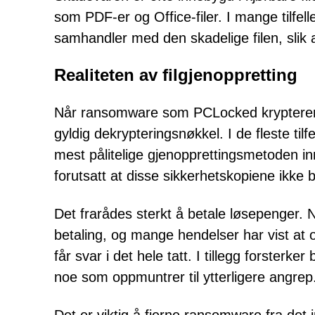
som PDF-er og Office-filer. I mange tilfel
samhandler med den skadelige filen, slik
Realiteten av filgjenoppretting
Når ransomware som PCLocked krypterer fi
gyldig dekrypteringsnøkkel. I de fleste til
mest pålitelige gjenopprettingsmetoden inn
forutsatt at disse sikkerhetskopiene ikke
Det frarådes sterkt å betale løsepenger. Net
betaling, og mange hendelser har vist at 
får svar i det hele tatt. I tillegg forsterk
noe som oppmuntrer til ytterligere angrep