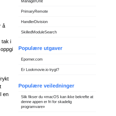
ManagerUnit
PrimaryRemote
HandlerDivision
r å
SkilledModuleSearch
tak i
Populære utgaver
 oppgi
Eporner.com
Er Lookmovie.io trygt?
rykt
Populære veiledninger
t
l en
Slik fikser du «macOS kan ikke bekrefte at
denne appen er fri for skadelig
programvare»