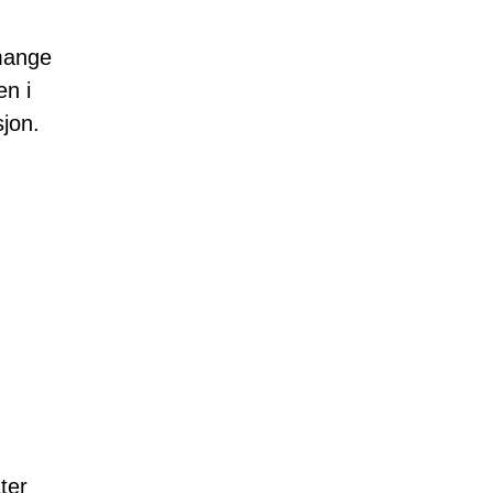
mange
en i
sjon.
ter