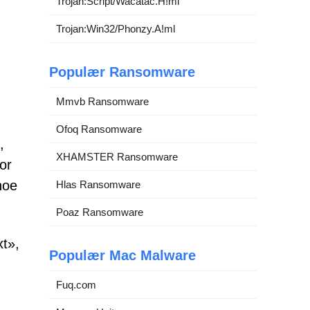
Trojan:Script/Wacatac.H!ml
Trojan:Win32/Phonzy.A!ml
Populær Ransomware
Mmvb Ransomware
Ofoq Ransomware
,
XHAMSTER Ransomware
or
noe
Hlas Ransomware
Poaz Ransomware
t»,
Populær Mac Malware
Fuq.com