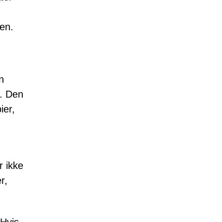
en.
n
r. Den
ier,
r ikke
r,