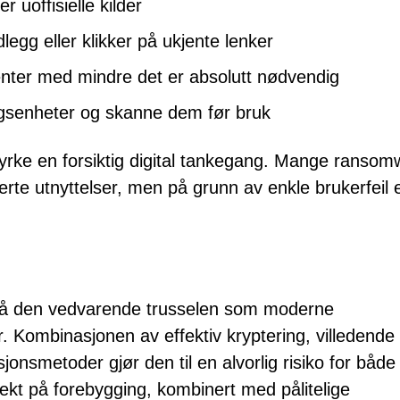
r uoffisielle kilder
legg eller klikker på ukjente lenker
nter med mindre det er absolutt nødvendig
ngsenheter og skanne dem før bruk
å dyrke en forsiktig digital tankegang. Mange ransom
rte utnyttelser, men på grunn av enkle brukerfeil e
å den vedvarende trusselen som moderne
r. Kombinasjonen av effektiv kryptering, villedende
jonsmetoder gjør den til en alvorlig risiko for både
ekt på forebygging, kombinert med pålitelige