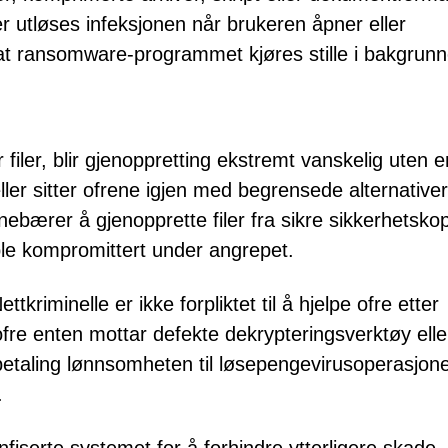
ler utløses infeksjonen når brukeren åpner eller
 at ransomware-programmet kjøres stille i bakgrunn
ler, blir gjenoppretting ekstremt vanskelig uten e
feller sitter ofrene igjen med begrensede alternative
ebærer å gjenopprette filer fra sikre sikkerhetskop
 ble kompromittert under angrepet.
tkriminelle er ikke forpliktet til å hjelpe ofre etter
ofre enten mottar defekte dekrypteringsverktøy elle
er betaling lønnsomheten til løsepengevirusoperasjone
.