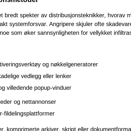
bredt spekter av distribusjonsteknikker, hvorav 
akt systemforsvar. Angripere skjuler ofte skadevar
r, noe som øker sannsynligheten for vellykket infiltra
ktiveringsverktøy og nøkkelgeneratorer
adelige vedlegg eller lenker
og villedende popup-vinduer
teder og nettannonser
-fildelingsplattformer
er, komprimerte arkiver, skript eller dokumentforma