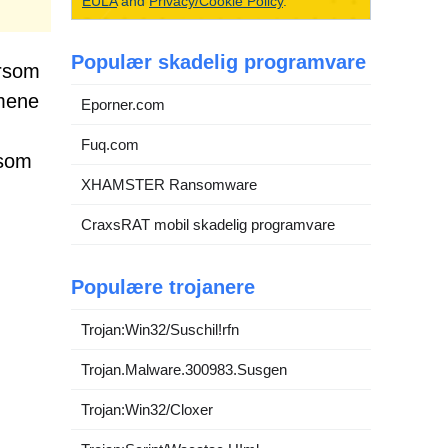
EULA
and
Privacy/Cookie Policy
.
Populær skadelig programvare
ersom
rmene
Eporner.com
Fuq.com
 som
XHAMSTER Ransomware
CraxsRAT mobil skadelig programvare
Populære trojanere
Trojan:Win32/Suschil!rfn
Trojan.Malware.300983.Susgen
Trojan:Win32/Cloxer