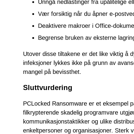
Unngå nedlastinger fra upålitelige elle
Vær forsiktig når du åpner e-postved
Deaktivere makroer i Office-dokume
Begrense bruken av eksterne lagri
Utover disse tiltakene er det like viktig 
infeksjoner lykkes ikke på grunn av avanse
mangel på bevissthet.
Sluttvurdering
PCLocked Ransomware er et eksempel p
filkrypterende skadelig programvare utgjø
kommunikasjonstaktikker og ulike distribus
enkeltpersoner og organisasjoner. Sterk v