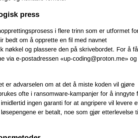
ogisk press
prettingsprosess i flere trinn som er utformet fo
ir bedt om å opprette en fil med navnet
 nøkkel og plassere den på skrivebordet. For å få 
ne via e-postadressen «up-coding@proton.me» og
et er advarselen om at det å miste koden vil gjøre
 brukes ofte i ransomware-kampanjer for å inngyte f
imidlertid ingen garanti for at angripere vil levere e
øsepengene er betalt, noe som gjør etterlevelse ti
jonsmetoder