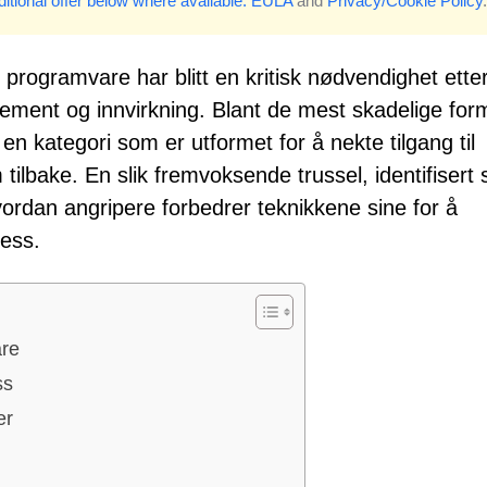
itional offer below where available.
EULA
and
Privacy/Cookie Policy
.
programvare har blitt en kritisk nødvendighet ett
ffinement og innvirkning. Blant de mest skadelige fo
n kategori som er utformet for å nekte tilgang til
 tilbake. En slik fremvoksende trussel, identifisert
dan angripere forbedrer teknikkene sine for å
ress.
re
ss
er