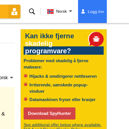
Søk
Norsk
Logg Inn
Kan ikke fjerne
skadelig
programvare?
Problemer med skadelig å fjerne
malware:
Hijacks & omdirigerer nettleseren
orsk
Irriterende, uønskede popup-
vinduer
Datamaskinen fryser eller krasjer
 &
Download SpyHunter
See additional offer below where available.