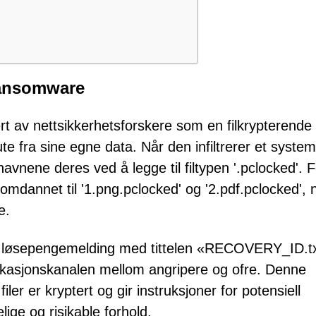
Ransomware
t av nettsikkerhetsforskere som en filkrypterende
ute fra sine egne data. Når den infiltrerer et system
avnene deres ved å legge til filtypen '.pclocked'. F
f' omdannet til '1.png.pclocked' og '2.pdf.pclocked', 
e.
en løsepengemelding med tittelen «RECOVERY_ID.tx
asjonskanalen mellom angripere og ofre. Denne
ler er kryptert og gir instruksjoner for potensiell
ige og risikable forhold.