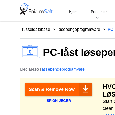
Skip
to
Hjem
Produkter
content
Trusseldatabase
løsepengeprogramvare
PC-
PC-låst løsepe
Med
Mezo
i
løsepengeprogramvare
HV
Scan & Remove Now
LØ
SPION JEGER
Start
clean