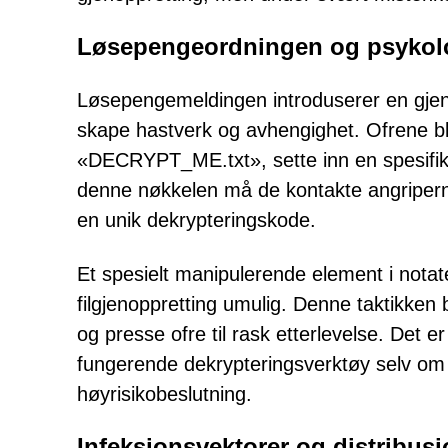
Løsepengeordningen og psykol
Løsepengemeldingen introduserer en gjenop
skape hastverk og avhengighet. Ofrene bl
«DECRYPT_ME.txt», sette inn en spesifikk
denne nøkkelen må de kontakte angriper
en unik dekrypteringskode.
Et spesielt manipulerende element i notat
filgjenoppretting umulig. Denne taktikken
og presse ofre til rask etterlevelse. Det er 
fungerende dekrypteringsverktøy selv om l
høyrisikobeslutning.
Infeksjonsvektorer og distribus