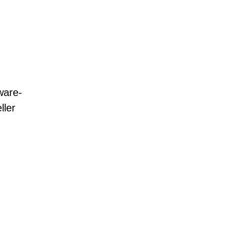
ware-
ller