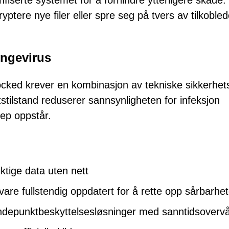
nfiserte systemet for å forhindre ytterligere skade.
ryptere nye filer eller spre seg på tvers av tilkoble
engevirus
cked krever en kombinasjon av tekniske sikkerhets
stilstand reduserer sannsynligheten for infeksjon
rep oppstår.
ktige data uten nett
re fullstendig oppdatert for å rette opp sårbarhet
 endepunktbeskyttelsesløsninger med sanntidsoverv