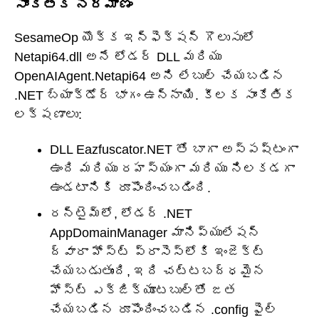
సాంకేతిక నిర్మాణం
SesameOp యొక్క ఇన్ఫెక్షన్ గొలుసులో
Netapi64.dll అనే లోడర్ DLL మరియు
OpenAIAgent.Netapi64 అని లేబుల్ చేయబడిన
.NET బ్యాక్‌డోర్ భాగం ఉన్నాయి. కీలక సాంకేతిక
లక్షణాలు:
DLL Eazfuscator.NET తో బాగా అస్పష్టంగా
ఉంది మరియు రహస్యంగా మరియు నిలకడగా
ఉండటానికి రూపొందించబడింది.
రన్‌టైమ్‌లో, లోడర్ .NET
AppDomainManager మానిప్యులేషన్
ద్వారా హోస్ట్ ప్రాసెస్‌లోకి ఇంజెక్ట్
చేయబడుతుంది, ఇది చట్టబద్ధమైన
హోస్ట్ ఎక్జిక్యూటబుల్‌తో జత
చేయబడిన రూపొందించబడిన .config ఫైల్