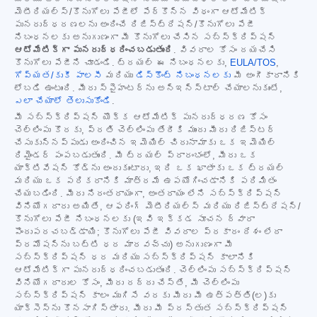
మెటీరియల్స్/కొనుగోలు పేజీలో పేర్కొన్న విధంగా ఆటోమేటిక్
పునరుద్ధరణలను అందించే రిజిస్ట్రేషన్/కొనుగోలు పేజీ
నిబంధనలకు అనుగుణంగా మీ కొనుగోలు చేసిన సబ్‌స్క్రిప్షన్
ఆటోమేటిక్‌గా పునరుద్ధరించబడుతుంది
. వివరాల కోసం దయచేసి
కొనుగోలు పేజీని చూడండి. ట్రయల్ ఈ నిబంధనలకు,
EULA/TOS
,
గోప్యత/కుకీ పాలసీ
మరియు
డిస్కౌంట్ నిబంధనలకు
మీ అంగీకారానికి
లోబడి ఉంటుంది. మీరు స్పైహంటర్‌ను అన్‌ఇన్‌స్టాల్ చేయాలనుకుంటే,
ఎలా చేయాలో తెలుసుకోండి
.
మీ సబ్‌స్క్రిప్షన్ యొక్క ఆటోమేటిక్ పునరుద్ధరణ కోసం
చెల్లింపు కొరకు, ప్రతి చెల్లింపు తేదీకి ముందు మీరు రిజిస్టర్
చేసుకున్నప్పుడు అందించిన ఇమెయిల్ చిరునామాకు ఒక ఇమెయిల్
రిమైండర్ పంపబడుతుంది. మీ ట్రయల్ ప్రారంభంలో, మీరు ఒక
యాక్టివేషన్ కోడ్‌ను అందుకుంటారు, ఇది ఒక ఖాతాకు ఒక ట్రయల్
మరియు ఒక పరికరానికి మాత్రమే ఉపయోగించడానికి పరిమితం
చేయబడింది. మీరు నిరంతరాయంగా, అంతరాయం లేని సబ్‌స్క్రిప్షన్
వినియోగదారు అయితే, ఆఫరింగ్ మెటీరియల్స్ మరియు రిజిస్ట్రేషన్/
కొనుగోలు పేజీ నిబంధనలకు (ఇవి ఇక్కడ సూచన ద్వారా
పొందుపరచబడ్డాయి; కొనుగోలు పేజీ వివరాల ప్రకారం దేశం లేదా
ప్రమోషన్‌ను బట్టి ధర మారవచ్చు) అనుగుణంగా మీ
సబ్‌స్క్రిప్షన్ ధర మరియు సబ్‌స్క్రిప్షన్ కాలానికి
ఆటోమేటిక్‌గా పునరుద్ధరించబడుతుంది. చెల్లింపు సబ్‌స్క్రిప్షన్
వినియోగదారుల కోసం, మీరు రద్దు చేస్తే, మీ చెల్లింపు
సబ్‌స్క్రిప్షన్ కాలం ముగిసే వరకు మీరు మీ ఉత్పత్తి(ల)కు
యాక్సెస్‌ను కొనసాగిస్తారు. మీరు మీ ప్రస్తుత సబ్‌స్క్రిప్షన్