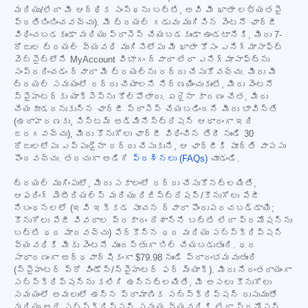
మరియు/లేదా మీ ఆర్థిక సంస్థను బట్టి, అవి మీ ఖాతా లభ్యతపై
ప్రతిబింబించవచ్చు). మీ ట్రయల్ గడువు ముగిసిన వెంటనే ఛార్జీ
విధించబడకుండా మరియు ప్రాసెస్ చేయబడకుండా ఉండటానికి, మీరు 7-
రోజుల ట్రయల్ వ్యవధి ముగిసేలోపు మీ ఖాతా కోసం ఎనిగ్మాసాఫ్ట్
వెబ్‌సైట్‌లోని MyAccount విభాగం ద్వారా లేదా ఎనిగ్మాసాఫ్ట్‌ను
సంప్రదించడం ద్వారా మీ ట్రయల్‌ను రద్దు చేసుకోవచ్చు. మీరు మీ
ట్రయల్ సమయంలో రద్దు చేయాలని నిర్ణయించుకుంటే, మీరు వెంటనే
స్పైహంటర్‌కు యాక్సెస్‌ను కోల్పోతారు. ఏదైనా కారణం చేత, మీరు
చేయకూడదనుకున్న ఛార్జీ ప్రాసెస్ చేయబడిందని మీరు భావిస్తే
(ఉదాహరణకు, సిస్టమ్ అడ్మినిస్ట్రేషన్ ఆధారంగా ఇది
జరగవచ్చు), మీరు కొనుగోలు ఛార్జీ విధించిన తేదీ నుండి 30
రోజులలోపు ఎప్పుడైనా రద్దు చేసుకుని, ఆ ఛార్జీకి పూర్తి వాపసు
పొందవచ్చు. తరచుగా అడిగే
ప్రశ్నలు (FAQs)
చూడండి.
ట్రయల్ ముగింపులో, మీరు సకాలంలో రద్దు చేసుకోనట్లయితే,
ఆఫరింగ్ మెటీరియల్స్ మరియు రిజిస్ట్రేషన్/కొనుగోలు పేజీ
నిబంధనలలో (ఇవి ఇక్కడ సూచన ద్వారా పొందుపరచబడ్డాయి;
కొనుగోలు పేజీ వివరాల ప్రకారం దేశాన్ని బట్టి లేదా ప్రమోషన్‌ను
బట్టి ధర మారవచ్చు) పేర్కొన్న ధర మరియు సబ్‌స్క్రిప్షన్
వ్యవధికి మీకు వెంటనే ముందస్తుగా బిల్ చేయబడుతుంది. ధర
సాధారణంగా అర్ధవార్షికంగా
$79.98
నుండి ప్రారంభమవుతుంది
(స్పైహంటర్ ప్రో విండోస్/స్పైహంటర్ ఫర్ మ్యాక్). మీరు నిరంతరాయంగా
సబ్‌స్క్రిప్షన్‌ను కలిగి ఉన్నట్లయితే, మీ అసలు కొనుగోలు
సమయంలో అమలులో ఉన్న ప్రామాణిక సబ్‌స్క్రిప్షన్ రుసుముతో
మరియు అదే సబ్‌స్క్రిప్షన్ సమయ వ్యవధికి లేదా ప్రమోషన్