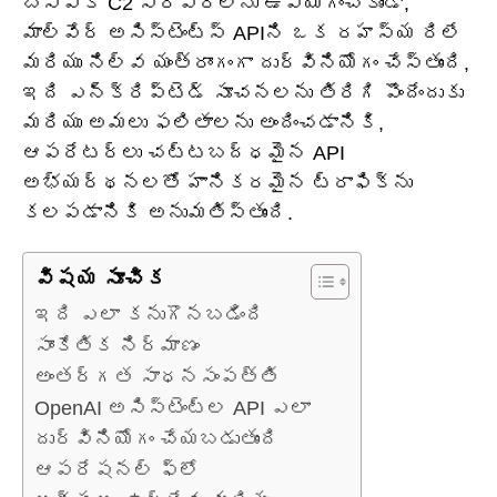
బెస్పోక్ C2 సర్వర్‌లను ఉపయోగించకుండా,
మాల్వేర్ అసిస్టెంట్స్ APIని ఒక రహస్య రిలే
మరియు నిల్వ యంత్రాంగంగా దుర్వినియోగం చేస్తుంది,
ఇది ఎన్‌క్రిప్టెడ్ సూచనలను తిరిగి పొందేందుకు
మరియు అమలు ఫలితాలను అందించడానికి,
ఆపరేటర్లు చట్టబద్ధమైన API
అభ్యర్థనలతో హానికరమైన ట్రాఫిక్‌ను
కలపడానికి అనుమతిస్తుంది.
విషయ సూచిక
ఇది ఎలా కనుగొనబడింది
సాంకేతిక నిర్మాణం
అంతర్గత సాధనసంపత్తి
OpenAI అసిస్టెంట్ల API ఎలా
దుర్వినియోగం చేయబడుతుంది
ఆపరేషనల్ ఫ్లో