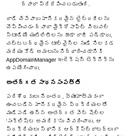
ద్వారా ప్రేరేపించబడుతుంది.
దాడి చేసేవారు హానికరమైన లైబ్రరీలను
చొప్పించడం ద్వారా మైక్రోసాఫ్ట్ విజువల్
స్టూడియో యుటిలిటీలను కూడా రాజీ పడ్డారు,
చట్టబద్ధమైన టూల్‌చైన్‌ల నుండి నిలకడ
మరియు కోడ్ అమలును నిర్ధారించడానికి
AppDomainManager ఇంజెక్షన్ టెక్నిక్‌ను
ఉపయోగించారు.
అంతర్గత సాధనసంపత్తి
పరిశోధకులు నిరంతర, వ్యూహాత్మకంగా
ఉంచబడిన హానికరమైన ప్రక్రియలతో
ముడిపడి ఉన్న అంతర్గత వెబ్ షెల్‌ల
'సంక్లిష్ట అమరిక'ను వివరించారు. ఆ
ప్రక్రియలు స్థానిక ఆర్కెస్ట్రాటర్‌లుగా