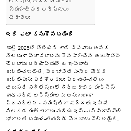
లక్షణం, ఉద్దేశం మరియు
వ్యూహాత్మక లక్ష్యాలు
టేకావేలు
ఇది ఎలా కనుగొనబడింది
జూలై 2025లో తెలియని దాడి చేసేవారు అనేక
నెలలుగా స్థావరాలను కొనసాగించిన అధునాతన
చొరబాటు దర్యాప్తులో ఈ ఇంప్లాంట్
గుర్తించబడింది. ప్రభావిత సంస్థ యొక్క
గుర్తింపును పరిశోధకులు ప్రచురించలేదు.
తదుపరి విశ్లేషణలో దీర్ఘకాలిక యాక్సెస్ -
గూఢచర్య లక్ష్యాలకు అనుగుణంగా
ప్రవర్తన - సమిష్టిగా మద్దతు ఇచ్చే
నిలకడ యంత్రాంగాలు మరియు ఇన్-ఎన్విరాన్‌మెంట్
భాగాలతో బహుళ-లేయర్డ్ చొరబాటు వెల్లడైంది.