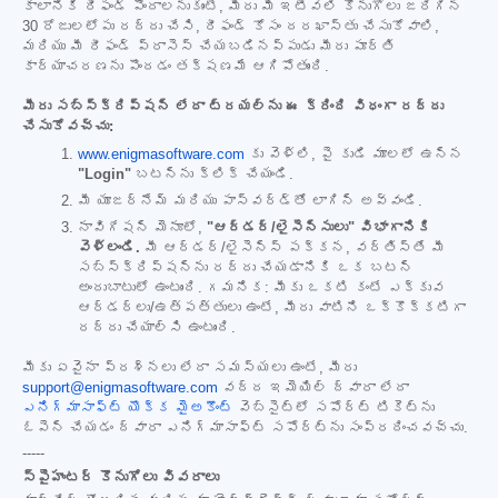
కాలానికి రీఫండ్ పొందాలనుకుంటే, మీరు మీ ఇటీవలి కొనుగోలు జరిగిన
30 రోజులలోపు రద్దు చేసి, రీఫండ్ కోసం దరఖాస్తు చేసుకోవాలి,
మరియు మీ రీఫండ్ ప్రాసెస్ చేయబడినప్పుడు మీరు పూర్తి
కార్యాచరణను పొందడం తక్షణమే ఆగిపోతుంది.
మీరు సబ్‌స్క్రిప్షన్ లేదా ట్రయల్‌ను ఈ క్రింది విధంగా రద్దు
చేసుకోవచ్చు:
www.enigmasoftware.com
కు వెళ్లి, పై కుడి మూలలో ఉన్న
"Login"
బటన్‌ను క్లిక్ చేయండి.
మీ యూజర్‌నేమ్ మరియు పాస్‌వర్డ్‌తో లాగిన్ అవ్వండి.
నావిగేషన్ మెనూలో,
"ఆర్డర్/లైసెన్సులు" విభాగానికి
వెళ్లండి.
మీ ఆర్డర్/లైసెన్స్ పక్కన, వర్తిస్తే మీ
సబ్‌స్క్రిప్షన్‌ను రద్దు చేయడానికి ఒక బటన్
అందుబాటులో ఉంటుంది. గమనిక: మీకు ఒకటి కంటే ఎక్కువ
ఆర్డర్‌లు/ఉత్పత్తులు ఉంటే, మీరు వాటిని ఒక్కొక్కటిగా
రద్దు చేయాల్సి ఉంటుంది.
మీకు ఏవైనా ప్రశ్నలు లేదా సమస్యలు ఉంటే, మీరు
support@enigmasoftware.com
వద్ద ఇమెయిల్ ద్వారా లేదా
ఎనిగ్మాసాఫ్ట్ యొక్క మైఅకౌంట్
వెబ్‌సైట్‌లో సపోర్ట్ టికెట్‌ను
ఓపెన్ చేయడం ద్వారా ఎనిగ్మాసాఫ్ట్ సపోర్ట్‌ను సంప్రదించవచ్చు.
-----
స్పైహంటర్ కొనుగోలు వివరాలు