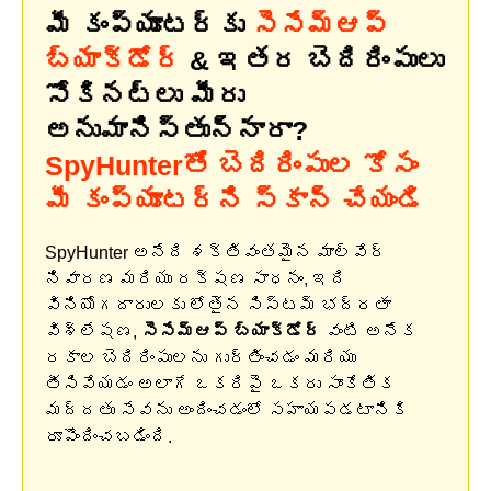
మీ కంప్యూటర్‌కు
సెసేమ్ఆప్
బ్యాక్‌డోర్
& ఇతర బెదిరింపులు
సోకినట్లు మీరు
అనుమానిస్తున్నారా?
SpyHunterతో బెదిరింపుల కోసం
మీ కంప్యూటర్‌ని స్కాన్ చేయండి
SpyHunter అనేది శక్తివంతమైన మాల్వేర్
నివారణ మరియు రక్షణ సాధనం, ఇది
వినియోగదారులకు లోతైన సిస్టమ్ భద్రతా
విశ్లేషణ,
సెసేమ్ఆప్ బ్యాక్‌డోర్
వంటి అనేక
రకాల బెదిరింపులను గుర్తించడం మరియు
తీసివేయడం అలాగే ఒకరిపై ఒకరు సాంకేతిక
మద్దతు సేవను అందించడంలో సహాయపడటానికి
రూపొందించబడింది.