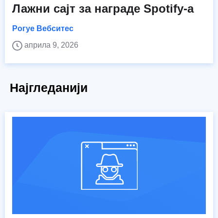
Лажни сајт за награде Spotify-а
Рогуе Вебситес
априла 9, 2026
Најгледанији