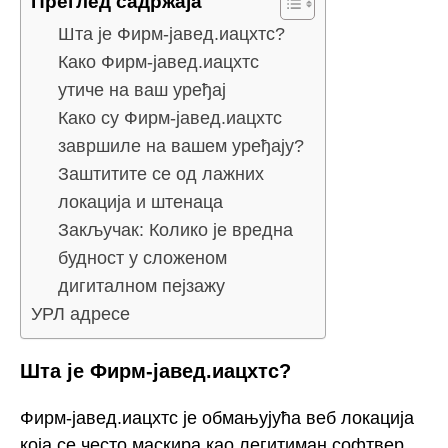
Преглед садржаја
Шта је Фирм-јавед.иацхтс?
Како Фирм-јавед.иацхтс
утиче на ваш уређај
Како су Фирм-јавед.иацхтс
завршиле на вашем уређају?
Заштитите се од лажних
локација и штенаца
Закључак: Колико је вредна
будност у сложеном
дигиталном пејзажу
УРЛ адресе
Шта је Фирм-јавед.иацхтс?
Фирм-јавед.иацхтс је обмањујућа веб локација
која се често маскира као легитиман софтвер,