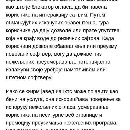
као што је блокатор огласа, да би навела
кориснике на интеракцију са њим. Путем
обмањујућих искачућих обавештења, гура
кориснике да дају дозволе или прате упутства
која на крају воде до ризичних сајтова. Када
корисници дозволе обавештења или преузму
повезани софтвер, могу да доживе низ
нежељених преусмеравања, потенцијално
излажући своје уређаје наметљивом или
штетном софтверу.
Иако се Фирм-јавед.иацхтс може појавити као
бенигна услуга, она искоришћава поверење за
испоруку нежељених огласа, усмеравање
корисника на несигурне веб странице и
промоцију преузимања нежељених програма.