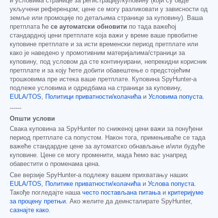
и условима странице за регистрацију/куповину (који су овде
укључени референцом; цене се могу разликовати у зависности од
земље или промоције по детаљима странице за куповину). Ваша
претплата ће
се аутоматски обновити
по тада важећој
стандардној цени претплате која важи у време ваше првобитне
куповине претплате и за исти временски период претплате или
како је наведено у промотивним материјалима/страници за
куповину, под условом да сте континуирани, непрекидни корисник
претплате и за коју ћете добити обавештење о предстојећим
трошковима пре истека ваше претплате. Куповина SpyHunter-а
подлеже условима и одредбама на страници за куповину,
EULA/TOS
,
Политици приватности/колачића
и
Условима попуста
.
------
Општи услови
Свака куповина за SpyHunter по сниженој цени важи за понуђени
период претплате са попустом. Након тога, примењиваће се тада
важеће стандардне цене за аутоматско обнављање и/или будуће
куповине. Цене се могу променити, мада ћемо вас унапред
обавестити о променама цена.
Све верзије SpyHunter-а подлежу вашем прихватању наших
EULA/TOS
,
Политике приватности/колачића
и
Услова попуста
.
Такође погледајте наша
често постављана питања
и
критеријуме
за процену претњи
. Ако желите да деинсталирате SpyHunter,
сазнајте како
.