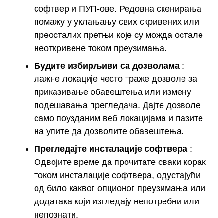
софтвер и ПУП-ове. Редовна скенирања
помажу у уклањању свих скривених или
преосталих претњи које су можда остале
неоткривене током преузимања.
Будите избирљиви са дозволама
:
лажне локације често траже дозволе за
приказивање обавештења или измену
подешавања прегледача. Дајте дозволе
само поузданим веб локацијама и пазите
на упите да дозволите обавештења.
Прегледајте инсталације софтвера
:
Одвојите време да прочитате сваки корак
током инсталације софтвера, одустајући
од било каквог опционог преузимања или
додатака који изгледају непотребни или
непознати.