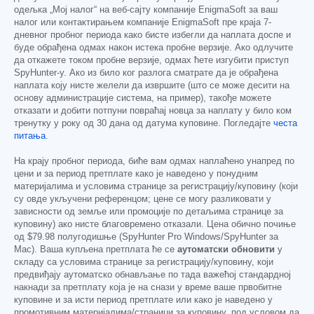
одељка „Мој налог“ на веб-сајту компаније EnigmaSoft за ваш
налог или контактирањем компаније EnigmaSoft пре краја 7-
дневног пробног периода како бисте избегли да наплата доспе и
буде обрађена одмах након истека пробне верзије. Ако одлучите
да откажете током пробне верзије, одмах ћете изгубити приступ
SpyHunter-у. Ако из било ког разлога сматрате да је обрађена
наплата коју нисте желели да извршите (што се може десити на
основу администрације система, на пример), такође можете
отказати и добити потпуни повраћај новца за наплату у било ком
тренутку у року од 30 дана од датума куповине. Погледајте
честа
питања
.
На крају пробног периода, биће вам одмах наплаћено унапред по
цени и за период претплате како је наведено у понудним
материјалима и условима странице за регистрацију/куповину (који
су овде укључени референцом; цене се могу разликовати у
зависности од земље или промоције по детаљима странице за
куповину) ако нисте благовремено отказали. Цена обично почиње
од
$79.98
полугодишње (SpyHunter Pro Windows/SpyHunter за
Mac). Ваша купљена претплата ће се
аутоматски обновити
у
складу са условима странице за регистрацију/куповину, који
предвиђају аутоматско обнављање по тада важећој стандардној
накнади за претплату која је на снази у време ваше првобитне
куповине и за исти период претплате или како је наведено у
промотивним материјалима/страници за куповину, под условом да