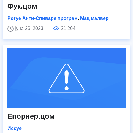
Фук.цом
Рогуе Анти-Спиваре програм
,
Мац малвер
јуна 26, 2023
21,204
Епорнер.цом
Иссуе