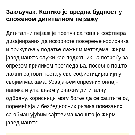
Закључак: Колико је вредна будност у
сложеном дигиталном пејзажу
Дигитални пејзаж је препун сајтова и софтвера
дизајнираних да искористе поверење корисника
и прикупљају податке лажним методама. Фирм-
јавед.иацхтс служи као подсетник на потребу за
опрезом приликом прегледања, посебно пошто
лажни сајтови постају све софистициранији у
својим маскама. Усвајањем опрезних онлајн
навика и улагањем у снажну дигиталну
одбрану, корисници могу боље да се заштите од
поремећаја и безбедносних ризика повезаних
са обмањујућим сајтовима као што је Фирм-
јавед.иацхтс.