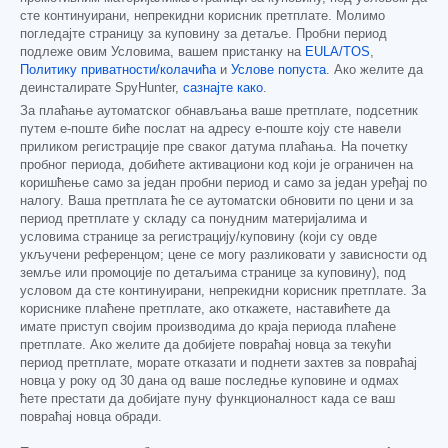
сте континуирани, непрекидни корисник претплате. Молимо
погледајте страницу за куповину за детаље. Пробни период
подлеже овим Условима, вашем пристанку на
EULA/TOS
,
Политику приватности/колачића
и
Услове попуста
. Ако желите да
деинсталирате SpyHunter,
сазнајте како
.
За плаћање аутоматског обнављања ваше претплате, подсетник
путем е-поште биће послат на адресу е-поште коју сте навели
приликом регистрације пре сваког датума плаћања. На почетку
пробног периода, добићете активациони код који је ограничен на
коришћење само за један пробни период и само за један уређај по
налогу. Ваша претплата ће се аутоматски обновити по цени и за
период претплате у складу са понудним материјалима и
условима странице за регистрацију/куповину (који су овде
укључени референцом; цене се могу разликовати у зависности од
земље или промоције по детаљима странице за куповину), под
условом да сте континуирани, непрекидни корисник претплате. За
кориснике плаћене претплате, ако откажете, наставићете да
имате приступ својим производима до краја периода плаћене
претплате. Ако желите да добијете повраћај новца за текући
период претплате, морате отказати и поднети захтев за повраћај
новца у року од 30 дана од ваше последње куповине и одмах
ћете престати да добијате пуну функционалност када се ваш
повраћај новца обради.