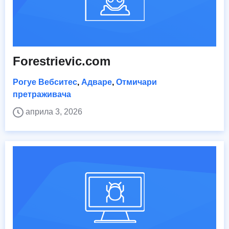
Forestrievic.com
Рогуе Вебситес
,
Адваре
,
Отмичари
претраживача
априла 3, 2026