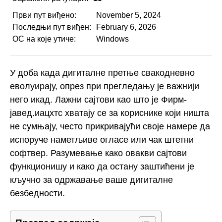
Први пут виђено:
November 5, 2024
Последњи пут виђен:
February 6, 2026
ОС на које утиче:
Windows
У доба када дигиталне претње свакодневно
еволуирају, опрез при прегледању је важнији
него икад. Лажни сајтови као што је Фирм-
јавед.иацхтс хватају се за кориснике који ништа
не сумњају, често прикривајући своје намере да
испоруче наметљиве огласе или чак штетни
софтвер. Разумевање како овакви сајтови
функционишу и како да остану заштићени је
кључно за одржавање ваше дигиталне
безбедности.