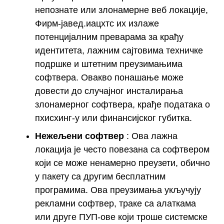
непознате или злонамерне веб локације,
Фирм-јавед.иацхтс их излаже
потенцијалним преварама за крађу
идентитета, лажним сајтовима техничке
подршке и штетним преузимањима
софтвера. Овакво понашање може
довести до случајног инсталирања
злонамерног софтвера, крађе података о
пхисхинг-у или финансијског губитка.
Нежељени софтвер
: Ова лажна
локација је често повезана са софтвером
који се може ненамерно преузети, обично
у пакету са другим бесплатним
програмима. Ова преузимања укључују
рекламни софтвер, траке са алаткама
или друге ПУП-ове који троше системске