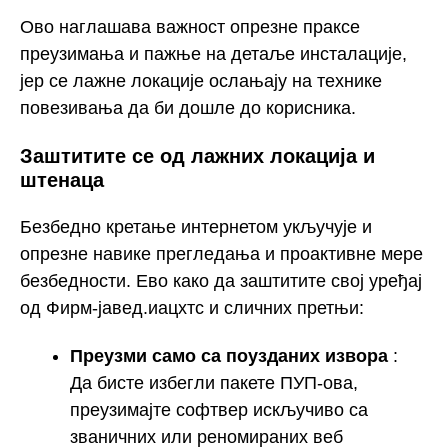
Ово наглашава важност опрезне праксе
преузимања и пажње на детаље инсталације,
јер се лажне локације ослањају на технике
повезивања да би дошле до корисника.
Заштитите се од лажних локација и
штенаца
Безбедно кретање интернетом укључује и
опрезне навике прегледања и проактивне мере
безбедности. Ево како да заштитите свој уређај
од Фирм-јавед.иацхтс и сличних претњи:
Преузми само са поузданих извора
:
Да бисте избегли пакете ПУП-ова,
преузимајте софтвер искључиво са
званичних или реномираних веб