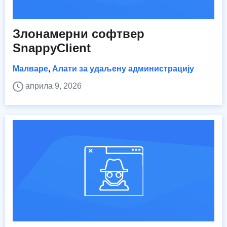
Злонамерни софтвер
SnappyClient
Малваре
,
Алати за удаљену администрацију
априла 9, 2026