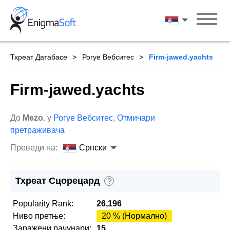
Skip
to
Српски
content
Тхреат Датабасе
Рогуе Вебситес
Firm-jawed.yachts
Firm-jawed.yachts
До
Mezo.
у
Рогуе Вебситес
,
Отмичари
претраживача
Преведи на:
Српски
Тхреат Сцорецард
?
Popularity Rank:
26,196
Ниво претње:
20 % (Нормално)
Заражени рачунари:
15