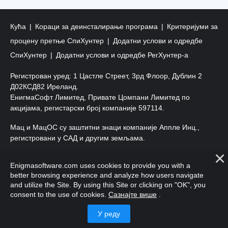
Кућа
Кораци за деинсталирање програма
Критеријуми за
процену претње СпиХунтер
Додатни услови и одредбе
СпиХунтер
Додатни услови и одредбе РегХунтер-а
Регистрован уред: 1 Цастле Стреет, 3рд Флоор, Дублин 2
Д02КСД82 Иреланд.
ЕнигмаСофт Лимитед, Привате Цомпани Лимитед по
акцијама, регистарски број компаније 597114.
Мац и МацОС су заштитни знаци компаније Аппле Инц.,
регистровани у САД и другим земљама.
Ауторско право 2016-
2026
. ЕнигмаСофт Лтд. Сва права
Enigmasoftware.com uses cookies to provide you with a
задржана.
better browsing experience and analyze how users navigate
and utilize the Site. By using this Site or clicking on "OK", you
consent to the use of cookies.
Сазнајте више
.