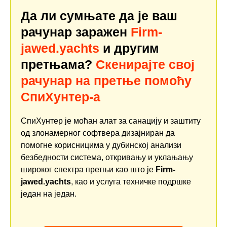
Да ли сумњате да је ваш
рачунар заражен
Firm-
jawed.yachts
и другим
претњама?
Скенирајте свој
рачунар на претње помоћу
СпиХунтер-а
СпиХунтер је моћан алат за санацију и заштиту
од злонамерног софтвера дизајниран да
помогне корисницима у дубинској анализи
безбедности система, откривању и уклањању
широког спектра претњи као што је
Firm-
jawed.yachts
, као и услуга техничке подршке
један на један.