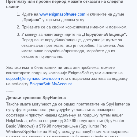
Претплату или пробни период можете отказати на следећи
начин:
Идите на
www.enigmasoftware.com
и кликните на дугме
„Пријава“
у горњем десном углу.
Пријавите се са својим корисничким именом и лозинком.
У менију за навигацију идите на
„Поруџбина/Лиценце“.
Поред ваше поруџбине/лиценце, доступно је дугме за
отказивање претплате, ако је потребно. Напомена: Ако
имате више поруџбина/производа, мораћете да их
откажете појединачно.
Уколико имате било каквих питања или проблема, можете
контактирати подршку компаније EnigmaSoft путем е-поште на
support@enigmasoftware.com
или отварањем захтева за подршку
на веб-сајту
EnigmaSoft MyAccount
.
------
Детаљи куповине SpyHunter-а
Такође имате могућност да се одмах претплатите на SpyHunter за
пуну функционалност, укључујући уклањање злонамерног
софтвера и приступ нашем одељењу за подршку путем нашег
HelpDesk-а, обично по цени од
$49.98
полугодишње (SpyHunter
Basic Windows) и
$79.98
полугодишње (SpyHunter Pro
Windows/SpyHunter за Mac) у складу са понуђеним материјалима