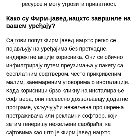
ресурсе и могу угрозити приватност.
Како су Фирм-јавед.иацхтс завршиле на
вашем уређају?
Сајтови попут Фирм-јавед.иацхтс ретко се
појављују на уређајима без претходне,
индиректне акције корисника. Они се обично
инфилтрирају путем преузимања у пакету са
бесплатним софтвером, често прикривеним
малим, занемареним уговорима о инсталацији.
Када корисници брзо кликну на инсталирање
софтвера, они несвесно дозвољавају додатне
програме, укључујући нежељена проширења
претраживача или рекламни софтвер, који
затим генеришу нежељени саобраћај ка
сајтовима као што је Фирм-јавед.иацхтс.