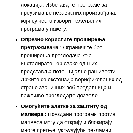
локација. Избегавајте програме за
преузимање независних произвођача,
који су често извори нежељених
програма у пакету.
Опрезно користите проширења
претраживача
: Ограничите број
проширења прегледача која
инсталирате, јер свако од њих
представља потенцијалне рањивости.
Држите се екстензија верификованих од
стране званичних веб продавница и
пажљиво прегледајте дозволе.
Омогућите алатке за заштиту од
малвера
: Поуздани програми против
малвера могу да открију и блокирају
многе претње, укључујући рекламни