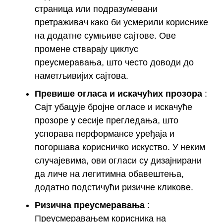
страница или подразумевани
претраживач како би усмерили кориснике
на додатне сумњиве сајтове. Ове
промене стварају циклус
преусмеравања, што често доводи до
наметљивијих сајтова.
Превише огласа и искачућих прозора
:
Сајт убацује бројне огласе и искачуће
прозоре у сесије прегледања, што
успорава перформансе уређаја и
погоршава корисничко искуство. У неким
случајевима, ови огласи су дизајнирани
да личе на легитимна обавештења,
додатно подстичући ризичне кликове.
Ризична преусмеравања
:
Преусмеравањем корисника на