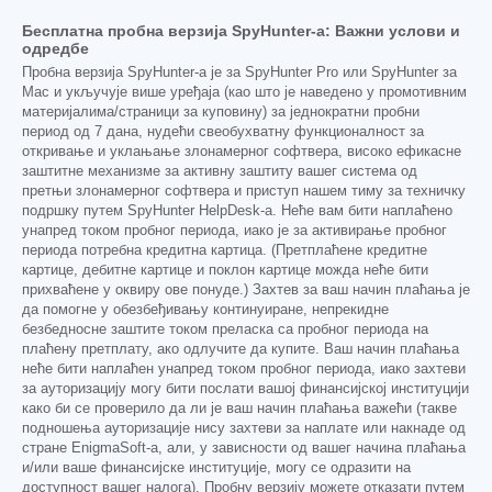
Бесплатна пробна верзија SpyHunter-а: Важни услови и
одредбе
Пробна верзија SpyHunter-а је за SpyHunter Pro или SpyHunter за
Mac и укључује више уређаја (као што је наведено у промотивним
материјалима/страници за куповину) за једнократни пробни
период од 7 дана, нудећи свеобухватну функционалност за
откривање и уклањање злонамерног софтвера, високо ефикасне
заштитне механизме за активну заштиту вашег система од
претњи злонамерног софтвера и приступ нашем тиму за техничку
подршку путем SpyHunter HelpDesk-а. Неће вам бити наплаћено
унапред током пробног периода, иако је за активирање пробног
периода потребна кредитна картица. (Претплаћене кредитне
картице, дебитне картице и поклон картице можда неће бити
прихваћене у оквиру ове понуде.) Захтев за ваш начин плаћања је
да помогне у обезбеђивању континуиране, непрекидне
безбедносне заштите током преласка са пробног периода на
плаћену претплату, ако одлучите да купите. Ваш начин плаћања
неће бити наплаћен унапред током пробног периода, иако захтеви
за ауторизацију могу бити послати вашој финансијској институцији
како би се проверило да ли је ваш начин плаћања важећи (такве
подношења ауторизације нису захтеви за наплате или накнаде од
стране EnigmaSoft-а, али, у зависности од вашег начина плаћања
и/или ваше финансијске институције, могу се одразити на
доступност вашег налога). Пробну верзију можете отказати путем