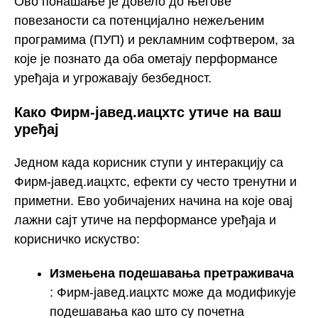
Ово понашање је довело до његове
повезаности са потенцијално нежељеним
програмима (ПУП) и рекламним софтвером, за
које је познато да оба ометају перформансе
уређаја и угрожавају безбедност.
Како Фирм-јавед.иацхтс утиче на ваш
уређај
Једном када корисник ступи у интеракцију са
Фирм-јавед.иацхтс, ефекти су често тренутни и
приметни. Ево уобичајених начина на које овај
лажни сајт утиче на перформансе уређаја и
корисничко искуство:
Измењена подешавања претраживача
: Фирм-јавед.иацхтс може да модификује
подешавања као што су почетна